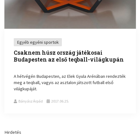
Egyéb egyéni sportok
Csaknem húsz ország játékosai
Budapesten az első teqball-világkupán
A hétvégén Budapesten, az Elek Gyula Arénában rendezték
meg a teqball, vagyis az asztalon játszott futball első
világkupáját.
Bányász Árpád
2017.06.25.
Hirdetés