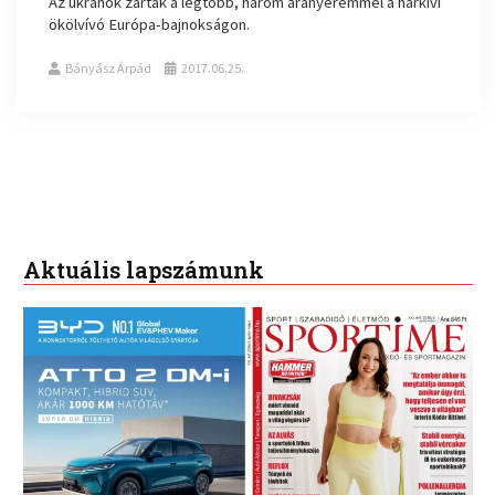
Az ukránok zártak a legtöbb, három aranyéremmel a harkivi
ökölvívó Európa-bajnokságon.
Bányász Árpád
2017.06.25.
Aktuális lapszámunk