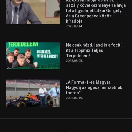
aszály következményeire hívja
fel a figyelmet Litkai Gergely
és a Greenpeace közös
híradója
2025.08.14.
Ne csak nézd, lásd is a focit! –
itt a Tippmix Teljes
Terjedelem!
2025.08.05.
„A Forma-1-es Magyar
Nagydíj az egész nemzetnek
fontos”
2025.06.19.