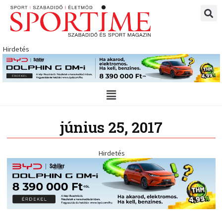
Skip
to
content
Hirdetés
Main
Menu
június 25, 2017
Hirdetés