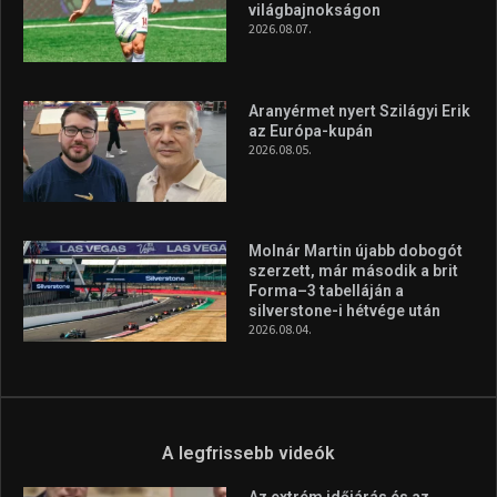
világbajnokságon
2026.08.07.
Aranyérmet nyert Szilágyi Erik
az Európa-kupán
2026.08.05.
Molnár Martin újabb dobogót
szerzett, már második a brit
Forma–3 tabelláján a
silverstone-i hétvége után
2026.08.04.
A legfrissebb videók
Az extrém időjárás és az