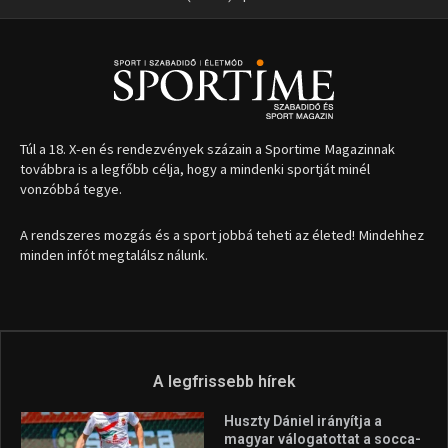
Túl a 18. X-en és rendezvények százain a Sportime Magazinnak
továbbra is a legfőbb célja, hogy a mindenki sportját minél
vonzóbbá tegye.
A rendszeres mozgás és a sport jobbá teheti az életed! Mindehhez
minden infót megtalálsz nálunk.
A legfrissebb hírek
Huszty Dániel irányítja a
magyar válogatottat a socca-