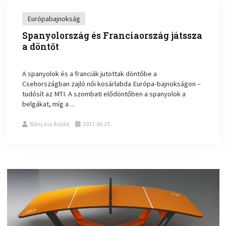
Európabajnokság
Spanyolország és Franciaország játssza
a döntőt
A spanyolok és a franciák jutottak döntőbe a
Csehországban zajló női kosárlabda Európa-bajnokságon –
tudósít az MTI. A szombati elődöntőben a spanyolok a
belgákat, míg a ...
Bányász Árpád
2017.06.25.