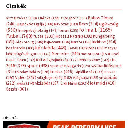
Címkék
Babos Tímea
asztalitenisz
(130)
atlétika
(144)
autosport
(123)
egészség
(240)
Bécs
(214)
Bajnokok Ligája
(168)
Birkózás
(143)
forma 1
(1165)
(530)
Európabajnokság
(173)
ferrari
(139)
Futball
(760)
futás
(305)
Hosszú Katinka
(186)
hungaroring
(181)
kickbox
(204)
Jégkorong
(148)
kajakkenu
(138)
karate
(168)
kézilabda
(448)
kosárlabda
(166)
Lewis Hamilton
(168)
magyar
Mercedes
(244)
labdarúgóválogatott
(148)
motorsport
(153)
Opel
rio
Dakar Team
(132)
Rali Világbajnokság
(122)
Rendezvény
(142)
sport
(438)
2016
(373)
szabadidősport
Sportime Magazin
(128)
(316)
tenisz
(416)
Szalay Balázs
(126)
táplálkozás
(155)
utazás
Video
(247)
vitorlázás
(126)
világbajnokság
(162)
Világkupa
(129)
életmód
(416)
(222)
vívás
(174)
vízilabda
(197)
Érdi Mária
(130)
úszás
(361)
Hirdetés