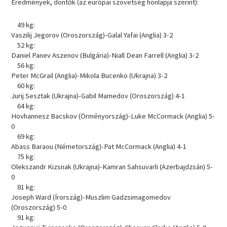
Eredmények, döntők (az európai szövetség honlapja szerint):
49 kg:
Vaszilij Jegorov (Oroszország)-Galal Yafai (Anglia) 3-2
52 kg:
Daniel Panev Aszenov (Bulgária)-Niall Dean Farrell (Anglia) 3-2
56 kg:
Peter McGrail (Anglia)-Mikola Bucenko (Ukrajna) 3-2
60 kg:
Jurij Sesztak (Ukrajna)-Gabil Mamedov (Oroszország) 4-1
64 kg:
Hovhannesz Bacskov (Örményország)-Luke McCormack (Anglia) 5-
0
69 kg:
Abass Baraou (Németország)-Pat McCormack (Anglia) 4-1
75 kg:
Olekszandr Kizsnak (Ukrajna)-Kamran Sahsuvarli (Azerbajdzsán) 5-
0
81 kg:
Joseph Ward (Írország)-Muszlim Gadzsimagomedov
(Oroszország) 5-0
91 kg: