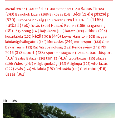
Babos Tímea
asztalitenisz
(130)
atlétika
(144)
autosport
(123)
egészség
(240)
Bécs
(214)
Bajnokok Ligája
(168)
Birkózás
(143)
forma 1
(1165)
(530)
Európabajnokság
(173)
ferrari
(139)
Futball
(760)
futás
(305)
Hosszú Katinka
(186)
hungaroring
(181)
kickbox
(204)
Jégkorong
(148)
kajakkenu
(138)
karate
(168)
kézilabda
(448)
kosárlabda
(166)
Lewis Hamilton
(168)
magyar
Mercedes
(244)
labdarúgóválogatott
(148)
motorsport
(153)
Opel
rio
Dakar Team
(132)
Rali Világbajnokság
(122)
Rendezvény
(142)
sport
(438)
2016
(373)
szabadidősport
Sportime Magazin
(128)
(316)
tenisz
(416)
Szalay Balázs
(126)
táplálkozás
(155)
utazás
Video
(247)
vitorlázás
(126)
világbajnokság
(162)
Világkupa
(129)
életmód
(416)
(222)
vívás
(174)
vízilabda
(197)
Érdi Mária
(130)
úszás
(361)
Hirdetés