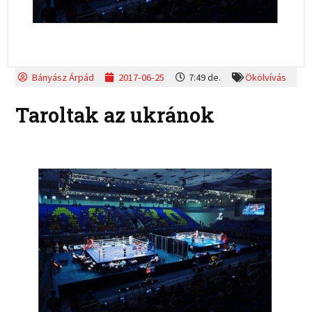
Bányász Árpád
2017-06-25
7:49 de.
Ökölvívás
Taroltak az ukránok