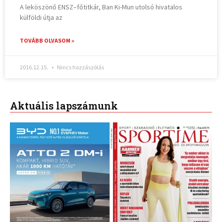
A leköszönő ENSZ–főtitkár, Ban Ki-Mun utolsó hivatalos
külföldi útja az
TOVÁBB OLVASOM »
2016.12.15.
Nincs hozzászólás
Aktuális lapszámunk