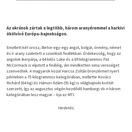
Az ukránok zártak a legtöbb, három aranyéremmel a harkivi
ökölvívó Európa-bajnokságon.
Emellett két orosz, illetve egy-egy angol, bolgár, örmény, német
és ír arany született a szombati finálékban. Érdekesség, hogy az
angolok ikerpárja, a 64 kilós Luke és a 69 kilogrammos Pat
McCormack is eljutott a fináléig, ám mindketten sima vereséget
szenvedtek. A magyarok közül Harcsa Zoltán bronzérmet nyert
pénteken a 75 kilogrammos kategóriában, mellette Kovács
Richárd (64 kg) és Hámori Ádám (91 kg) is világbajnoki kvótát
szerzett, így az augusztus végén kezdődő hamburgi vb-n három
kategóriában lesz magyar – írja az MTI.
Hirdetés