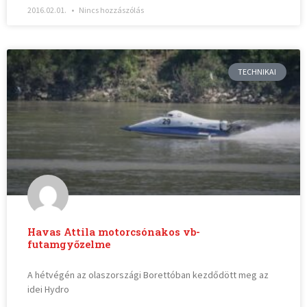
2016.02.01.
Nincs hozzászólás
TECHNIKAI
Havas Attila motorcsónakos vb-
futamgyőzelme
A hétvégén az olaszországi Borettóban kezdődött meg az
idei Hydro