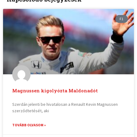
F1
Magnussen kigolyózta Maldonadót
Szerdán jelenti be hivatalosan a Renault Kevin Magnussen
szerződtetését, aki
TOVÁBB OLVASOM »