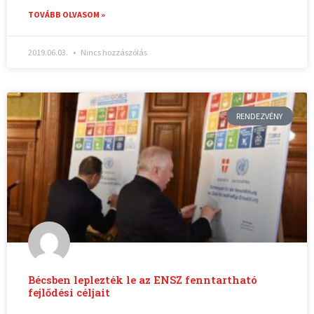
TOVÁBB OLVASOM »
2019.06.03.
Nincs hozzászólás
RENDEZVÉNY
Bécsben leplezték le az ENSZ fenntartható
fejlődési céljait