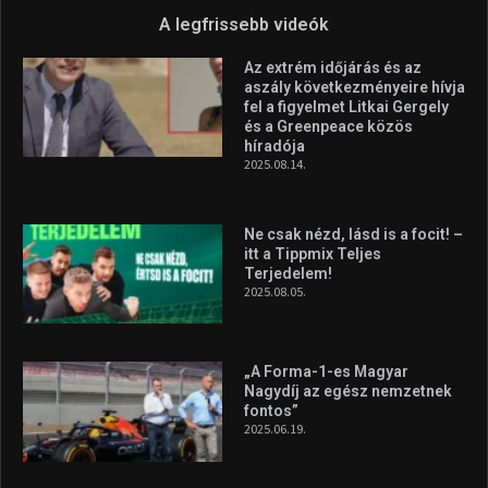
A legfrissebb videók
Az extrém időjárás és az
aszály következményeire hívja
fel a figyelmet Litkai Gergely
és a Greenpeace közös
híradója
2025.08.14.
Ne csak nézd, lásd is a focit! –
itt a Tippmix Teljes
Terjedelem!
2025.08.05.
„A Forma-1-es Magyar
Nagydíj az egész nemzetnek
fontos”
2025.06.19.