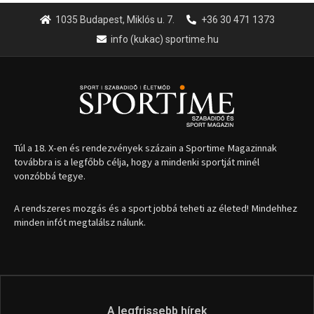
1035 Budapest, Miklós u. 7.
+36 30 471 1373
info (kukac) sportime.hu
Túl a 18. X-en és rendezvények százain a Sportime Magazinnak
továbbra is a legfőbb célja, hogy a mindenki sportját minél
vonzóbbá tegye.
A rendszeres mozgás és a sport jobbá teheti az életed! Mindehhez
minden infót megtalálsz nálunk.
A legfrissebb hírek