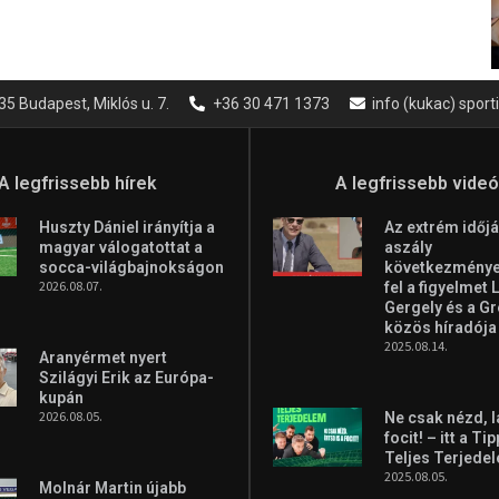
35 Budapest, Miklós u. 7.
+36 30 471 1373
info (kukac) spor
A legfrissebb hírek
A legfrissebb vide
Huszty Dániel irányítja a
Az extrém időjá
magyar válogatottat a
aszály
socca-világbajnokságon
következményei
2026.08.07.
fel a figyelmet 
Gergely és a G
közös híradója
2025.08.14.
Aranyérmet nyert
Szilágyi Erik az Európa-
kupán
2026.08.05.
Ne csak nézd, l
focit! – itt a Ti
Teljes Terjede
2025.08.05.
Molnár Martin újabb