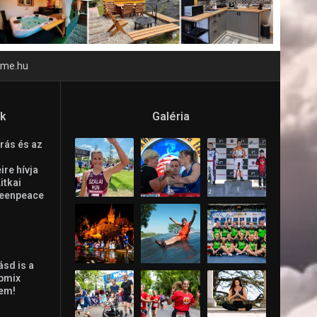
time.hu
ók
Galéria
rás és az
re hívja
Litkai
reenpeace
ásd is a
ppmix
lem!