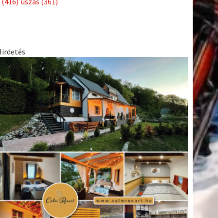
(416)
úszás
(361)
Hirdetés