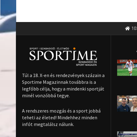
10
Túl a 18. X-en és rendezvények százain a
Sportime Magazinnak továbbra is a
legfőbb célja, hogy a mindenki sportját
minél vonzóbbá tegye.
A rendszeres mozgás és a sport jobbá
teheti az életed! Mindehhez minden
infót megtalálsz nálunk.