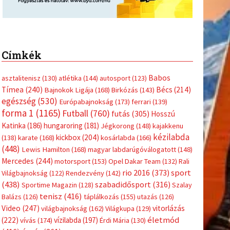
Címkék
Babos
asztalitenisz
(130)
atlétika
(144)
autosport
(123)
Tímea
(240)
Bécs
(214)
Bajnokok Ligája
(168)
Birkózás
(143)
egészség
(530)
Európabajnokság
(173)
ferrari
(139)
forma 1
(1165)
Futball
(760)
futás
(305)
Hosszú
Katinka
(186)
hungaroring
(181)
Jégkorong
(148)
kajakkenu
kézilabda
kickbox
(204)
(138)
karate
(168)
kosárlabda
(166)
(448)
Lewis Hamilton
(168)
magyar labdarúgóválogatott
(148)
Mercedes
(244)
motorsport
(153)
Opel Dakar Team
(132)
Rali
sport
rio 2016
(373)
Világbajnokság
(122)
Rendezvény
(142)
(438)
szabadidősport
(316)
Sportime Magazin
(128)
Szalay
tenisz
(416)
Balázs
(126)
táplálkozás
(155)
utazás
(126)
Video
(247)
vitorlázás
világbajnokság
(162)
Világkupa
(129)
életmód
(222)
vívás
(174)
vízilabda
(197)
Érdi Mária
(130)