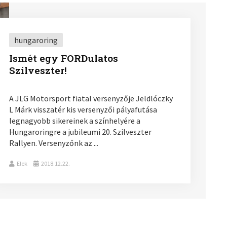
hungaroring
Ismét egy FORDulatos
Szilveszter!
A JLG Motorsport fiatal versenyzője Jeldlóczky
L Márk visszatér kis versenyzői pályafutása
legnagyobb sikereinek a színhelyére a
Hungaroringre a jubileumi 20. Szilveszter
Rallyen. Versenyzőnk az ...
Elek
2018.12.22.