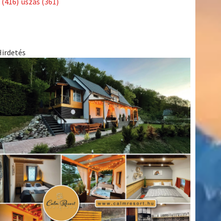
(416)
úszás
(361)
Hirdetés