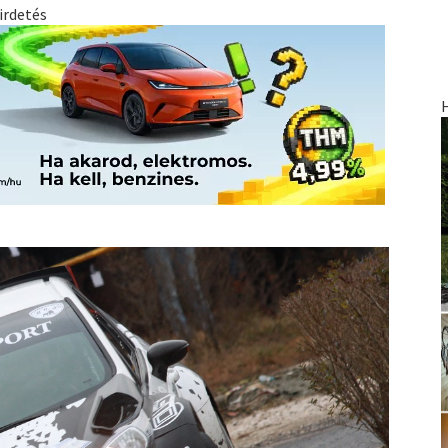
irdetés