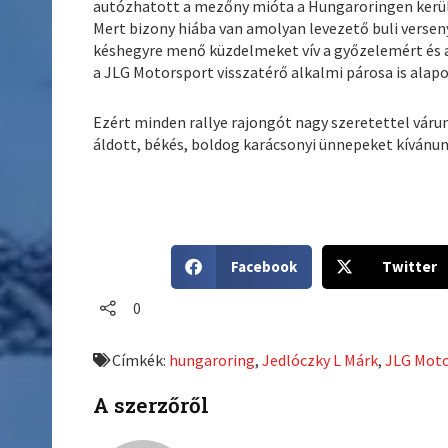
autózhatott a mezőny mióta a Hungaroringen kerül 
Mert bizony hiába van amolyan levezető buli versen
késhegyre menő küzdelmeket vív a győzelemért és 
a JLG Motorsport visszatérő alkalmi párosa is alap
Ezért minden rallye rajongót nagy szeretettel váru
áldott, békés, boldog karácsonyi ünnepeket kívánun
S
S
Facebook
Twitter
h
h
a
a
0
r
r
e
e
Címkék:
hungaroring
,
Jedlóczky L Márk
,
JLG Mot
o
o
n
n
A szerzőről
f
t
a
w