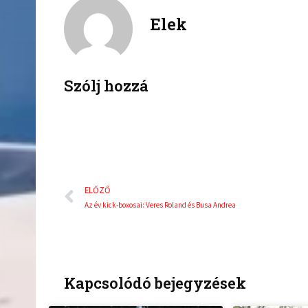
c
i
Elek
e
t
b
t
o
e
o
r
k
Szólj hozzá
Előző
ELŐZŐ
Az év kick-boxosai: Veres Roland és Busa Andrea
Kapcsolódó bejegyzések