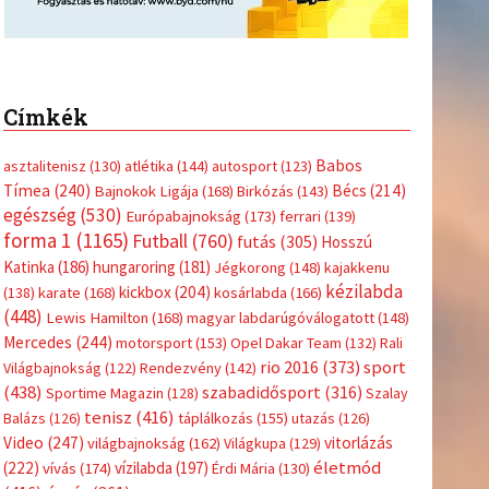
Címkék
Babos
asztalitenisz
(130)
atlétika
(144)
autosport
(123)
Tímea
(240)
Bécs
(214)
Bajnokok Ligája
(168)
Birkózás
(143)
egészség
(530)
Európabajnokság
(173)
ferrari
(139)
forma 1
(1165)
Futball
(760)
futás
(305)
Hosszú
Katinka
(186)
hungaroring
(181)
Jégkorong
(148)
kajakkenu
kézilabda
kickbox
(204)
(138)
karate
(168)
kosárlabda
(166)
(448)
Lewis Hamilton
(168)
magyar labdarúgóválogatott
(148)
Mercedes
(244)
motorsport
(153)
Opel Dakar Team
(132)
Rali
sport
rio 2016
(373)
Világbajnokság
(122)
Rendezvény
(142)
(438)
szabadidősport
(316)
Sportime Magazin
(128)
Szalay
tenisz
(416)
Balázs
(126)
táplálkozás
(155)
utazás
(126)
Video
(247)
vitorlázás
világbajnokság
(162)
Világkupa
(129)
életmód
(222)
vívás
(174)
vízilabda
(197)
Érdi Mária
(130)