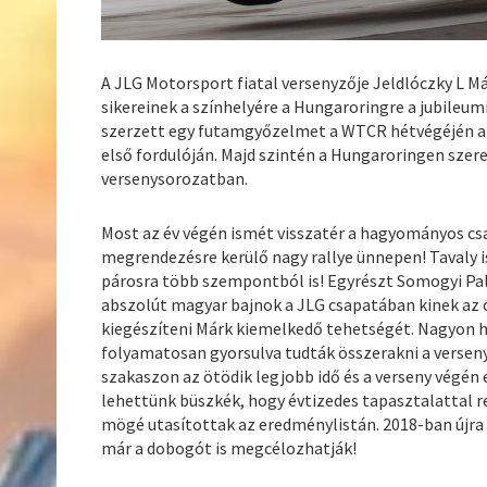
A JLG Motorsport fiatal versenyzője Jeldlóczky L M
sikereinek a színhelyére a Hungaroringre a jubileumi
szerzett egy futamgyőzelmet a WTCR hétvégéjén a
első fordulóján. Majd szintén a Hungaroringen sze
versenysorozatban.
Most az év végén ismét visszatér a hagyományos cs
megrendezésre kerülő nagy rallye ünnepen! Tavaly 
párosra több szempontból is! Egyrészt Somogyi Pal
abszolút magyar bajnok a JLG csapatában kinek az ó
kiegészíteni Márk kiemelkedő tehetségét. Nagyon 
folyamatosan gyorsulva tudták összerakni a versen
szakaszon az ötödik legjobb idő és a verseny végén e
lehettünk büszkék, hogy évtizedes tapasztalattal 
mögé utasítottak az eredménylistán. 2018-ban újra
már a dobogót is megcélozhatják!