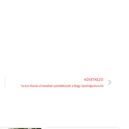
n
n
k
t
e
e
d
r
i
e
n
s
t
Köve
KÖVETKEZŐ
Szász-Kovács Emesével ajándékozott a Nagy Sportágválasztó