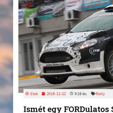
Elek
2018-12-22
9:18 du.
Rally
Ismét egy FORDulatos S