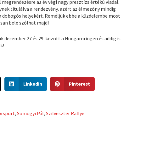
megrendezésre az év végi nagy presztízs értékű viadal.
ynek titulálva a rendezvény, azért az élmezőny mindig
a dobogós helyekért. Reméljük ebbe a küzdelembe most
osan bele szólhat majd!
nk december 27 és 29. között a Hungaroringen és addig is
k!
S
S
Linkedin
Pinterest
h
h
a
a
r
r
e
e
orsport
,
Somogyi Pál
,
Szilveszter Rallye
o
o
n
n
l
p
i
i