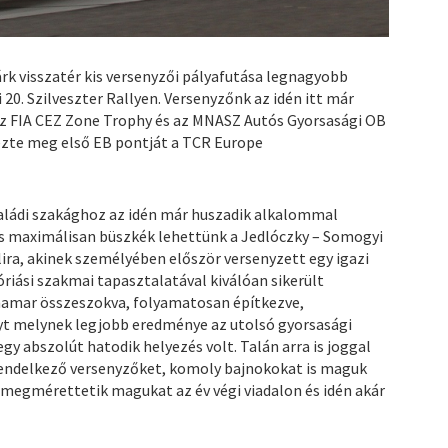
árk visszatér kis versenyzői pályafutása legnagyobb
 20. Szilveszter Rallyen. Versenyzőnk az idén itt már
z FIA CEZ Zone Trophy és az MNASZ Autós Gyorsasági OB
rezte meg első EB pontját a TCR Europe
aládi szakághoz az idén már huszadik alkalommal
is maximálisan büszkék lehettünk a Jedlóczky – Somogyi
ira, akinek személyében először versenyzett egy igazi
riási szakmai tapasztalatával kiválóan sikerült
hamar összeszokva, folyamatosan építkezve,
yt melynek legjobb eredménye az utolsó gyorsasági
gy abszolút hatodik helyezés volt. Talán arra is joggal
rendelkező versenyzőket, komoly bajnokokat is maguk
 megmérettetik magukat az év végi viadalon és idén akár