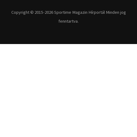
Extrém Sportok
Fitnesz
Egyéb szabadidősport
Túra-Utazás
Lovassport
Közösségi sport
Copyright © 2015-2026 Sportime Magazin Hírportál Minden jog
fenntartva.