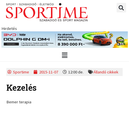
Skip
to
content
Hirdetés
Main
Menu
Sportime
2015-11-07
12:00 de.
Állandó cikkek
Kezelés
Bemer terapia