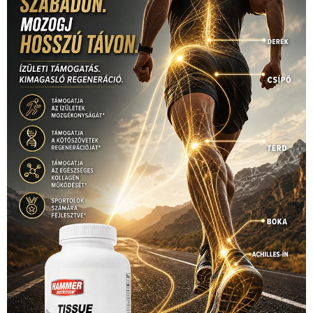
Video
(247)
vitorlázás
(126)
világbajnokság
(162)
Világkupa
(129)
életmód
(416)
(222)
vívás
(174)
vízilabda
(197)
Érdi Mária
(130)
úszás
(361)
Hirdetés