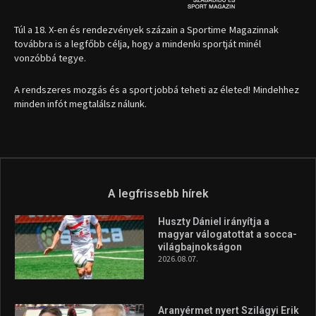
1035 Budapest, Miklós u. 7.
+36 30 471 1373
info (kukac) sportime.hu
Túl a 18. X-en és rendezvények százain a Sportime Magazinnak
továbbra is a legfőbb célja, hogy a mindenki sportját minél
vonzóbbá tegye.
A rendszeres mozgás és a sport jobbá teheti az életed! Mindehhez
minden infót megtalálsz nálunk.