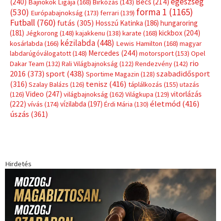
Címkék
Babos Tímea
asztalitenisz
(130)
atlétika
(144)
autosport
(123)
egészség
(240)
Bécs
(214)
Bajnokok Ligája
(168)
Birkózás
(143)
forma 1
(1165)
(530)
Európabajnokság
(173)
ferrari
(139)
Futball
(760)
futás
(305)
Hosszú Katinka
(186)
hungaroring
(181)
kickbox
(204)
Jégkorong
(148)
kajakkenu
(138)
karate
(168)
kézilabda
(448)
kosárlabda
(166)
Lewis Hamilton
(168)
magyar
Mercedes
(244)
labdarúgóválogatott
(148)
motorsport
(153)
Opel
rio
Dakar Team
(132)
Rali Világbajnokság
(122)
Rendezvény
(142)
sport
(438)
2016
(373)
szabadidősport
Sportime Magazin
(128)
(316)
tenisz
(416)
Szalay Balázs
(126)
táplálkozás
(155)
utazás