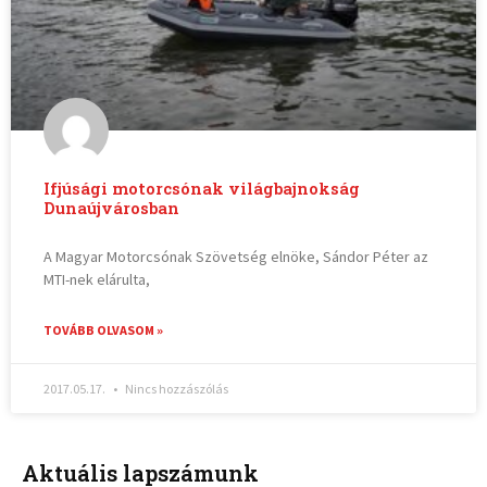
Ifjúsági motorcsónak világbajnokság
Dunaújvárosban
A Magyar Motorcsónak Szövetség elnöke, Sándor Péter az
MTI-nek elárulta,
TOVÁBB OLVASOM »
2017.05.17.
Nincs hozzászólás
Aktuális lapszámunk