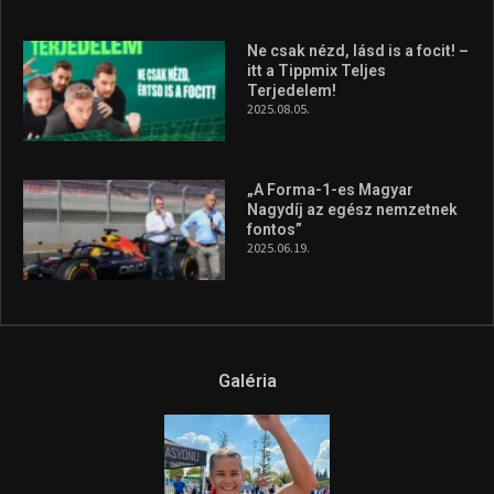
2026.08.04.
A legfrissebb videók
Az extrém időjárás és az
aszály következményeire hívja
fel a figyelmet Litkai Gergely
és a Greenpeace közös
híradója
2025.08.14.
Ne csak nézd, lásd is a focit! –
itt a Tippmix Teljes
Terjedelem!
2025.08.05.
„A Forma-1-es Magyar