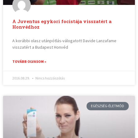
A Juventus egykori focistája visszatért a
Honvédhoz
A korábbi olasz utánpótlás-válogatott Davide Lanzafame
visszatért a Budapest Honvéd
TOVÁBB OLVASOM »
2016.08.29.
Nincs hozzászólás
EGÉSZSÉG-ÉLETMÓD