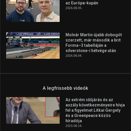
A legfrissebb hírek
Huszty Dániel irányítja a
magyar válogatottat a socca-
világbajnokságon
2026.08.07.
Aranyérmet nyert Szilágyi Erik
az Európa-kupán
2026.08.05.
Molnár Martin újabb dobogót
szerzett, már második a brit
Forma–3 tabelláján a
silverstone-i hétvége után