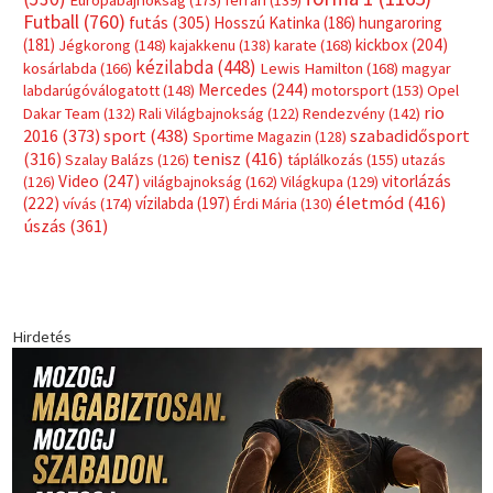
Futball
(760)
futás
(305)
Hosszú Katinka
(186)
hungaroring
(181)
kickbox
(204)
Jégkorong
(148)
kajakkenu
(138)
karate
(168)
kézilabda
(448)
kosárlabda
(166)
Lewis Hamilton
(168)
magyar
Mercedes
(244)
labdarúgóválogatott
(148)
motorsport
(153)
Opel
rio
Dakar Team
(132)
Rali Világbajnokság
(122)
Rendezvény
(142)
sport
(438)
2016
(373)
szabadidősport
Sportime Magazin
(128)
(316)
tenisz
(416)
Szalay Balázs
(126)
táplálkozás
(155)
utazás
Video
(247)
vitorlázás
(126)
világbajnokság
(162)
Világkupa
(129)
életmód
(416)
(222)
vívás
(174)
vízilabda
(197)
Érdi Mária
(130)
úszás
(361)
Hirdetés