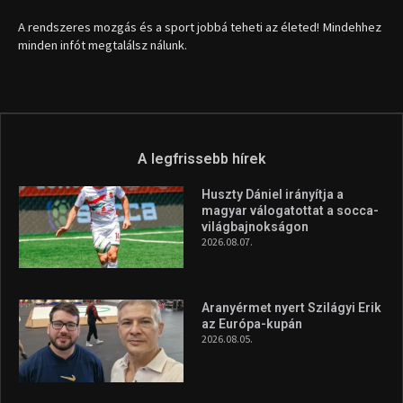
A rendszeres mozgás és a sport jobbá teheti az életed! Mindehhez
minden infót megtalálsz nálunk.
A legfrissebb hírek
Huszty Dániel irányítja a
magyar válogatottat a socca-
világbajnokságon
2026.08.07.
Aranyérmet nyert Szilágyi Erik
az Európa-kupán
2026.08.05.