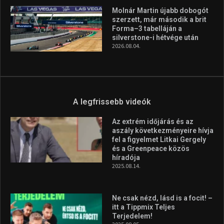
Molnár Martin újabb dobogót
szerzett, már második a brit
Forma–3 tabelláján a
silverstone-i hétvége után
2026.08.04.
A legfrissebb videók
Az extrém időjárás és az
aszály következményeire hívja
fel a figyelmet Litkai Gergely
és a Greenpeace közös
híradója
2025.08.14.
Ne csak nézd, lásd is a focit! –
itt a Tippmix Teljes
Terjedelem!