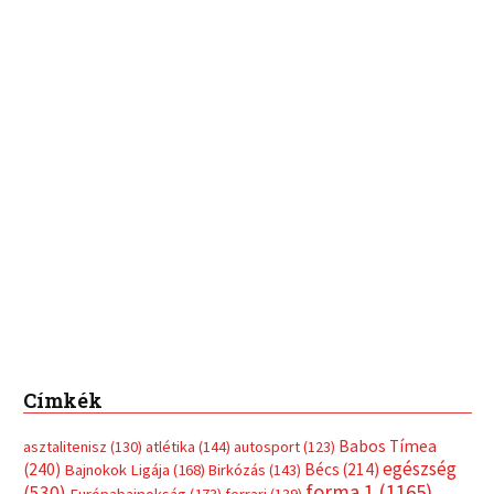
Címkék
Babos Tímea
asztalitenisz
(130)
atlétika
(144)
autosport
(123)
egészség
(240)
Bécs
(214)
Bajnokok Ligája
(168)
Birkózás
(143)
forma 1
(1165)
(530)
Európabajnokság
(173)
ferrari
(139)