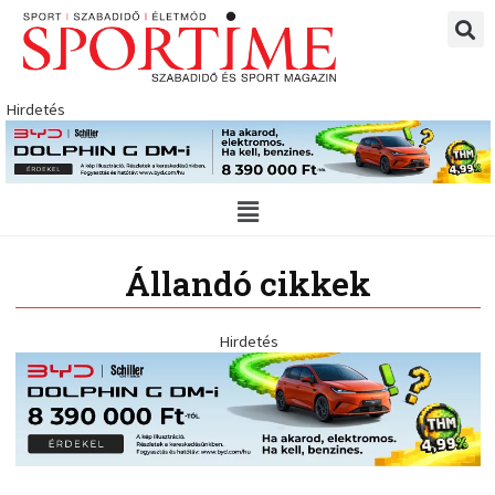
Skip
to
content
Hirdetés
Main
Menu
Állandó cikkek
Hirdetés