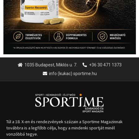
1035 Budapest, Miklós u. 7.
+36 30 471 1373
info (kukac) sportime.hu
Túl a 18. X-en és rendezvények százain a Sportime Magazinnak
továbbra is a legfőbb célja, hogy a mindenki sportját minél
vonzóbbá tegye.