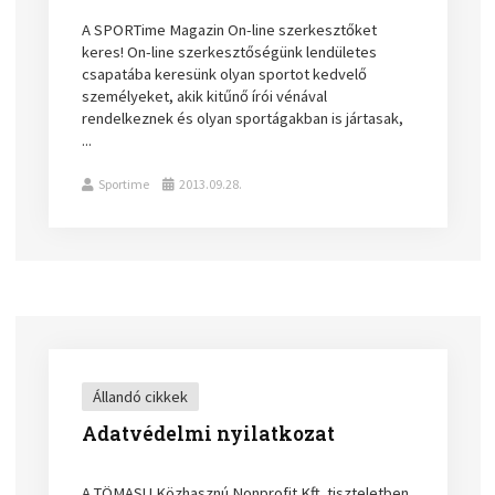
A SPORTime Magazin On-line szerkesztőket
keres! On-line szerkesztőségünk lendületes
csapatába keresünk olyan sportot kedvelő
személyeket, akik kitűnő írói vénával
rendelkeznek és olyan sportágakban is jártasak,
...
Sportime
2013.09.28.
Állandó cikkek
Adatvédelmi nyilatkozat
A TÖMASU Közhasznú Nonprofit Kft. tiszteletben