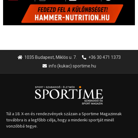
1035 Budapest, Miklós u. 7.
+36 30 471 1373
info (kukac) sportime.hu
Túl a 18. X-en és rendezvények százain a Sportime Magazinnak
továbbra is a legfőbb célja, hogy a mindenki sportját minél
vonzóbbá tegye.