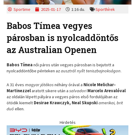
Sportime
2025-01-17
1:16 du.
Sporthírek
Babos Tímea vegyes
párosban is nyolcaddöntős
az Australian Openen
Babos Tímea
női páros után vegyes párosban is bejutott a
nyolcaddöntőbe pénteken az
ausztrál nyílt teniszbajnokságon
.
A 31 éves
magyar játékos
néhány órával a
Nicole Melichar-
Martinezzel
aratott sikere után a
salvadori
Marcelo Arevalóval
az oldalán lépett pályára a vegyes páros első fordulójában az
ötödik kiemelt
Desirae Krawczyk, Neal Skupski
amerikai, brit
duó
ellen.
Hirdetés