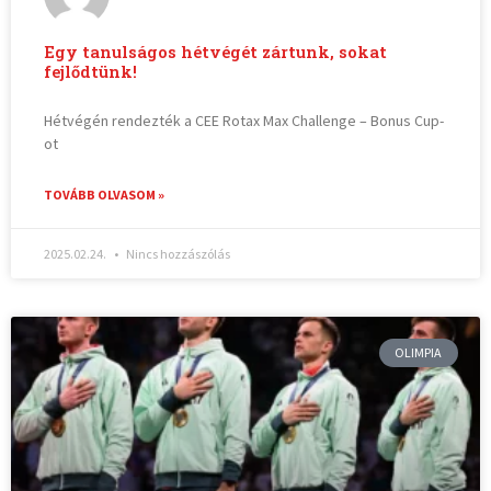
Egy tanulságos hétvégét zártunk, sokat
fejlődtünk!
Hétvégén rendezték a CEE Rotax Max Challenge – Bonus Cup-
ot
TOVÁBB OLVASOM »
2025.02.24.
Nincs hozzászólás
OLIMPIA