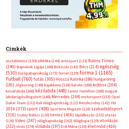
Címkék
Babos Tímea
asztalitenisz
(130)
atlétika
(144)
autosport
(123)
egészség
(240)
Bécs
(214)
Bajnokok Ligája
(168)
Birkózás
(143)
forma 1
(1165)
(530)
Európabajnokság
(173)
ferrari
(139)
Futball
(760)
futás
(305)
Hosszú Katinka
(186)
hungaroring
(181)
kickbox
(204)
Jégkorong
(148)
kajakkenu
(138)
karate
(168)
kézilabda
(448)
kosárlabda
(166)
Lewis Hamilton
(168)
magyar
Mercedes
(244)
labdarúgóválogatott
(148)
motorsport
(153)
Opel
rio
Dakar Team
(132)
Rali Világbajnokság
(122)
Rendezvény
(142)
sport
(438)
2016
(373)
szabadidősport
Sportime Magazin
(128)
(316)
tenisz
(416)
Szalay Balázs
(126)
táplálkozás
(155)
utazás
Video
(247)
vitorlázás
(126)
világbajnokság
(162)
Világkupa
(129)
életmód
(416)
(222)
vívás
(174)
vízilabda
(197)
Érdi Mária
(130)