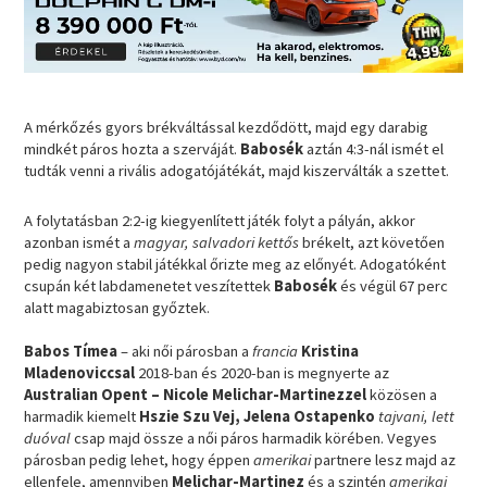
A mérkőzés gyors brékváltással kezdődött, majd egy darabig
mindkét páros hozta a szerváját.
Babosék
aztán 4:3-nál ismét el
tudták venni a rivális adogatójátékát, majd kiszerválták a szettet.
A folytatásban 2:2-ig kiegyenlített játék folyt a pályán, akkor
azonban ismét a
magyar, salvadori kettős
brékelt, azt követően
pedig nagyon stabil játékkal őrizte meg az előnyét. Adogatóként
csupán két labdamenetet veszítettek
Babosék
és végül 67 perc
alatt magabiztosan győztek.
Babos Tímea
– aki női párosban a
francia
Kristina
Mladenoviccsal
2018-ban és 2020-ban is megnyerte az
Australian Opent – Nicole Melichar-Martinezzel
közösen a
harmadik kiemelt
Hszie Szu Vej, Jelena Ostapenko
tajvani, lett
duóval
csap majd össze a női páros harmadik körében. Vegyes
párosban pedig lehet, hogy éppen
amerikai
partnere lesz majd az
ellenfele, amennyiben
Melichar-Martinez
és a szintén
amerikai