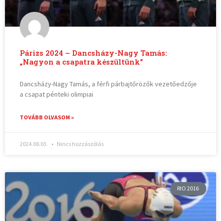
Párizs 2024 – Dancsházy-Nagy Tamás:
„Nagyon a csapatra készültünk”
Dancsházy-Nagy Tamás, a férfi párbajtőrözők vezetőedzője
a csapat pénteki olimpiai
TOVÁBB OLVASOM »
2024.08.03.
Nincs hozzászólás
RIO 2016