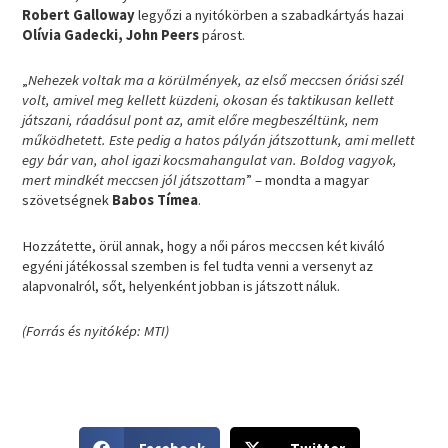
Robert Galloway
legyőzi a nyitókörben a szabadkártyás hazai
Olívia Gadecki, John Peers
párost.
„
Nehezek voltak ma a körülmények, az első meccsen óriási szél
volt, amivel meg kellett küzdeni, okosan és taktikusan kellett
játszani, ráadásul pont az, amit előre megbeszéltünk, nem
működhetett. Este pedig a hatos pályán játszottunk, ami mellett
egy bár van, ahol igazi kocsmahangulat van. Boldog vagyok,
mert mindkét meccsen jól játszottam
” – mondta a magyar
szövetségnek
Babos Tímea
.
Hozzátette, örül annak, hogy a női páros meccsen két kiváló
egyéni játékossal szemben is fel tudta venni a versenyt az
alapvonalról, sőt, helyenként jobban is játszott náluk.
(Forrás és nyitókép: MTI)
S
S