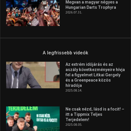
Megvan a magyar négyes a
Hungarian Darts Trophyra
2026.07.31.
A legfrissebb videók
Az extrém időjárás és az
aszály következményeire hívja
fel a figyelmet Litkai Gergely
és a Greenpeace közös
híradója
2025.08.14.
Ne csak nézd, lásd is a focit! –
itt a Tippmix Teljes
Terjedelem!
2025.08.05.