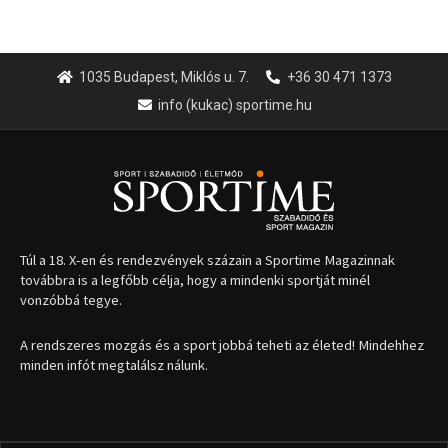
1035 Budapest, Miklós u. 7.
+36 30 471 1373
info (kukac) sportime.hu
Túl a 18. X-en és rendezvények százain a Sportime Magazinnak
továbbra is a legfőbb célja, hogy a mindenki sportját minél
vonzóbbá tegye.
A rendszeres mozgás és a sport jobbá teheti az életed! Mindehhez
minden infót megtalálsz nálunk.