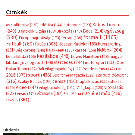
Címkék
Babos Tímea
asztalitenisz
(130)
atlétika
(144)
autosport
(123)
egészség
(240)
Bécs
(214)
Bajnokok Ligája
(168)
Birkózás
(143)
forma 1
(1165)
(530)
Európabajnokság
(173)
ferrari
(139)
Futball
(760)
futás
(305)
Hosszú Katinka
(186)
hungaroring
(181)
kickbox
(204)
Jégkorong
(148)
kajakkenu
(138)
karate
(168)
kézilabda
(448)
kosárlabda
(166)
Lewis Hamilton
(168)
magyar
Mercedes
(244)
labdarúgóválogatott
(148)
motorsport
(153)
Opel
rio
Dakar Team
(132)
Rali Világbajnokság
(122)
Rendezvény
(142)
sport
(438)
2016
(373)
szabadidősport
Sportime Magazin
(128)
(316)
tenisz
(416)
Szalay Balázs
(126)
táplálkozás
(155)
utazás
Video
(247)
vitorlázás
(126)
világbajnokság
(162)
Világkupa
(129)
életmód
(416)
(222)
vívás
(174)
vízilabda
(197)
Érdi Mária
(130)
úszás
(361)
Hirdetés