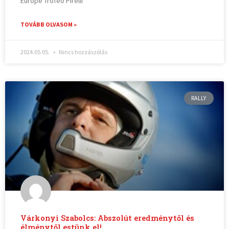
Europe Trofeo Pirelli
TOVÁBB OLVASOM »
2024.05.05.
Nincs hozzászólás
RALLY
Várkonyi Szabolcs: Abszolút eredménytől és
élménytől estünk el!