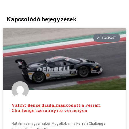
Kapcsolódó bejegyzések
AUTOSPORT
Válint Bence diadalmaskodott a Ferrari
Challenge szezonnyitó versenyén
Hatalmas magyar siker Mugelloban, a Ferrari Challenge