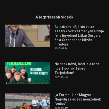
A legfrissebb videók
Az extrém időjárás és az
aszály következményeire hívja
fel a figyelmet Litkai Gergely
és a Greenpeace közös
híradója
2025.08.14.
Ne csak nézd, lásd is a focit! –
itt a Tippmix Teljes
Terjedelem!
2025.08.05.
„A Forma-1-es Magyar
Nagydíj az egész nemzetnek
fontos”
2025.06.19.