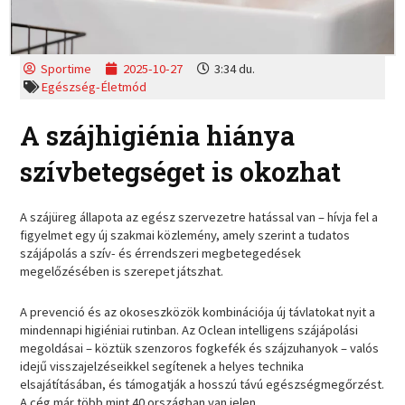
Sportime
2025-10-27
3:34 du.
Egészség-Életmód
A szájhigiénia hiánya
szívbetegséget is okozhat
A szájüreg állapota az egész szervezetre hatással van – hívja fel a
figyelmet egy új szakmai közlemény, amely szerint a tudatos
szájápolás a szív- és érrendszeri megbetegedések
megelőzésében is szerepet játszhat.
A prevenció és az okoseszközök kombinációja új távlatokat nyit a
mindennapi higiéniai rutinban. Az Oclean intelligens szájápolási
megoldásai – köztük szenzoros fogkefék és szájzuhanyok – valós
idejű visszajelzéseikkel segítenek a helyes technika
elsajátításában, és támogatják a hosszú távú egészségmegőrzést.
A cég már több mint 40 országban van jelen.