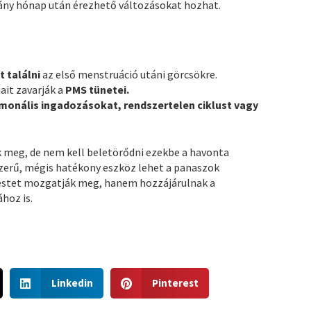
ány hónap után érezhető változásokat hozhat.
 találni
az első menstruáció utáni görcsökre.
ait zavarják a
PMS tünetei.
monális ingadozásokat, rendszertelen ciklust vagy
ik meg, de nem kell beletörődni ezekbe a havonta
zerű, mégis hatékony eszköz lehet a panaszok
testet mozgatják meg, hanem hozzájárulnak a
hoz is.
S
S
Linkedin
Pinterest
h
h
a
a