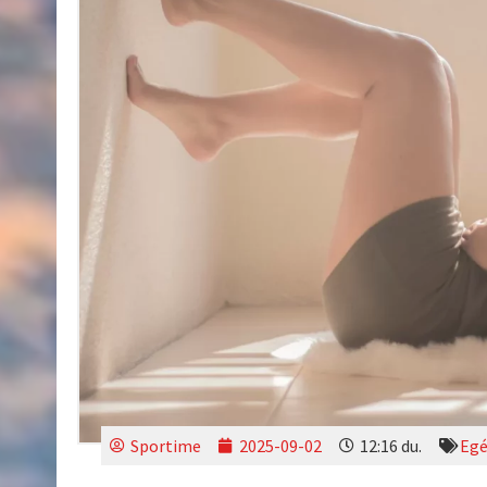
Sportime
2025-09-02
12:16 du.
Egé