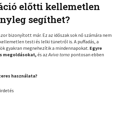
ció előtti kellemetlen
ényleg segíthet?
szor bizonyított már. Ez az időszak sok nő számára nem
lemetlen testi és lelki tünetről is. A puffadás, a
rcsök gyakran megnehezítik a mindennapokat.
Egyre
es megoldásokat,
és az
Aviva torna
pontosan ebben
zeres használata?
irdetés