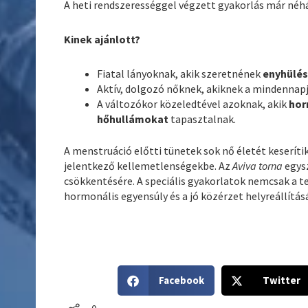
A heti rendszerességgel végzett gyakorlás már néh
Kinek ajánlott?
Fiatal lányoknak, akik szeretnének
enyhülést
Aktív, dolgozó nőknek, akiknek a mindennapj
A változókor közeledtével azoknak, akik
hor
hőhullámokat
tapasztalnak.
A menstruáció előtti tünetek sok nő életét keserít
jelentkező kellemetlenségekbe. Az
Aviva torna
egys
csökkentésére. A speciális gyakorlatok nemcsak a 
hormonális egyensúly és a jó közérzet helyreállításá
S
S
Facebook
Twitter
h
h
a
a