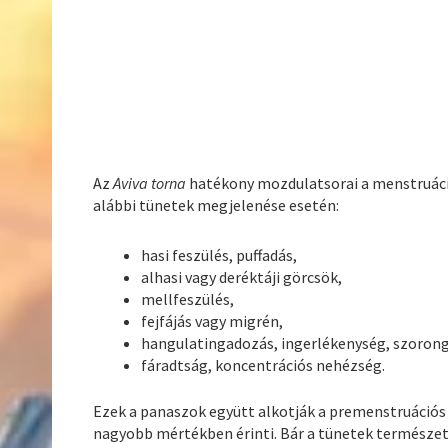
Az
Aviva torna
hatékony mozdulatsorai a menstruáció
alábbi tünetek megjelenése esetén:
hasi feszülés, puffadás,
alhasi vagy deréktáji görcsök,
mellfeszülés,
fejfájás vagy migrén,
hangulatingadozás, ingerlékenység, szorong
fáradtság, koncentrációs nehézség.
Ezek a panaszok együtt alkotják a premenstruációs
nagyobb mértékben érinti. Bár a tünetek termész