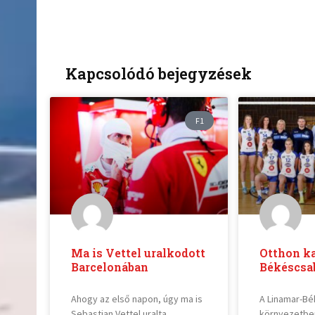
Kapcsolódó bejegyzések
F1
Ma is Vettel uralkodott
Otthon ka
Barcelonában
Békéscsa
Ahogy az első napon, úgy ma is
A Linamar-Bé
Sebastian Vettel uralta
környezetbe