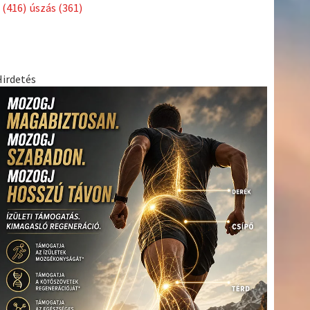
Címkék
Babos
asztalitenisz
(130)
atlétika
(144)
autosport
(123)
Tímea
(240)
Bécs
(214)
Bajnokok Ligája
(168)
Birkózás
(143)
egészség
(530)
Európabajnokság
(173)
ferrari
(139)
forma 1
(1165)
Futball
(760)
futás
(305)
Hosszú
Katinka
(186)
hungaroring
(181)
Jégkorong
(148)
kajakkenu
kézilabda
kickbox
(204)
(138)
karate
(168)
kosárlabda
(166)
(448)
Lewis Hamilton
(168)
magyar labdarúgóválogatott
(148)
Mercedes
(244)
motorsport
(153)
Opel Dakar Team
(132)
Rali
sport
rio 2016
(373)
Világbajnokság
(122)
Rendezvény
(142)
(438)
szabadidősport
(316)
Sportime Magazin
(128)
Szalay
tenisz
(416)
Balázs
(126)
táplálkozás
(155)
utazás
(126)
Video
(247)
vitorlázás
világbajnokság
(162)
Világkupa
(129)
életmód
(222)
vívás
(174)
vízilabda
(197)
Érdi Mária
(130)