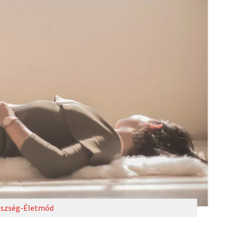
szség-Életmód