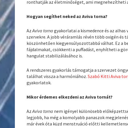
ronthatják az életminőséget, ami megnehezítheti a
Hogyan segíthet neked az Aviva torna?
Az
Aviva torna
gyakorlatai a kismedence és az alhas 
szervekre. A jobb véráramlás révén több oxigén és 
köszönhetően kiegyensúlyozottabbá válhat. Ez a bel
fájdalmakat, csökkenti a puffadást, enyhítheti a gör
hangulat stabilizálásához is.
A rendszeres gyakorlás támogatja a szervezet öngy
találhat vissza a harmóniához.
Szabó Kitti Aviva to
gyakorlatok.
Mikor érdemes elkezdeni az Aviva tornát?
Az
Aviva torna
nem igényel különösebb előképzettsé
legjobb, ha még a komolyabb panaszok megjelenése e
már évek óta küzd menstruáció előtti kellemetlen