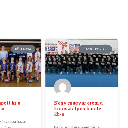
RÖPLABDA
KÜZDŐSPORTOK
pott ki a
Négy magyar érem a
ba
korosztályos karate
Eb-n
késcsaba hazai
Négy bronzéremmel zárt a
n három