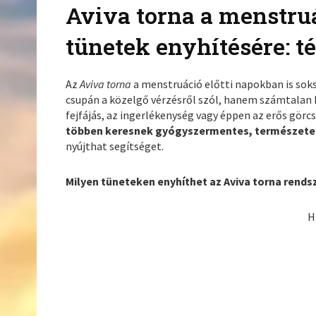
Aviva torna a menstruá
tünetek enyhítésére: t
Az
Aviva torna
a menstruáció előtti napokban is sok
csupán a közelgő vérzésről szól, hanem számtalan kel
fejfájás, az ingerlékenység vagy éppen az erős gö
többen keresnek gyógyszermentes, természet
nyújthat segítséget.
Milyen tüneteken enyhíthet az Aviva torna rends
H