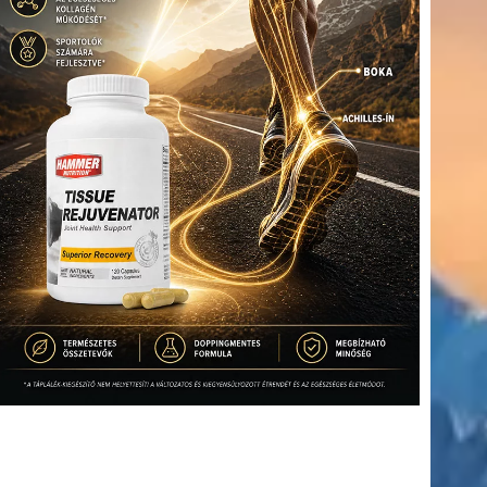
(416)
úszás
(361)
Hirdetés