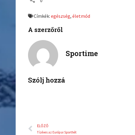
0
r
r
e
e
Címkék:
egészség
,
életmód
o
o
n
n
A szerzőről
f
t
a
w
c
i
Sportime
e
t
b
t
o
e
o
r
k
Szólj hozzá
Előző
ELŐZŐ
Tízéves az Európai Sporthét