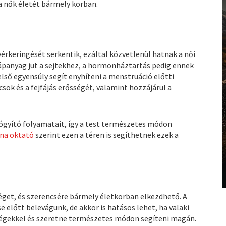
 nők életét bármely korban.
vérkeringését serkentik, ezáltal közvetlenül hatnak a női
tápanyag jut a sejtekhez, a hormonháztartás pedig ennek
ső egyensúly segít enyhíteni a menstruáció előtti
csök és a fejfájás erősségét, valamint hozzájárul a
ógyító folyamatait, így a test természetes módon
rna oktató
szerint ezen a téren is segíthetnek ezek a
get, és szerencsére bármely életkorban elkezdhető. A
lőtt belevágunk, de akkor is hatásos lehet, ha valaki
ségekkel és szeretne természetes módon segíteni magán.