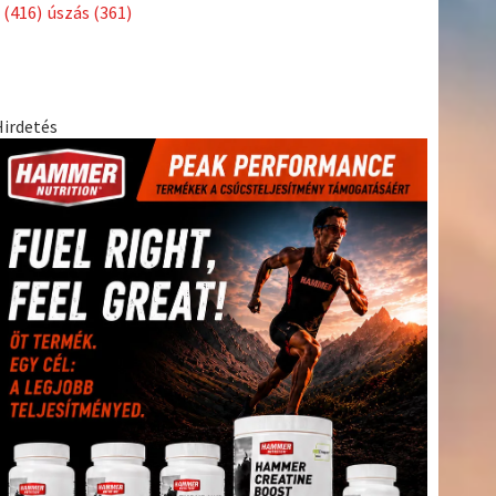
Címkék
Babos
asztalitenisz
(130)
atlétika
(144)
autosport
(123)
Tímea
(240)
Bécs
(214)
Bajnokok Ligája
(168)
Birkózás
(143)
egészség
(530)
Európabajnokság
(173)
ferrari
(139)
forma 1
(1165)
Futball
(760)
futás
(305)
Hosszú
Katinka
(186)
hungaroring
(181)
Jégkorong
(148)
kajakkenu
kézilabda
kickbox
(204)
(138)
karate
(168)
kosárlabda
(166)
(448)
Lewis Hamilton
(168)
magyar labdarúgóválogatott
(148)
Mercedes
(244)
motorsport
(153)
Opel Dakar Team
(132)
Rali
sport
rio 2016
(373)
Világbajnokság
(122)
Rendezvény
(142)
(438)
szabadidősport
(316)
Sportime Magazin
(128)
Szalay
tenisz
(416)
Balázs
(126)
táplálkozás
(155)
utazás
(126)
Video
(247)
vitorlázás
világbajnokság
(162)
Világkupa
(129)
életmód
(222)
vívás
(174)
vízilabda
(197)
Érdi Mária
(130)