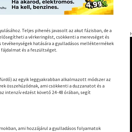
lásához. Teljes pihenés javasolt az akut fázisban, de a
 elősegítheti a vérkeringést, csökkenti a merevséget és
iós tevékenységek hatására a gyulladásos melléktermékek
fájdalmat és a feszültséget.
s fürdő) az egyik leggyakrabban alkalmazott módszer az
erek összehúzódnak, ami csökkenti a duzzanatot és a
az intenzív edzést követő 24-48 órában, segít
zmokban, ami hozzájárul a gyulladásos folyamatok