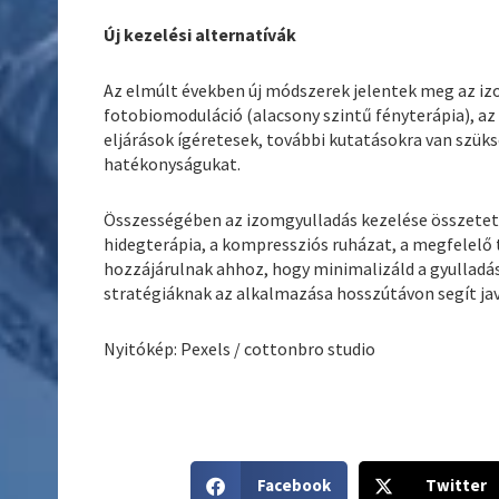
Új kezelési alternatívák
Az elmúlt években új módszerek jelentek meg az izo
fotobiomoduláció (alacsony szintű fényterápia), az
eljárások ígéretesek, további kutatásokra van szü
hatékonyságukat.
Összességében az izomgyulladás kezelése összetett
hidegterápia, a kompressziós ruházat, a megfelelő 
hozzájárulnak ahhoz, hogy minimalizáld a gyulladás
stratégiáknak az alkalmazása hosszútávon segít jav
Nyitókép: Pexels / cottonbro studio
S
S
Facebook
Twitter
h
h