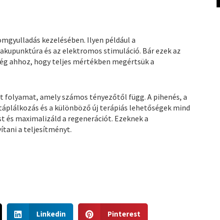
mgyulladás kezelésében. Ilyen például a
 akupunktúra és az elektromos stimuláció. Bár ezek az
kség ahhoz, hogy teljes mértékben megértsük a
 folyamat, amely számos tényezőtől függ. A pihenés, a
táplálkozás és a különböző új terápiás lehetőségek mind
t és maximalizáld a regenerációt. Ezeknek a
ítani a teljesítményt.
S
S
Linkedin
Pinterest
h
h