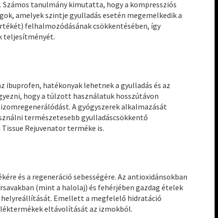
. Számos tanulmány kimutatta, hogy a kompressziós
agok, amelyek szintje gyulladás esetén megemelkedik a
 mértékét) felhalmozódásának csökkentésében, így
k teljesítményét.
z ibuprofen, hatékonyak lehetnek a gyulladás és az
yezni, hogy a túlzott használatuk hosszútávon
z izomregenerálódást. A gyógyszerek alkalmazását
asználni természetesebb gyulladáscsökkentő
 Tissue Rejuvenator terméke is.
ékére és a regeneráció sebességére. Az antioxidánsokban
rsavakban (mint a halolaj) és fehérjében gazdag ételek
 helyreállítását. Emellett a megfelelő hidratáció
lléktermékek eltávolítását az izmokból.