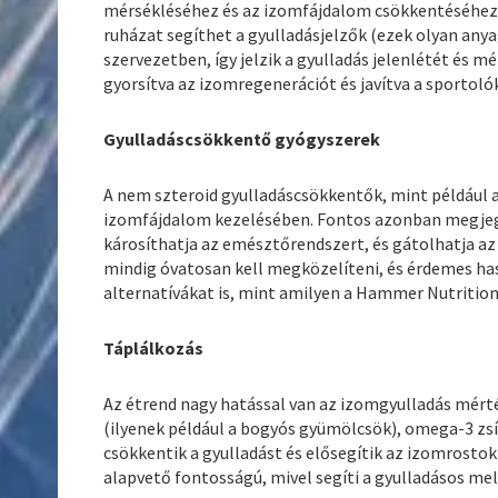
mérsékléséhez és az izomfájdalom csökkentéséhez
ruházat segíthet a gyulladásjelzők (ezek olyan any
szervezetben, így jelzik a gyulladás jelenlétét és
gyorsítva az izomregenerációt és javítva a sportoló
Gyulladáscsökkentő gyógyszerek
A nem szteroid gyulladáscsökkentők, mint például a
izomfájdalom kezelésében. Fontos azonban megjeg
károsíthatja az emésztőrendszert, és gátolhatja a
mindig óvatosan kell megközelíteni, és érdemes h
alternatívákat is, mint amilyen a Hammer Nutrition
Táplálkozás
Az étrend nagy hatással van az izomgyulladás mért
(ilyenek például a bogyós gyümölcsök), omega-3 zsí
csökkentik a gyulladást és elősegítik az izomrostok
alapvető fontosságú, mivel segíti a gyulladásos me