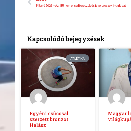
Milánó 2026 – Az IBU nem engedi oroszok és fehéroroszok indulását
Kapcsolódó bejegyzések
ATLÉTIKA
Egyéni csúccsal
Magyar l
szerzett bronzot
világkupá
Halász