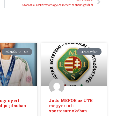
Szoboszlai kockáztatott a győzelmet érő szabadrúgásánál
KÜZDŐSPORTOK
RENDEZVÉNY
ány nyert
Judo MEFOB az UTE
t ju-jitsuban
megyeri úti
sportcsarnokában