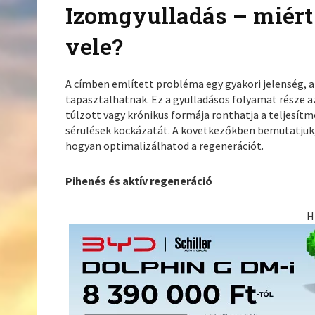
Izomgyulladás – miért
vele?
A címben említett probléma egy gyakori jelenség, a
tapasztalhatnak. Ez a gyulladásos folyamat része a
túlzott vagy krónikus formája ronthatja a teljesítmé
sérülések kockázatát. A következőkben bemutatjuk
hogyan optimalizálhatod a regenerációt.
Pihenés és aktív regeneráció
H