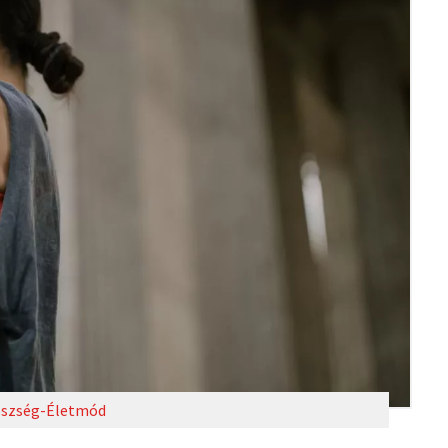
szség-Életmód