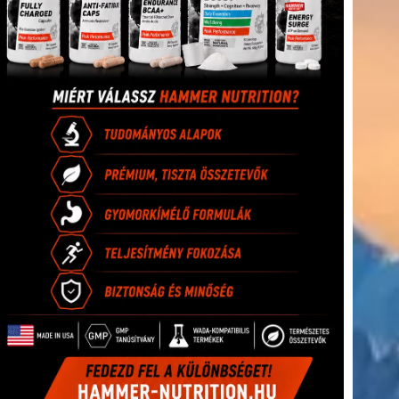
(416)
úszás
(361)
Hirdetés