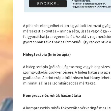
A pihenés elengedhetetlen a gyulladt izomzat gyógyu
mérsékelt aktivitás – mint a séta, úszás vagy jóga –
felgyorsíthatja a regenerációt. Az aktív regenerác
gyorsabban távoznak az izmokból, így csökkentve a 
Hidegterápia (krioterápia)
A hidegterápia (például jégcsomag vagy hideg vize
izomgyulladás csökkentésére. A hideg hatására az 
gyulladást. A krioterápia különösen hatékony lehet 
minimalizálni az izomkárosodás mértékét.
Kompressziós ruhák használata
A kompressziós ruhák fokozzák a vérkeringést az i