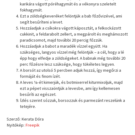
karikára vágott póréhagymát és a vékonyra szeletelt
fokhagymát.
Ezt a zöldségkeveréket felöntjük a bab főzővizével, ami
segít besűríteni a levet.
Hozzáadjuk a csíkokra vágott káposztát, a felkockázott
cukkinit, a feldarabolt zellert, a megpárolt és meghámozott
paradicsomot, majd további 20 percig főzzük.
Hozzáadjuk a babot a maradék vízzel együtt. Ha
szükséges, langyos vízzel még felöntjük – a cél, hogy a lé
épp hogy elfedje a zöldségeket. A babnak még további 20
perc főzésre lesz szüksége, hogy tökéletes legyen.
A borsót az utolsó 5 percben adjuk hozzá, így megőrzi a
formáját és finom ízét.
A leves ¼-ét kimerjük, és botmixerrel kiturmixoljuk, majd
ezt a pépet visszaöntjük a levesbe, ami így kellemesen
besűríti az egészet.
Ízlés szerint sózzuk, borsozzuk és parmezánt reszelünk a
tetejére.
Szerző: Kerata Dóra
Nyitókép:
Freepik