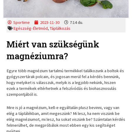
Sportime
2023-11-30
7:14 du.
Egészség-Életmód
,
Táplálkozás
Miért van szükségünk
magnéziumra?
Egyre több magnézium tartalmú termékkel találkozunk a boltok és
gyógyszertárak polcain, és jogosan merül fel a kérdés bennünk,
hogy melyiket is válasszuk, melyik is a legjobb nekünk, hiszen
ezek a termékek eltérhetnek a felszívódás és biohasznosulás
szempontjából is.
Mire is jó a magnézium, kell-e egyáltalán plusz bevinni, vagy van
elég a táplálékban, amit megeszünk? Mi lesz, ha nem viszünk be
elég magnéziumot, mi lesz, ha sokat viszünk be? Számtalan kérdés
felmerülhet, de megpróbálok most ebben egy kis segítséget
nyújtani.