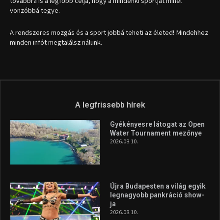
1035 Budapest, Miklós u. 7.
+36 30 471 1373
info (kukac) sportime.hu
Túl a 18. X-en és rendezvények százain a Sportime Magazinnak
továbbra is a legfőbb célja, hogy a mindenki sportját minél
vonzóbbá tegye.
A rendszeres mozgás és a sport jobbá teheti az életed! Mindehhez
minden infót megtalálsz nálunk.