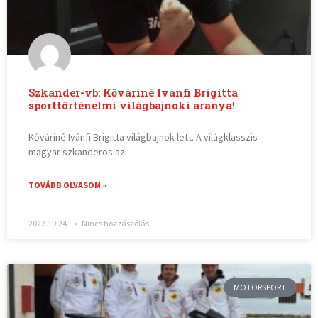
Szkander-vb: Kőváriné Ivánfi Brigitta
sporttörténelmi világbajnoki aranya!
Kőváriné Ivánfi Brigitta világbajnok lett. A világklasszis
magyar szkanderos az
TOVÁBB OLVASOM »
2022.10.24.
Nincs hozzászólás
MOTORSPORT