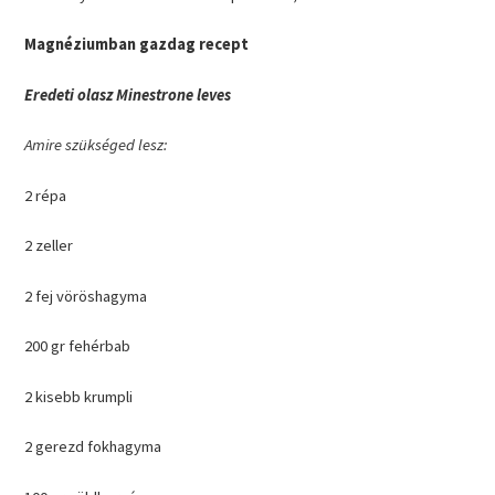
Magnéziumban gazdag recept
Eredeti olasz Minestrone leves
Amire szükséged lesz:
2 répa
2 zeller
2 fej vöröshagyma
200 gr fehérbab
2 kisebb krumpli
2 gerezd fokhagyma