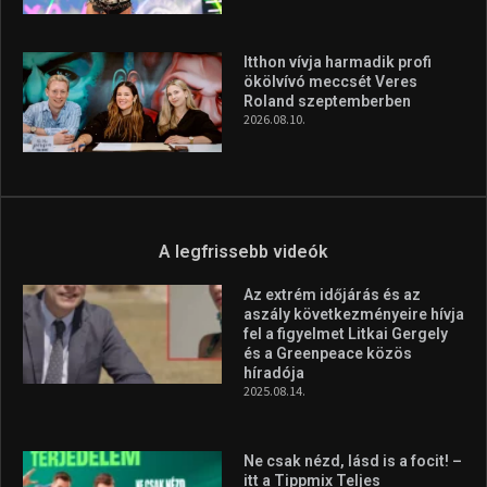
A legfrissebb hírek
Gyékényesre látogat az Open
Water Tournament mezőnye
2026.08.10.
Újra Budapesten a világ egyik
legnagyobb pankráció show-
ja
2026.08.10.
Itthon vívja harmadik profi
ökölvívó meccsét Veres
Roland szeptemberben
2026.08.10.