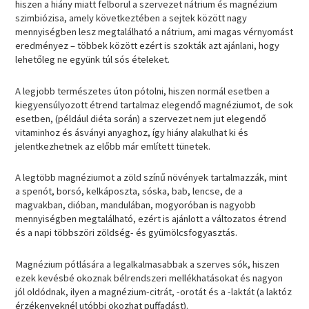
hiszen a hiány miatt felborul a szervezet nátrium és magnézium
szimbiózisa, amely következtében a sejtek között nagy
mennyiségben lesz megtalálható a nátrium, ami magas vérnyomást
eredményez – többek között ezért is szokták azt ajánlani, hogy
lehetőleg ne együnk túl sós ételeket.
A legjobb természetes úton pótolni, hiszen normál esetben a
kiegyensúlyozott étrend tartalmaz elegendő magnéziumot, de sok
esetben, (például diéta során) a szervezet nem jut elegendő
vitaminhoz és ásványi anyaghoz, így hiány alakulhat ki és
jelentkezhetnek az előbb már említett tünetek.
A legtöbb magnéziumot a zöld színű növények tartalmazzák, mint
a spenót, borsó, kelkáposzta, sóska, bab, lencse, de a
magvakban, dióban, mandulában, mogyoróban is nagyobb
mennyiségben megtalálható, ezért is ajánlott a változatos étrend
és a napi többszöri zöldség- és gyümölcsfogyasztás.
Magnézium pótlására a legalkalmasabbak a szerves sók, hiszen
ezek kevésbé okoznak bélrendszeri mellékhatásokat és nagyon
jól oldódnak, ilyen a magnézium-citrát, -orotát és a -laktát (a laktóz
érzékenyeknél utóbbi okozhat puffadást).