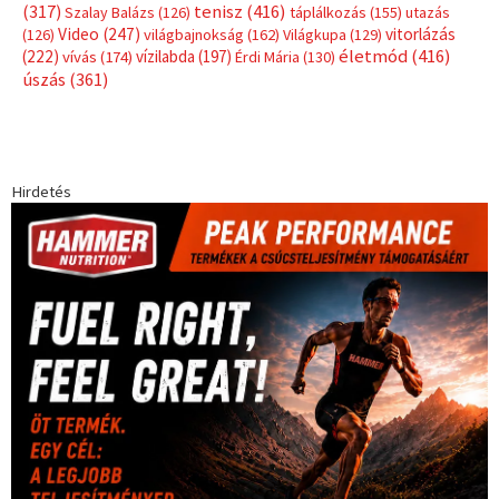
Címkék
Babos Tímea
asztalitenisz
(130)
atlétika
(144)
autosport
(123)
egészség
(240)
Bécs
(214)
Bajnokok Ligája
(168)
Birkózás
(143)
forma 1
(1165)
(530)
Európabajnokság
(173)
ferrari
(139)
Futball
(760)
futás
(305)
Hosszú Katinka
(186)
hungaroring
(181)
kickbox
(205)
Jégkorong
(148)
kajakkenu
(138)
karate
(168)
kézilabda
(448)
kosárlabda
(166)
Lewis Hamilton
(168)
magyar
Mercedes
(244)
labdarúgóválogatott
(148)
motorsport
(153)
Opel
rio
Dakar Team
(132)
Rali Világbajnokság
(122)
Rendezvény
(142)
sport
(438)
2016
(373)
szabadidősport
Sportime Magazin
(128)
(317)
tenisz
(416)
Szalay Balázs
(126)
táplálkozás
(155)
utazás
Video
(247)
vitorlázás
(126)
világbajnokság
(162)
Világkupa
(129)
életmód
(416)
(222)
vívás
(174)
vízilabda
(197)
Érdi Mária
(130)
úszás
(361)
Hirdetés