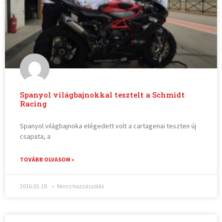
Spanyol világbajnokkal tesztelt a Schmidt
Racing
Spanyol világbajnoka elégedett volt a cartagenai teszten új
csapata, a
TOVÁBB OLVASOM »
2016.01.19.
Nincs hozzászólás