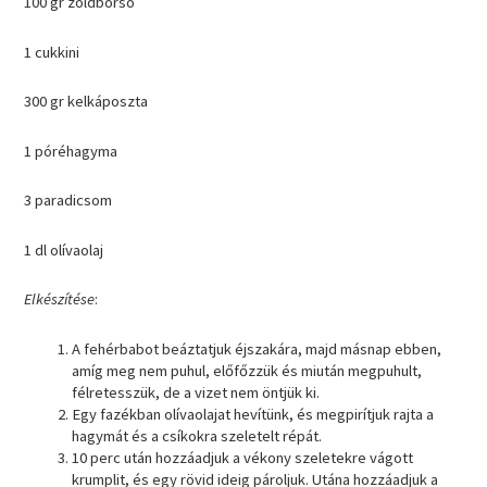
100 gr zöldborsó
1 cukkini
300 gr kelkáposzta
1 póréhagyma
3 paradicsom
1 dl olívaolaj
Elkészítése
:
A fehérbabot beáztatjuk éjszakára, majd másnap ebben,
amíg meg nem puhul, előfőzzük és miután megpuhult,
félretesszük, de a vizet nem öntjük ki.
Egy fazékban olívaolajat hevítünk, és megpirítjuk rajta a
hagymát és a csíkokra szeletelt répát.
10 perc után hozzáadjuk a vékony szeletekre vágott
krumplit, és egy rövid ideig pároljuk. Utána hozzáadjuk a