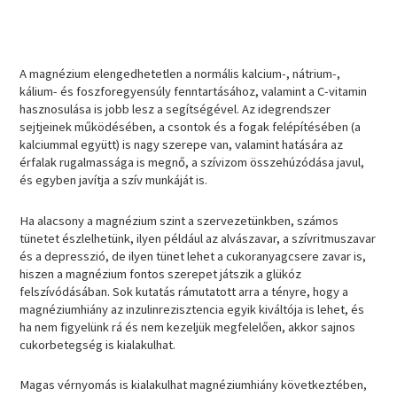
A magnézium elengedhetetlen a normális kalcium-, nátrium-,
kálium- és foszforegyensúly fenntartásához, valamint a C-vitamin
hasznosulása is jobb lesz a segítségével. Az idegrendszer
sejtjeinek működésében, a csontok és a fogak felépítésében (a
kalciummal együtt) is nagy szerepe van, valamint hatására az
érfalak rugalmassága is megnő, a szívizom összehúzódása javul,
és egyben javítja a szív munkáját is.
Ha alacsony a magnézium szint a szervezetünkben, számos
tünetet észlelhetünk, ilyen például az alvászavar, a szívritmuszavar
és a depresszió, de ilyen tünet lehet a cukoranyagcsere zavar is,
hiszen a magnézium fontos szerepet játszik a glükóz
felszívódásában. Sok kutatás rámutatott arra a tényre, hogy a
magnéziumhiány az inzulinrezisztencia egyik kiváltója is lehet, és
ha nem figyelünk rá és nem kezeljük megfelelően, akkor sajnos
cukorbetegség is kialakulhat.
Magas vérnyomás is kialakulhat magnéziumhiány következtében,