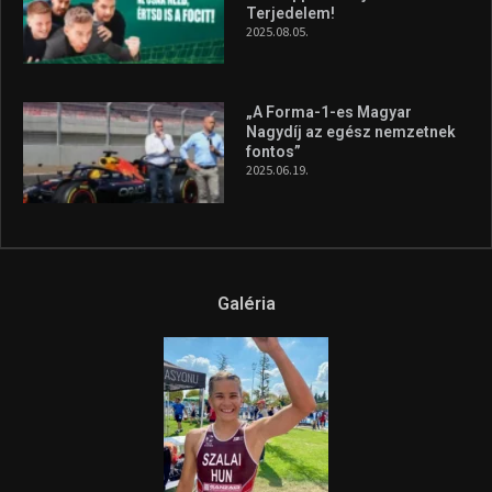
A legfrissebb videók
Az extrém időjárás és az
aszály következményeire hívja
fel a figyelmet Litkai Gergely
és a Greenpeace közös
híradója
2025.08.14.
Ne csak nézd, lásd is a focit! –
itt a Tippmix Teljes
Terjedelem!
2025.08.05.
„A Forma-1-es Magyar
Nagydíj az egész nemzetnek
fontos”
2025.06.19.