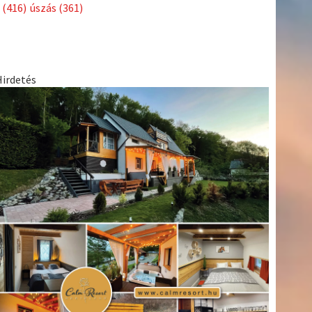
Címkék
Babos
asztalitenisz
(130)
atlétika
(144)
autosport
(123)
Tímea
(240)
Bécs
(214)
Bajnokok Ligája
(168)
Birkózás
(143)
egészség
(530)
Európabajnokság
(173)
ferrari
(139)
forma 1
(1165)
Futball
(760)
futás
(305)
Hosszú
Katinka
(186)
hungaroring
(181)
Jégkorong
(148)
kajakkenu
kézilabda
kickbox
(204)
(138)
karate
(168)
kosárlabda
(166)
(448)
Lewis Hamilton
(168)
magyar labdarúgóválogatott
(148)
Mercedes
(244)
motorsport
(153)
Opel Dakar Team
(132)
Rali
sport
rio 2016
(373)
Világbajnokság
(122)
Rendezvény
(142)
(438)
szabadidősport
(316)
Sportime Magazin
(128)
Szalay
tenisz
(416)
Balázs
(126)
táplálkozás
(155)
utazás
(126)
Video
(247)
vitorlázás
világbajnokság
(162)
Világkupa
(129)
életmód
(222)
vívás
(174)
vízilabda
(197)
Érdi Mária
(130)