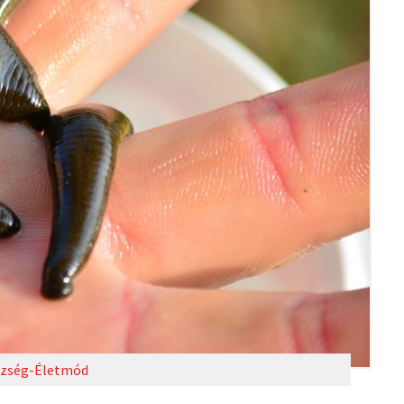
zség-Életmód