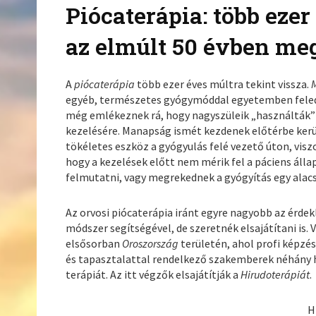
Piócaterápia: több eze
az elmúlt 50 évben me
A
piócaterápia
több ezer éves múltra tekint vissza.
egyéb, természetes gyógymóddal egyetemben feled
még emlékeznek rá, hogy nagyszüleik „használták”
kezelésére. Manapság ismét kezdenek előtérbe kerül
tökéletes eszköz a gyógyulás felé vezető úton, vis
hogy a kezelések előtt nem mérik fel a páciens ál
felmutatni, vagy megrekednek a gyógyítás egy alac
Az orvosi piócaterápia iránt egyre nagyobb az érde
módszer segítségével, de szeretnék elsajátítani is. 
elsősorban
Oroszország
területén, ahol profi képzé
és tapasztalattal rendelkező szakemberek néhány 
terápiát. Az itt végzők elsajátítják a
Hirudoterápiát
.
H