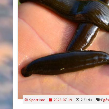
Sportime
2023-07-19
2:21 du.
Egés