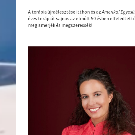
A terápia újraélesztése itthon és az
Amerikai Egyesü
éves terápiát sajnos az elmúlt 50 évben elfeledtett
megismerjék és megszeressék!