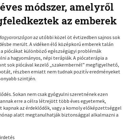
r éves módszer, amelyről
gfeledkeztek az emberek
Magyarországon
az utóbbi közel öt évtizedben sajnos sok
ésbe merült. A vidéken élő középkorú emberek talán
 a piócákat különböző egészségügyi problémák
ni a hagyományos, népi terápiák. A piócaterápia a
zont sok piócával kezelő „szakembernél” megfigyelhető,
lapotát, részben emiatt nem tudnak pozitív eredményeket
sonyabb szintjén.
klődés. Sokan nem csak gyógyulni szeretnének ezen
Vannak erre a célra létrejött több éves egyetemek,
st kapnak az érdeklődők, vagy a komoly előképzettséggel
hónap alatt megtanulhatják biztonsággal alkalmazni a
irdetés