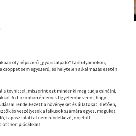
i
ainkban oly népszerű „gyorstalpaló” tanfolyamokon,
 a csöppet sem egyszerű, és helytelen alkalmazás esetén
 a tévhittel, miszerint ezt mindenki meg tudja csinálni,
cákkal. Azt azonban érdemes figyelembe venni, hogy
dással rendelkezett a növényeket és állatokat illetően,
ztők és veszélyesek a laikusok számára egyes, magukat
ó, tapasztalattal nem rendelkező, önjelölt
d otthon piócákkal!