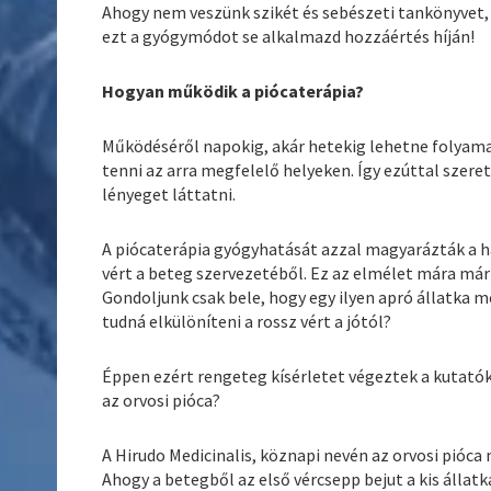
Ahogy nem veszünk szikét és sebészeti tankönyvet,
ezt a gyógymódot se alkalmazd hozzáértés híján!
Hogyan működik a piócaterápia?
Működéséről napokig, akár hetekig lehetne folyama
tenni az arra megfelelő helyeken. Így ezúttal szere
lényeget láttatni.
A piócaterápia gyógyhatását azzal magyarázták a h
vért a beteg szervezetéből. Ez az elmélet mára már 
Gondoljunk csak bele, hogy egy ilyen apró állatka m
tudná elkülöníteni a rossz vért a jótól?
Éppen ezért rengeteg kísérletet végeztek a kutatók
az orvosi pióca?
A Hirudo Medicinalis, köznapi nevén az orvosi pióca
Ahogy a betegből az első vércsepp bejut a kis állatk