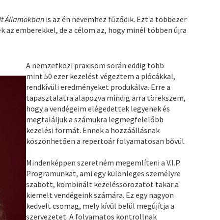
lt Államokban
is az én nevemhez fűződik. Ezt a többezer
ék az emberekkel, de a célom az, hogy minél többen újra
A nemzetközi praxisom során eddig több
mint 50 ezer kezelést végeztem a piócákkal,
rendkívüli eredményeket produkálva. Erre a
tapasztalatra alapozva mindig arra törekszem,
hogy a vendégeim elégedettek legyenek és
megtaláljuk a számukra legmegfelelőbb
kezelési formát. Ennek a hozzáállásnak
köszönhetően a repertoár folyamatosan bővül.
Mindenképpen szeretném megemlíteni a V.I.P.
Programunkat, ami egy különleges személyre
szabott, kombinált kezeléssorozatot takar a
kiemelt vendégeink számára. Ez egy nagyon
kedvelt csomag, mely kívül belül megújítja a
szervezetet. A folyamatos kontrollnak