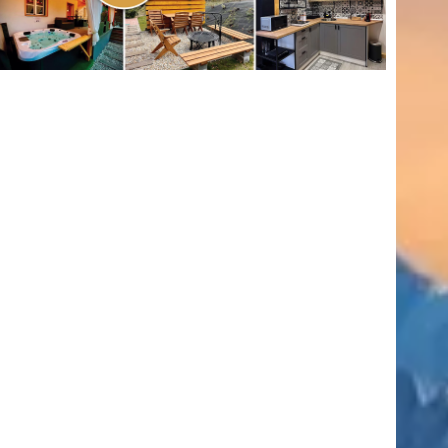
(416)
úszás
(361)
Hirdetés