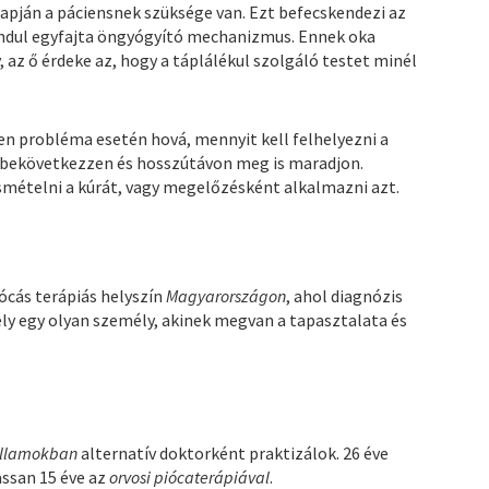
lapján a páciensnek szüksége van. Ezt befecskendezi az
indul egyfajta öngyógyító mechanizmus. Ennek oka
, az ő érdeke az, hogy a táplálékul szolgáló testet minél
en probléma esetén hová, mennyit kell felhelyezni a
b bekövetkezzen és hosszútávon meg is maradjon.
ételni a kúrát, vagy megelőzésként alkalmazni azt.
ócás terápiás helyszín
Magyarországon
, ahol diagnózis
ly egy olyan személy, akinek megvan a tapasztalata és
Államokban
alternatív doktorként praktizálok. 26 éve
assan 15 éve az
orvosi piócaterápiával
.