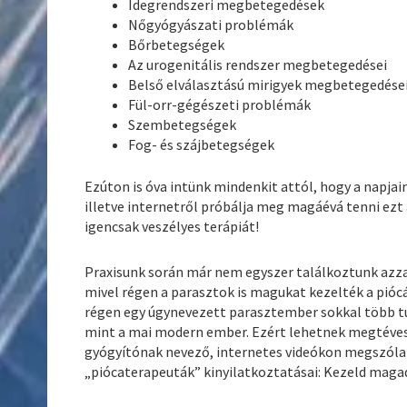
Idegrendszeri megbetegedések
Nőgyógyászati problémák
Bőrbetegségek
Az urogenitális rendszer megbetegedései
Belső elválasztású mirigyek megbetegedése
Fül-orr-gégészeti problémák
Szembetegségek
Fog- és szájbetegségek
Ezúton is óva intünk mindenkit attól, hogy a napj
illetve internetről próbálja meg magáévá tenni ezt
igencsak veszélyes terápiát!
Praxisunk során már nem egyszer találkoztunk azzal
mivel régen a parasztok is magukat kezelték a pió
régen egy úgynevezett parasztember sokkal több tu
mint a mai modern ember. Ezért lehetnek megtéves
gyógyítónak nevező, internetes videókon megszólal
„piócaterapeuták” kinyilatkoztatásai: Kezeld maga