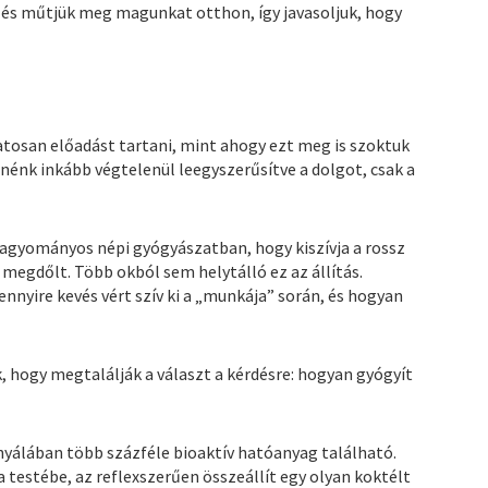
 és műtjük meg magunkat otthon, így javasoljuk, hogy
tosan előadást tartani, mint ahogy ezt meg is szoktuk
tnénk inkább végtelenül leegyszerűsítve a dolgot, csak a
agyományos népi gyógyászatban, hogy kiszívja a rossz
megdőlt. Több okból sem helytálló ez az állítás.
ennyire kevés vért szív ki a „munkája” során, és hogyan
, hogy megtalálják a választ a kérdésre: hogyan gyógyít
 nyálában több százféle bioaktív hatóanyag található.
a testébe, az reflexszerűen összeállít egy olyan koktélt