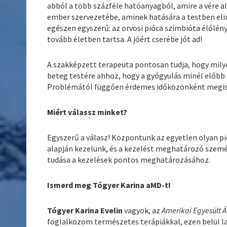
abból a több százféle hatóanyagból, amire a vére a
ember szervezetébe, aminek hatására a testben el
egészen egyszerű: az orvosi pióca szimbióta élőlény
tovább életben tartsa. A jóért cserébe jót ad!
A szakképzett terapeuta pontosan tudja, hogy mily
beteg testére ahhoz, hogy a gyógyulás minél előb
Problémától függően érdemes időközönként megism
Miért válassz minket?
Egyszerű a válasz! Központunk az egyetlen olyan pi
alapján kezelünk, és a kezelést meghatározó szemé
tudása a kezelések pontos meghatározásához.
Ismerd meg Tógyer Karina aMD-t!
Tógyer Karina Evelin
vagyok, az
Amerikai Egyesült 
foglalkozom természetes terápiákkal, ezen belül l