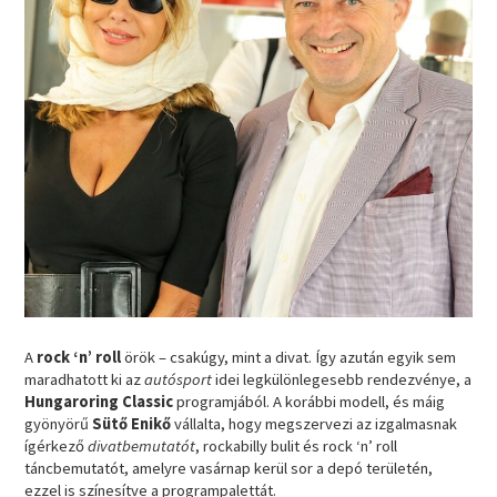
A
rock ‘n’ roll
örök – csakúgy, mint a divat. Így azután egyik sem
maradhatott ki az
autósport
idei legkülönlegesebb rendezvénye, a
Hungaroring Classic
programjából. A korábbi modell, és máig
gyönyörű
Sütő Enikő
vállalta, hogy megszervezi az izgalmasnak
ígérkező
divatbemutatót
, rockabilly bulit és rock ‘n’ roll
táncbemutatót, amelyre vasárnap kerül sor a depó területén,
ezzel is színesítve a programpalettát.