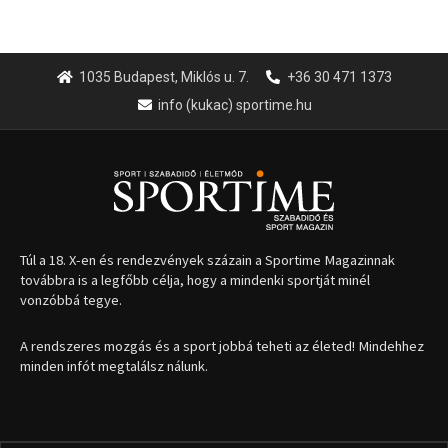
1035 Budapest, Miklós u. 7.
+36 30 471 1373
info (kukac) sportime.hu
Túl a 18. X-en és rendezvények százain a Sportime Magazinnak
továbbra is a legfőbb célja, hogy a mindenki sportját minél
vonzóbbá tegye.
A rendszeres mozgás és a sport jobbá teheti az életed! Mindehhez
minden infót megtalálsz nálunk.