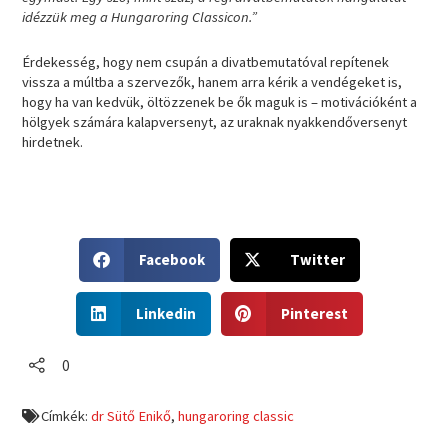
idézzük meg a Hungaroring Classicon.”
Érdekesség, hogy nem csupán a divatbemutatóval repítenek
vissza a múltba a szervezők, hanem arra kérik a vendégeket is,
hogy ha van kedvük, öltözzenek be ők maguk is – motivációként a
hölgyek számára kalapversenyt, az uraknak nyakkendőversenyt
hirdetnek.
S
S
Facebook
Twitter
h
h
a
a
S
S
r
r
Linkedin
Pinterest
h
h
e
e
a
a
o
o
r
r
0
n
n
e
e
f
t
o
o
a
w
Címkék:
dr Sütő Enikő
,
hungaroring classic
n
n
c
i
l
p
e
t