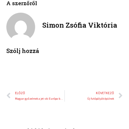
A szerzőről
i
i
b
t
n
n
o
e
k
t
o
r
e
e
Simon Zsófia Viktória
k
d
r
i
e
n
s
t
Szólj hozzá
Előző
K
ELŐZŐ
KÖVETKEZŐ
Magyar győzelmek a jet-ski Európa-bajnokságon
Új futópályák épülnek