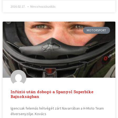
2016.02.17.
Nincs hozzászólás
MOTORSPORT
Infúzió után dobogó a Spanyol Superbike
Bajnokságban
Igencsak felemás hétvégét zárt Navarrában a H-Moto Team
élversenyzője. Kovács