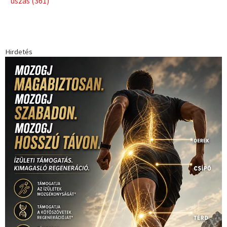
úszás
(361)
Hirdetés