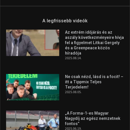
A legfrissebb videók
Az extrém időjárás és az
aszály következményeire hívja
fel a figyelmet Litkai Gergely
és a Greenpeace közös
híradója
2025.08.14.
Ne csak nézd, lásd is a focit! –
itt a Tippmix Teljes
Terjedelem!
2025.08.05.
„A Forma-1-es Magyar
Nagydíj az egész nemzetnek
fontos”
2025.06.19.