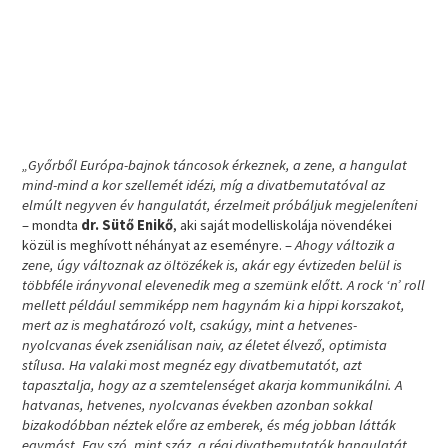
„Győrből Európa-bajnok táncosok érkeznek, a zene, a hangulat
mind-mind a kor szellemét idézi, míg a divatbemutatóval az
elmúlt negyven év hangulatát, érzelmeit próbáljuk megjeleníteni
– mondta
dr. Sütő Enikő
, aki saját modelliskolája növendékei
közül is meghívott néhányat az eseményre. –
Ahogy változik a
zene, úgy változnak az öltözékek is, akár egy évtizeden belül is
többféle irányvonal elevenedik meg a szemünk előtt. A rock ‘n’ roll
mellett például semmiképp nem hagynám ki a hippi korszakot,
mert az is meghatározó volt, csakúgy, mint a hetvenes-
nyolcvanas évek zseniálisan naiv, az életet élvező, optimista
stílusa. Ha valaki most megnéz egy divatbemutatót, azt
tapasztalja, hogy az a szemtelenséget akarja kommunikálni. A
hatvanas, hetvenes, nyolcvanas években azonban sokkal
bizakodóbban néztek előre az emberek, és még jobban látták
egymást. Egy szó, mint száz, a régi divatbemutatók hangulatát