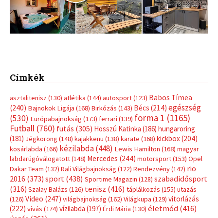
Címkék
Babos Tímea
asztalitenisz
(130)
atlétika
(144)
autosport
(123)
egészség
(240)
Bécs
(214)
Bajnokok Ligája
(168)
Birkózás
(143)
forma 1
(1165)
(530)
Európabajnokság
(173)
ferrari
(139)
Futball
(760)
futás
(305)
Hosszú Katinka
(186)
hungaroring
(181)
kickbox
(204)
Jégkorong
(148)
kajakkenu
(138)
karate
(168)
kézilabda
(448)
kosárlabda
(166)
Lewis Hamilton
(168)
magyar
Mercedes
(244)
labdarúgóválogatott
(148)
motorsport
(153)
Opel
rio
Dakar Team
(132)
Rali Világbajnokság
(122)
Rendezvény
(142)
sport
(438)
2016
(373)
szabadidősport
Sportime Magazin
(128)
(316)
tenisz
(416)
Szalay Balázs
(126)
táplálkozás
(155)
utazás
Video
(247)
vitorlázás
(126)
világbajnokság
(162)
Világkupa
(129)
életmód
(416)
(222)
vívás
(174)
vízilabda
(197)
Érdi Mária
(130)