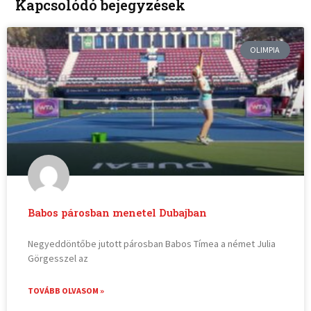
Kapcsolódó bejegyzések
OLIMPIA
Babos párosban menetel Dubajban
Negyeddöntőbe jutott párosban Babos Tímea a német Julia
Görgesszel az
TOVÁBB OLVASOM »