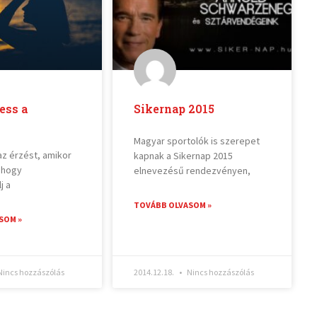
ess a
Sikernap 2015
Magyar sportolók is szerepet
az érzést, amikor
kapnak a Sikernap 2015
, hogy
elnevezésű rendezvényen,
j a
TOVÁBB OLVASOM »
SOM »
incs hozzászólás
2014.12.18.
Nincs hozzászólás