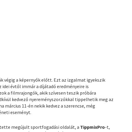
k végig a képernyők előtt. Ezt az izgalmat igyekszik
z idei évtől immár a díjátadó eredményeire is
zok a filmrajongók, akik szívesen teszik próbára
dkívül kedvező nyereményszorzókkal tippelhetik meg az
ha március 11-én nekik kedvez a szerencse, még
éneti eseményt.
tette megújult sportfogadási oldalát, a
TippmixPro
-t,