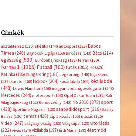
Címkék
Babos
asztalitenisz
(130)
atlétika
(144)
autosport
(123)
Tímea
(240)
Bécs
(214)
Bajnokok Ligája
(168)
Birkózás
(143)
egészség
(530)
Európabajnokság
(173)
ferrari
(139)
forma 1
(1165)
Futball
(760)
futás
(305)
Hosszú
Katinka
(186)
hungaroring
(181)
Jégkorong
(148)
kajakkenu
kézilabda
kickbox
(204)
(138)
karate
(168)
kosárlabda
(166)
(448)
Lewis Hamilton
(168)
magyar labdarúgóválogatott
(148)
Mercedes
(244)
motorsport
(153)
Opel Dakar Team
(132)
Rali
sport
rio 2016
(373)
Világbajnokság
(122)
Rendezvény
(142)
(438)
szabadidősport
(316)
Sportime Magazin
(128)
Szalay
tenisz
(416)
Balázs
(126)
táplálkozás
(155)
utazás
(126)
Video
(247)
vitorlázás
világbajnokság
(162)
Világkupa
(129)
életmód
(222)
vívás
(174)
vízilabda
(197)
Érdi Mária
(130)