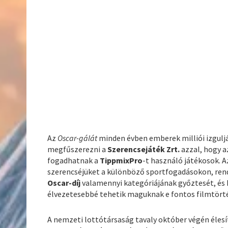
Az
Oscar-gálát
minden évben emberek milliói izguljá
megfűszerezni a
Szerencsejáték Zrt.
azzal, hogy a
fogadhatnak a
TippmixPro
-t használó játékosok. A
szerencséjüket a különböző sportfogadásokon, ren
Oscar-díj
valamennyi kategóriájának győztesét, és 
élvezetesebbé tehetik maguknak e fontos filmtört
A nemzeti lottótársaság tavaly október végén élesí