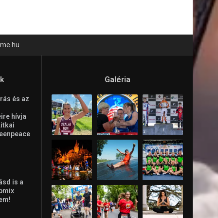
time.hu
ók
Galéria
rás és az
re hívja
Litkai
reenpeace
ásd is a
ppmix
lem!