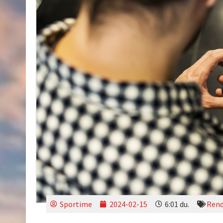
Sportime
2024-02-15
6:01 du.
Rend