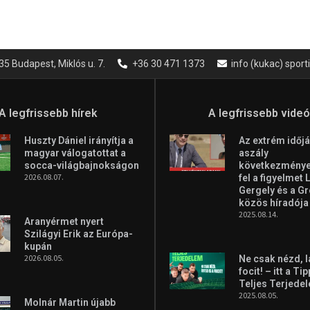
35 Budapest, Miklós u. 7.
+36 30 471 1373
info (kukac) spor
A legfrissebb hírek
A legfrissebb vide
Huszty Dániel irányítja a
Az extrém időjá
magyar válogatottat a
aszály
socca-világbajnokságon
következményei
2026.08.07.
fel a figyelmet 
Gergely és a G
közös híradója
2025.08.14.
Aranyérmet nyert
Szilágyi Erik az Európa-
kupán
2026.08.05.
Ne csak nézd, l
focit! – itt a Ti
Teljes Terjede
2025.08.05.
Molnár Martin újabb