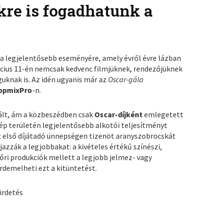
kre is fogadhatunk a
a legjelentősebb eseményére, amely évről évre lázban
cius 11-én nemcsak kedvenc filmjüknek, rendezőjüknek
uknak is. Az idén ugyanis már az
Oscar-gála
ppmixPro
-n.
ált, ám a közbeszédben csak
Oscar-díjként
emlegetett
ép területén legjelentősebb alkotói teljesítményt
első díjátadó ünnepségen tizenöt aranyszobrocskát
zzák a legjobbakat: a kivételes értékű színészi,
őri produkciók mellett a legjobb jelmez- vagy
iérdemelheti ezt a kitüntetést.
irdetés