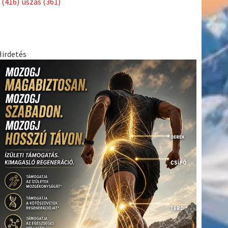
(416)
úszás
(361)
Hirdetés