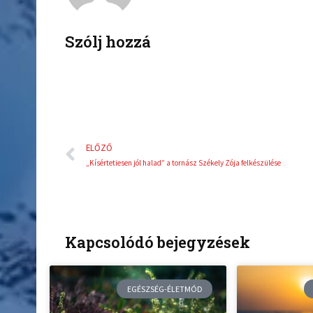
e
t
b
t
o
e
Szólj hozzá
o
r
k
Előző
ELŐZŐ
„Kísértetiesen jól halad” a tornász Székely Zója felkészülése
Kapcsolódó bejegyzések
EGÉSZSÉG-ÉLETMÓD