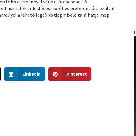
sen több eseménnyel várja a játékosokat. A
elhasználók érdeklődési körét és preferenciáit, ezáltal
, amellyel a lehető legtöbb tippmixelő találhatja meg
S
S
Linkedin
Pinterest
h
h
a
a
r
r
e
e
o
o
n
n
l
p
i
i
n
n