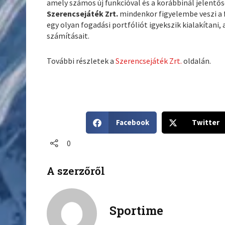
amely számos új funkcióval és a korábbinál jelentő
Szerencsejáték Zrt.
mindenkor figyelembe veszi a f
egy olyan fogadási portfóliót igyekszik kialakítani
számításait.
További részletek a
Szerencsejáték Zrt.
oldalán.
S
S
Facebook
Twitter
h
h
a
a
0
r
r
e
e
A szerzőről
o
o
n
n
f
t
a
w
Sportime
c
i