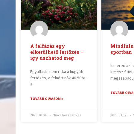
A felfázás egy
Mindfuln
elkerülhető fertőzés –
sportban
így úszhatod meg
Ismered azt 
Egyáltalán nem ritka a húgyúti
kimész futni
fertőzés, a felnőtt nők 40-50%-
megszabadul
a
TOVÁBB OLVA
TOVÁBB OLVASOM »
2023.10.04.
Nincs hozzászólás
2023.03.17.
N