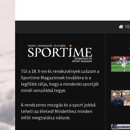
10
Túl a 18. X-en és rendezvények százain a
Sportime Magazinnak továbbra is a
legfőbb célja, hogy a mindenki sportját
minél vonzóbbá tegye.
A rendszeres mozgás és a sport jobbá
teheti az életed! Mindehhez minden
infót megtalálsz nálunk.