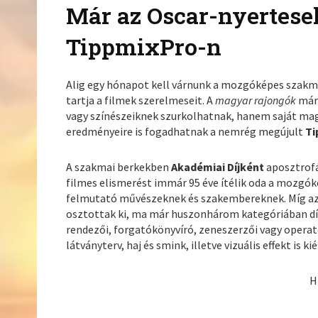
Már az Oscar-nyertese
TippmixPro-n
Alig egy hónapot kell várnunk a mozgóképes szakm
tartja a filmek szerelmeseit. A
magyar rajongók
már
vagy színészeiknek szurkolhatnak, hanem saját mag
eredményeire is fogadhatnak a nemrég megújult
Ti
A szakmai berkekben
Akadémiai Díjként
aposztrof
filmes elismerést immár 95 éve ítélik oda a mozgók
felmutató művészeknek és szakembereknek. Míg az 
osztottak ki, ma már huszonhárom kategóriában díja
rendezői, forgatókönyvíró, zeneszerzői vagy operat
látványterv, haj és smink, illetve vizuális effekt is k
H