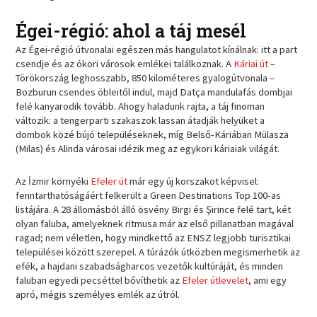
Égei-régió: ahol a táj mesél
Az Égei-régió útvonalai egészen más hangulatot kínálnak: itt a part
csendje és az ókori városok emlékei találkoznak. A
Káriai út
–
Törökország leghosszabb, 850 kilométeres gyalogútvonala –
Bozburun csendes öbleitől indul, majd Datça mandulafás dombjai
felé kanyarodik tovább. Ahogy haladunk rajta, a táj finoman
változik: a tengerparti szakaszok lassan átadják helyüket a
dombok közé bújó településeknek, míg Belső-Káriában Mülasza
(Milas) és Alinda városai idézik meg az egykori káriaiak világát.
Az İzmir környéki
Efeler út
már egy új korszakot képvisel:
fenntarthatóságáért felkerült a Green Destinations Top 100-as
listájára. A 28 állomásból álló ösvény Birgi és Şirince felé tart, két
olyan faluba, amelyeknek ritmusa már az első pillanatban magával
ragad; nem véletlen, hogy mindkettő az ENSZ legjobb turisztikai
települései között szerepel. A túrázók útközben megismerhetik az
efék, a hajdani szabadságharcos vezetők kultúráját, és minden
faluban egyedi pecséttel bővíthetik az
Efeler útlevelet
, ami egy
apró, mégis személyes emlék az útról.