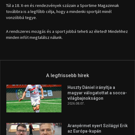
Túl a 18. X-en és rendezvények százain a Sportime Magazinnak
továbbra is a legfőbb célja, hogy a mindenki sportját minél
vonzóbbá tegye.
A rendszeres mozgás és a sport jobbá teheti az életed! Mindehhez
minden infót megtalálsz nálunk.
A legfrissebb hírek
Huszty Dániel irányítja a
magyar válogatottat a socca-
világbajnokságon
2026.08.07.
Aranyérmet nyert Szilágyi Erik
az Európa-kupán