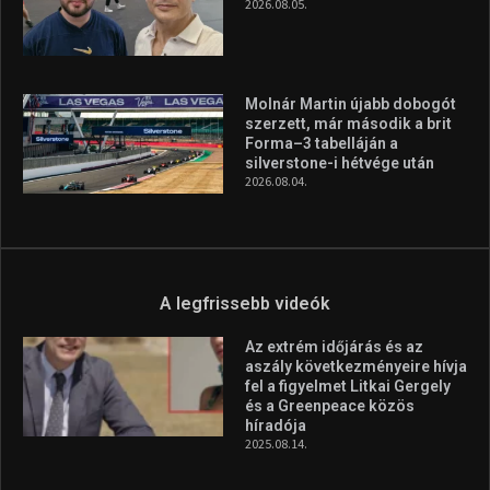
2026.08.05.
Molnár Martin újabb dobogót
szerzett, már második a brit
Forma–3 tabelláján a
silverstone-i hétvége után
2026.08.04.
A legfrissebb videók
Az extrém időjárás és az
aszály következményeire hívja
fel a figyelmet Litkai Gergely
és a Greenpeace közös
híradója
2025.08.14.