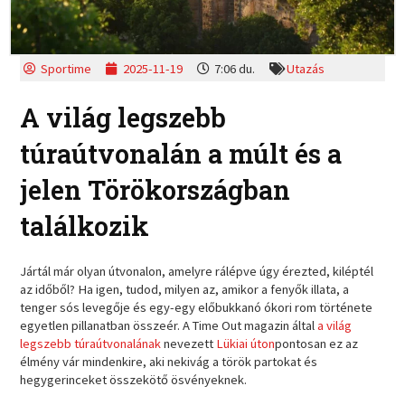
Sportime
2025-11-19
7:06 du.
Utazás
A világ legszebb
túraútvonalán a múlt és a
jelen Törökországban
találkozik
Jártál már olyan útvonalon, amelyre rálépve úgy érezted, kiléptél
az időből? Ha igen, tudod, milyen az, amikor a fenyők illata, a
tenger sós levegője és egy-egy előbukkanó ókori rom története
egyetlen pillanatban összeér. A Time Out magazin által
a világ
legszebb túraútvonalának
nevezett
Lükiai úton
pontosan ez az
élmény vár mindenkire, aki nekivág a török partokat és
hegygerinceket összekötő ösvényeknek.