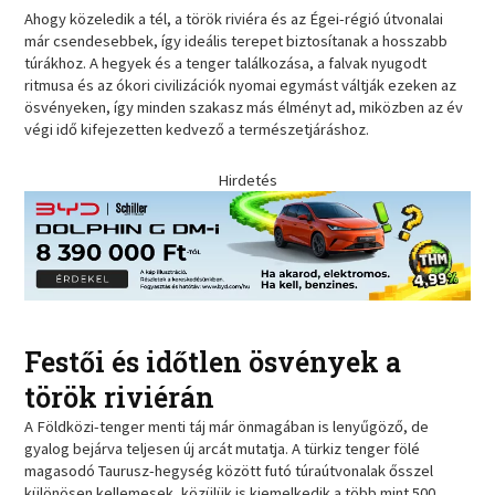
Ahogy közeledik a tél, a török riviéra és az Égei-régió útvonalai
már csendesebbek, így ideális terepet biztosítanak a hosszabb
túrákhoz. A hegyek és a tenger találkozása, a falvak nyugodt
ritmusa és az ókori civilizációk nyomai egymást váltják ezeken az
ösvényeken, így minden szakasz más élményt ad, miközben az év
végi idő kifejezetten kedvező a természetjáráshoz.
Hirdetés
Festői és időtlen ösvények a
török riviérán
A Földközi-tenger menti táj már önmagában is lenyűgöző, de
gyalog bejárva teljesen új arcát mutatja. A türkiz tenger fölé
magasodó Taurusz-hegység között futó túraútvonalak ősszel
különösen kellemesek, közülük is kiemelkedik a több mint 500