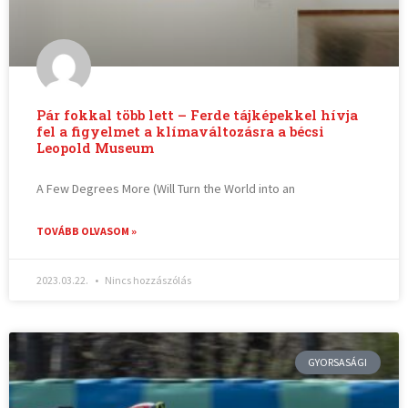
Pár fokkal több lett – Ferde tájképekkel hívja
fel a figyelmet a klímaváltozásra a bécsi
Leopold Museum
A Few Degrees More (Will Turn the World into an
TOVÁBB OLVASOM »
2023.03.22.
Nincs hozzászólás
GYORSASÁGI