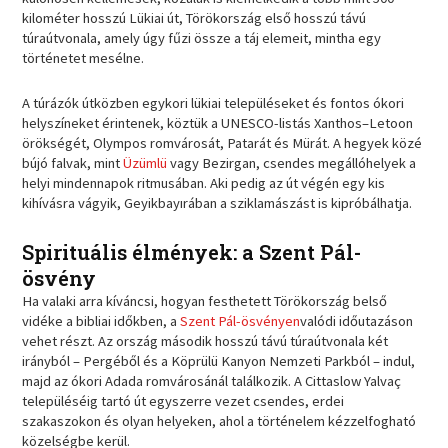
kilométer hosszú Lükiai út, Törökország első hosszú távú
túraútvonala, amely úgy fűzi össze a táj elemeit, mintha egy
történetet mesélne.
A túrázók útközben egykori lükiai településeket és fontos ókori
helyszíneket érintenek, köztük a UNESCO-listás Xanthos–Letoon
örökségét, Olympos romvárosát, Patarát és Mürát. A hegyek közé
bújó falvak, mint
Üzümlü
vagy Bezirgan, csendes megállóhelyek a
helyi mindennapok ritmusában. Aki pedig az út végén egy kis
kihívásra vágyik, Geyikbayırában a sziklamászást is kipróbálhatja.
Spirituális élmények: a Szent Pál-
ösvény
Ha valaki arra kíváncsi, hogyan festhetett Törökország belső
vidéke a bibliai időkben, a
Szent Pál-ösvényen
valódi időutazáson
vehet részt. Az ország második hosszú távú túraútvonala két
irányból – Pergéből és a Köprülü Kanyon Nemzeti Parkból – indul,
majd az ókori Adada romvárosánál találkozik. A Cittaslow Yalvaç
településéig tartó út egyszerre vezet csendes, erdei
szakaszokon és olyan helyeken, ahol a történelem kézzelfogható
közelségbe kerül.