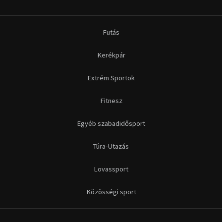
Futás
Kerékpár
Extrém Sportok
Fitnesz
Egyéb szabadidősport
Túra-Utazás
Lovassport
Közösségi sport