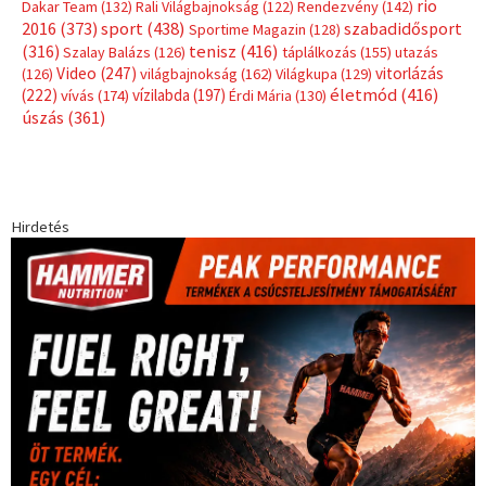
rio
Dakar Team
(132)
Rali Világbajnokság
(122)
Rendezvény
(142)
sport
(438)
2016
(373)
szabadidősport
Sportime Magazin
(128)
(316)
tenisz
(416)
Szalay Balázs
(126)
táplálkozás
(155)
utazás
Video
(247)
vitorlázás
(126)
világbajnokság
(162)
Világkupa
(129)
életmód
(416)
(222)
vívás
(174)
vízilabda
(197)
Érdi Mária
(130)
úszás
(361)
Hirdetés