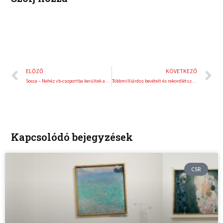
Előző
K
ELŐZŐ
KÖVETKEZŐ
Socca – Nehéz vb-csoportba kerültek a magyarok
Többmilliárdos bevételt és rekordlétszámú futóturistát hoztak Budapestre a 2025-ös futóversenyek
Kapcsolódó bejegyzések
CSR