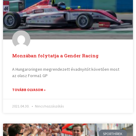
Monzában folytatja a Gender Racing
A Hungaroringen megrendezett évadnyitót követően most
az olasz Forma1 GP
TOVÁBB OLVASOM »
2021.04.30.
Nincs hozzászólás
SPORTHÍREK