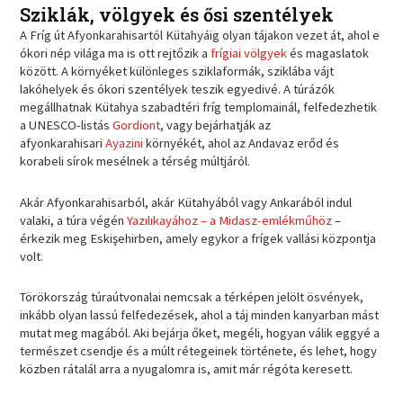
Sziklák, völgyek és ősi szentélyek
A Fríg út Afyonkarahisartól Kütahyáig olyan tájakon vezet át, ahol e
ókori nép világa ma is ott rejtőzik a
frígiai völgyek
és magaslatok
között. A környéket különleges sziklaformák, sziklába vájt
lakóhelyek és ókori szentélyek teszik egyedivé. A túrázók
megállhatnak Kütahya szabadtéri fríg templomainál, felfedezhetik
a UNESCO-listás
Gordiont
, vagy bejárhatják az
afyonkarahisari
Ayazini
környékét, ahol az Andavaz erőd és
korabeli sírok mesélnek a térség múltjáról.
Akár Afyonkarahisarból, akár Kütahyából vagy Ankarából indul
valaki, a túra végén
Yazılıkayához – a Midasz-emlékműhöz
–
érkezik meg Eskişehirben, amely egykor a frígek vallási központja
volt.
Törökország túraútvonalai nemcsak a térképen jelölt ösvények,
inkább olyan lassú felfedezések, ahol a táj minden kanyarban mást
mutat meg magából. Aki bejárja őket, megéli, hogyan válik eggyé a
természet csendje és a múlt rétegeinek története, és lehet, hogy
közben rátalál arra a nyugalomra is, amit már régóta keresett.