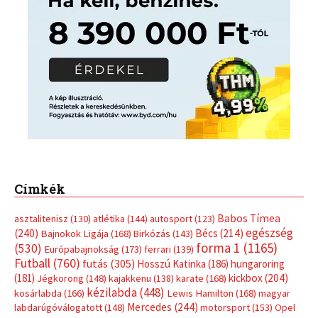
Címkék
Babos Tímea
asztalitenisz
(130)
atlétika
(144)
autosport
(123)
egészség
(240)
Bécs
(214)
Bajnokok Ligája
(168)
Birkózás
(143)
forma 1
(1165)
(530)
Európabajnokság
(173)
ferrari
(139)
Futball
(760)
futás
(305)
Hosszú Katinka
(186)
hungaroring
(181)
kickbox
(204)
Jégkorong
(148)
kajakkenu
(138)
karate
(168)
kézilabda
(448)
kosárlabda
(166)
Lewis Hamilton
(168)
magyar
Mercedes
(244)
labdarúgóválogatott
(148)
motorsport
(153)
Opel