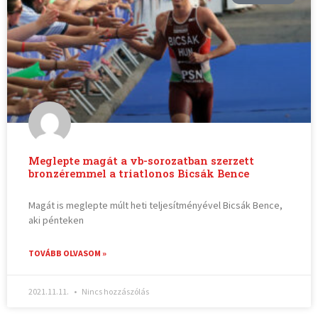
Meglepte magát a vb-sorozatban szerzett
bronzéremmel a triatlonos Bicsák Bence
Magát is meglepte múlt heti teljesítményével Bicsák Bence,
aki pénteken
TOVÁBB OLVASOM »
2021.11.11.
Nincs hozzászólás