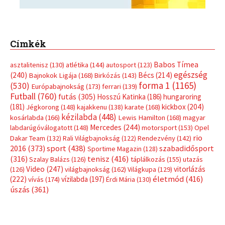
Címkék
Babos Tímea
asztalitenisz
(130)
atlétika
(144)
autosport
(123)
egészség
(240)
Bécs
(214)
Bajnokok Ligája
(168)
Birkózás
(143)
forma 1
(1165)
(530)
Európabajnokság
(173)
ferrari
(139)
Futball
(760)
futás
(305)
Hosszú Katinka
(186)
hungaroring
(181)
kickbox
(204)
Jégkorong
(148)
kajakkenu
(138)
karate
(168)
kézilabda
(448)
kosárlabda
(166)
Lewis Hamilton
(168)
magyar
Mercedes
(244)
labdarúgóválogatott
(148)
motorsport
(153)
Opel
rio
Dakar Team
(132)
Rali Világbajnokság
(122)
Rendezvény
(142)
sport
(438)
2016
(373)
szabadidősport
Sportime Magazin
(128)
(316)
tenisz
(416)
Szalay Balázs
(126)
táplálkozás
(155)
utazás
Video
(247)
vitorlázás
(126)
világbajnokság
(162)
Világkupa
(129)
életmód
(416)
(222)
vívás
(174)
vízilabda
(197)
Érdi Mária
(130)
úszás
(361)