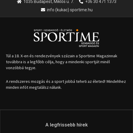
1035 Budapest, Miklós u. 7.
+36 30 471 1373
info (kukac) sportime.hu
Túl a 18. X-en és rendezvények százain a Sportime Magazinnak
továbbra is a legfőbb célja, hogy a mindenki sportját minél
vonzóbbá tegye.
A rendszeres mozgás és a sport jobbá teheti az életed! Mindehhez
minden infót megtalálsz nálunk.
A legfrissebb hírek