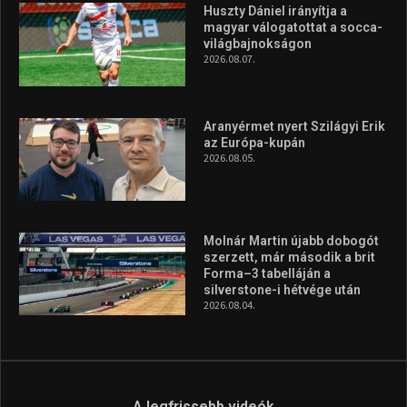
Huszty Dániel irányítja a
magyar válogatottat a socca-
világbajnokságon
2026.08.07.
Aranyérmet nyert Szilágyi Erik
az Európa-kupán
2026.08.05.
Molnár Martin újabb dobogót
szerzett, már második a brit
Forma–3 tabelláján a
silverstone-i hétvége után
2026.08.04.
A legfrissebb videók