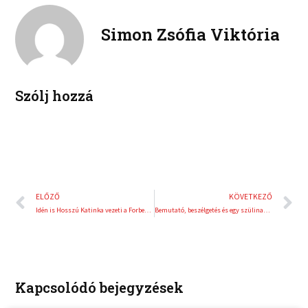
o
e
k
t
o
r
e
e
Simon Zsófia Viktória
k
d
r
i
e
n
s
t
Szólj hozzá
Előző
K
ELŐZŐ
KÖVETKEZŐ
Idén is Hosszú Katinka vezeti a Forbes listáját
Bemutató, beszélgetés és egy szülinapi köszöntés
Kapcsolódó bejegyzések