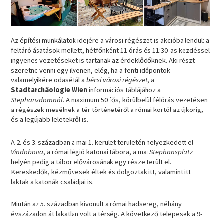
Az építési munkálatok idejére a városi régészet is akcióba lendül: a
feltáró ásatások mellett, hétfőnként 11 órás és 11:30-as kezdéssel
ingyenes vezetéseket is tartanak az érdeklődőknek. Aki részt
szeretne venni egy ilyenen, elég, ha a fenti időpontok
valamelyikére odasétál a
bécsi városi régészet
, a
Stadtarchäologie Wien
információs táblájához a
Stephansdomnál
. A maximum 50 fős, körülbelül félórás vezetésen
a régészek mesélnek a tér történetéről a római kortól az újkorig,
és a legújabb leletekről is.
A 2. és 3. században a mai 1. kerület területén helyezkedett el
Vindobona
, a római légió katonai tábora, a mai
Stephansplatz
helyén pedig a tábor elővárosának egy része terült el.
Kereskedők, kézművesek éltek és dolgoztak itt, valamint itt
laktak a katonák családjai is.
Miután az 5. században kivonult a római hadsereg, néhány
évszázadon át lakatlan volt a térség. A következő telepesek a 9-