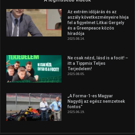
Az extrém időjárás és az
aszály következményeire hívja
fel a figyelmet Litkai Gergely
és a Greenpeace közös
híradója
2025.08.14.
Ne csak nézd, lásd is a focit! –
itt a Tippmix Teljes
Terjedelem!
2025.08.05.
„A Forma-1-es Magyar
Nagydíj az egész nemzetnek
fontos”
2025.06.19.