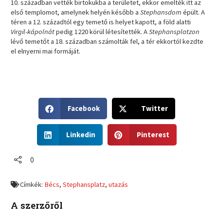
10. században vették birtokukba a területet, ekkor emelték itt az
első templomot, amelynek helyén később a
Stephansdom
épült. A
téren a 12. századtól egy temető is helyet kapott, a föld alatti
Virgil-kápolnát
pedig 1220 körül létesítették. A
Stephansplatzon
lévő temetőt a 18. században számolták fel, a tér ekkortól kezdte
el elnyerni mai formáját.
S
S
Facebook
Twitter
h
h
a
a
S
S
r
r
Linkedin
Pinterest
h
h
e
e
a
a
o
o
r
r
0
n
n
e
e
f
t
o
o
a
w
Címkék:
Bécs
,
Stephansplatz
,
utazás
n
n
c
i
l
p
e
t
A szerzőről
i
i
b
t
n
n