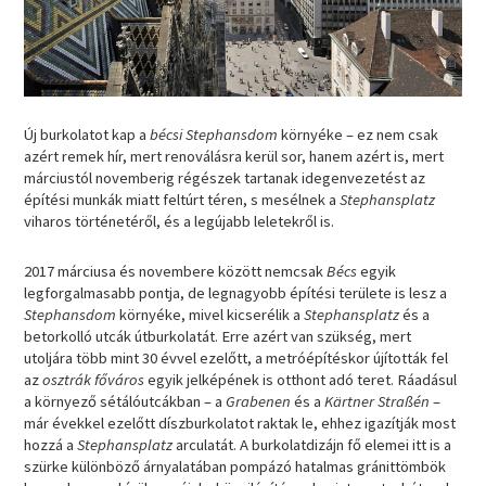
Új burkolatot kap a
bécsi Stephansdom
környéke – ez nem csak
azért remek hír, mert renoválásra kerül sor, hanem azért is, mert
márciustól novemberig régészek tartanak idegenvezetést az
építési munkák miatt feltúrt téren, s mesélnek a
Stephansplatz
viharos történetéről, és a legújabb leletekről is.
2017 márciusa és novembere között nemcsak
Bécs
egyik
legforgalmasabb pontja, de legnagyobb építési területe is lesz a
Stephansdom
környéke, mivel kicserélik a
Stephansplatz
és a
betorkolló utcák útburkolatát. Erre azért van szükség, mert
utoljára több mint 30 évvel ezelőtt, a metróépítéskor újították fel
az
osztrák főváros
egyik jelképének is otthont adó teret. Ráadásul
a környező sétálóutcákban – a
Grabenen
és a
Kärtner Straßén
–
már évekkel ezelőtt díszburkolatot raktak le, ehhez igazítják most
hozzá a
Stephansplatz
arculatát. A burkolatdizájn fő elemei itt is a
szürke különböző árnyalatában pompázó hatalmas gránittömbök