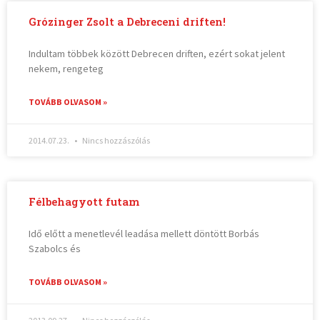
Grózinger Zsolt a Debreceni driften!
Indultam többek között Debrecen driften, ezért sokat jelent
nekem, rengeteg
TOVÁBB OLVASOM »
2014.07.23.
Nincs hozzászólás
Félbehagyott futam
Idő előtt a menetlevél leadása mellett döntött Borbás
Szabolcs és
TOVÁBB OLVASOM »