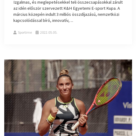
Izgalmas, és meglepetésekkel teli összecsapásokkal zárult
az idén először szervezett K&H Egyetemi E-sport Kupa. A
március közepén indult 3 milliós összdíjazású, nemzetközi
kapcsolódással bíró, innovatív, ...
Sportime
2022.05.05.