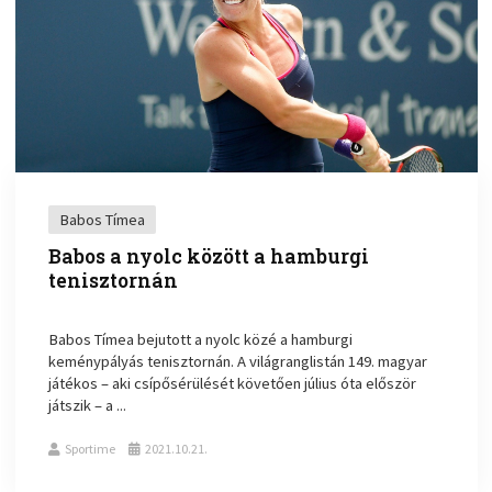
Babos Tímea
Babos a nyolc között a hamburgi
tenisztornán
Babos Tímea bejutott a nyolc közé a hamburgi
keménypályás tenisztornán. A világranglistán 149. magyar
játékos – aki csípősérülését követően július óta először
játszik – a ...
Sportime
2021.10.21.