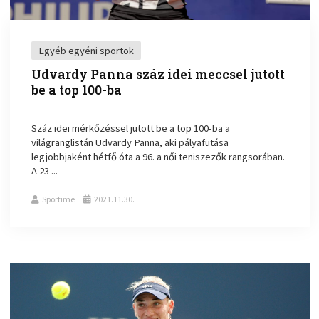
Egyéb egyéni sportok
Udvardy Panna száz idei meccsel jutott
be a top 100-ba
Száz idei mérkőzéssel jutott be a top 100-ba a
világranglistán Udvardy Panna, aki pályafutása
legjobbjaként hétfő óta a 96. a női teniszezők rangsorában.
A 23 ...
Sportime
2021.11.30.