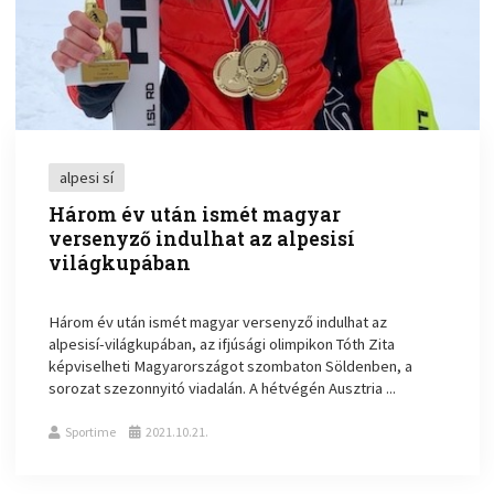
alpesi sí
Három év után ismét magyar
versenyző indulhat az alpesisí
világkupában
Három év után ismét magyar versenyző indulhat az
alpesisí-világkupában, az ifjúsági olimpikon Tóth Zita
képviselheti Magyarországot szombaton Söldenben, a
sorozat szezonnyitó viadalán. A hétvégén Ausztria ...
Sportime
2021.10.21.