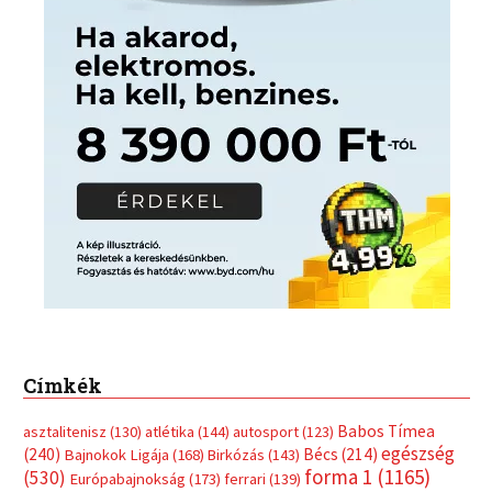
Címkék
Babos Tímea
asztalitenisz
(130)
atlétika
(144)
autosport
(123)
egészség
(240)
Bécs
(214)
Bajnokok Ligája
(168)
Birkózás
(143)
forma 1
(1165)
(530)
Európabajnokság
(173)
ferrari
(139)