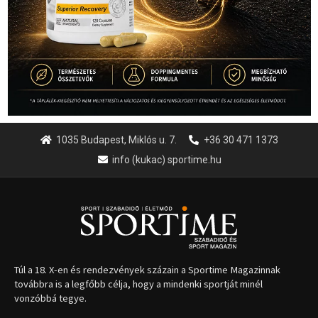
1035 Budapest, Miklós u. 7.
+36 30 471 1373
info (kukac) sportime.hu
Túl a 18. X-en és rendezvények százain a Sportime Magazinnak
továbbra is a legfőbb célja, hogy a mindenki sportját minél
vonzóbbá tegye.