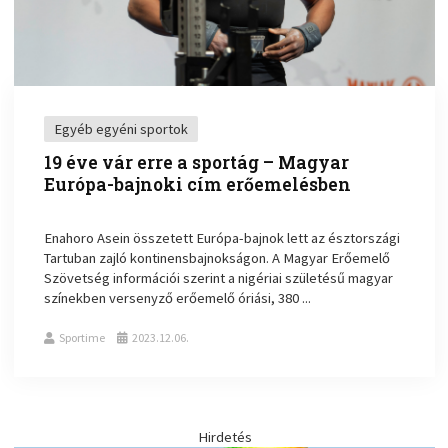
Egyéb egyéni sportok
19 éve vár erre a sportág – Magyar
Európa-bajnoki cím erőemelésben
Enahoro Asein összetett Európa-bajnok lett az észtországi
Tartuban zajló kontinensbajnokságon. A Magyar Erőemelő
Szövetség információi szerint a nigériai születésű magyar
színekben versenyző erőemelő óriási, 380 ...
Sportime
2023.12.06.
Hirdetés