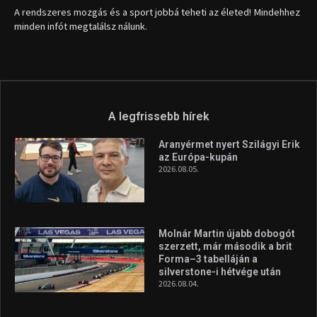
A rendszeres mozgás és a sport jobbá teheti az életed! Mindehhez
minden infót megtalálsz nálunk.
A legfrissebb hírek
Aranyérmet nyert Szilágyi Erik
az Európa-kupán
2026.08.05.
Molnár Martin újabb dobogót
szerzett, már második a brit
Forma–3 tabelláján a
silverstone-i hétvége után
2026.08.04.