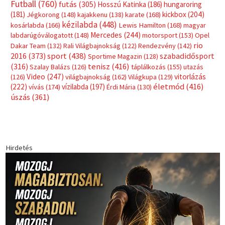
Futball
(760)
futás
(305)
Hosszú Katinka
(186)
hungaroring
(181)
kickbox
(204)
Jégkorong
(148)
kajakkenu
(138)
karate
(168)
kézilabda
(448)
kosárlabda
(166)
Lewis Hamilton
(168)
magyar
Mercedes
(244)
labdarúgóválogatott
(148)
motorsport
(153)
Opel
rio
Dakar Team
(132)
Rali Világbajnokság
(122)
Rendezvény
(142)
sport
(438)
2016
(373)
szabadidősport
Sportime Magazin
(128)
(316)
tenisz
(416)
Szalay Balázs
(126)
táplálkozás
(155)
utazás
Video
(247)
vitorlázás
(126)
világbajnokság
(162)
Világkupa
(129)
életmód
(416)
(222)
vívás
(174)
vízilabda
(197)
Érdi Mária
(130)
úszás
(361)
Hirdetés