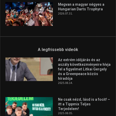
Megvan a magyar négyes a
Hungarian Darts Trophyra
2026.07.31.
A legfrissebb videók
Az extrém időjárás és az
aszály következményeire hívja
fel a figyelmet Litkai Gergely
és a Greenpeace közös
híradója
2025.08.14.
Ne csak nézd, lásd is a focit! –
itt a Tippmix Teljes
Terjedelem!
2025.08.05.