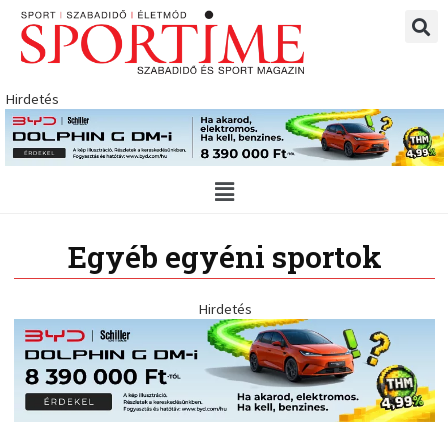
Skip
to
content
Hirdetés
Main
Menu
Egyéb egyéni sportok
Hirdetés