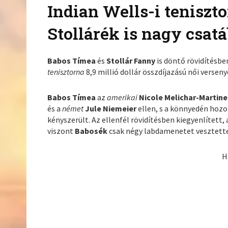
Indian Wells-i teniszt
Stollárék is nagy csat
Babos Tímea
és
Stollár Fanny
is döntő rövidítésb
tenisztorna
8,9 millió dollár összdíjazású női versen
Babos Tímea
az
amerikai
Nicole Melichar-Martine
és a
német
Jule Niemeier
ellen, s a könnyedén hoz
kényszerült. Az ellenfél rövidítésben kiegyenlített
viszont
Babosék
csak négy labdamenetet vesztett
H