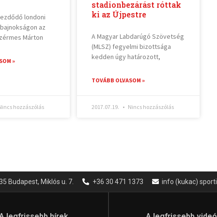
stadionbezárást róttak
ki az Újpestre
kezdődő londoni
ágbajnokságon az
A Magyar Labdarúgó Szövetség
nzérmes Márton
(MLSZ) fegyelmi bizottsága
kedden úgy határozott,
SOM »
TOVÁBB OLVASOM »
incs hozzászólás
2017.07.19.
Nincs hozzászólás
35 Budapest, Miklós u. 7.
+36 30 471 1373
info (kukac) spor
A legfrissebb hírek
A legfrissebb vide