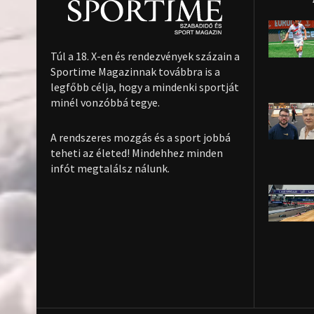
Túl a 18. X-en és rendezvények százain a
Sportime Magazinnak továbbra is a
legfőbb célja, hogy a mindenki sportját
minél vonzóbbá tegye.
A rendszeres mozgás és a sport jobbá
teheti az életed! Mindehhez minden
infót megtalálsz nálunk.