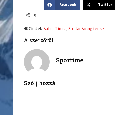
S
S
Facebook
Twitter
h
h
a
a
0
r
r
e
e
Címkék:
Babos Tímea
,
Stollár Fanny
,
tenisz
o
o
n
n
A szerzőről
f
t
a
w
c
i
Sportime
e
t
b
t
o
e
o
r
k
Szólj hozzá