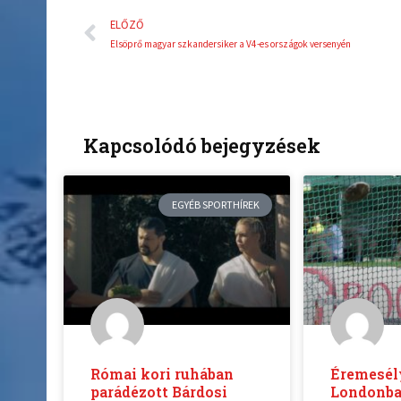
Előző
ELŐZŐ
Elsöprő magyar szkandersiker a V4-es országok versenyén
Kapcsolódó bejegyzések
EGYÉB SPORTHÍREK
Római kori ruhában
Éremesél
parádézott Bárdosi
Londonb