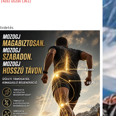
(416)
úszás
(361)
Hirdetés