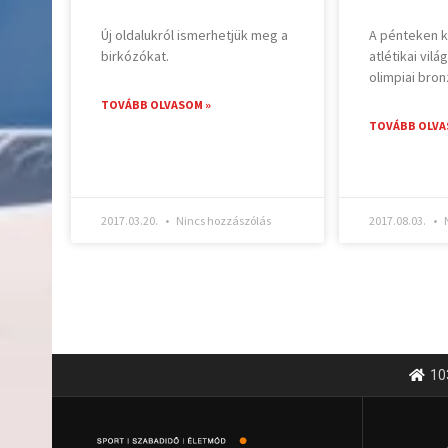
Új oldalukról ismerhetjük meg a
A pénteken 
birkózókat.
atlétikai vil
olimpiai bro
TOVÁBB OLVASOM »
TOVÁBB OLVA
2017.03.20.
Nincs hozzászólás
2017.08.03.
N
10