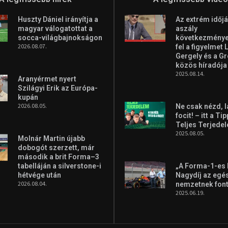
Huszty Dániel irányítja a
Az extrém időjá
magyar válogatottat a
aszály
socca-világbajnokságon
következményei
2026.08.07.
fel a figyelmet 
Gergely és a G
közös híradója
2025.08.14.
Aranyérmet nyert
Szilágyi Erik az Európa-
kupán
2026.08.05.
Ne csak nézd, l
focit! – itt a Ti
Teljes Terjede
2025.08.05.
Molnár Martin újabb
dobogót szerzett, már
második a brit Forma–3
tabelláján a silverstone-i
„A Forma-1-es
hétvége után
Nagydíj az egé
2026.08.04.
nemzetnek fon
2025.06.19.