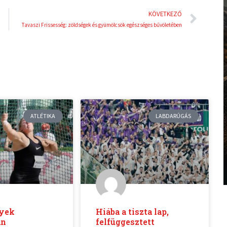
Köve
KÖVETKEZŐ
Tavaszi Frissesség: zöldségek és gyümölcsök egészséges bűvöletében
ATLÉTIKA
LABDARÚGÁS
yek
Hiába a tiszta lap,
an
felfüggesztett