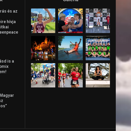
rás és az
re hívja
Litkai
reenpeace
ásd is a
ppmix
lem!
 Magyar
sz
tos”