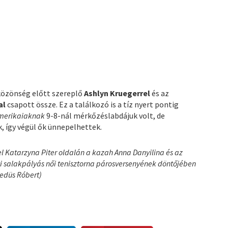
közönség előtt szereplő
Ashlyn Kruegerrel
és az
al
csapott össze. Ez a találkozó is a tíz nyert pontig
merikaiaknak
9-8-nál mérkőzéslabdájuk volt, de
 így végül ők ünnepelhettek.
yel Katarzyna Piter oldalán a kazah Anna Danyilina és az
i salakpályás női tenisztorna párosversenyének döntőjében
edüs Róbert)