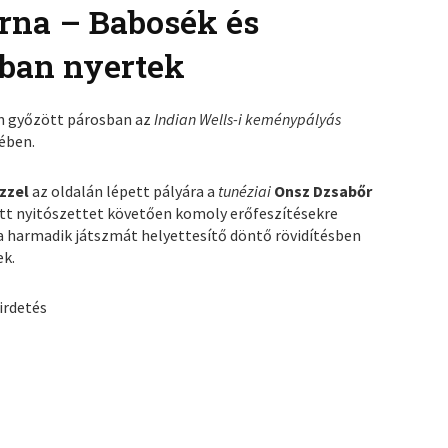
orna – Babosék és
ában nyertek
en győzött párosban az
Indian Wells-i keménypályás
yében.
zzel
az oldalán lépett pályára a
tunéziai
Onsz Dzsabőr
ott nyitószettet követően komoly erőfeszítésekre
, a harmadik játszmát helyettesítő döntő rövidítésben
ek.
irdetés