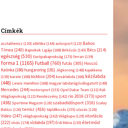
Címkék
Babos
asztalitenisz
(130)
atlétika
(144)
autosport
(123)
Tímea
(240)
Bécs
(214)
Bajnokok Ligája
(168)
Birkózás
(143)
egészség
(530)
Európabajnokság
(173)
ferrari
(139)
forma 1
(1165)
Futball
(760)
futás
(305)
Hosszú
Katinka
(186)
hungaroring
(181)
Jégkorong
(148)
kajakkenu
kézilabda
kickbox
(204)
(138)
karate
(168)
kosárlabda
(166)
(448)
Lewis Hamilton
(168)
magyar labdarúgóválogatott
(148)
Mercedes
(244)
motorsport
(153)
Opel Dakar Team
(132)
Rali
sport
rio 2016
(373)
Világbajnokság
(122)
Rendezvény
(142)
(438)
szabadidősport
(316)
Sportime Magazin
(128)
Szalay
tenisz
(416)
Balázs
(126)
táplálkozás
(155)
utazás
(126)
Video
(247)
vitorlázás
világbajnokság
(162)
Világkupa
(129)
életmód
(222)
vívás
(174)
vízilabda
(197)
Érdi Mária
(130)