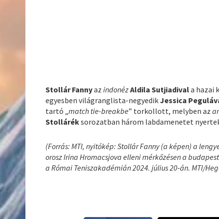
Stollár Fanny
az
indonéz
Aldila Sutjiadival
a hazai 
egyesben világranglista-negyedik
Jessica Peguláv
tartó „
match tie-breakbe
” torkollott, melyben az
a
Stollárék
sorozatban három labdamenetet nyertek,
(Forrás: MTI, nyitókép: Stollár Fanny (a képen) a leng
orosz Irina Hromacsjova elleni mérkőzésen a budapest
a Római Teniszakadémián 2024. július 20-án. MTI/Heg