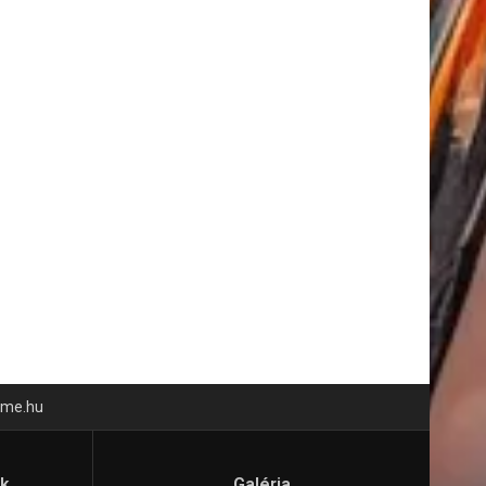
time.hu
ók
Galéria