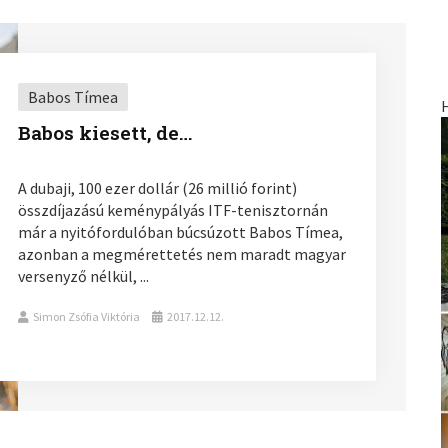
Babos Tímea
Babos kiesett, de…
A dubaji, 100 ezer dollár (26 millió forint)
összdíjazású keménypályás ITF-tenisztornán
már a nyitófordulóban búcsúzott Babos Tímea,
azonban a megmérettetés nem maradt magyar
versenyző nélkül, ...
Simon Zsófia Viktória
2017.12.12.