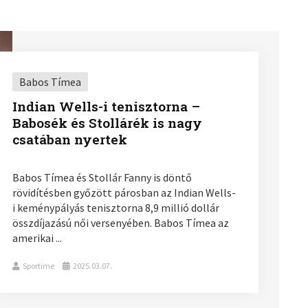
Babos Tímea
Indian Wells-i tenisztorna –
Babosék és Stollárék is nagy
csatában nyertek
Babos Tímea és Stollár Fanny is döntő
rövidítésben győzött párosban az Indian Wells-
i keménypályás tenisztorna 8,9 millió dollár
összdíjazású női versenyében. Babos Tímea az
amerikai ...
Sportime
2025.03.07.