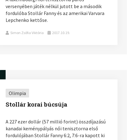
versenyében játék nélkül jutott be a második
fordulóba Stollár Fanny és az amerikai Varvara
Lepchenko kettőse.
Simon Zsófia Viktória
2017.10.19.
Olimpia
Stollár korai búcsúja
A 227 ezer dollár (57 millió forint) összdíjazású
kanadai keménypályás női tenisztorna első
fordulójában Stollár Fanny 6:2, 7:6-ra kapott ki