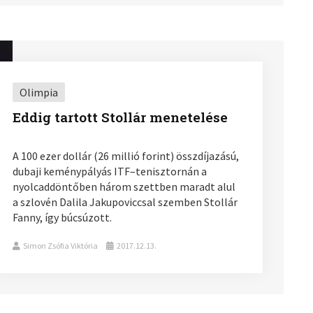
Olimpia
Eddig tartott Stollár menetelése
A 100 ezer dollár (26 millió forint) összdíjazású,
dubaji keménypályás ITF–tenisztornán a
nyolcaddöntőben három szettben maradt alul
a szlovén Dalila Jakupoviccsal szemben Stollár
Fanny, így búcsúzott.
Simon Zsófia Viktória
2017.12.13.