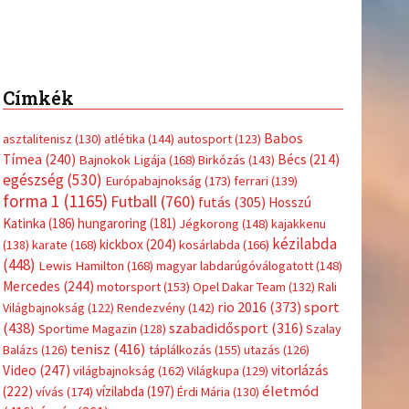
Címkék
Babos
asztalitenisz
(130)
atlétika
(144)
autosport
(123)
Tímea
(240)
Bécs
(214)
Bajnokok Ligája
(168)
Birkózás
(143)
egészség
(530)
Európabajnokság
(173)
ferrari
(139)
forma 1
(1165)
Futball
(760)
futás
(305)
Hosszú
Katinka
(186)
hungaroring
(181)
Jégkorong
(148)
kajakkenu
kézilabda
kickbox
(204)
(138)
karate
(168)
kosárlabda
(166)
(448)
Lewis Hamilton
(168)
magyar labdarúgóválogatott
(148)
Mercedes
(244)
motorsport
(153)
Opel Dakar Team
(132)
Rali
sport
rio 2016
(373)
Világbajnokság
(122)
Rendezvény
(142)
(438)
szabadidősport
(316)
Sportime Magazin
(128)
Szalay
tenisz
(416)
Balázs
(126)
táplálkozás
(155)
utazás
(126)
Video
(247)
vitorlázás
világbajnokság
(162)
Világkupa
(129)
életmód
(222)
vívás
(174)
vízilabda
(197)
Érdi Mária
(130)