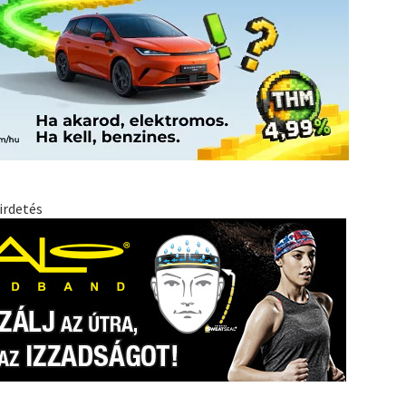
irdetés