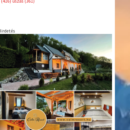
(416)
úszás
(361)
Hirdetés