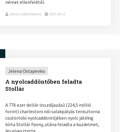
német ellenfelétől.
Simon Zsófia Viktória
2017.09.13.
Jelena Ostapenko
A nyolcaddöntőben feladta
Stollár
A 776 ezer dollár összdíjazású (224,5 millió
forint) charlestoni női salakpályás tenisztorna
csütörtöki nyolcaddöntőjében nyolc játékig
bírta Stollár Fanny, utána feladta a küzdelmet,
így elvesztette ...