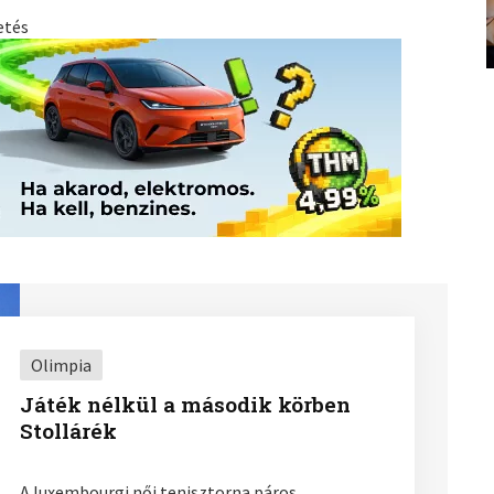
etés
Olimpia
Játék nélkül a második körben
Stollárék
A luxembourgi női tenisztorna páros