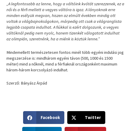
„A legfontosabb az lenne, hogy a váltóink kvótát szerezzenek, ez a
női és a férfi mellett a vegyes váltóra is igaz. A lányoknak erre
minden esélyük megvan, hiszen az elmúlt években mindig ott
voltak a világbajnokságokon, márpedig ott csak a világranglista
legjobb csapata indulhat. A fiúkkal is ezért dolgozunk, a vegyes
váltóknál pedig nem nyolc, hanem tizenkét válogatott indulhat
az olimpián, szeretnénk, ha a miénk is köztük lenne.”
Mindemellett természetesen fontos minél több egyéni indulási jog
megszerzése is: mindhárom egyéni távon (500, 1000 és 1500
méter) mind a nőknél, mind a férfiaknál országonként maximum
három-három korcsolyázó indulhat.
Szerző: Bányász Árpád
S
S
Facebook
Twitter
h
h
a
a
S
S