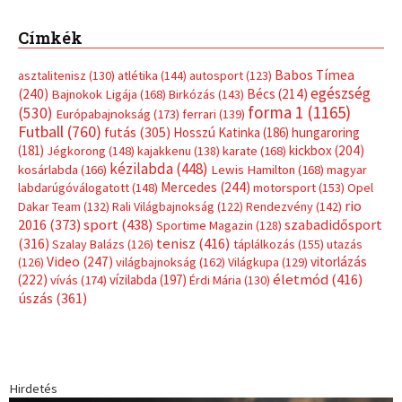
Címkék
Babos Tímea
asztalitenisz
(130)
atlétika
(144)
autosport
(123)
egészség
(240)
Bécs
(214)
Bajnokok Ligája
(168)
Birkózás
(143)
forma 1
(1165)
(530)
Európabajnokság
(173)
ferrari
(139)
Futball
(760)
futás
(305)
Hosszú Katinka
(186)
hungaroring
(181)
kickbox
(204)
Jégkorong
(148)
kajakkenu
(138)
karate
(168)
kézilabda
(448)
kosárlabda
(166)
Lewis Hamilton
(168)
magyar
Mercedes
(244)
labdarúgóválogatott
(148)
motorsport
(153)
Opel
rio
Dakar Team
(132)
Rali Világbajnokság
(122)
Rendezvény
(142)
sport
(438)
2016
(373)
szabadidősport
Sportime Magazin
(128)
(316)
tenisz
(416)
Szalay Balázs
(126)
táplálkozás
(155)
utazás
Video
(247)
vitorlázás
(126)
világbajnokság
(162)
Világkupa
(129)
életmód
(416)
(222)
vívás
(174)
vízilabda
(197)
Érdi Mária
(130)
úszás
(361)
Hirdetés