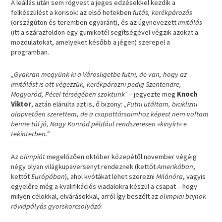
A leállás után sem rögvest a jeges edzésekkel kezdik a
felkészülést a korisok: az első hetekben
futás, kerékpározás
(országúton és teremben egyaránt), és az úgynevezett
imitálás
(itt a szárazföldön egy gumikötél segítségével végzik azokat a
mozdulatokat, amelyeket később a jégen) szerepel a
programban.
„Gyakran megyünk ki a Városligetbe futni, de van, hogy az
imitálást is ott végezzük, kerékpározni pedig Szentendre,
Mogyoród, Pécel térségében szoktunk”
– jegyezte meg
Knoch
Viktor
, aztán elárulta azt is, ő bizony:
„Futni utáltam, biciklizni
alapvetően szerettem, de a csapattársaimhoz képest nem voltam
benne túl jó, Nagy Konrád például rendszeresen »kinyírt« e
tekintetben.”
Az
olimpiát
megelőzően október közepétől november végéig
négy olyan világkupaversenyt rendeznek (kettőt
Amerikában
,
kettőt
Európában
), ahol kvótákat lehet szerezni
Milánóra
, vagyis
egyelőre még a kvalifikációs viadalokra készül a csapat – hogy
milyen célokkal, elvárásokkal, arról így beszélt az
olimpiai bajnok
rövidpályás gyorskorcsolyázó
: