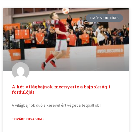
EGYÉB SPORTHÍREK
A két világbajnok megnyerte a bajnokság 1.
fordulóját!
A világbajnok duó sikerével ért véget a teqball ob I
TOVÁBB OLVASOM »