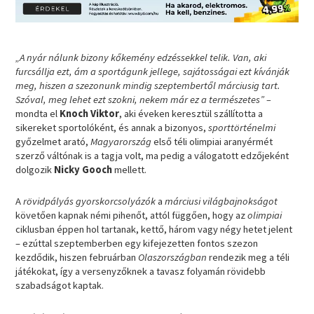
„A nyár nálunk bizony kőkemény edzéssekkel telik. Van, aki
furcsállja ezt, ám a sportágunk jellege, sajátosságai ezt kívánják
meg, hiszen a szezonunk mindig szeptembertől márciusig tart.
Szóval, meg lehet ezt szokni, nekem már ez a természetes” –
mondta el
Knoch Viktor
, aki éveken keresztül szállította a
sikereket sportolóként, és annak a bizonyos,
sporttörténelmi
győzelmet arató,
Magyarország
első téli olimpiai aranyérmét
szerző váltónak is a tagja volt, ma pedig a válogatott edzőjeként
dolgozik
Nicky Gooch
mellett.
A
rövidpályás gyorskorcsolyázók
a
márciusi világbajnokságot
követően kapnak némi pihenőt, attól függően, hogy az
olimpiai
ciklusban éppen hol tartanak, kettő, három vagy négy hetet jelent
– ezúttal szeptemberben egy kifejezetten fontos szezon
kezdődik, hiszen februárban
Olaszországban
rendezik meg a téli
játékokat, így a versenyzőknek a tavasz folyamán rövidebb
szabadságot kaptak.