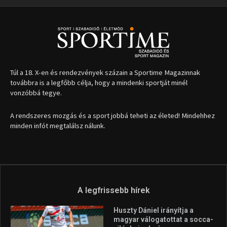
Túl a 18. X-en és rendezvények százain a Sportime Magazinnak
továbbra is a legfőbb célja, hogy a mindenki sportját minél
vonzóbbá tegye.
A rendszeres mozgás és a sport jobbá teheti az életed! Mindehhez
minden infót megtalálsz nálunk.
A legfrissebb hírek
Huszty Dániel irányítja a
magyar válogatottat a socca-