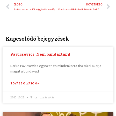
Előző
K
ELŐZŐ
KÖVETKEZŐ
Foci vb: A szurkolók négyötöde vendég győzelmet vár a magyar-portugál selejtezőn
Kosárlabda NB I – Lelik Réka és Perl Zoltán lett az előző szezon legjobb játékosa
Kapcsolódó bejegyzések
Pavicsevics: Nem bundáztam!
Darko Pavicsevics egyszer és mindenkorra tisztázni akarja
magát a bundavád
TOVÁBB OLVASOM »
2013.10.22.
Nincs hozzászólás