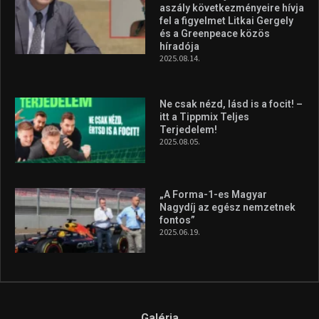
aszály következményeire hívja
fel a figyelmet Litkai Gergely
és a Greenpeace közös
híradója
2025.08.14.
Ne csak nézd, lásd is a focit! –
itt a Tippmix Teljes
Terjedelem!
2025.08.05.
„A Forma-1-es Magyar
Nagydíj az egész nemzetnek
fontos”
2025.06.19.
Galéria