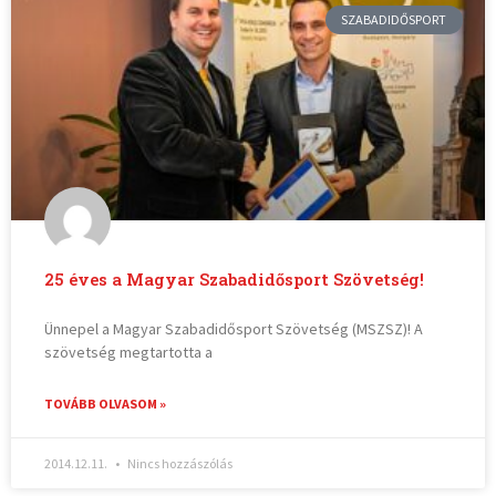
SZABADIDŐSPORT
25 éves a Magyar Szabadidősport Szövetség!
Ünnepel a Magyar Szabadidősport Szövetség (MSZSZ)! A
szövetség megtartotta a
TOVÁBB OLVASOM »
2014.12.11.
Nincs hozzászólás