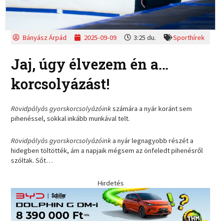
Bányász Árpád
2025-09-09
3:25 du.
Sporthírek
Jaj, úgy élvezem én a…
korcsolyázást!
Rövidpályás gyorskorcsolyázóink
számára a nyár koránt sem
pihenéssel, sokkal inkább munkával telt.
Rövidpályás gyorskorcsolyázóink
a nyár legnagyobb részét a
hidegben töltötték, ám a napjaik mégsem az önfeledt pihenésről
szóltak. Sőt…
Hirdetés