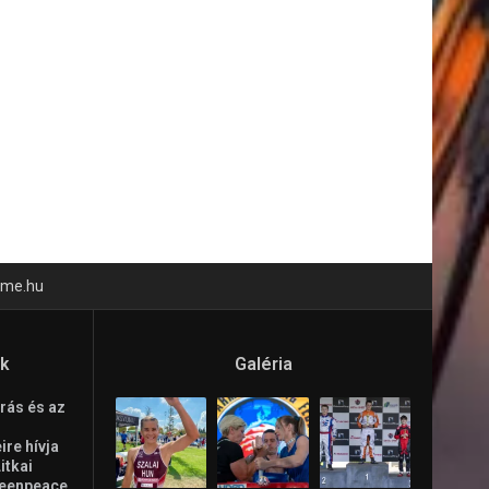
time.hu
ók
Galéria
rás és az
re hívja
Litkai
reenpeace