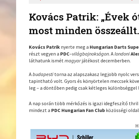
Kovács Patrik: „Évek ó
most minden összeállt
Kovács Patrik
nyerte meg a
Hungarian Darts Supe
részt vegyen a
PDC
–
világbajnokságon
. A
londoni
Ale
láthatunk ismét
magyar
játékost decemberben.
A
budapesti
torna az alapszakasz legjobb nyolc vers
tapintható volt. Gyors és könyörtelen meccsek köv
leg – a döntőben pedig csak kétleges különbséggel 
A nap során több mérkőzés is igazi idegfeszítő thr
mindezt a
PDC Hungarian Fan Club
közösségi oldal
H