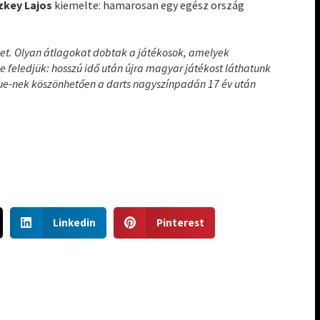
zkey Lajos
kiemelte: hamarosan egy egész ország
eket. Olyan átlagokat dobtak a játékosok, amelyek
 feledjük: hosszú idő után újra magyar játékost láthatunk
ue-nek köszönhetően a darts nagyszínpadán 17 év után
S
S
Linkedin
Pinterest
h
h
a
a
r
r
e
e
o
o
n
n