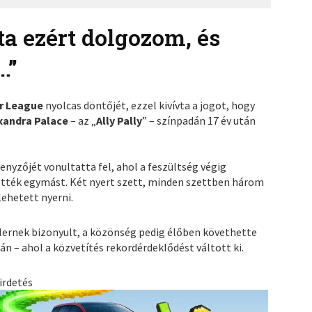
ta ezért dolgozom, és
…”
r League
nyolcas döntőjét, ezzel kivívta a jogot, hogy
xandra Palace
– az „
Ally Pally
” – színpadán 17 év után
enyzőjét vonultatta fel, ahol a feszültség végig
ették egymást. Két nyert szett, minden szettben három
lehetett nyerni.
illernek bizonyult, a közönség pedig élőben követhette
án – ahol a közvetítés rekordérdeklődést váltott ki.
irdetés