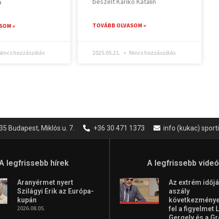
beszélt Karikó Katalin
a
TOVÁBB OLVASOM »
SOM »
incs hozzászólás
2025.05.21.
Nincs hozzászólás
35 Budapest, Miklós u. 7.
+36 30 471 1373
info (kukac) spor
A legfrissebb hírek
A legfrissebb vide
Aranyérmet nyert
Az extrém időjá
Szilágyi Erik az Európa-
aszály
kupán
következményei
2026.08.05.
fel a figyelmet 
Gergely és a G