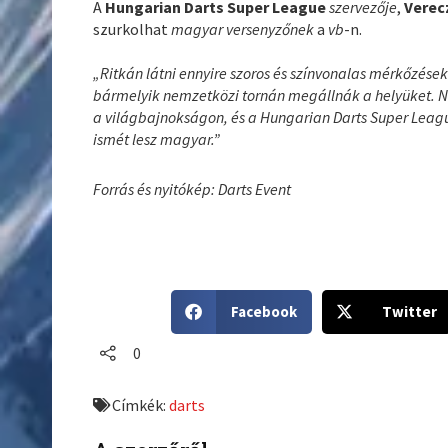
A
Hungarian Darts Super League
szervezője
,
Verec
szurkolhat
magyar versenyzőnek
a
vb
-n.
„Ritkán látni ennyire szoros és színvonalas mérkőzés
bármelyik nemzetközi tornán megállnák a helyüket. Ne
a világbajnokságon, és a Hungarian Darts Super Leag
ismét lesz magyar.”
Forrás és nyitókép: Darts Event
S
S
Facebook
Twitter
h
h
a
a
0
r
r
e
e
Címkék:
darts
o
o
n
n