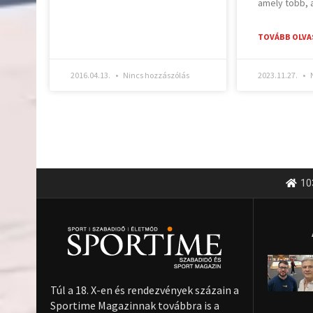
amely több, 
TOVÁBB OLVA
2016.04.13.
Nincs hozzászólás
2023.11.27.
N
10
Túl a 18. X-en és rendezvények százain a
Sportime Magazinnak továbbra is a