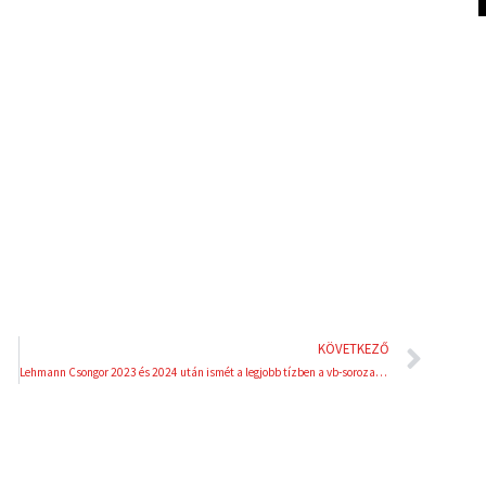
l
p
i
i
n
n
k
t
e
e
d
r
i
e
n
s
t
Köve
KÖVETKEZŐ
Lehmann Csongor 2023 és 2024 után ismét a legjobb tízben a vb-sorozatban és a nagydöntőn is!