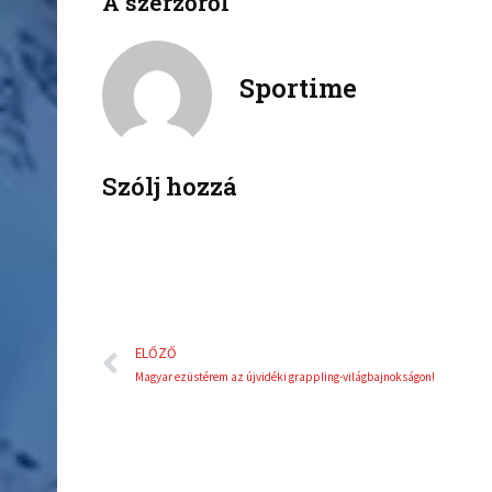
A szerzőről
f
t
a
w
c
i
Sportime
e
t
b
t
o
e
o
r
k
Szólj hozzá
Előző
ELŐZŐ
Magyar ezüstérem az újvidéki grappling-világbajnokságon!