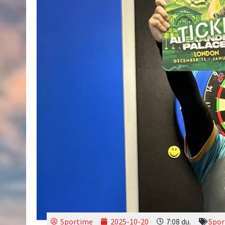
Sportime
2025-10-20
7:08 du.
Spor