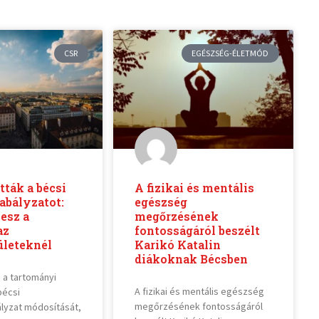
CSR
EGÉSZSÉG-ÉLETMÓD
ták a bécsi
A fizikai és mentális
zabályzatot:
egészség
lesz a
megőrzésének
az
fontosságáról beszélt
ületeknél
Karikó Katalin
diákoknak Bécsben
a tartományi
A fizikai és mentális egészség
bécsi
megőrzésének fontosságáról
ályzat módosítását,