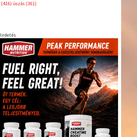
Címkék
Babos
asztalitenisz
(130)
atlétika
(144)
autosport
(123)
Tímea
(240)
Bécs
(214)
Bajnokok Ligája
(168)
Birkózás
(143)
egészség
(530)
Európabajnokság
(173)
ferrari
(139)
forma 1
(1165)
Futball
(760)
futás
(305)
Hosszú
Katinka
(186)
hungaroring
(181)
Jégkorong
(148)
kajakkenu
kézilabda
kickbox
(204)
(138)
karate
(168)
kosárlabda
(166)
(448)
Lewis Hamilton
(168)
magyar labdarúgóválogatott
(148)
Mercedes
(244)
motorsport
(153)
Opel Dakar Team
(132)
Rali
sport
rio 2016
(373)
Világbajnokság
(122)
Rendezvény
(142)
(438)
szabadidősport
(316)
Sportime Magazin
(128)
Szalay
tenisz
(416)
Balázs
(126)
táplálkozás
(155)
utazás
(126)
Video
(247)
vitorlázás
világbajnokság
(162)
Világkupa
(129)
életmód
(222)
vívás
(174)
vízilabda
(197)
Érdi Mária
(130)