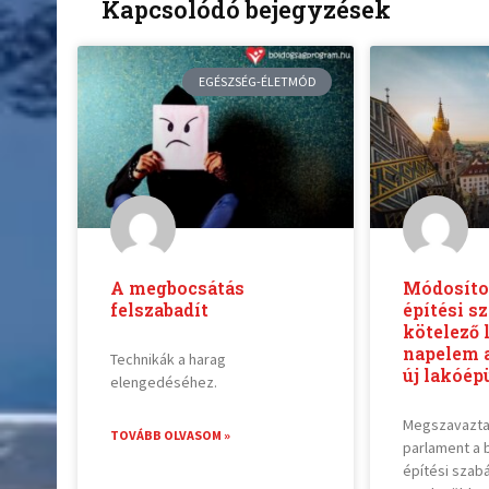
Kapcsolódó bejegyzések
EGÉSZSÉG-ÉLETMÓD
A megbocsátás
Módosítot
felszabadít
építési s
kötelező 
napelem 
Technikák a harag
új lakóép
elengedéséhez.
Megszavazta 
TOVÁBB OLVASOM »
parlament a 
építési szab