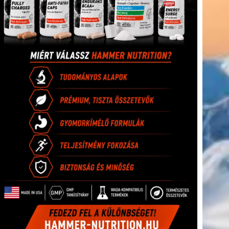
(416)
úszás
(361)
Hirdetés