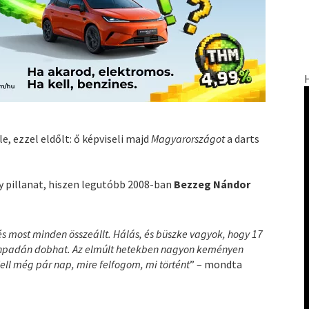
e, ezzel eldőlt: ő képviseli majd
Magyarországot
a darts
y pillanat, hiszen legutóbb 2008-ban
Bezzeg Nándor
és most minden összeállt. Hálás, és büszke vagyok, hogy 17
 színpadán dobhat. Az elmúlt hetekben nagyon keményen
ll még pár nap, mire felfogom, mi történt
” – mondta