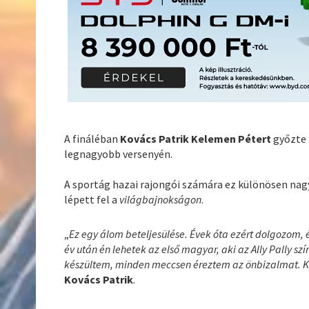
A fináléban
Kovács Patrik Kelemen Pétert
győzte l
legnagyobb versenyén.
A sportág hazai rajongói számára ez különösen nag
lépett fel a
világbajnokságon
.
„
Ez egy álom beteljesülése. Évek óta ezért dolgozom, 
év után én lehetek az első magyar, aki az Ally Pally
készültem, minden meccsen éreztem az önbizalmat. Ke
Kovács Patrik
.