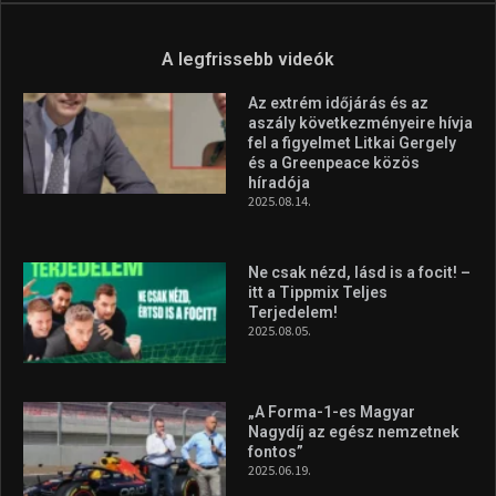
Molnár Martin újabb dobogót
szerzett, már második a brit
Forma–3 tabelláján a
silverstone-i hétvége után
2026.08.04.
Megvan a magyar négyes a
Hungarian Darts Trophyra
2026.07.31.
A legfrissebb videók
Az extrém időjárás és az
aszály következményeire hívja
fel a figyelmet Litkai Gergely
és a Greenpeace közös
híradója