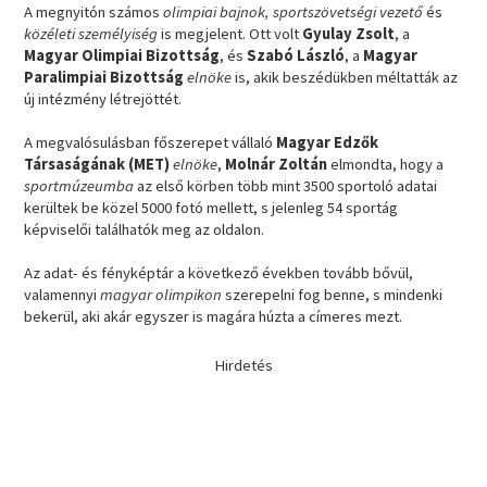
A megnyitón számos
olimpiai bajnok, sportszövetségi vezető
és
közéleti személyiség
is megjelent. Ott volt
Gyulay Zsolt
, a
Magyar Olimpiai Bizottság
, és
Szabó László
, a
Magyar
Paralimpiai Bizottság
elnöke
is, akik beszédükben méltatták az
új intézmény létrejöttét.
A megvalósulásban főszerepet vállaló
Magyar Edzők
Társaságának (MET)
elnöke
,
Molnár Zoltán
elmondta, hogy a
sportmúzeumba
az első körben több mint 3500 sportoló adatai
kerültek be közel 5000 fotó mellett, s jelenleg 54 sportág
képviselői találhatók meg az oldalon.
Az adat- és fényképtár a következő években tovább bővül,
valamennyi
magyar olimpikon
szerepelni fog benne, s mindenki
bekerül, aki akár egyszer is magára húzta a címeres mezt.
Hirdetés