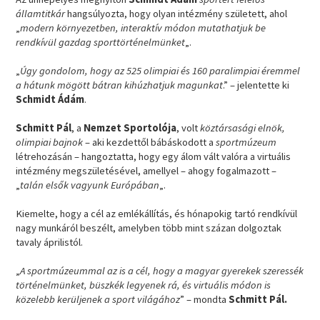
államtitkár
hangsúlyozta, hogy olyan intézmény született, ahol
„
modern környezetben, interaktív módon mutathatjuk be
rendkívül gazdag sporttörténelmünket
„.
„
Úgy gondolom, hogy az 525 olimpiai és 160 paralimpiai éremmel
a hátunk mögött bátran kihúzhatjuk magunkat
.” – jelentette ki
Schmidt Ádám
.
Schmitt Pál
, a
Nemzet Sportolója
, volt
köztársasági elnök,
olimpiai bajnok
– aki kezdettől bábáskodott a
sportmúzeum
létrehozásán – hangoztatta, hogy egy álom vált valóra a virtuális
intézmény megszületésével, amellyel – ahogy fogalmazott –
„
talán elsők vagyunk Európában
„.
Kiemelte, hogy a cél az emlékállítás, és hónapokig tartó rendkívül
nagy munkáról beszélt, amelyben több mint százan dolgoztak
tavaly áprilistól.
„
A sportmúzeummal az is a cél, hogy a magyar gyerekek szeressék
történelmünket, büszkék legyenek rá, és virtuális módon is
közelebb kerüljenek a sport világához
” – mondta
Schmitt Pál.