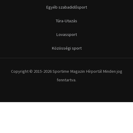
Futás
Kerékpár
Extrém Sportok
Fitnesz
Egyéb szabadidősport
Túra-Utazás
Lovassport
Közösségi sport