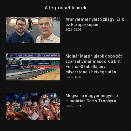
Túl a 18. X-en és rendezvények százain a Sportime Magazinnak
továbbra is a legfőbb célja, hogy a mindenki sportját minél
vonzóbbá tegye.
A rendszeres mozgás és a sport jobbá teheti az életed! Mindehhez
minden infót megtalálsz nálunk.
A legfrissebb hírek
Aranyérmet nyert Szilágyi Erik
az Európa-kupán
2026.08.05.