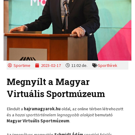
Sportime
2023-02-17
11:02 de.
Sporthírek
Megnyílt a Magyar
Virtuális Sportmúzeum
Elindult a
hajramagyarok.hu
oldal, az online térben létrehozott
és a
hazai sporttörténelem legnagyobb alakjait
bemutató
Magyar Virtuális Sportmúzeum
.
Az ünnepélyes megnyitón
Schmidt Ádám
sportért felelős