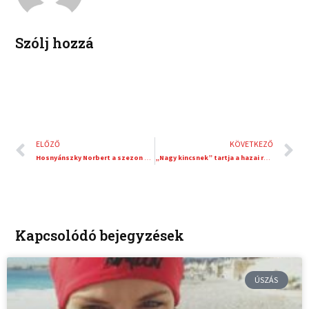
n
s
t
Szólj hozzá
Előző
K
ELŐZŐ
KÖVETKEZŐ
Hosnyánszky Norbert a szezon végén visszavonul
„Nagy kincsnek” tartja a hazai rendezésű vb-t a gerelyhajító Szilágyi Réka
Kapcsolódó bejegyzések
ÚSZÁS