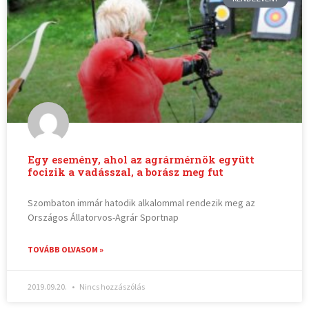
Egy esemény, ahol az agrármérnök együtt
focizik a vadásszal, a borász meg fut
Szombaton immár hatodik alkalommal rendezik meg az
Országos Állatorvos-Agrár Sportnap
TOVÁBB OLVASOM »
2019.09.20.
Nincs hozzászólás