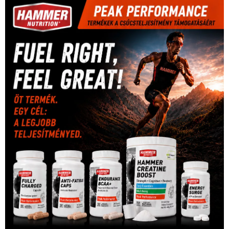
kézilabda
(448)
kosárlabda
(166)
Lewis Hamilton
(168)
magyar
Mercedes
(244)
labdarúgóválogatott
(148)
motorsport
(153)
Opel
rio
Dakar Team
(132)
Rali Világbajnokság
(122)
Rendezvény
(142)
sport
(438)
2016
(373)
szabadidősport
Sportime Magazin
(128)
(316)
tenisz
(416)
Szalay Balázs
(126)
táplálkozás
(155)
utazás
Video
(247)
vitorlázás
(126)
világbajnokság
(162)
Világkupa
(129)
életmód
(416)
(222)
vívás
(174)
vízilabda
(197)
Érdi Mária
(130)
úszás
(361)
Hirdetés