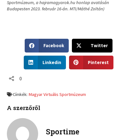
Sportmúzeum, a hajramagyarok.hu honlap avatásán
Budapesten 2023. február 16-án. MTI/Máthé Zoltán)
S
S
Facebook
Twitter
h
h
a
a
S
S
r
r
Linkedin
Pinterest
h
h
e
e
a
a
o
o
r
r
0
n
n
e
e
f
t
o
o
a
w
Címkék:
Magyar Virtuális Sportmúzeum
n
n
c
i
l
p
e
t
A szerzőről
i
i
b
t
n
n
o
e
k
t
o
r
e
e
Sportime
k
d
r
i
e