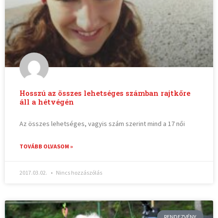
Hosszú az összes lehetséges számban rajtkőre
áll a hétvégén
Az összes lehetséges, vagyis szám szerint mind a 17 női
TOVÁBB OLVASOM »
2017.03.02.
Nincs hozzászólás
RENDEZVÉNY