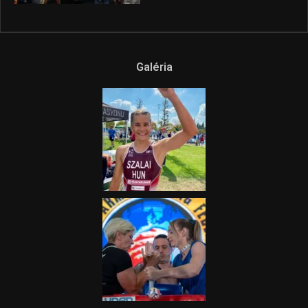
2025.08.14.
Ne csak nézd, lásd is a focit! –
itt a Tippmix Teljes
Terjedelem!
2025.08.05.
„A Forma-1-es Magyar
Nagydíj az egész nemzetnek
fontos”
2025.06.19.
Galéria