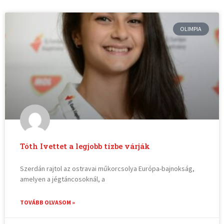
OLIMPIA
Tóth Ivettet a legjobb tízbe várják
Szerdán rajtol az ostravai műkorcsolya Európa-bajnokság,
amelyen a jégtáncosoknál, a
TOVÁBB OLVASOM »