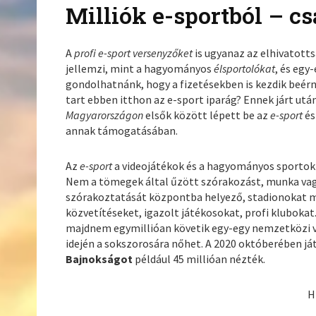
Milliók e-sportból – c
A
profi e-sport versenyzőket
is ugyanaz az elhivatotts
jellemzi, mint a hagyományos
élsportolókat
, és egy
gondolhatnánk, hogy a fizetésekben is kezdik beér
tart ebben itthon az e-sport iparág? Ennek járt utá
Magyarországon
elsők között lépett be az
e-sport
é
annak támogatásában.
Az
e-sport
a videojátékok és a hagyományos sportok 
Nem a tömegek által űzött szórakozást, munka vagy 
szórakoztatását központba helyező, stadionokat m
közvetítéseket, igazolt játékosokat, profi klubokat.
majdnem egymillióan követik egy-egy nemzetközi v
idején a sokszorosára nőhet. A 2020 októberében j
Bajnokságot
például 45 millióan nézték.
H