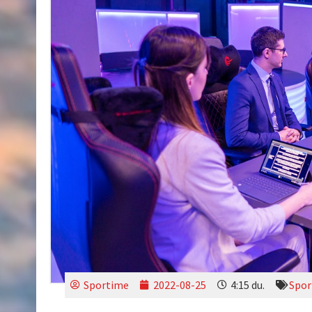
Sportime
2022-08-25
4:15 du.
Spor