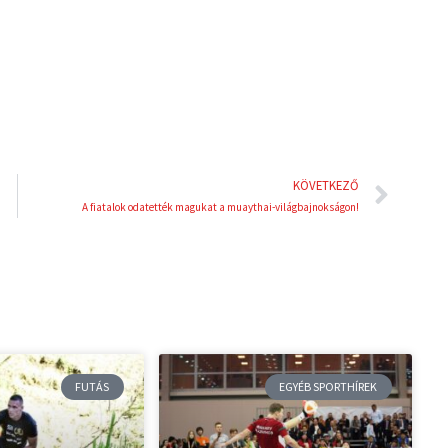
i
e
n
s
t
Köve
KÖVETKEZŐ
A fiatalok odatették magukat a muaythai-világbajnokságon!
FUTÁS
EGYÉB SPORTHÍREK