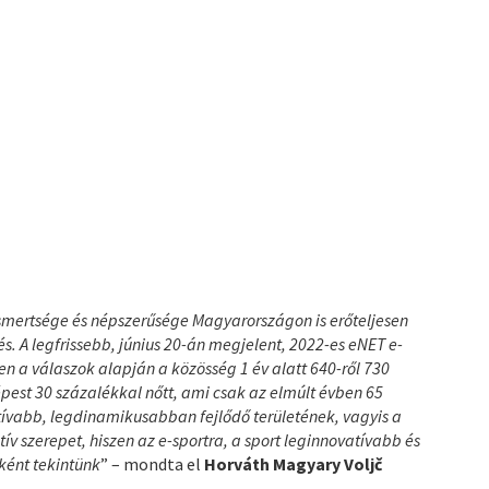
smertsége és népszerűsége Magyarországon is erőteljesen
és. A legfrissebb, június 20-án megjelent, 2022-es eNET e-
zen a válaszok alapján a közösség 1 év alatt 640-ről 730
épest 30 százalékkal nőtt, ami csak az elmúlt évben 65
vatívabb, legdinamikusabban fejlődő területének, vagyis a
v szerepet, hiszen az e-sportra, a sport leginnovatívabb és
ként tekintünk
” – mondta el
Horváth Magyary Voljč