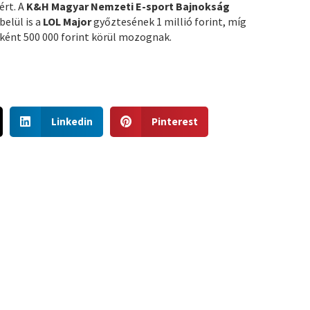
ért. A
K&H Magyar Nemzeti E-sport Bajnokság
belül is a
LOL Major
győztesének 1 millió forint, míg
ként 500 000 forint körül mozognak.
S
S
Linkedin
Pinterest
h
h
a
a
r
r
e
e
o
o
n
n
l
p
i
i
n
n
k
t
e
e
d
r