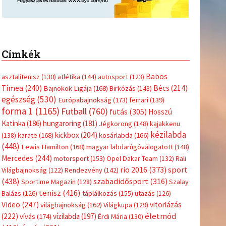
Címkék
Babos
asztalitenisz
(130)
atlétika
(144)
autosport
(123)
Tímea
(240)
Bécs
(214)
Bajnokok Ligája
(168)
Birkózás
(143)
egészség
(530)
Európabajnokság
(173)
ferrari
(139)
forma 1
(1165)
Futball
(760)
futás
(305)
Hosszú
Katinka
(186)
hungaroring
(181)
Jégkorong
(148)
kajakkenu
kézilabda
kickbox
(204)
(138)
karate
(168)
kosárlabda
(166)
(448)
Lewis Hamilton
(168)
magyar labdarúgóválogatott
(148)
Mercedes
(244)
motorsport
(153)
Opel Dakar Team
(132)
Rali
sport
rio 2016
(373)
Világbajnokság
(122)
Rendezvény
(142)
(438)
szabadidősport
(316)
Sportime Magazin
(128)
Szalay
tenisz
(416)
Balázs
(126)
táplálkozás
(155)
utazás
(126)
Video
(247)
vitorlázás
világbajnokság
(162)
Világkupa
(129)
életmód
(222)
vívás
(174)
vízilabda
(197)
Érdi Mária
(130)