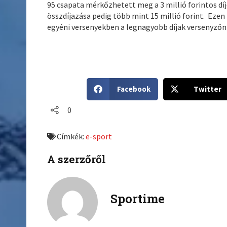
95 csapata mérkőzhetett meg a 3 millió forintos díj
összdíjazása pedig több mint 15 millió forint. Ezen 
egyéni versenyekben a legnagyobb díjak versenyzőn
S
S
Facebook
Twitter
h
h
a
a
0
r
r
e
e
Címkék:
e-sport
o
o
n
n
A szerzőről
f
t
a
w
c
i
Sportime
e
t
b
t
o
e