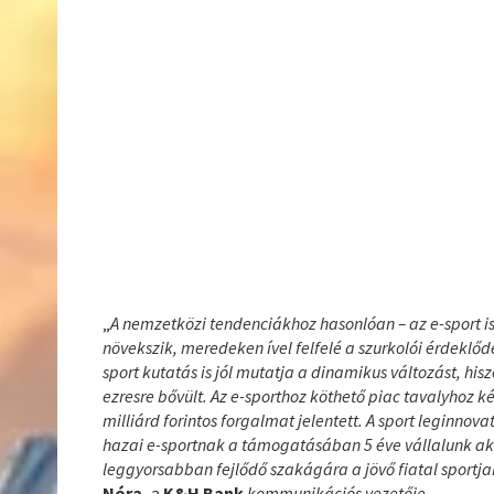
„
A nemzetközi tendenciákhoz hasonlóan – az e-sport i
növekszik, meredeken ível felfelé a szurkolói érdeklőd
sport kutatás is jól mutatja a dinamikus változást, his
ezresre bővült. Az e-sporthoz köthető piac tavalyhoz k
milliárd forintos forgalmat jelentett. A sport leginno
hazai e-sportnak a támogatásában 5 éve vállalunk aktí
leggyorsabban fejlődő szakágára a jövő fiatal sportja
Nóra,
a
K&H Bank
kommunikációs vezetője.