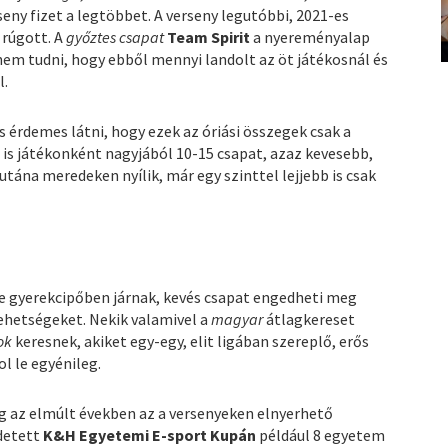
eny fizet a legtöbbet. A verseny legutóbbi, 2021-es
 rúgott. A
győztes csapat
Team Spirit
a nyereményalap
t nem tudni, hogy ebből mennyi landolt az öt játékosnál és
l.
 érdemes látni, hogy ezek az óriási összegek csak a
 is játékonként nagyjából 10-15 csapat, azaz kevesebb,
utána meredeken nyílik, már egy szinttel lejjebb is csak
re gyerekcipőben járnak, kevés csapat engedheti meg
ehetségeket. Nekik valamivel a
magyar
átlagkereset
ok
keresnek, akiket egy-egy, elit ligában szereplő, erős
l le egyénileg.
g az elmúlt években az a versenyeken elnyerhető
detett
K&H Egyetemi E-sport Kupán
például 8 egyetem