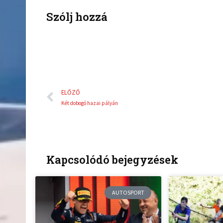
o
r
k
Szólj hozzá
Előző
ELŐZŐ
Két dobogó hazai pályán
Kapcsolódó bejegyzések
AUTOSPORT