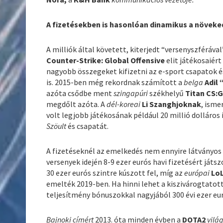
A fizetésekben is hasonlóan dinamikus a növek
A milliók által követett, kiterjedt “versenyszféráva
Counter-Strike: Global Offensive
elit játékosaiért
nagyobb összegeket kifizetni az e-sport csapatok 
is. 2015-ben még rekordnak számított a
belga
Adil
azóta csődbe ment
szingapúri
székhelyű
Titan CS:
megdőlt azóta. A
dél-koreai
Li Szanghjoknak
, ism
volt legjobb játékosának például 20 millió dolláros
Szöult
és csapatát.
A fizetéseknél az emelkedés nem ennyire látványos 
versenyek idején 8-9 ezer eurós havi fizetésért játsz
30 ezer eurós szintre kúszott fel, míg az
európai
Lo
emelték 2019-ben. Ha hinni lehet a kiszivárogtatot
teljesítmény bónuszokkal nagyjából 300 évi ezer eur
Bajnoki címért
2013. óta minden évben a
DOTA2
vilá