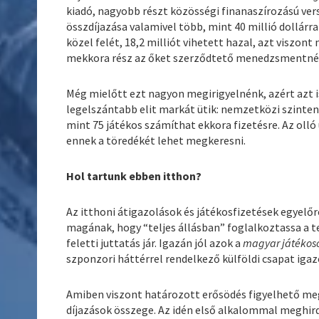
kiadó, nagyobb részt közösségi finanaszírozású vers
összdíjazása valamivel több, mint 40 millió dollárra
közel felét, 18,2 milliót vihetett hazal, azt viszon
mekkora rész az őket szerződtető menedzsmentné
Még mielőtt ezt nagyon megirigyelnénk, azért azt is
legelszántabb elit markát ütik: nemzetközi szinten
mint 75 játékos számíthat ekkora fizetésre. Az olló 
ennek a töredékét lehet megkeresni.
Hol tartunk ebben itthon?
Az itthoni átigazolások és játékosfizetések egyelő
magának, hogy “teljes állásban” foglalkoztassa a t
feletti juttatás jár. Igazán jól azok a
magyar játékos
szponzori háttérrel rendelkező külföldi csapat igazo
Amiben viszont határozott erősödés figyelhető me
díjazások összege. Az idén első alkalommal meghir