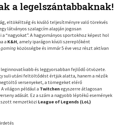
sak a legelszántabbaknak!
ág, eltökéltség és kiváló teljesítményre való törekvés
-egy látványos szalagcím alapján jogosan
ni a “nagyokat”. A hagyományos sportokhoz képest hol
na a
K&H
, amely iparágon kívüli szereplőként
s
gaming
közösségbe és immár 5 éve vesz részt aktívan
leginnovatívabb és leggyorsabban fejlődő ötvözete.
suli utáni feltöltődést értjük alatta, hanem a nézők
egtöltő versenyeket, a tömegeket elérő
 A világon például a
Twitchen
egyszerre átlagosan
erseny adását. Ez a szám a nagyobb léptékű események
átszott nemzetközi
League of Legends (LoL)
irdetés