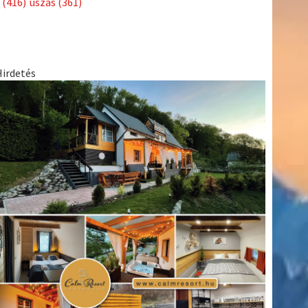
(416)
úszás
(361)
Hirdetés