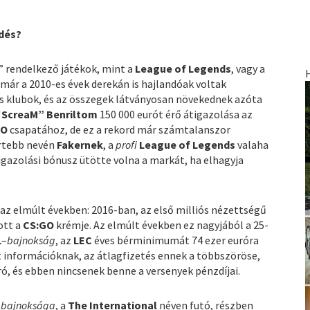
edés?
l” rendelkező játékok, mint a
League of Legends
, vagy a
 már a 2010-es évek derekán is hajlandóak voltak
és klubok, és az összegek látványosan növekednek azóta
 “ScreaM” Benriltom
150 000 eurót érő átigazolása az
GO
csapatához, de ez a rekord már számtalanszor
ertebb nevén
Fakernek
, a
profi
League of Legends
valaha
 igazolási bónusz ütötte volna a markát, ha elhagyja
az elmúlt években: 2016-ban, az első milliós nézettségű
ott a
CS:GO
krémje. Az elmúlt években ez nagyjából a 25-
L
–
bajnokság
, az
LEC
éves bérminimumát 74 ezer euróra
t információknak, az átlagfizetés ennek a többszöröse,
ó, és ebben nincsenek benne a versenyek pénzdíjai.
gbajnoksága
, a
The International
néven futó, részben