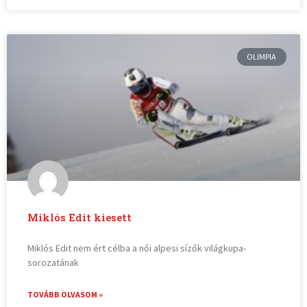
OLIMPIA
Miklós Edit kiesett
Miklós Edit nem ért célba a női alpesi sízők világkupa-
sorozatának
TOVÁBB OLVASOM »