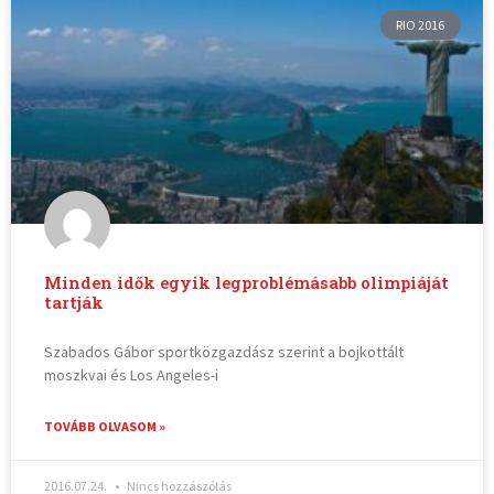
RIO 2016
Minden idők egyik legproblémásabb olimpiáját
tartják
Szabados Gábor sportközgazdász szerint a bojkottált
moszkvai és Los Angeles-i
TOVÁBB OLVASOM »
2016.07.24.
Nincs hozzászólás