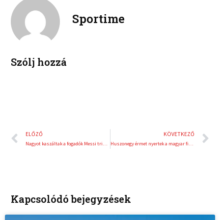
k
t
o
r
e
e
Sportime
k
d
r
i
e
n
s
t
Szólj hozzá
Előző
K
ELŐZŐ
KÖVETKEZŐ
Nagyot kaszáltak a fogadók Messi tripláján –százezres nyeremények a vb hatodik napján
Huszonegy érmet nyertek a magyar fiatalok az IFBB Gyerek Fitness Világbajnokságon
Kapcsolódó bejegyzések