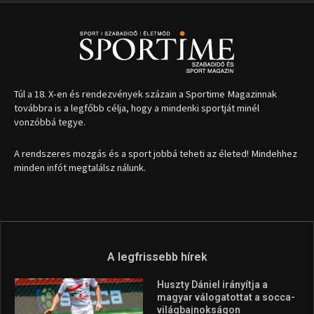
Túl a 18. X-en és rendezvények százain a Sportime Magazinnak
továbbra is a legfőbb célja, hogy a mindenki sportját minél
vonzóbbá tegye.
A rendszeres mozgás és a sport jobbá teheti az életed! Mindehhez
minden infót megtalálsz nálunk.
A legfrissebb hírek
Huszty Dániel irányítja a
magyar válogatottat a socca-
világbajnokságon