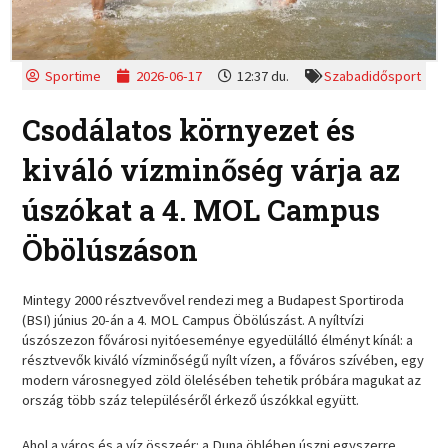
Sportime
2026-06-17
12:37 du.
Szabadidősport
Csodálatos környezet és
kiváló vízminőség várja az
úszókat a 4. MOL Campus
Öbölúszáson
Mintegy 2000 résztvevővel rendezi meg a Budapest Sportiroda
(BSI) június 20-án a 4. MOL Campus Öbölúszást. A nyíltvízi
úszószezon fővárosi nyitóeseménye egyedülálló élményt kínál: a
résztvevők kiváló vízminőségű nyílt vízen, a főváros szívében, egy
modern városnegyed zöld ölelésében tehetik próbára magukat az
ország több száz településéről érkező úszókkal együtt.
Ahol a város és a víz összeér: a Duna öblében úszni egyszerre