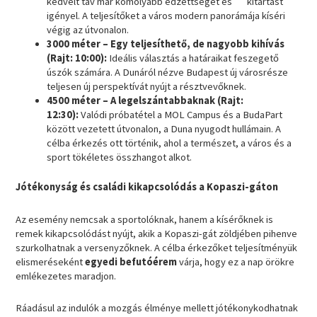
kedvelt táv már komolyabb edzettséget és kitartást
igényel. A teljesítőket a város modern panorámája kíséri
végig az útvonalon.
3000 méter – Egy teljesíthető, de nagyobb kihívás
(Rajt: 10:00):
Ideális választás a határaikat feszegető
úszók számára. A Dunáról nézve Budapest új városrésze
teljesen új perspektívát nyújt a résztvevőknek.
4500 méter – A legelszántabbaknak (Rajt:
12:30):
Valódi próbatétel a MOL Campus és a BudaPart
között vezetett útvonalon, a Duna nyugodt hullámain. A
célba érkezés ott történik, ahol a természet, a város és a
sport tökéletes összhangot alkot.
Jótékonyság és családi kikapcsolódás a Kopaszi-gáton
Az esemény nemcsak a sportolóknak, hanem a kísérőknek is
remek kikapcsolódást nyújt, akik a Kopaszi-gát zöldjében pihenve
szurkolhatnak a versenyzőknek. A célba érkezőket teljesítményük
elismeréseként
egyedi befutóérem
várja, hogy ez a nap örökre
emlékezetes maradjon.
Ráadásul az indulók a mozgás élménye mellett jótékonykodhatnak