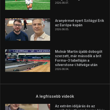
2026.08.07.
Aranyérmet nyert Szilágyi Erik
az Európa-kupán
2026.08.05.
Molnár Martin újabb dobogót
szerzett, már második a brit
Forma–3 tabelláján a
silverstone-i hétvége után
2026.08.04.
A legfrissebb videók
Az extrém időjárás és az