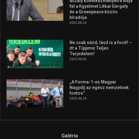
aszály következményeire hívja
fel a figyelmet Litkai Gergely
és a Greenpeace közös
híradója
2025.08.14.
Ne csak nézd, lásd is a focit! –
itt a Tippmix Teljes
Terjedelem!
2025.08.05.
„A Forma-1-es Magyar
Nagydíj az egész nemzetnek
fontos”
2025.06.19.
Galéria