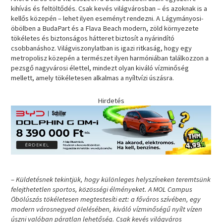
kihívás és feltöltődés. Csak kevés világvárosban – és azoknak is a
kellős közepén – lehet ilyen eseményt rendezni. A Lágymányosi-
öbölben a BudaPart és a Flava Beach modern, zöld környezete
tökéletes és biztonságos hátteret biztosít a nyárindító
csobbanáshoz. Világviszonylatban is igazi ritkaság, hogy egy
metropolisz közepén a természet ilyen harmóniában találkozzon a
pezsgő nagyvárosi élettel, mindezt olyan kiváló vízminőség
mellett, amely tökéletesen alkalmas a nyíltvízi úszásra.
Hirdetés
–
Küldetésnek tekintjük, hogy különleges helyszíneken teremtsünk
felejthetetlen sportos, közösségi élményeket. A MOL Campus
Öbölúszás tökéletesen megtestesíti ezt: a főváros szívében, egy
modern városnegyed ölelésében, kiváló vízminőségű nyílt vízen
úszni valóban páratlan lehetőség. Csak kevés világváros