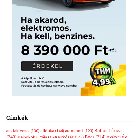
Címkék
Babos Tímea
asztalitenisz
(130)
atlétika
(144)
autosport
(123)
egészség
(240)
Bécs
(214)
Bajnokok Ligája
(168)
Birkózás
(143)