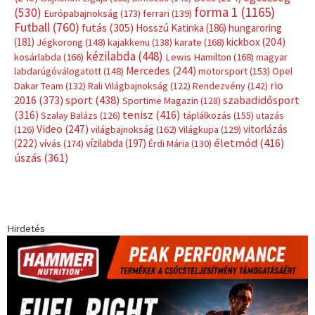
forma 1
(1165)
(530)
Európabajnokság
(173)
ferrari
(139)
Futball
(760)
futás
(305)
Hosszú Katinka
(186)
hungaroring
(181)
kickbox
(204)
Jégkorong
(148)
kajakkenu
(138)
karate
(168)
kézilabda
(448)
kosárlabda
(166)
Lewis Hamilton
(168)
magyar
Mercedes
(244)
labdarúgóválogatott
(148)
motorsport
(153)
Opel
rio
Dakar Team
(132)
Rali Világbajnokság
(122)
Rendezvény
(142)
sport
(438)
2016
(373)
szabadidősport
Sportime Magazin
(128)
(316)
tenisz
(416)
Szalay Balázs
(126)
táplálkozás
(155)
utazás
Video
(247)
vitorlázás
(126)
világbajnokság
(162)
Világkupa
(129)
életmód
(416)
(222)
vívás
(174)
vízilabda
(197)
Érdi Mária
(130)
úszás
(361)
Hirdetés