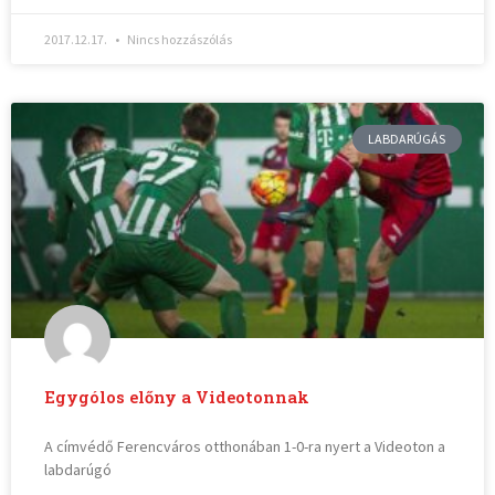
2017.12.17.
Nincs hozzászólás
LABDARÚGÁS
Egygólos előny a Videotonnak
A címvédő Ferencváros otthonában 1-0-ra nyert a Videoton a
labdarúgó