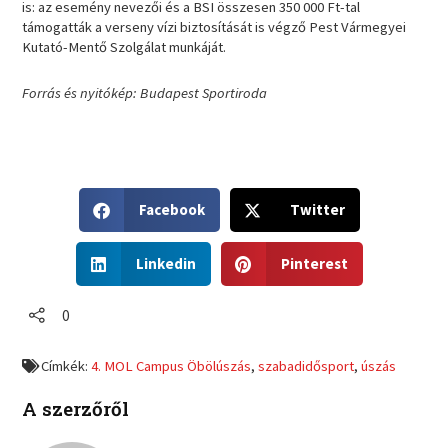
is: az esemény nevezői és a BSI összesen 350 000 Ft-tal
támogatták a verseny vízi biztosítását is végző Pest Vármegyei
Kutató-Mentő Szolgálat munkáját.
Forrás és nyitókép: Budapest Sportiroda
S
S
Facebook
Twitter
h
h
a
a
S
S
r
r
Linkedin
Pinterest
h
h
e
e
a
a
o
o
r
r
0
n
n
e
e
f
t
o
o
a
w
Címkék:
4. MOL Campus Öbölúszás
,
szabadidősport
,
úszás
n
n
c
i
l
p
e
t
A szerzőről
i
i
b
t
n
n
o
e