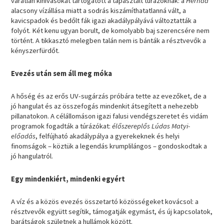
váratlan kihívásokat tartogatott a tapasztalt túrázóknak: a
Hernád
alacsony vízállása miatt a sodrás kiszámíthatatlanná vált, a
kavicspadok és bedőlt fák igazi akadálypályává változtatták a
folyót. Két kenu ugyan borult, de komolyabb baj szerencsére nem
történt. A tikkasztó melegben talán nem is bánták a résztvevők a
kényszerfürdőt.
Evezés után sem áll meg móka
A hőség és az erős UV-sugárzás próbára tette az evezőket, de a
jó hangulat és az összefogás mindenkit átsegített a nehezebb
pillanatokon. A célállomáson igazi falusi vendégszeretet és vidám
programok fogadták a túrázókat:
élőszereplős Lúdas Matyi-
előadás
, felfújható akadálypálya a gyerekeknek és helyi
finomságok – köztük a legendás krumplilángos – gondoskodtak a
jó hangulatról.
Egy mindenkiért, mindenki egyért
A víz és a közös evezés összetartó közösségeket kovácsol: a
résztvevők együtt segítik, támogatják egymást, és új kapcsolatok,
barátságok születnek a hullámok között.