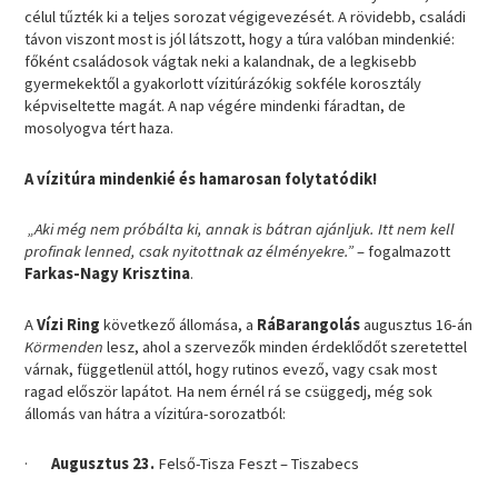
célul tűzték ki a teljes sorozat végigevezését. A rövidebb, családi
távon viszont most is jól látszott, hogy a túra valóban mindenkié:
főként családosok vágtak neki a kalandnak, de a legkisebb
gyermekektől a gyakorlott vízitúrázókig sokféle korosztály
képviseltette magát. A nap végére mindenki fáradtan, de
mosolyogva tért haza.
A vízitúra mindenkié és hamarosan folytatódik!
„Aki még nem próbálta ki, annak is bátran ajánljuk. Itt nem kell
profinak lenned, csak nyitottnak az élményekre.”
– fogalmazott
Farkas-Nagy Krisztina
.
A
Vízi Ring
következő állomása, a
RáBarangolás
augusztus 16-án
Körmenden
lesz, ahol a szervezők minden érdeklődőt szeretettel
várnak, függetlenül attól, hogy rutinos evező, vagy csak most
ragad először lapátot. Ha nem érnél rá se csüggedj, még sok
állomás van hátra a vízitúra-sorozatból:
·
Augusztus 23.
Felső-Tisza Feszt – Tiszabecs