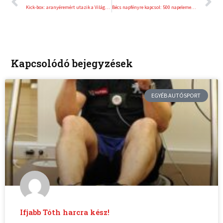
Kick-box: aranyéremért utazik a Világjátékokra az olimpiai bajnok unoka
Bécs napfényre kapcsol: 500 napelemes rendszer a jövőért
Kapcsolódó bejegyzések
EGYÉB AUTÓSPORT
Ifjabb Tóth harcra kész!