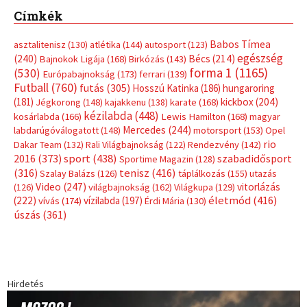
Címkék
Babos Tímea
asztalitenisz
(130)
atlétika
(144)
autosport
(123)
egészség
(240)
Bécs
(214)
Bajnokok Ligája
(168)
Birkózás
(143)
forma 1
(1165)
(530)
Európabajnokság
(173)
ferrari
(139)
Futball
(760)
futás
(305)
Hosszú Katinka
(186)
hungaroring
(181)
kickbox
(204)
Jégkorong
(148)
kajakkenu
(138)
karate
(168)
kézilabda
(448)
kosárlabda
(166)
Lewis Hamilton
(168)
magyar