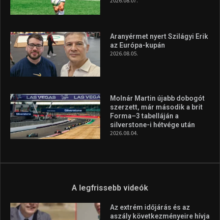
A rendszeres mozgás és a sport jobbá teheti az életed! Mindehhez
minden infót megtalálsz nálunk.
A legfrissebb hírek
Huszty Dániel irányítja a
magyar válogatottat a socca-
világbajnokságon
2026.08.07.
Aranyérmet nyert Szilágyi Erik
az Európa-kupán
2026.08.05.