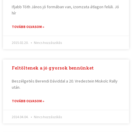
Ifjabb Tóth János jó formában van, izomzata átlagon felüli. Jó
hír
TOVÁBB OLVASOM »
2015.02.20.
Nincs hozzászólás
Feltöltenek a jó gyorsok bennünket
Beszélgetés Berendi Dáviddal a 20. Vredestein Miskolc Rally
után.
TOVÁBB OLVASOM »
2014.04.04.
Nincs hozzászólás