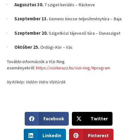
·
Augusztus 30.
7 sziget kerülés – Ráckeve
·
Szeptember 13.
Gemenc kincse teljesítménytúra – Baja
·
Szeptember 20.
Szigetközi tájevező túra – Dunasziget
·
Október 25.
Ördögi-Kör – Vác
További információk a Vízi Ring
eseményekről:
https://viziturazz.hu/vizi-ring/#program
Nyitókép: Vidám Vidra Vízitúrák
S
S
Facebook
Twitter
h
h
a
a
S
S
r
r
Linkedin
Pinterest
h
h
e
e