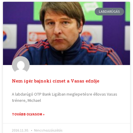
LABDARÚGÁS
Nem ígér bajnoki címet a Vasas edzője
A labdarúgó OTP Bank Ligában meglepetésre éllovas Vasas
trénere, Michael
TOVÁBB OLVASOM »
2016.11.30.
Nincs hozzászólás