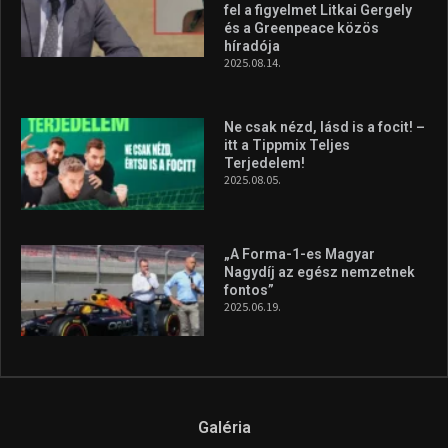
Molnár Martin újabb dobogót
szerzett, már második a brit
Forma–3 tabelláján a
silverstone-i hétvége után
2026.08.04.
A legfrissebb videók
Az extrém időjárás és az
aszály következményeire hívja
fel a figyelmet Litkai Gergely
és a Greenpeace közös
híradója
2025.08.14.
Ne csak nézd, lásd is a focit! –
itt a Tippmix Teljes
Terjedelem!