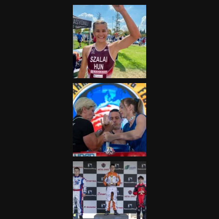
2025.08.05.
„A Forma-1-es Magyar
Nagydíj az egész nemzetnek
fontos”
2025.06.19.
Galéria