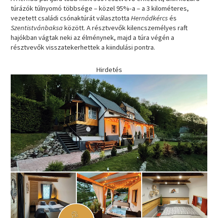
túrázók túlnyomó többsége – közel 95%-a – a 3 kilométeres,
vezetett családi csónaktúrát választotta
Hernádkércs
és
Szentistvánbaksa
között. A résztvevők kilencszemélyes raft
hajókban vágtak neki az élménynek, majd a túra végén a
résztvevők visszatekerhettek a kiindulási pontra.
Hirdetés