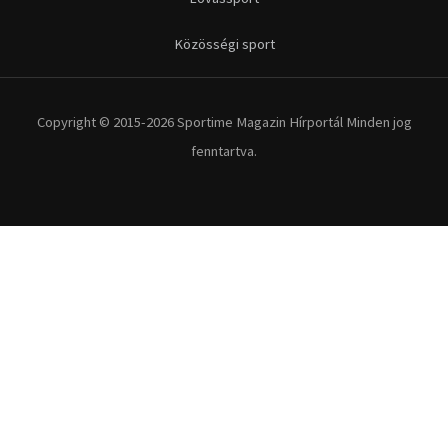
Kerékpár
Extrém Sportok
Fitnesz
Egyéb szabadidősport
Túra-Utazás
Lovassport
Közösségi sport
Copyright © 2015-2026 Sportime Magazin Hírportál Minden jog
fenntartva.