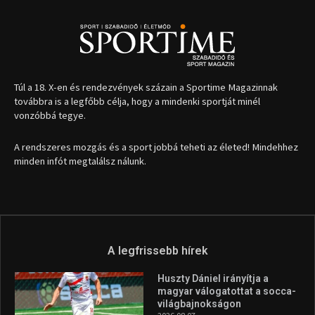
1035 Budapest, Miklós u. 7.
+36 30 471 1373
info (kukac) sportime.hu
Túl a 18. X-en és rendezvények százain a Sportime Magazinnak
továbbra is a legfőbb célja, hogy a mindenki sportját minél
vonzóbbá tegye.