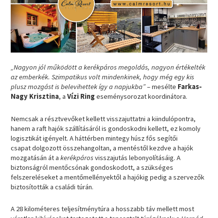
„Nagyon jól működött a kerékpáros megoldás, nagyon értékelték
az emberkék. Szimpatikus volt mindenkinek, hogy még egy kis
plusz mozgást is belevihettek így a napjukba”
– mesélte
Farkas-
Nagy Krisztina
, a
Vízi Ring
eseménysorozat koordinátora.
Nemcsak a résztvevőket kellett visszajuttatni a kiindulópontra,
hanem a raft hajók szállításáról is gondoskodni kellett, ez komoly
logisztikát igényelt. A háttérben mintegy húsz fős segítői
csapat dolgozott összehangoltan, a mentéstől kezdve a hajók
mozgatásán át a
kerékpáros
visszajutás lebonyolításáig. A
biztonságról mentőcsónak gondoskodott, a szükséges
felszereléseket a mentőmellényektől a hajókig pedig a szervezők
biztosították a családi túrán.
A 28 kilométeres teljesítménytúra a hosszabb táv mellett most