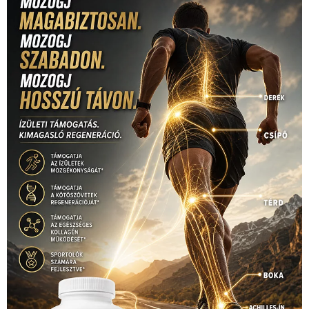
Mercedes
(244)
labdarúgóválogatott
(148)
motorsport
(153)
Opel
rio
Dakar Team
(132)
Rali Világbajnokság
(122)
Rendezvény
(142)
sport
(438)
2016
(373)
szabadidősport
Sportime Magazin
(128)
(316)
tenisz
(416)
Szalay Balázs
(126)
táplálkozás
(155)
utazás
Video
(247)
vitorlázás
(126)
világbajnokság
(162)
Világkupa
(129)
életmód
(416)
(222)
vívás
(174)
vízilabda
(197)
Érdi Mária
(130)
úszás
(361)
Hirdetés