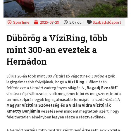
Sportime
2025-07-29
2:07 du.
Szabadidősport
Dübörög a VíziRing, több
mint 300-an eveztek a
Hernádon
Július 26-án több mint 300 vízitúrázó vágott neki
Európa
egyik
legizgalmasabb folyójának, hogy a
Vízi Ring
3. állomásán
felfedezze a
Hernád
vadregényes világát. A „
Ragadj Evezőt!
”
vízitúra célja változatlan volt: megismertetni és megszerettetni a
természetjárás egyik legizgalmasabb formáját – a
vízitúrázást
. A
Magyar Vízitúra Szövetség és a Vidám Vidra Vízitúrák
Kmetty Benjámin
vezetésével mindent megtettek azért, hogy
felejthetetlen élményben legyen része a résztvevőknek.
A
Hernád
partjára több mint 300 résztvevő érkezett, akik közül a