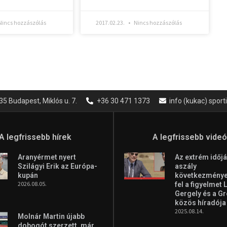
incs hozzászólás
2017.02.23.
Nincs hozzászólás
35 Budapest, Miklós u. 7.
+36 30 471 1373
info (kukac) spor
A legfrissebb hírek
A legfrissebb vide
Aranyérmet nyert
Az extrém időjá
Szilágyi Erik az Európa-
aszály
kupán
következményei
2026.08.05.
fel a figyelmet 
Gergely és a G
közös híradója
2025.08.14.
Molnár Martin újabb
dobogót szerzett, már