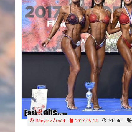
Bányász Árpád
2017-05-14
7:10 du.