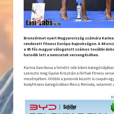
Bronzérmet nyert Magyarország számára Karina
rendezett fitnesz Európa-bajnokságon. A 44 ors
a 45 fős magyar válogatott számos további dobo
hatodik lett a nemzetek versengésében.
Karina Gavrikova a felnőtt nők bikini kategóriájába
szerezte meg Gyulai Krisztián a férfiak fitness ve
mezőnyében. Utóbbi a juniorok között is csupán egy
bodyfitness kategóriában Mercz Melinda, valamint a
H