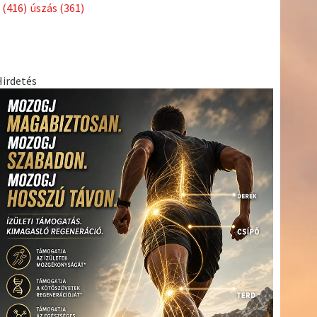
Címkék
Babos
asztalitenisz
(130)
atlétika
(144)
autosport
(123)
Tímea
(240)
Bécs
(214)
Bajnokok Ligája
(168)
Birkózás
(143)
egészség
(530)
Európabajnokság
(173)
ferrari
(139)
forma 1
(1165)
Futball
(760)
futás
(305)
Hosszú
Katinka
(186)
hungaroring
(181)
Jégkorong
(148)
kajakkenu
kézilabda
kickbox
(204)
(138)
karate
(168)
kosárlabda
(166)
(448)
Lewis Hamilton
(168)
magyar labdarúgóválogatott
(148)
Mercedes
(244)
motorsport
(153)
Opel Dakar Team
(132)
Rali
sport
rio 2016
(373)
Világbajnokság
(122)
Rendezvény
(142)
(438)
szabadidősport
(316)
Sportime Magazin
(128)
Szalay
tenisz
(416)
Balázs
(126)
táplálkozás
(155)
utazás
(126)
Video
(247)
vitorlázás
világbajnokság
(162)
Világkupa
(129)
életmód
(222)
vívás
(174)
vízilabda
(197)
Érdi Mária
(130)