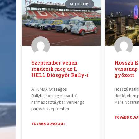
AUTOSPORT
Szeptember végén
Hosszú K
rendezik meg az I.
vasárnap
HELL Diósgyőr Rally-t
győzött
A HUMDA Országos
Hosszú Katin
Rallybajnokság másod- és
döntőjében g
harmadosztályban versengő
Mare Nostru
párosai szeptember
TOVÁBB OLVA
TOVÁBB OLVASOM »