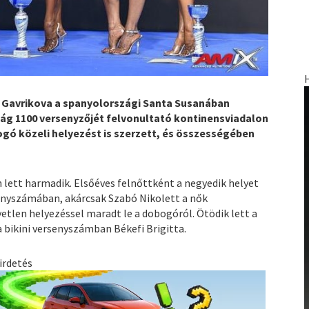
 Gavrikova a spanyolországi Santa Susanában
zág 1100 versenyzőjét felvonultató kontinensviadalon
gó közeli helyezést is szerzett, és összességében
n lett harmadik. Elsőéves felnőttként a negyedik helyet
rsenyszámában, akárcsak Szabó Nikolett a nők
etlen helyezéssel maradt le a dobogóról. Ötödik lett a
 bikini versenyszámban Békefi Brigitta.
irdetés