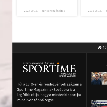
2023.09.18.
Nincs hozzászólás
2016.06.12.
N
10
Túl a 18. X-en és rendezvények százain a
Sportime Magazinnak továbbra is a
legfőbb célja, hogy a mindenki sportját
minél vonzóbbá tegye.