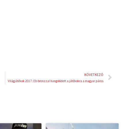
k
t
e
e
d
r
i
e
n
s
t
Köve
KÖVETKEZŐ
Világjátékok 2017: Eb-bronzzal hangolódott a játékokra a magyar páros