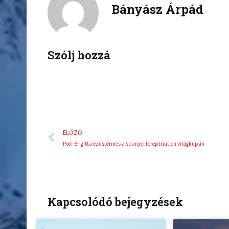
Bányász Árpád
e
t
b
t
o
e
o
r
k
Szólj hozzá
Előző
ELŐZŐ
Poór Brigitta ezüstérmes a spanyol tereptriatlon világkupán
Kapcsolódó bejegyzések