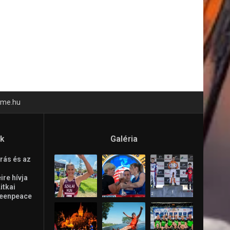
time.hu
ók
Galéria
rás és az
re hívja
Litkai
reenpeace