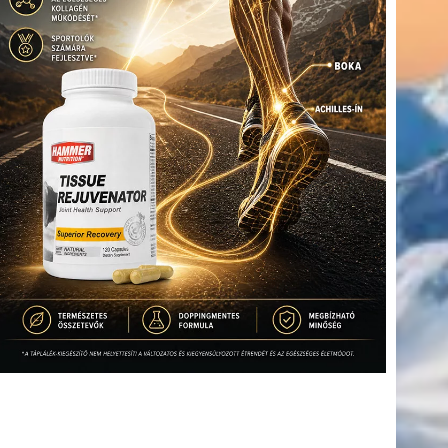
(416)
úszás
(361)
Hirdetés