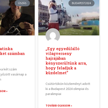
ÚSZÁS
BUDAPEST2024
atinka
„Egy egyedülálló
 két számban
világverseny
hajrájában
kényszerültünk arra,
hogy feladjuk a
ka két szám
küzdelmet”
yőzött vasárnap a
m
Csütörtökön közleményt adott
ki a Budapest 2024 olimpiai és
SOM »
paralimpiai
TOVÁBB OLVASOM »