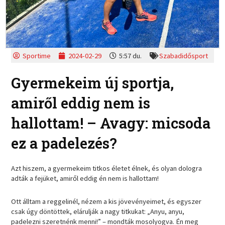
Sportime
2024-02-29
5:57 du.
Szabadidősport
Gyermekeim új sportja,
amiről eddig nem is
hallottam! – Avagy: micsoda
ez a padelezés?
Azt hiszem, a gyermekeim titkos életet élnek, és olyan dologra
adták a fejüket, amiről eddig én nem is hallottam!
Ott álltam a reggelinél, nézem a kis jövevényeimet, és egyszer
csak úgy döntöttek, elárulják a nagy titkukat: „Anyu, anyu,
padelezni szeretnénk menni!” – mondták mosolyogva. Én meg