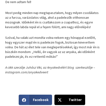
De nem adtam fel!
Most pedig minden nap megtapasztalom, hogy milyen csodálatos
az a furcsa, varázslatos világ, ahol a padelezők otthonosan
mozognak. Időnként én is csatlakozom a csapathoz, és egyre
kevesebb labda repül el a fejem fölött, ami nagy előrelépés!
Szóval, ha valaki azt mondta volna nekem egy hónappal ezelőtt,
hogy egyszer majd én is padelezni fogok, biztosan kinevettem
volna. De hát az élet tele van meglepetésekkel, így most már én is
büszkén mondom: „Helló, én vagyok az az anyuka, aki időnként
padelezni jár, és ez rettentő mókás!”
A cikk szerzője Juhász Viki, az Anyakedvéért blog szerkesztője –
instagram.com/anyakedveert
S
S
Facebook
Twitter
h
h