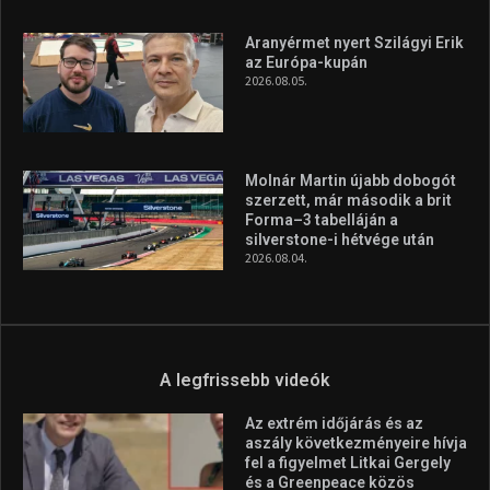
A legfrissebb videók
Az extrém időjárás és az
aszály következményeire hívja
fel a figyelmet Litkai Gergely
és a Greenpeace közös
híradója
2025.08.14.
Ne csak nézd, lásd is a focit! –
itt a Tippmix Teljes
Terjedelem!
2025.08.05.
„A Forma-1-es Magyar
Nagydíj az egész nemzetnek
fontos”
2025.06.19.