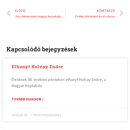
Előző
K
ELŐZŐ
KÖVETKEZŐ
Jön a fekvenyomó magyar bajnokság
Értékes döntetlent ért el a Kassa
Kapcsolódó bejegyzések
Elhunyt Holvay Endre
Életének 98. évében pénteken elhunyt Holvay Endre, a
Magyar Röplabda
TOVÁBB OLVASOM »
2016.02.26.
Nincs hozzászólás