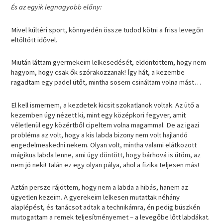
És az egyik legnagyobb előny:
Mivel kültéri sport, könnyedén össze tudod kötni a friss levegőn
eltöltött idővel.
Miután láttam gyermekeim lelkesedését, eldöntöttem, hogy nem
hagyom, hogy csak ők szórakozzanak! Így hát, a kezembe
ragadtam egy padel ütőt, mintha sosem csináltam volna mást…
El kell ismernem, a kezdetek kicsit szokatlanok voltak. Az ütő a
kezemben úgy nézett ki, mint egy középkori fegyver, amit
véletlenül egy közértből cipeltem volna magammal. De az igazi
probléma az volt, hogy a kis labda bizony nem volt hajlandó
engedelmeskedni nekem. Olyan volt, mintha valami elátkozott
mágikus labda lenne, ami úgy döntött, hogy bárhová is ütöm, az
nem jó neki! Talán ez egy olyan pálya, ahol a fizika teljesen más!
Aztán persze rájöttem, hogy nem a labda a hibás, hanem az
ügyetlen kezeim. A gyerekeim lelkesen mutattak néhány
alaplépést, és tanácsot adtak a technikámra, én pedig büszkén
mutogattam a remek teljesítményemet – a levegőbe lőtt labdákat.