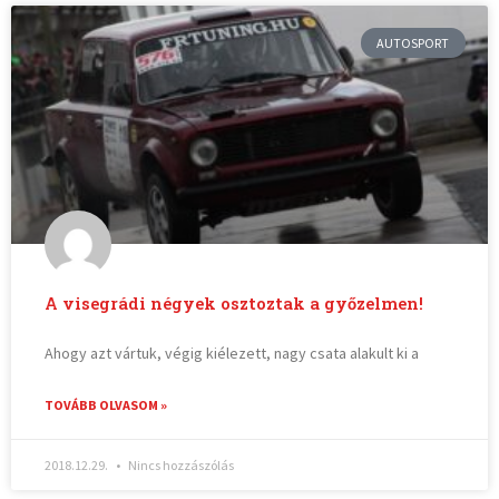
AUTOSPORT
A visegrádi négyek osztoztak a győzelmen!
Ahogy azt vártuk, végig kiélezett, nagy csata alakult ki a
TOVÁBB OLVASOM »
2018.12.29.
Nincs hozzászólás