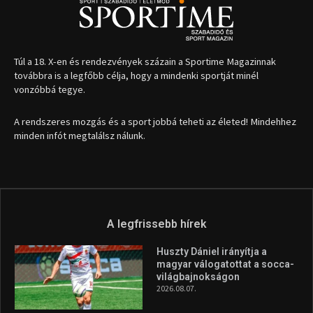
A legfrissebb hírek
Huszty Dániel irányítja a
magyar válogatottat a socca-
világbajnokságon
2026.08.07.
Aranyérmet nyert Szilágyi Erik
az Európa-kupán
2026.08.05.
Molnár Martin újabb dobogót
szerzett, már második a brit
Forma–3 tabelláján a
silverstone-i hétvége után
2026.08.04.