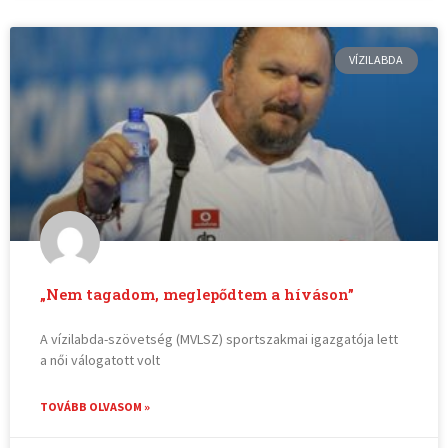
VÍZILABDA
„Nem tagadom, meglepődtem a híváson”
A vízilabda-szövetség (MVLSZ) sportszakmai igazgatója lett
a női válogatott volt
TOVÁBB OLVASOM »