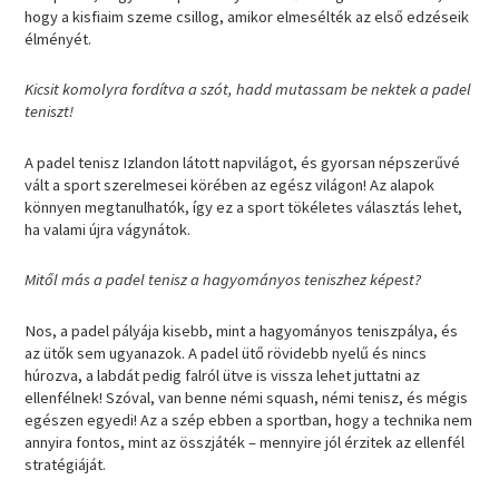
hogy a kisfiaim szeme csillog, amikor elmesélték az első edzéseik
élményét.
Kicsit komolyra fordítva a szót, hadd mutassam be nektek a padel
teniszt!
A padel tenisz Izlandon látott napvilágot, és gyorsan népszerűvé
vált a sport szerelmesei körében az egész világon! Az alapok
könnyen megtanulhatók, így ez a sport tökéletes választás lehet,
ha valami újra vágynátok.
Mitől más a padel tenisz a hagyományos teniszhez képest?
Nos, a padel pályája kisebb, mint a hagyományos teniszpálya, és
az ütők sem ugyanazok. A padel ütő rövidebb nyelű és nincs
húrozva, a labdát pedig falról ütve is vissza lehet juttatni az
ellenfélnek! Szóval, van benne némi squash, némi tenisz, és mégis
egészen egyedi! Az a szép ebben a sportban, hogy a technika nem
annyira fontos, mint az összjáték – mennyire jól érzitek az ellenfél
stratégiáját.