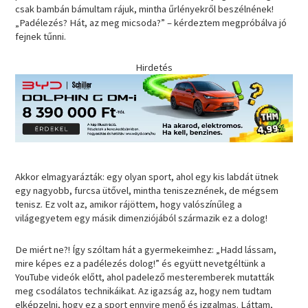
csak bambán bámultam rájuk, mintha űrlényekről beszélnének!
„Padélezés? Hát, az meg micsoda?” – kérdeztem megpróbálva jó
fejnek tűnni.
Hirdetés
Akkor elmagyarázták: egy olyan sport, ahol egy kis labdát ütnek
egy nagyobb, furcsa ütővel, mintha teniszeznének, de mégsem
tenisz. Ez volt az, amikor rájöttem, hogy valószínűleg a
világegyetem egy másik dimenziójából származik ez a dolog!
De miért ne?! Így szóltam hát a gyermekeimhez: „Hadd lássam,
mire képes ez a padélezés dolog!” és együtt nevetgéltünk a
YouTube videók előtt, ahol padelező mesteremberek mutatták
meg csodálatos technikáikat. Az igazság az, hogy nem tudtam
elképzelni, hogy ez a sport ennyire menő és izgalmas. Láttam,