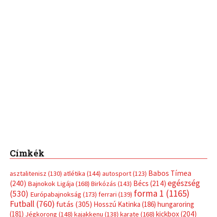
Címkék
Babos Tímea
asztalitenisz
(130)
atlétika
(144)
autosport
(123)
egészség
(240)
Bécs
(214)
Bajnokok Ligája
(168)
Birkózás
(143)
forma 1
(1165)
(530)
Európabajnokság
(173)
ferrari
(139)
Futball
(760)
futás
(305)
Hosszú Katinka
(186)
hungaroring
(181)
kickbox
(204)
Jégkorong
(148)
kajakkenu
(138)
karate
(168)
kézilabda
(448)
kosárlabda
(166)
Lewis Hamilton
(168)
magyar
Mercedes
(244)
labdarúgóválogatott
(148)
motorsport
(153)
Opel
rio
Dakar Team
(132)
Rali Világbajnokság
(122)
Rendezvény
(142)
sport
(438)
2016
(373)
szabadidősport
Sportime Magazin
(128)
(316)
tenisz
(416)
Szalay Balázs
(126)
táplálkozás
(155)
utazás
Video
(247)
vitorlázás
(126)
világbajnokság
(162)
Világkupa
(129)
életmód
(416)
(222)
vívás
(174)
vízilabda
(197)
Érdi Mária
(130)
úszás
(361)
Hirdetés