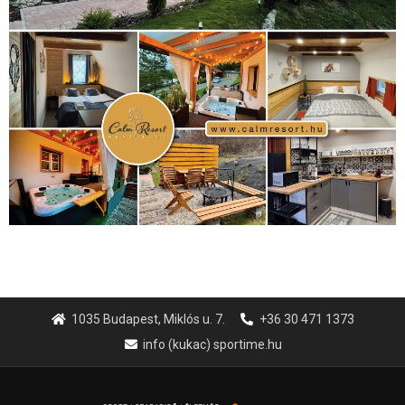
1035 Budapest, Miklós u. 7.
+36 30 471 1373
info (kukac) sportime.hu
Túl a 18. X-en és rendezvények százain a Sportime Magazinnak
továbbra is a legfőbb célja, hogy a mindenki sportját minél
vonzóbbá tegye.
A rendszeres mozgás és a sport jobbá teheti az életed! Mindehhez
minden infót megtalálsz nálunk.