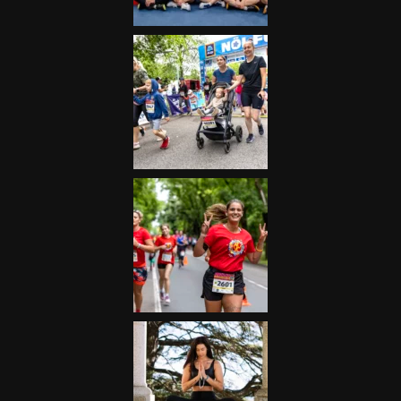
Futás
Kerékpár
Extrém Sportok