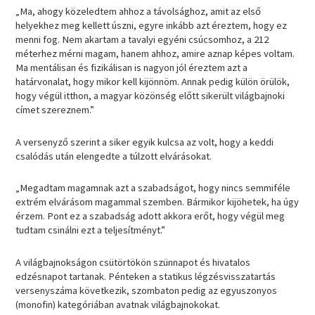
„Ma, ahogy közeledtem ahhoz a távolsághoz, amit az első
helyekhez meg kellett úszni, egyre inkább azt éreztem, hogy ez
menni fog. Nem akartam a tavalyi egyéni csúcsomhoz, a 212
méterhez mérni magam, hanem ahhoz, amire aznap képes voltam.
Ma mentálisan és fizikálisan is nagyon jól éreztem azt a
határvonalat, hogy mikor kell kijönnöm. Annak pedig külön örülök,
hogy végül itthon, a magyar közönség előtt sikerült világbajnoki
címet szereznem.”
A versenyző szerint a siker egyik kulcsa az volt, hogy a keddi
csalódás után elengedte a túlzott elvárásokat.
„Megadtam magamnak azt a szabadságot, hogy nincs semmiféle
extrém elvárásom magammal szemben. Bármikor kijöhetek, ha úgy
érzem. Pont ez a szabadság adott akkora erőt, hogy végül meg
tudtam csinálni ezt a teljesítményt.”
A világbajnokságon csütörtökön szünnapot és hivatalos
edzésnapot tartanak. Pénteken a statikus légzésvisszatartás
versenyszáma következik, szombaton pedig az egyuszonyos
(monofin) kategóriában avatnak világbajnokokat.