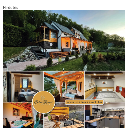
Futball
(760)
futás
(305)
Hosszú Katinka
(186)
hungaroring
(181)
kickbox
(204)
Jégkorong
(148)
kajakkenu
(138)
karate
(168)
kézilabda
(448)
kosárlabda
(166)
Lewis Hamilton
(168)
magyar
Mercedes
(244)
labdarúgóválogatott
(148)
motorsport
(153)
Opel
rio
Dakar Team
(132)
Rali Világbajnokság
(122)
Rendezvény
(142)
sport
(438)
2016
(373)
szabadidősport
Sportime Magazin
(128)
(316)
tenisz
(416)
Szalay Balázs
(126)
táplálkozás
(155)
utazás
Video
(247)
vitorlázás
(126)
világbajnokság
(162)
Világkupa
(129)
életmód
(416)
(222)
vívás
(174)
vízilabda
(197)
Érdi Mária
(130)
úszás
(361)
Hirdetés