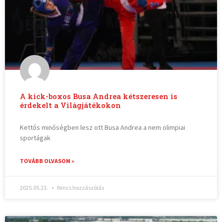
A kick-boxos Busa Andrea kétszeresen is
érdekelt a Világjátékokon
Kettős minőségben lesz ott Busa Andrea a nem olimpiai
sportágak
TOVÁBB OLVASOM »
2025.05.23.
Nincs hozzászólás