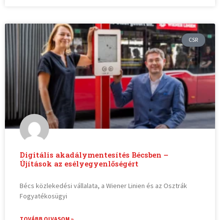
CSR
Digitális akadálymentesítés Bécsben –
Újítások az esélyegyenlőségért
Bécs közlekedési vállalata, a Wiener Linien és az Osztrák
Fogyatékosügyi
TOVÁBB OLVASOM »