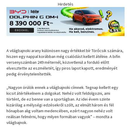
Hirdetés
A világbajnoki arany különösen nagy értékkel bír Törőcsik számára,
hiszen egy nappal korábban még csalódást kellett átélnie. A bifin
versenyszámban 249 méternél, közvetlenül a forduló előtt
elvesztette az eszméletét, így piros lapot kapott, eredményét
pedig érvénytelenítették.
„Nagyon örülök ennek a világbajnoki címnek. Tegnap kellett egy
kicsit átértékelnem a dolgokat. Nehéz volt feldolgozni, ami
történt, de ez benne van a sportágban. Az idei évem szinte
kizárólag a mélységi edzésekről szólt, az elmúlt három és fél
hónapban alig voltam medencében, ezért nagyon nehéz volt
reálisan felmérni, hogy milyen formában vagyok” – mondta a
világbajnok.