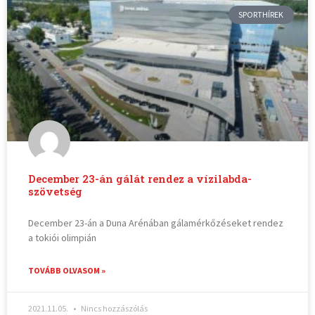
SPORTHÍREK
December 23-án gálát rendez a vízilabda-
szövetség
December 23-án a Duna Arénában gálamérkőzéseket rendez
a tokiói olimpián
TOVÁBB OLVASOM »
2021.11.05.
Nincs hozzászólás