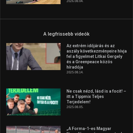
2026.08.07.
Aranyérmet nyert Szilágyi Erik
az Európa-kupán
2026.08.05.
Molnár Martin újabb dobogót
szerzett, már második a brit
Forma–3 tabelláján a
silverstone-i hétvége után
2026.08.04.
A legfrissebb videók
Az extrém időjárás és az
aszály következményeire hívja