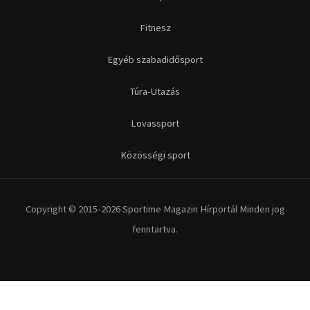
Futás
Kerékpár
Extrém Sportok
Fitnesz
Egyéb szabadidősport
Túra-Utazás