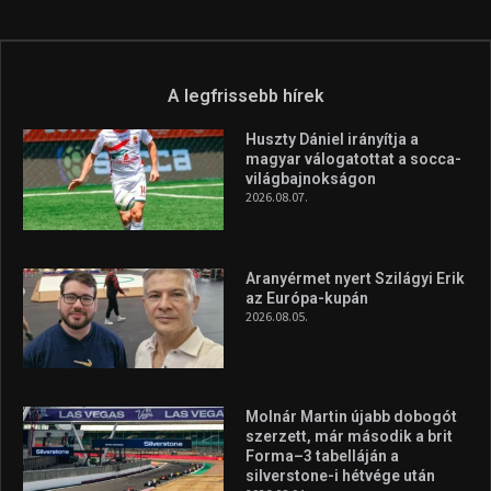
Túl a 18. X-en és rendezvények százain a Sportime Magazinnak
továbbra is a legfőbb célja, hogy a mindenki sportját minél
vonzóbbá tegye.
A rendszeres mozgás és a sport jobbá teheti az életed! Mindehhez
minden infót megtalálsz nálunk.
A legfrissebb hírek
Huszty Dániel irányítja a
magyar válogatottat a socca-
világbajnokságon