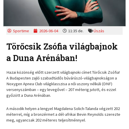
Sportime
2026-06-04
11:35 de.
Úszás
Törőcsik Zsófia világbajnok
a Duna Arénában!
Hazai közönség előtt szerzett világbajnoki címet Törőcsik Zsófia!
A Budapesten zajló szabadtüdős búvárúszó-világbajnokságon a
Noxygen Apnea Club világklasszisa a női uszony nélküli (DNF)
versenyszámban – egy levegővel – 207 méterig jutott, és ezzel
győzött a Duna Arénában.
A második helyen a lengyel Magdalena Solich-Talanda végzett 202
méterrel, míg a bronzérmet a dél-afrikai Bevin Reynolds szerezte
meg, ugyancsak 202 méteres teljesítménnyel.