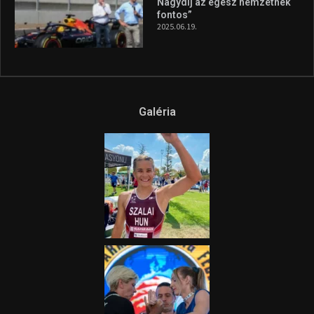
fel a figyelmet Litkai Gergely
és a Greenpeace közös
híradója
2025.08.14.
Ne csak nézd, lásd is a focit! –
itt a Tippmix Teljes
Terjedelem!
2025.08.05.
„A Forma-1-es Magyar
Nagydíj az egész nemzetnek
fontos”
2025.06.19.
Galéria