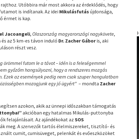
 rajthoz. Utóbbira már most akkora az érdeklődés, hogy
utamot is indítanak. Az idei
Mikulásfutás
újdonsága,
ő érmet is kap.
l Jacoangeli
,
Olaszország magyarországi nagykövete
,
 és az 5 km-es távon induló
Dr. Zacher Gábor
is, aki
áson részt vesz.
ig örömmel futom le a távot – idén is a feleségemmel
, nem győzőm hangsúlyozni, hogy a rendszeres mozgás
n. Ezek az események pedig nem csak szuper hangulatban
 közösségben mozogjunk egy jó ügyért”
– mondta
Zacher
 segítsen azokon, akik az ünnepi időszakban támogatás
ttonyba!”
akcióban egy hatalmas Mikulás-puttonyba
ők felajánlásait. Az ajándékokat az
SOS
ják meg. A
szervezők
tartós élelmiszereket, tisztító- és
znált cumit, cumisüveget, pelenkát és evőeszközöket