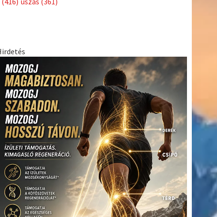
(416)
úszás
(361)
Hirdetés