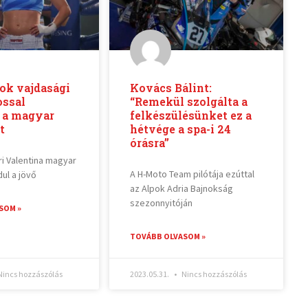
ok vajdasági
Kovács Bálint:
ossal
“Remekül szolgálta a
 a magyar
felkészülésünket ez a
t
hétvége a spa-i 24
órásra”
ri Valentina magyar
A H-Moto Team pilótája ezúttal
ul a jövő
az Alpok Adria Bajnokság
szezonnyitóján
SOM »
TOVÁBB OLVASOM »
incs hozzászólás
2023.05.31.
Nincs hozzászólás