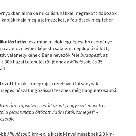
rnyokban állnak a mikulásruhákkal megrakott dobozok.
tt kapják majd meg a jelmezeket, a felnőttek még fehér
Mikulásfutás
lesz minden idők legnépesebb eseménye
áma az előző évhez képest csaknem megduplázódott,
táv valamelyikének. Bár a nevezők fele
budapesti
, az
 300 hazai településről jönnek a
Mikulások
, és 35
áll.
ltözött futók tömegrajtja rendkívüli látványnak
erséges hószállingózással tesznek még hangulatosabbá.
zők arcára. Tapsolva csodálkoznak, hogy csak jönnek és
tni a piros ruhába öltözött vidám futók tömegét
” –
ezetője
.
tóbb
Mikulások
5 km-en, a kicsit kényelmesebbek 2,3 km-