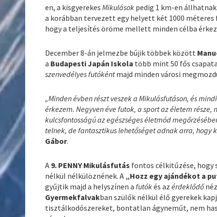
en, a kisgyerekes
Mikulások
pedig 1 km-en állhatnak
a korábban tervezett egy helyett két 1000 méteres f
hogy a teljesítés öröme mellett minden célba érkez
December 8-án jelmezbe bújik többek között
Manue
a
Budapesti Japán Iskola
több mint 50 fős csapata
szenvedélyes futóként
majd minden városi megmozdul
„Minden évben részt veszek a Mikulásfutáson, és mind
érkezem. Negyven éve futok, a sport az életem része
kulcsfontosságú az egészséges életmód megőrzésébe
telnek, de fantasztikus lehetőséget adnak arra, hogy
Gábor
.
A
9. PENNY Mikulásfutás
fontos célkitűzése, hogy
nélkül nélkülöznének. A
„Hozz egy ajándékot a pu
gyűjtik majd a helyszínen a
futók
és az
érdeklődő
néz
Gyermekfalvak
ban szülők nélkül élő gyerekek kap
tisztálkodószereket, bontatlan ágyneműt, nem has