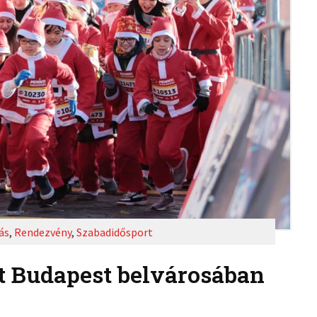
ás
,
Rendezvény
,
Szabadidősport
t Budapest belvárosában