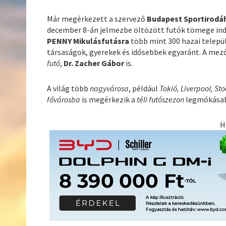
Már megérkezett a szervező
Budapest Sportirodá
december 8-án jelmezbe öltözött futók tömege in
PENNY Mikulásfutásra
több mint 300 hazai települ
társaságok, gyerekek és idősebbek egyaránt. A mez
futó
,
Dr. Zacher Gábor
is.
A világ több
nagyvárosa
, például
Tokió, Liverpool, S
fővárosba
is megérkezik a
téli futószezon
legmókásab
H