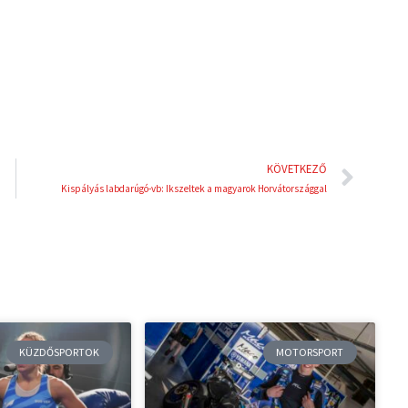
i
e
n
s
t
Köve
KÖVETKEZŐ
Kispályás labdarúgó-vb: Ikszeltek a magyarok Horvátországgal
KÜZDŐSPORTOK
MOTORSPORT