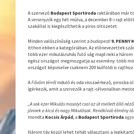
A szervező
Budapest Sportiroda
raktárában már to
A
versenyzők
egy hét múlva, a december 8-i rajt elő
szakállal is kiegészíthetik a piros öltözetet.
Minden valószínűség szerint a
budapesti
9. PENNY 
itthon ebben a kategóriában. Az előnevezettek sz
több ezer mikulásruhás futó vág majd neki a három 
egész országot megmozgatja az esemény: több mint
országot képviselve csaknem 200 külföldi is rajthoz 
A
Fővám térről
induló és oda visszaérkező, pirosba ö
ígérkezik, amit a
szervezők
a rajt-célvonalban mest
„A sok ezer Mikulás mosolyt csal az út mellett álló né
jönnek a kicsi és nagy Mikulások. Rendkívüli élmény lá
mondta
Kocsis Árpád
, a
Budapest Sportiroda
ügyv
Három táv közül lehet tehát választani: a legkitar