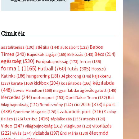
Címkék
Babos
asztalitenisz
(130)
atlétika
(144)
autosport
(123)
Tímea
(240)
Bécs
(214)
Bajnokok Ligája
(168)
Birkózás
(143)
egészség
(530)
Európabajnokság
(173)
ferrari
(139)
forma 1
(1165)
Futball
(760)
futás
(305)
Hosszú
Katinka
(186)
hungaroring
(181)
Jégkorong
(148)
kajakkenu
kézilabda
kickbox
(204)
(138)
karate
(168)
kosárlabda
(166)
(448)
Lewis Hamilton
(168)
magyar labdarúgóválogatott
(148)
Mercedes
(244)
motorsport
(153)
Opel Dakar Team
(132)
Rali
sport
rio 2016
(373)
Világbajnokság
(122)
Rendezvény
(142)
(438)
szabadidősport
(316)
Sportime Magazin
(128)
Szalay
tenisz
(416)
Balázs
(126)
táplálkozás
(155)
utazás
(126)
Video
(247)
vitorlázás
világbajnokság
(162)
Világkupa
(129)
életmód
(222)
vívás
(174)
vízilabda
(197)
Érdi Mária
(130)