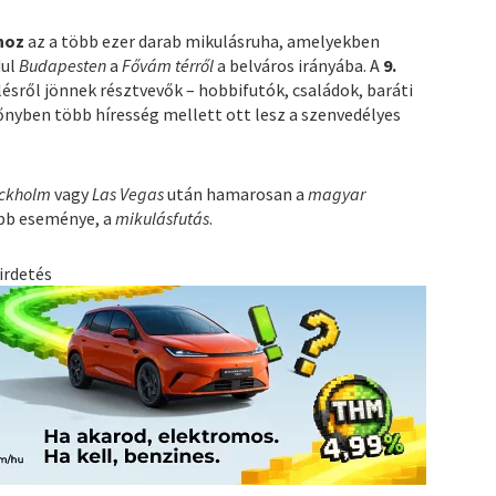
hoz
az a több ezer darab mikulásruha, amelyekben
dul
Budapesten
a
Fővám térről
a belváros irányába. A
9.
ésről jönnek résztvevők – hobbifutók, családok, baráti
őnyben több híresség mellett ott lesz a szenvedélyes
tockholm
vagy
Las Vegas
után hamarosan a
magyar
b eseménye, a
mikulásfutás
.
irdetés