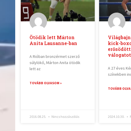
Ötödik lett Márton
Világbajn
Anita Lausanne-ban
kick-box
erősödött
válogatot
A Rióban bronzérmet szerző
súlylökő, Márton Anita ötödik
A 27 éves Ké
lett az
színekben ind
TOVÁBB OLVASOM »
TOVÁBB OLVA
2016.08.25.
Nincs hozzászólás
2024.10.30.
N