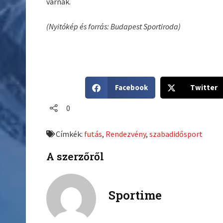
várnak.
(Nyitókép és forrás: Budapest Sportiroda)
S
S
Facebook
Twitter
h
h
a
a
0
r
r
e
e
Címkék:
futás
,
Rendezvény
,
szabadidősport
o
o
n
n
A szerzőről
f
t
a
w
c
i
Sportime
e
t
b
t
o
e