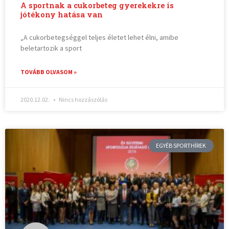
A sportnak a cukorbeteg gyerekekre is
jótékony hatása van
„A cukorbetegséggel teljes életet lehet élni, amibe
beletartozik a sport
TOVÁBB OLVASOM »
2020.12.02.
Nincs hozzászólás
EGYÉB SPORTHÍREK