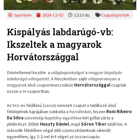
Sportime
2024-12-02
12:13 du.
Csapatsportok
Kispályás labdarúgó-vb:
Ikszeltek a magyarok
Horvátországgal
Döntetlennel kezdte a
világbajnokságot
a
magyar kispályás
labdarúgó-válogatott
. A
Maszkatban
zajló
világversenyen
a
magyarok
első csoportmeccsükön
Horvátországgal
csaptak
össze a H-csoportban.
Az 5+1-es felállású (
socca
) nemzeti csapat a találkozó első
félidejének hajrájában sokkolta a
horvátokat
, hiszen
Roni Ribeiro
Da Silva
szövetségi kapitány együttese
két góllal zárta a
játékrészt. Előbb
Huszty Dániel
, majd
Sóron Tibor
talált be. A
második félidőben végül déli szomszédainknak sikerült
egyenlíteni, így 2-2-vel ért véget az összecsapás.