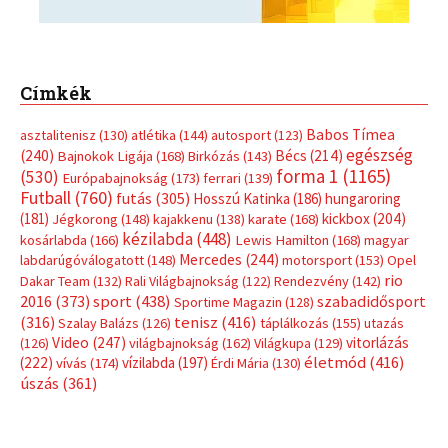
Címkék
Babos Tímea
asztalitenisz
(130)
atlétika
(144)
autosport
(123)
egészség
(240)
Bécs
(214)
Bajnokok Ligája
(168)
Birkózás
(143)
forma 1
(1165)
(530)
Európabajnokság
(173)
ferrari
(139)
Futball
(760)
futás
(305)
Hosszú Katinka
(186)
hungaroring
(181)
kickbox
(204)
Jégkorong
(148)
kajakkenu
(138)
karate
(168)
kézilabda
(448)
kosárlabda
(166)
Lewis Hamilton
(168)
magyar
Mercedes
(244)
labdarúgóválogatott
(148)
motorsport
(153)
Opel
rio
Dakar Team
(132)
Rali Világbajnokság
(122)
Rendezvény
(142)
sport
(438)
2016
(373)
szabadidősport
Sportime Magazin
(128)
(316)
tenisz
(416)
Szalay Balázs
(126)
táplálkozás
(155)
utazás
Video
(247)
vitorlázás
(126)
világbajnokság
(162)
Világkupa
(129)
életmód
(416)
(222)
vívás
(174)
vízilabda
(197)
Érdi Mária
(130)
úszás
(361)