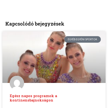
Kapcsolódó bejegyzések
EGYÉB EGYÉNI SPORTOK
Egész napos programok a
kontinensbajnokságon