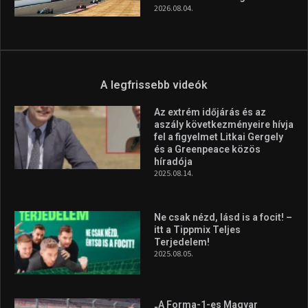
2026.08.04.
A legfrissebb videók
Az extrém időjárás és az
aszály következményeire hívja
fel a figyelmet Litkai Gergely
és a Greenpeace közös
híradója
2025.08.14.
Ne csak nézd, lásd is a focit! –
itt a Tippmix Teljes
Terjedelem!
2025.08.05.
„A Forma-1-es Magyar