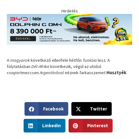
Hirdetés
A
magyarok
következő ellenfele hétfőn
Tunézia
lesz. A
folytatásban
Dél-Afrika
következik, végül az utolsó
csoportmeccsen
Argentínával
néznek farkasszemet
Husztyék
.
S
S
Facebook
Twitter
h
h
a
a
S
S
r
r
Linkedin
Pinterest
h
h
e
e
a
a
o
o