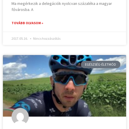
Ma megérkezik a delegációk nyolcvan százaléka a magyar
fővárosba. A
TOVÁBB OLVASOM »
2017.05.16.
Nincs hozzászólás
EGÉSZSÉG-ÉLETMÓD