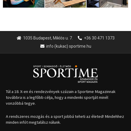
1035 Budapest, Miklós u. 7.
+36 30 471 1373
info (kukac) sportime.hu
Túl a 18. X-en és rendezvények százain a Sportime Magazinnak
továbbra is a legfőbb célja, hogy a mindenki sportját minél
vonzóbbá tegye.
A rendszeres mozgás és a sport jobbá teheti az életed! Mindehhez
minden infót megtalálsz nálunk.