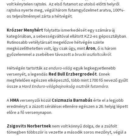
volt kénytelen rajtolni. Az első futamot az utolsó előtti helyről
rajtolva nyerte meg, végül három futamgyőzelmet aratva, 100%-
os teljesítménnyel zárta a hétvégét.
Krózser Menyhért
folytatta ismerkedését egy számára új
kategóriában, a sebességváltóval ellátott KZ2-es géposztályban.
Rutinosabb vetélytársait megelőzve hétvégén szinte
megközelíthetetlen volt, így csak úgy, mint
Áron
, ő is három
győzelemmel a zsebében távozott a
brucki aszfaltcsíkról
.
Hétvégén tartották az
enduro-világ
egyik legkegyetlenebb
versenyét, a legendás
Red Bull Erzbergrodeót
. Ennek
megfelelően egészen elképesztő, több mint 1700 fő nevező gyűlt
össze a
Hard Enduro-világbajnokság osztrák futamára
.
A
HMA
versenyzői közül
Csizmazia Barnabás
érte el a legjobb
eredményt: a zúzott sérülései ellenére egészen a 26. helyig lépett
előre a fő versenynapon.
Zsigovits Norbertnek
nem volt könnyű dolga, de a zsúfolt
tömegben többször is vezette a második soros mezőnyt, végül a