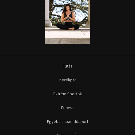
Extrém Sportok
Fitnesz
Egyéb szabadidősport
Túra-Utazás
Lovassport
Közösségi sport
Copyright © 2015-2026 Sportime Magazin Hírportál Minden jog
fenntartva.