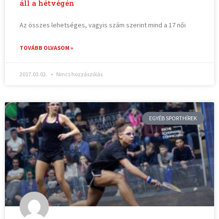
áll a hétvégén
Az összes lehetséges, vagyis szám szerint mind a 17 női
TOVÁBB OLVASOM »
2017.03.02.
Nincs hozzászólás
EGYÉB SPORTHÍREK