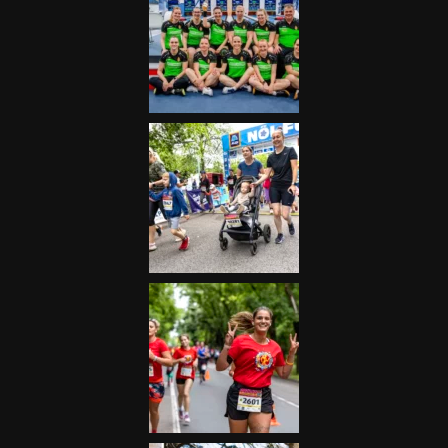
Futás
Kerékpár