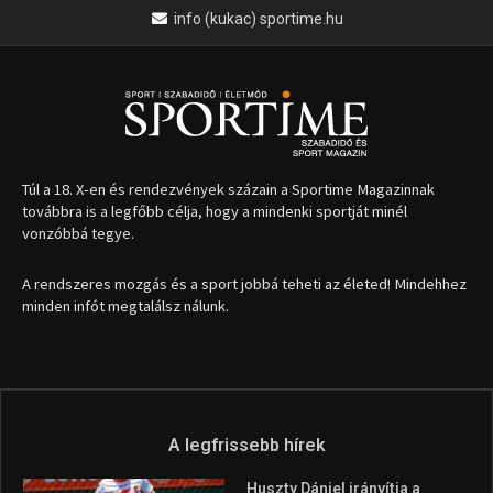
minden infót megtalálsz nálunk.
A legfrissebb hírek
Huszty Dániel irányítja a
magyar válogatottat a socca-
világbajnokságon
2026.08.07.
Aranyérmet nyert Szilágyi Erik
az Európa-kupán
2026.08.05.
Molnár Martin újabb dobogót
szerzett, már második a brit