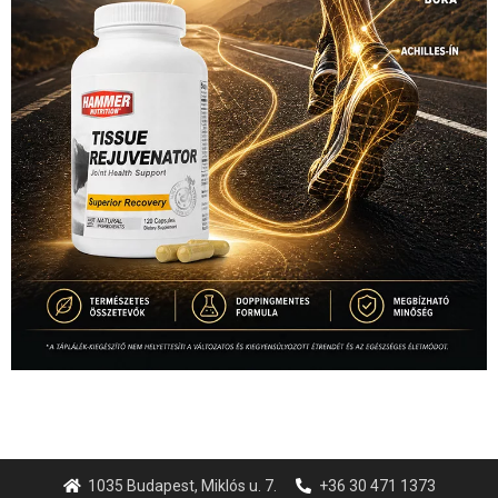
1035 Budapest, Miklós u. 7.
+36 30 471 1373
info (kukac) sportime.hu
Túl a 18. X-en és rendezvények százain a Sportime Magazinnak
továbbra is a legfőbb célja, hogy a mindenki sportját minél
vonzóbbá tegye.
A rendszeres mozgás és a sport jobbá teheti az életed! Mindehhez