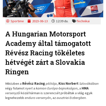
Sportime
2023-06-13
12:39 du.
Technikai
A Hungarian Motorsport
Academy által támogatott
Révész Racing tökéletes
hétvégét zárt a Slovakia
Ringen
Miközben a
Révész Racing
pilótája
,
Kiss Norbert
Szlovákiában
négy futamot
nyert
a
kamion Európa-bajnokságon
, a
HMA
versenyzői
közül hárman is szerencsét próbáltak a világ egyik
legnehezebb
enduro-versenyén
, az
ausztriai Erzbergben
.