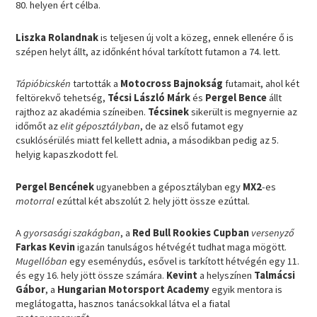
80. helyen ért célba.
Liszka Rolandnak
is teljesen új volt a közeg, ennek ellenére ő is
szépen helyt állt, az időnként hóval tarkított futamon a 74. lett.
Tápióbicskén
tartották a
Motocross Bajnokság
futamait, ahol két
feltörekvő tehetség,
Técsi László Márk
és
Pergel Bence
állt
rajthoz az akadémia színeiben.
Técsinek
sikerült is megnyernie az
időmőt az
elit géposztályban
, de az első futamot egy
csuklósérülés miatt fel kellett adnia, a másodikban pedig az 5.
helyig kapaszkodott fel.
Pergel Bencének
ugyanebben a géposztályban egy
MX2
-es
motorral
ezúttal két abszolút 2. hely jött össze ezúttal.
A
gyorsasági szakágban
, a
Red Bull Rookies Cupban
versenyző
Farkas Kevin
igazán tanulságos hétvégét tudhat maga mögött.
Mugellóban
egy eseménydús, esővel is tarkított hétvégén egy 11.
és egy 16. hely jött össze számára.
Kevint
a helyszínen
Talmácsi
Gábor
, a
Hungarian Motorsport Academy
egyik mentora is
meglátogatta, hasznos tanácsokkal látva el a fiatal