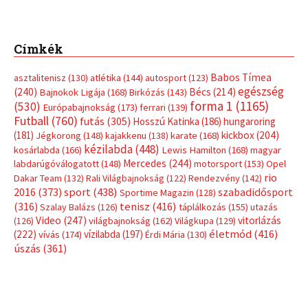
sport
(438)
2016
(373)
szabadidősport
Sportime Magazin
(128)
(316)
tenisz
(416)
Szalay Balázs
(126)
táplálkozás
(155)
utazás
Video
(247)
vitorlázás
(126)
világbajnokság
(162)
Világkupa
(129)
életmód
(416)
(222)
vívás
(174)
vízilabda
(197)
Érdi Mária
(130)
úszás
(361)
Hirdetés