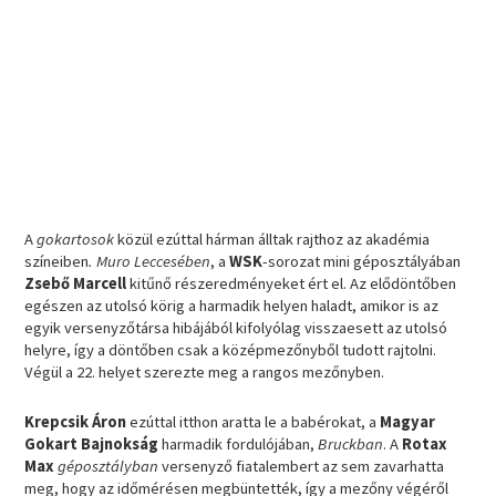
A
gokartosok
közül ezúttal hárman álltak rajthoz az akadémia
színeiben
. Muro Leccesében
, a
WSK
-sorozat mini géposztályában
Zsebő Marcell
kitűnő részeredményeket ért el. Az elődöntőben
egészen az utolsó körig a harmadik helyen haladt, amikor is az
egyik versenyzőtársa hibájából kifolyólag visszaesett az utolsó
helyre, így a döntőben csak a középmezőnyből tudott rajtolni.
Végül a 22. helyet szerezte meg a rangos mezőnyben.
Krepcsik Áron
ezúttal itthon aratta le a babérokat, a
Magyar
Gokart Bajnokság
harmadik fordulójában,
Bruckban
. A
Rotax
Max
géposztályban
versenyző fiatalembert az sem zavarhatta
meg, hogy az időmérésen megbüntették, így a mezőny végéről