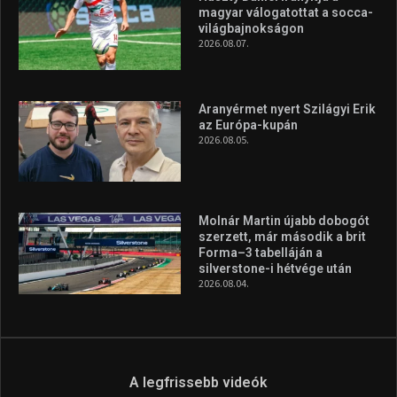
Forma–3 tabelláján a
silverstone-i hétvége után
2026.08.04.
A legfrissebb videók
Az extrém időjárás és az
aszály következményeire hívja
fel a figyelmet Litkai Gergely
és a Greenpeace közös
híradója
2025.08.14.
Ne csak nézd, lásd is a focit! –
itt a Tippmix Teljes
Terjedelem!
2025.08.05.