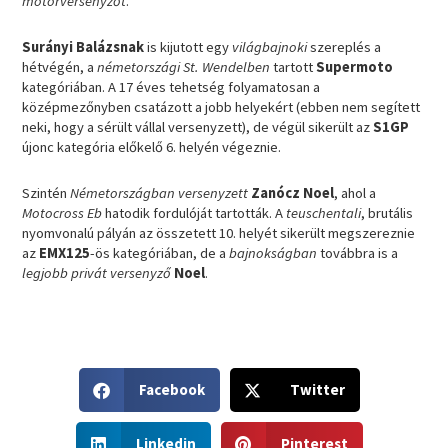
motorversenyzőt
.
Surányi Balázsnak
is kijutott egy
világbajnoki
szereplés a
hétvégén, a
németországi
St. Wendelben
tartott
Supermoto
kategóriában. A 17 éves tehetség folyamatosan a
középmezőnyben csatázott a jobb helyekért (ebben nem segített
neki, hogy a sérült vállal versenyzett), de végül sikerült az
S1GP
újonc kategória előkelő 6. helyén végeznie.
Szintén
Németországban versenyzett
Zanócz Noel
, ahol a
Motocross Eb
hatodik fordulóját tartották. A
teuschentali
, brutális
nyomvonalú pályán az összetett 10. helyét sikerült megszereznie
az
EMX125
-ös kategóriában, de a
bajnokságban
továbbra is a
legjobb privát versenyző
Noel
.
S
S
Facebook
Twitter
h
h
a
a
S
S
r
r
Linkedin
Pinterest