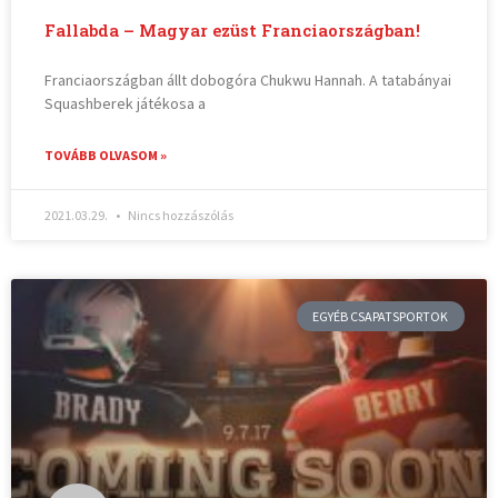
Fallabda – Magyar ezüst Franciaországban!
Franciaországban állt dobogóra Chukwu Hannah. A tatabányai
Squashberek játékosa a
TOVÁBB OLVASOM »
2021.03.29.
Nincs hozzászólás
EGYÉB CSAPATSPORTOK