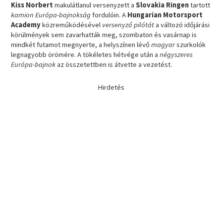
Kiss Norbert
makulátlanul versenyzett a
Slovakia Ringen
tartott
kamion Európa-bajnokság
fordulóin. A
Hungarian Motorsport
Academy
közreműködésével
versenyző pilótát
a változó időjárási
körülmények sem zavarhatták meg, szombaton és vasárnap is
mindkét futamot megnyerte, a helyszínen lévő
magyar
szurkolók
legnagyobb örömére. A tökéletes hétvége után a
négyszeres
Európa-bajnok
az összetettben is átvette a vezetést.
Hirdetés