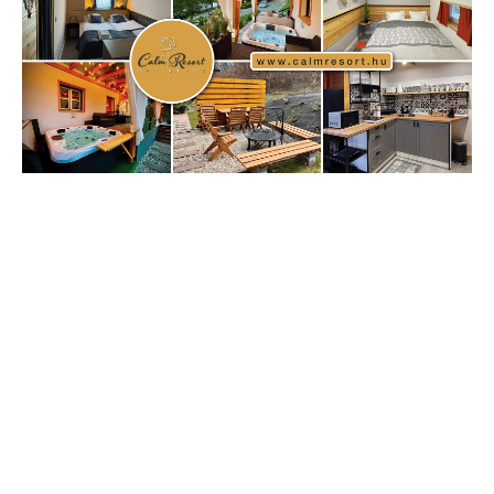
Címkék
Babos Tímea
asztalitenisz
(130)
atlétika
(144)
autosport
(123)
egészség
(240)
Bécs
(214)
Bajnokok Ligája
(168)
Birkózás
(143)
forma 1
(1165)
(530)
Európabajnokság
(173)
ferrari
(139)
Futball
(760)
futás
(305)
Hosszú Katinka
(186)
hungaroring
(181)
kickbox
(204)
Jégkorong
(148)
kajakkenu
(138)
karate
(168)
kézilabda
(448)
kosárlabda
(166)
Lewis Hamilton
(168)
magyar
Mercedes
(244)
labdarúgóválogatott
(148)
motorsport
(153)
Opel
rio
Dakar Team
(132)
Rali Világbajnokság
(122)
Rendezvény
(142)