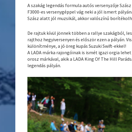
A szakág legendás formula autós versenyzője Szász 
F3000-es versenygéppel vág neki a jól ismert pályá
Szász alatt jól muzsikál, akkor valószínű borítékolh
De rajtuk kívül jönnek többen a rallye szakágból, les
rajthoz hegyiversenyen és először ezen a pályán. Vis
különítménye, a jó öreg kupás Suzuki Swift-ekkel!
A LADA márka rajongóinak is ismét igazi orgia lehet
orosz márkával, akik a LADA King Of The Hill Pará
legendás pályán.