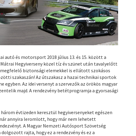
i autó és motorsport 2018 július 13. és 15. között a
Mátrai Hegyiverseny közel tíz év szünet után tavalyelőtt
a megfelelő biztonsági elemekkel is ellátott szokásos
özötti szakaszán! Az útszakasz a hazai technikai sportok
ne egyben. Az idei versenyt a szervezők az örökös magyar
zentelik majd. A rendezvény betétprogramja a gyorsasági
t három évtizeden keresztül hegyiversenyeket egészen
a már annyira leromlott, hogy már nem lehetett
endezvényt. A Magyar Nemzeti Autósport Szövetség
dolgozott rajta, hogy ez a rendezvény és ez a