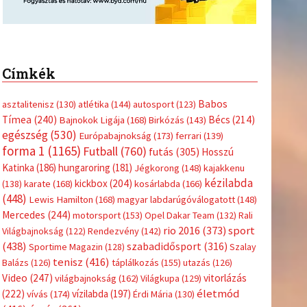
Címkék
Babos
asztalitenisz
(130)
atlétika
(144)
autosport
(123)
Tímea
(240)
Bécs
(214)
Bajnokok Ligája
(168)
Birkózás
(143)
egészség
(530)
Európabajnokság
(173)
ferrari
(139)
forma 1
(1165)
Futball
(760)
futás
(305)
Hosszú
Katinka
(186)
hungaroring
(181)
Jégkorong
(148)
kajakkenu
kézilabda
kickbox
(204)
(138)
karate
(168)
kosárlabda
(166)
(448)
Lewis Hamilton
(168)
magyar labdarúgóválogatott
(148)
Mercedes
(244)
motorsport
(153)
Opel Dakar Team
(132)
Rali
sport
rio 2016
(373)
Világbajnokság
(122)
Rendezvény
(142)
(438)
szabadidősport
(316)
Sportime Magazin
(128)
Szalay
tenisz
(416)
Balázs
(126)
táplálkozás
(155)
utazás
(126)
Video
(247)
vitorlázás
világbajnokság
(162)
Világkupa
(129)
életmód
(222)
vívás
(174)
vízilabda
(197)
Érdi Mária
(130)