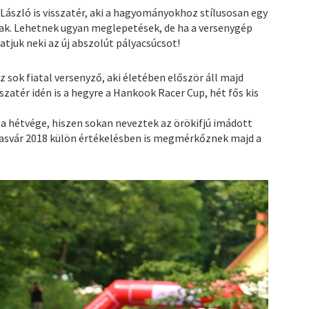
László is visszatér, aki a hagyományokhoz stílusosan egy
nak. Lehetnek ugyan meglepetések, de ha a versenygép
atjuk neki az új abszolút pályacsúcsot!
z sok fiatal versenyző, aki életében először áll majd
szatér idén is a hegyre a Hankook Racer Cup, hét fős kis
 a hétvége, hiszen sokan neveztek az örökifjú imádott
dsasvár 2018 külön értékelésben is megmérkőznek majd a