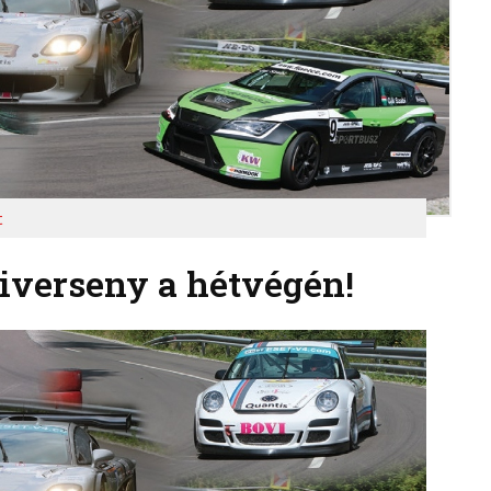
t
iverseny a hétvégén!