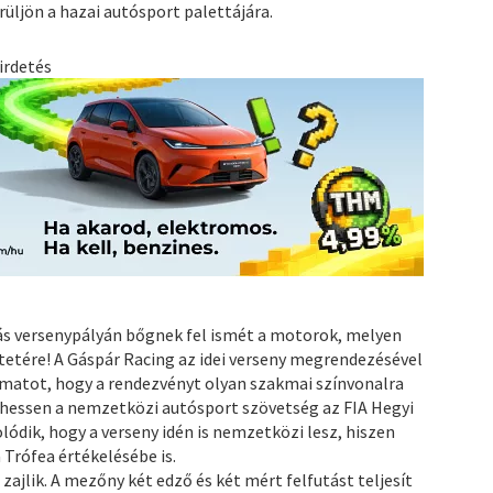
üljön a hazai autósport palettájára.
irdetés
ás versenypályán bőgnek fel ismét a motorok, melyen
tetére! A Gáspár Racing az idei verseny megrendezésével
amatot, hogy a rendezvényt olyan szakmai színvonalra
essen a nemzetközi autósport szövetség az FIA Hegyi
dik, hogy a verseny idén is nemzetközi lesz, hiszen
 Trófea értékelésébe is.
zajlik. A mezőny két edző és két mért felfutást teljesít