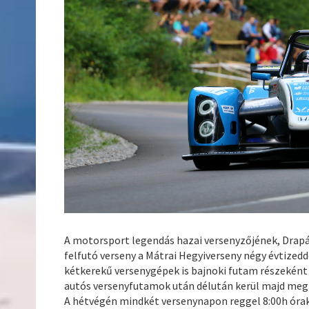
A motorsport legendás hazai versenyzőjének, Drap
felfutó verseny a Mátrai Hegyiverseny négy évtizedd
kétkerekű versenygépek is bajnoki futam részeként
autós versenyfutamok után délután kerül majd me
A hétvégén mindkét versenynapon reggel 8:00h órak