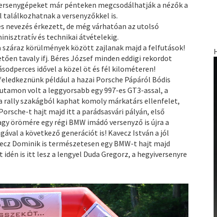
versenygépeket már pénteken megcsodálhatják a nézők a
 találkozhatnak a versenyzőkkel is.
es nevezés érkezett, de még várhatóan az utolsó
nisztratív és technikai átvételekig.
száraz körülmények között zajlanak majd a felfutások!
tően tavaly ifj. Béres József minden eddigi rekordot
odperces idővel a közel öt és fél kilométeren!
ledkeznünk például a hazai Porsche Pápáról Bódis
futamon volt a leggyorsabb egy 997-es GT3-assal, a
 rally szakágból kaphat komoly márkatárs ellenfelet,
rsche-t hajt majd itt a parádsasvári pályán, első
agy örömére egy régi BMW imádó versenyző is újra a
ával a következő generációt is! Kavecz István a jól
Kavecz Dominik is természetesen egy BMW-t hajt majd
idén is itt lesz a lengyel Duda Gregorz, a hegyiversenyre