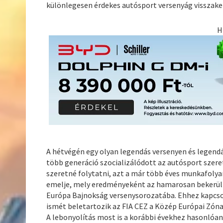
különlegesen érdekes autósport versenyág visszaker
H
A hétvégén egy olyan legendás versenyen és legend
több generáció szocializálódott az autósport szere
szeretné folytatni, azt a már több éves munkafoly
emelje, mely eredményeként az hamarosan bekerülh
Európa Bajnokság versenysorozatába. Ehhez kapcsoló
ismét beletartozik az FIA CEZ a Közép Európai Zóna
A lebonyolítás most is a korábbi évekhez hasonlóan 