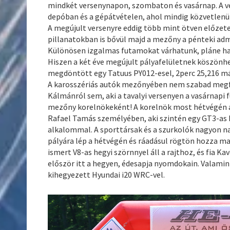
mindkét versenynapon, szombaton és vasárnap. A 
depóban és a gépátvételen, ahol mindig közvetlenül
A megújult versenyre eddig több mint ötven előzet
pillanatokban is bővül majd a mezőny a pénteki admi
Különösen izgalmas futamokat várhatunk, pláne ha 
Hiszen a két éve megújult pályafelületnek köszönhe
megdöntött egy Tatuus PY012-esel, 2perc 25,216 más
A karosszériás autók mezőnyében nem szabad megfe
Kálmánról sem, aki a tavalyi versenyen a vasárnapi 
mezőny korelnökeként! A korelnök most hétvégén a
Rafael Tamás személyében, aki szintén egy GT3-as Po
alkalommal. A sporttársak és a szurkolók nagyon n
pályára lép a hétvégén és ráadásul rögtön hozza mag
ismert V8-as hegyi szörnnyel áll a rajthoz, és fia 
először itt a hegyen, édesapja nyomdokain. Valamint 
kihegyezett Hyundai i20 WRC-vel.