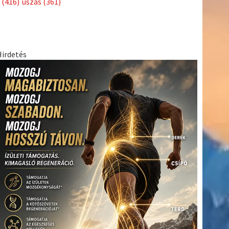
(416)
úszás
(361)
Hirdetés