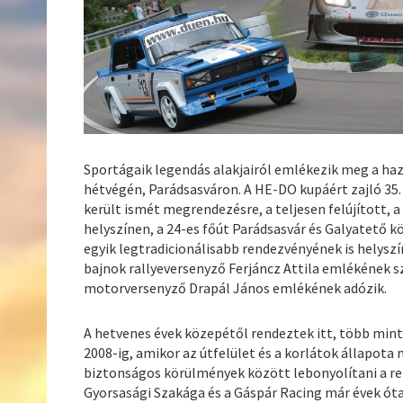
Sportágaik legendás alakjairól emlékezik meg a haza
hétvégén, Parádsasváron. A HE-DO kupáért zajló 35. 
került ismét megrendezésre, a teljesen felújított, 
helyszínen, a 24-es főút Parádsasvár és Galyatető k
egyik legtradicionálisabb rendezvényének is helyszí
bajnok rallyeversenyző Ferjáncz Attila emlékének s
motorversenyző Drapál János emlékének adózik.
A hetvenes évek közepétől rendeztek itt, több min
2008-ig, amikor az útfelület és a korlátok állapot
biztonságos körülmények között lebonyolítani a r
Gyorsasági Szakága és a Gáspár Racing már évek óta 