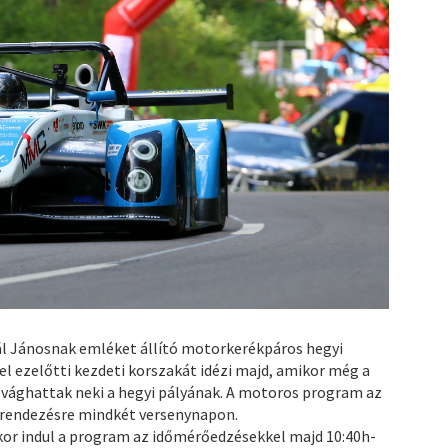
ál Jánosnak emléket állító motorkerékpáros hegyi
el ezelőtti kezdeti korszakát idézi majd, amikor még a
 vághattak neki a hegyi pályának. A motoros program az
grendezésre mindkét versenynapon.
or indul a program az időmérőedzésekkel majd 10:40h-