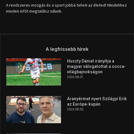
1035 Budapest, Miklós u. 7.
+36 30 471 1373
info (kukac) sportime.hu
Túl a 18. X-en és rendezvények százain a Sportime Magazinnak
továbbra is a legfőbb célja, hogy a mindenki sportját minél
vonzóbbá tegye.
A rendszeres mozgás és a sport jobbá teheti az életed! Mindehhez
minden infót megtalálsz nálunk.
A legfrissebb hírek