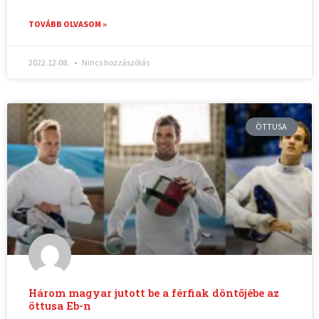
TOVÁBB OLVASOM »
2022.12.08.
Nincs hozzászólás
ÖTTUSA
Három magyar jutott be a férfiak döntőjébe az
öttusa Eb-n