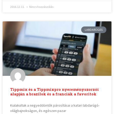
2016.12.11.
Nincs hozzászólás
LABDARÚGÁS
Tippmix és a Tippmixpro nyereményszorzói
alapján a brazilok és a franciák a favoritok
Kialakultak a negyeddöntők párosításai a katari labdarúgó-
világbajnokságon, és egészen pazar