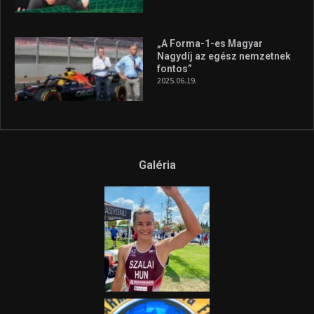
A legfrissebb videók
Az extrém időjárás és az
aszály következményeire hívja
fel a figyelmet Litkai Gergely
és a Greenpeace közös
híradója
2025.08.14.
Ne csak nézd, lásd is a focit! –
itt a Tippmix Teljes
Terjedelem!
2025.08.05.
„A Forma-1-es Magyar
Nagydíj az egész nemzetnek
fontos”
2025.06.19.