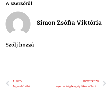
e
t
A szerzőről
i
i
b
t
n
n
o
e
k
t
o
r
e
e
Simon Zsófia Viktória
k
d
r
i
e
n
s
t
Szólj hozzá
Előző
K
ELŐZŐ
KÖVETKEZŐ
Fagy és hó nélkül
A pajzsmirigybetegség főként nőket érint