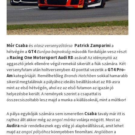
Mór Csaba
és
olasz versenyzőtársa
Patrick Zamparini
a
hétvégén a
GT4
Európa-bajnokság
második fordulóján vesz részt
a
Racing One Motorsport Audi R8
-asával! Az idénynyitó az
aggasztó jelek ellenére végül remekül sikerült a fiúk számára. Két
versenyfutam után holtversenyben 43 ponttal vezetik a
GT4 Pro-
Am
kategóriáját. Remélhetőleg
Brands Hatchben
sokkal hamarabb
sikerül megtalálniuk a pályához ideális beállításokat az R8-asra
mint az első hétvégén, ahol ez az első futamon az igazán jó
helyezésbe került. A remények szerint a csapattal is
összecsiszoltabb lesz majd a munka a kiállásoknál, mint a múltkor!
A pálya egyikőjük számára sem ismeretlen
Csaba
tavaly már itt is
rajthoz állt akkor még az
angol márka
volánja mögött. Most az
Audira
már rendelkeznek egy elég jó alapbeállítással, amit lehet
majd az
angol pályához
könnyebben finomítani.
Angliában
a