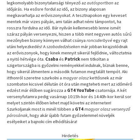
legkomolyabb bizonytalansági tényező az
autósportban
az
időjárás. Ha esősre fordul az idő, az bizony alaposan
megkavarhatja az erőviszonyokat. A tesztnapokon egy keveset
mentek már vizes pályán, ami talán adhat némi támpontot, ha
rosszra fordulna az idő. Bár nyilván kellemesebb lenne ismét
száraz pályán versenyezni, hiszen a több mint negyven autós sűrű
mezőnyben bizony könnyen válhat csúnya
roncsderbyvé
egy rajt
utáni helyezkedés! A
szabadedzéseken
már jobban kirajzolódnak
az erőviszonyok, hogy kinek mennyit sikerül fejlődnie, változtatnia
a nyitó hétvége óta.
Csaba
és
Patrick
nem titkoltan a
szigetországba is győzelmi reményekkel indulnak, bíznak benne,
hogy sikerül átmenteni a második futamon megtalált tempót. Aki
itthonról szeretne szurkolni a
magyar olasz
kettősnek az már
szombaton kicsivel délután öt óra után megteheti mert az időmérő
edzést már élőben sugározza a
GT4 YouTube
csatornája. A két
versenyfutamra pedig vasárnap 10:15h-kor és 14:40h-kor kerül sor
melyet szintén élőben lehet majd követni az interneten!
Szurkoljanak most is minél többen a
GT4
magyar olasz versenyző
párosának
, hogy akár újabb futam győzelemmel növeljék
esélyeiket a bajnoki cím elhódítására!
Hirdetés