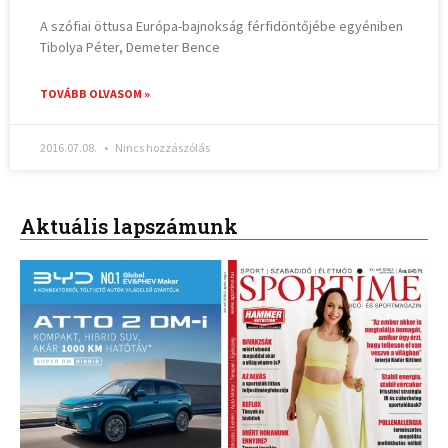
A szófiai öttusa Európa-bajnokság férfidöntőjébe egyéniben
Tibolya Péter, Demeter Bence
TOVÁBB OLVASOM »
2016.07.08.
Nincs hozzászólás
Aktuális lapszámunk