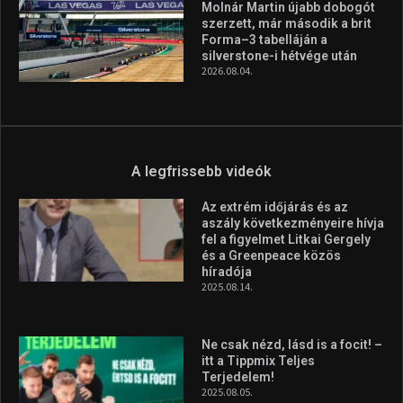
Huszty Dániel irányítja a
magyar válogatottat a socca-
világbajnokságon
2026.08.07.
Aranyérmet nyert Szilágyi Erik
az Európa-kupán
2026.08.05.
Molnár Martin újabb dobogót
szerzett, már második a brit
Forma–3 tabelláján a
silverstone-i hétvége után
2026.08.04.