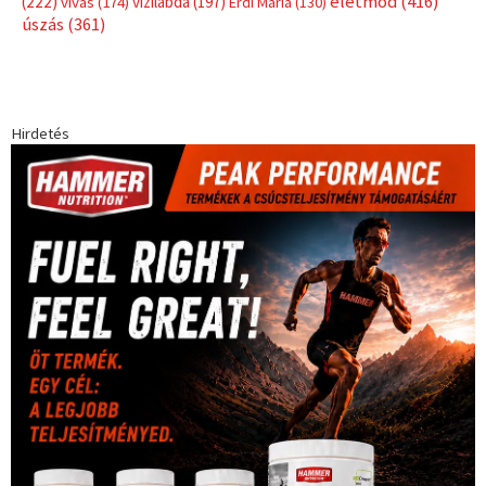
Címkék
Babos Tímea
asztalitenisz
(130)
atlétika
(144)
autosport
(123)
egészség
(240)
Bécs
(214)
Bajnokok Ligája
(168)
Birkózás
(143)
forma 1
(1165)
(530)
Európabajnokság
(173)
ferrari
(139)
Futball
(760)
futás
(305)
Hosszú Katinka
(186)
hungaroring
(181)
kickbox
(204)
Jégkorong
(148)
kajakkenu
(138)
karate
(168)
kézilabda
(448)
kosárlabda
(166)
Lewis Hamilton
(168)
magyar
Mercedes
(244)
labdarúgóválogatott
(148)
motorsport
(153)
Opel
rio
Dakar Team
(132)
Rali Világbajnokság
(122)
Rendezvény
(142)
sport
(438)
2016
(373)
szabadidősport
Sportime Magazin
(128)
(316)
tenisz
(416)
Szalay Balázs
(126)
táplálkozás
(155)
utazás
Video
(247)
vitorlázás
(126)
világbajnokság
(162)
Világkupa
(129)
életmód
(416)
(222)
vívás
(174)
vízilabda
(197)
Érdi Mária
(130)
úszás
(361)
Hirdetés