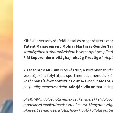
Kibővült versenyzői felállással és megerősített csa
Talent Management
:
Molnár Martin
és
Gender Ta
személyében
a
túraautózásban
is versenyképes
pilót
FIM Superenduro-világbajnokság Prestige
kateg
A szezonra a
MOTAM
is felkészült, a korábban
taná
vezetőjeként folytatja a sportmenedzsment divízió
korábban tíz évet töltött a
Forma-1
-ben, a
MotoG
hospitality menedzserként
.
Adorján Viktor
marketing
„
A MOTAM indulása óta remek szakemberekkel dolgozunk
rendelkező munkatársak csatlakoztak. Magyarországo
sikeréért és nagyszerű látni, hogy kiváló külföldi pa