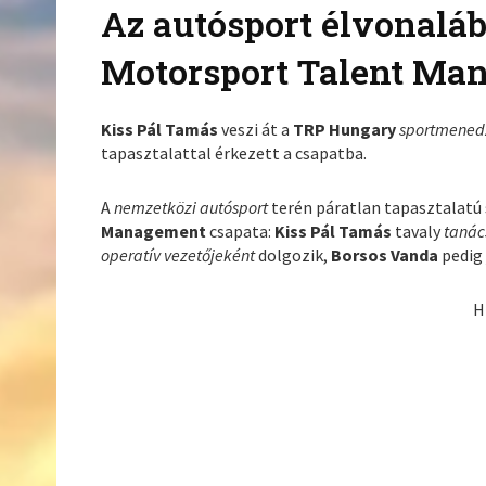
Az autósport élvonalábó
Motorsport Talent Ma
Kiss Pál Tamás
veszi át a
TRP Hungary
sportmene
tapasztalattal érkezett a csapatba.
A
nemzetközi autósport
terén páratlan tapasztalatú
Management
csapata:
Kiss Pál Tamás
tavaly
taná
operatív vezetőjeként
dolgozik,
Borsos Vanda
pedi
H