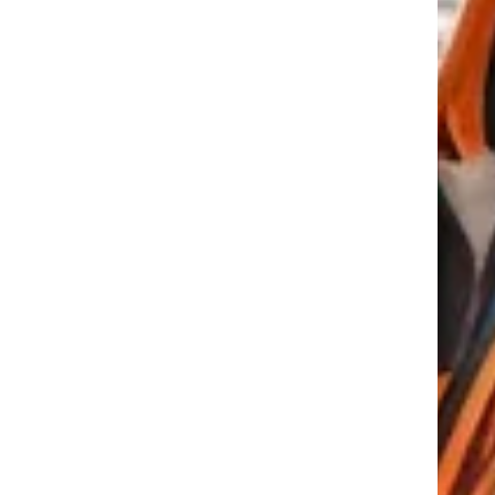
tkező
VÍZ! Tiszta egészség
üzenettel