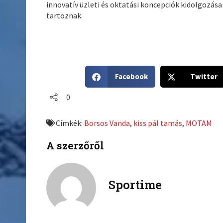
innovatív üzleti és oktatási koncepciók kidolgozása
tartoznak.
S
S
Facebook
Twitter
h
h
a
a
0
r
r
e
e
Címkék:
Borsos Vanda
,
kiss pál tamás
,
MOTAM
o
o
n
n
A szerzőről
f
t
a
w
c
i
Sportime
e
t
b
t
o
e
o
r