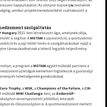
zerezzen tapasztalatot. Az
olimpiai bajnok
Liu
testvérek
végéig, amikor projektmenedzserként csatlakozott a
nedzsment szolgáltatás
P Hungary
2021-ben létrehozott ága, amelynek célja,
telét is segítse. A
MOTAM
a
szponzoráció
, a
sportszakmai
nikáció
és a
jogi háttér
terén is szolgáltatásokat nyújt a
égére támaszkodhatnak a lehető legjobb teljesítmény
eménye
, a program a
MOTAM
együttműködő partnere a
enedzsment
üzletáguk kiemelten foglalkozik a
gyorsasági
versenyzés
tehetségeinek gondozásával.
Euro Trophy
, a
WSK
, a
Champions of the Future
, a
CIK-
t
működő
MINI Challenge
-ben, az
EnduroGP
–
nokságban
versenyeztetett
pilótákat
, kiterjedt
yságban
és
Olaszországban
is. A
sportmenedzsment
mellett