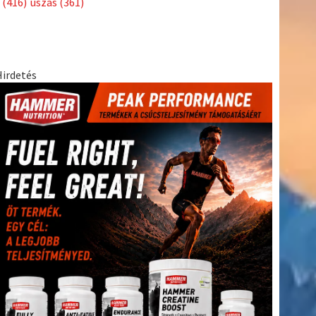
(416)
úszás
(361)
Hirdetés