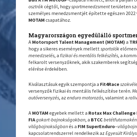
osztrák
cégtől, hogy
sportmenedzsment
területen s
személyes menedzsmentjét építette egészen 2022 
MOTAM
csapatához.
Magyarországon egyedülálló sportme
A
Motorsport Talent Management (MOTAM)
a
TR
hogy a sikeres események mellett
sportolók
előmene
menedzselés
, a
fizikai és mentális felkészítés
, a
kommu
felkarolt versenyzőknek, akik szakemberek segíts
elérése érdekében.
Kiválasztásuk egyik szempontja a
Fit4Race
szakvél
versenyzők fizikai és mentális felkészítése terén.
M
autóversenyzés
, az
enduro motorozás
, valamint a
rali
A
MOTAM
egyebek mellett a
Rotax Max Challenge 
FIA
gokart-bajnokságokban
, a
BTCC
betétfutamakén
világbajnokságban
és a
FIM SuperEnduro
–
világbaj
kapcsolatrendszerrel rendelkezik az
Egyesült Királ