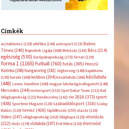
Címkék
Babos
asztalitenisz
(130)
atlétika
(144)
autosport
(123)
Tímea
(240)
Bécs
(214)
Bajnokok Ligája
(168)
Birkózás
(143)
egészség
(530)
Európabajnokság
(173)
ferrari
(139)
forma 1
(1165)
Futball
(760)
futás
(305)
Hosszú
Katinka
(186)
hungaroring
(181)
Jégkorong
(148)
kajakkenu
kézilabda
kickbox
(204)
(138)
karate
(168)
kosárlabda
(166)
(448)
Lewis Hamilton
(168)
magyar labdarúgóválogatott
(148)
Mercedes
(244)
motorsport
(153)
Opel Dakar Team
(132)
Rali
sport
rio 2016
(373)
Világbajnokság
(122)
Rendezvény
(142)
(438)
szabadidősport
(316)
Sportime Magazin
(128)
Szalay
tenisz
(416)
Balázs
(126)
táplálkozás
(155)
utazás
(126)
Video
(247)
vitorlázás
világbajnokság
(162)
Világkupa
(129)
életmód
(222)
vívás
(174)
vízilabda
(197)
Érdi Mária
(130)