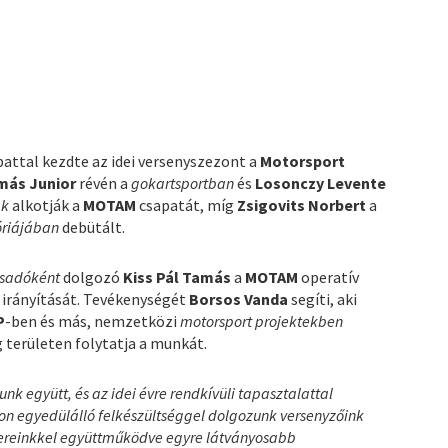
pattal kezdte az idei versenyszezont a
Motorsport
más Junior
révén a
gokartsportban
és
Losonczy Levente
ák
alkotják a
MOTAM
csapatát, míg
Zsigovits Norbert
a
óriájában
debütált.
csadóként
dolgozó
Kiss Pál Tamás
a
MOTAM
operatív
 irányítását. Tevékenységét
Borsos Vanda
segíti, aki
P
-ben és más, nemzetközi
motorsport projektekben
 területen folytatja a munkát.
 együtt, és az idei évre rendkívüli tapasztalattal
n egyedülálló felkészültséggel dolgozunk versenyzőink
rtnereinkkel együttműködve egyre látványosabb