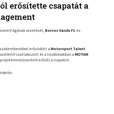
l erősítette csapatát a
nagement
dzsment
ágának vezetését,
Borsos Vanda
F1
-es
 szakemberekkel erősödött a
Motorsport Talent
csadóként
csatlakozott és a továbbiakban a
MOTAM
g
projektmenedzserként
erősíti a csapatot.
irdetés