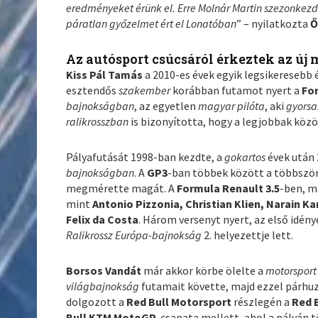
eredményeket érünk el. Erre Molnár Martin szezonkezde
páratlan győzelmet ért el Lonatóban
” – nyilatkozta
Ő
Az autósport csúcsáról érkeztek az ú
Kiss Pál Tamás
a 2010-es évek egyik legsikeresebb
esztendős
szakember
korábban futamot nyert a
Fo
bajnokságban
, az egyetlen
magyar pilóta
, aki
gyorsa
ralikrosszban
is bizonyította, hogy a legjobbak közö
Pályafutását 1998-ban kezdte, a
gokartos
évek után
bajnokságban
. A
GP3
-ban többek között a többszö
megmérette magát. A
Formula Renault 3.5
-ben, m
mint
Antonio Pizzonia, Christian Klien, Narain K
Felix da Costa
. Három versenyt nyert, az első idény
Ralikrossz Európa-bajnokság
2. helyezettje lett.
Borsos Vandát
már akkor körbe ölelte a
motorsport
világbajnokság
futamait követte, majd ezzel párhu
dolgozott a
Red Bull Motorsport
részlegén a
Red 
Bull KTM MotoGP
-csapata mellett, ahol a pályán t