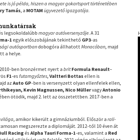
te is jó példa, hiszen a magyar gokartsport történetében
ry Tamás
, a
MOTAM
ügyvezető igazgatója
.
j munkatársak
 és legsokoldalúbb
magyar autóversenyzője
. A 31
rma-1
egyik előszobájának tekinthető
GP3
-as
sági autósportban
dobogóra állhatott
Monacóban
, majd
tt a helye.
 2010-ben bronzérmet nyert a
brit
Formula Renault
–
rös
F1
-es
futamgyőztes
,
Valtteri Bottas
ellen is
ajd az
Auto GP
-ben is versenyzett olyan ellenfelek ellen,
arthikeyan, Kevin Magnussen, Nico Müller
vagy
Antonio
ében ötödik, majd 2. lett az összetettben. 2017-ben a
 világa
, amikor kikerült a gimnáziumból. Először a
rali-
zamosan megszerezte a diplomáját. 2012-től 10 éven át
Bull Racing
és
Alpha Tauri Forma-1
-es, valamint a
Red
örténő ellátásért volt felelős. 2021 végén elbúcsúzott az