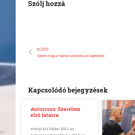
k
Szólj hozzá
Előző
ELŐZŐ
Sikeres magyar teqball szereplés Los Angelesben
Kapcsolódó bejegyzések
Autocross: Szerelem
EG
első látásra
Interjú Kis Ádám 2013-as