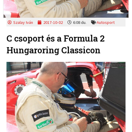
Szalay Iván
2017-10-02
6:08 du.
Autosport
C csoport és a Formula 2
Hungaroring Classicon