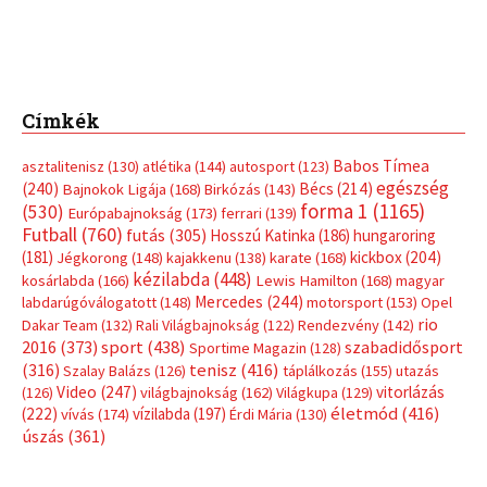
Mercedes
(244)
labdarúgóválogatott
(148)
motorsport
(153)
Opel
rio
Dakar Team
(132)
Rali Világbajnokság
(122)
Rendezvény
(142)
sport
(438)
2016
(373)
szabadidősport
Sportime Magazin
(128)
(316)
tenisz
(416)
Szalay Balázs
(126)
táplálkozás
(155)
utazás
Video
(247)
vitorlázás
(126)
világbajnokság
(162)
Világkupa
(129)
életmód
(416)
(222)
vívás
(174)
vízilabda
(197)
Érdi Mária
(130)
úszás
(361)
Hirdetés