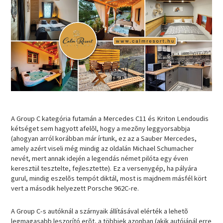
A Group C kategória futamán a Mercedes C11 és Kriton Lendoudis
kétséget sem hagyott afelõl, hogy a mezõny leggyorsabbja
(ahogyan arról korábban már írtunk, ez az a Sauber Mercedes,
amely azért viseli még mindig az oldalán Michael Schumacher
nevét, mert annak idején a legendás német pilóta egy éven
keresztül tesztelte, fejlesztette). Ez a versenygép, ha pályára
gurul, mindig eszelõs tempót diktál, most is majdnem másfél kört
vert a második helyezett Porsche 962C-re.
A Group C-s autóknál a szárnyaik állításával elérték a lehetõ
legmagasabb leszorító erõt, a többiek azonban (akik autójánál erre