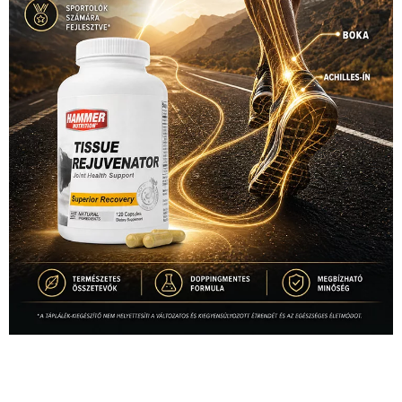
1035 Budapest, Miklós u. 7.
+36 30 471 1373
info (kukac) sportime.hu
Túl a 18. X-en és rendezvények százain a Sportime Magazinnak
továbbra is a legfőbb célja, hogy a mindenki sportját minél
vonzóbbá tegye.