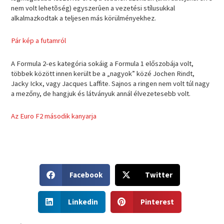
nem volt lehetõség) egyszerûen a vezetési stílusukkal
alkalmazkodtak a teljesen más körülményekhez.
Pár kép a futamról
A Formula 2-es kategória sokáig a Formula 1 előszobája volt,
többek között innen került be a „nagyok” közé Jochen Rindt,
Jacky Ickx, vagy Jacques Laffite. Sajnos a ringen nem volt túl nagy
a mezőny, de hangjuk és látványuk annál élvezetesebb volt.
Az Euro F2 második kanyarja
S
S
Facebook
Twitter
h
h
a
a
S
S
r
r
Linkedin
Pinterest
h
h
e
e
a
a
o
o