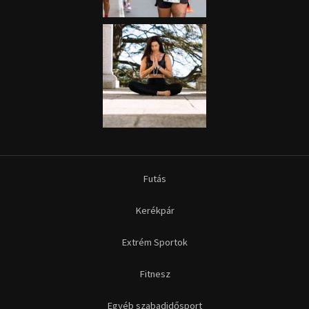
Kerékpár
Extrém Sportok
Fitnesz
Egyéb szabadidősport
Túra-Utazás
Lovassport
Közösségi sport
Copyright © 2015-2026 Sportime Magazin Hírportál Minden jog
fenntartva.