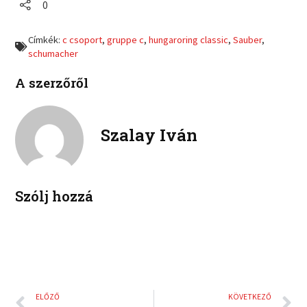
r
r
0
n
n
e
e
f
t
o
o
a
w
Címkék:
c csoport
,
gruppe c
,
hungaroring classic
,
Sauber
,
n
n
c
i
schumacher
l
p
e
t
i
i
b
t
A szerzőről
n
n
o
e
k
t
o
r
e
e
k
d
r
Szalay Iván
i
e
n
s
t
Szólj hozzá
Előző
K
ELŐZŐ
KÖVETKEZŐ