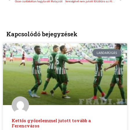
Ocon csalódottan hagyta ott Malajziát
Vereségével nem jutott főtáblára az Alba Fehérvár
Kapcsolódó bejegyzések
LABDARÚGÁS
Kettős győzelemmel jutott tovább a
Ferencváros