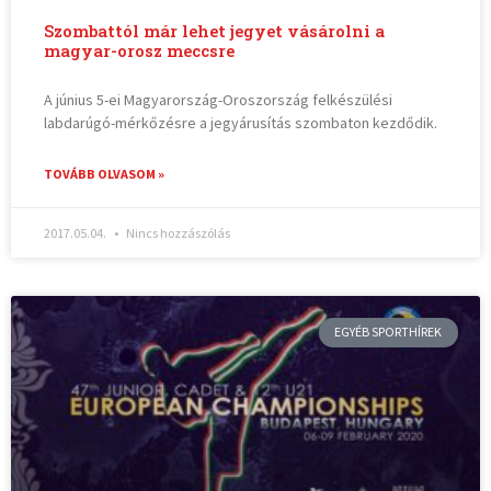
Szombattól már lehet jegyet vásárolni a
magyar-orosz meccsre
A június 5-ei Magyarország-Oroszország felkészülési
labdarúgó-mérkőzésre a jegyárusítás szombaton kezdődik.
TOVÁBB OLVASOM »
2017.05.04.
Nincs hozzászólás
EGYÉB SPORTHÍREK