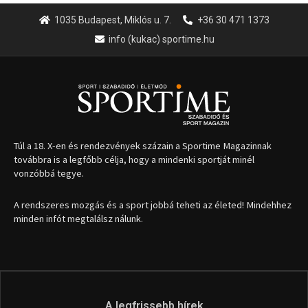
A rendszeres mozgás és a sport jobbá teheti az életed! Mindehhez
minden infót megtalálsz nálunk.
A legfrissebb hírek
Huszty Dániel irányítja a
magyar válogatottat a socca-
világbajnokságon
2026.08.07.
Aranyérmet nyert Szilágyi Erik
az Európa-kupán
2026.08.05.