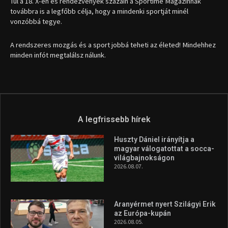
1035 Budapest, Miklós u. 7.
+36 30 471 1373
info (kukac) sportime.hu
Túl a 18. X-en és rendezvények százain a Sportime Magazinnak
továbbra is a legfőbb célja, hogy a mindenki sportját minél
vonzóbbá tegye.
A rendszeres mozgás és a sport jobbá teheti az életed! Mindehhez
minden infót megtalálsz nálunk.