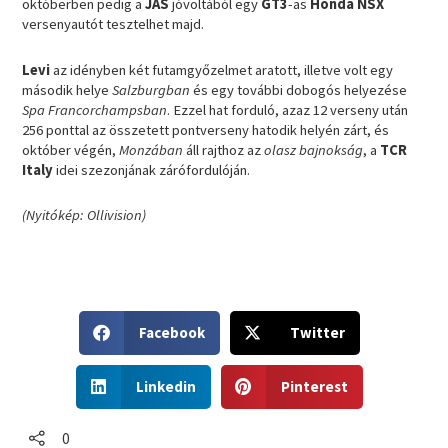
októberben pedig a
JAS
jóvoltából egy
GT3
-as
Honda NSX
versenyautót tesztelhet majd.
Levi
az idényben két futamgyőzelmet aratott, illetve volt egy
második helye
Salzburgban
és egy további dobogós helyezése
Spa Francorchampsban
. Ezzel hat forduló, azaz 12 verseny után
256 ponttal az összetett pontverseny hatodik helyén zárt, és
október végén,
Monzában
áll rajthoz az
olasz bajnokság
, a
TCR
Italy
idei szezonjának zárófordulóján.
(Nyitókép: Ollivision)
S
S
Facebook
Twitter
h
h
a
a
S
S
r
r
Linkedin
Pinterest
h
h
e
e
a
a
o
o
r
r
0
n
n