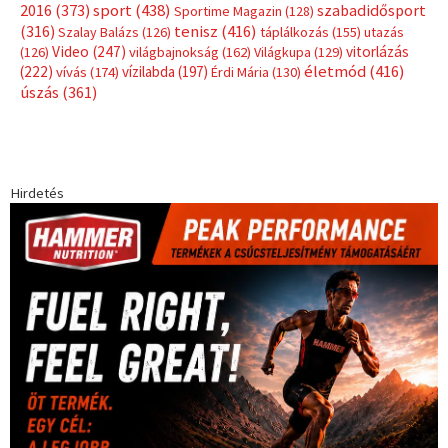
Címkék
Babos Tímea
asztalitenisz
(130)
atlétika
(144)
autosport
(123)
egészség
(240)
Bécs
(214)
Bajnokok Ligája
(168)
Birkózás
(143)
forma 1
(1165)
(530)
Európabajnokság
(173)
ferrari
(139)
Futball
(760)
futás
(305)
Hosszú Katinka
(186)
hungaroring
(181)
kickbox
(204)
Jégkorong
(148)
kajakkenu
(138)
karate
(168)
kézilabda
(448)
kosárlabda
(166)
Lewis Hamilton
(168)
magyar
Mercedes
(244)
labdarúgóválogatott
(148)
motorsport
(153)
Opel
rio
Dakar Team
(132)
Rali Világbajnokság
(122)
Rendezvény
(142)
sport
(438)
2016
(373)
szabadidősport
Sportime Magazin
(128)
(316)
tenisz
(416)
Szalay Balázs
(126)
táplálkozás
(155)
utazás
Video
(247)
vitorlázás
(126)
világbajnokság
(162)
Világkupa
(129)
életmód
(416)
(222)
vívás
(174)
vízilabda
(197)
Érdi Mária
(130)
úszás
(361)