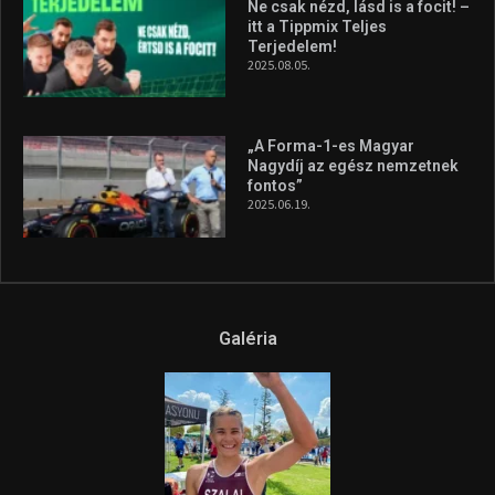
A legfrissebb videók
Az extrém időjárás és az
aszály következményeire hívja
fel a figyelmet Litkai Gergely
és a Greenpeace közös
híradója
2025.08.14.
Ne csak nézd, lásd is a focit! –
itt a Tippmix Teljes
Terjedelem!
2025.08.05.
„A Forma-1-es Magyar
Nagydíj az egész nemzetnek
fontos”