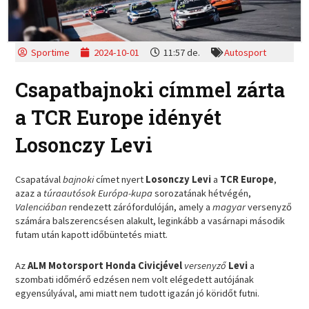
Sportime
2024-10-01
11:57 de.
Autosport
Csapatbajnoki címmel zárta
a TCR Europe idényét
Losonczy Levi
Csapatával
bajnoki
címet nyert
Losonczy Levi
a
TCR Europe
,
azaz a
túraautósok Európa-kupa
sorozatának hétvégén,
Valenciában
rendezett zárófordulóján, amely a
magyar
versenyző
számára balszerencsésen alakult, leginkább a vasárnapi második
futam után kapott időbüntetés miatt.
Az
ALM Motorsport Honda Civicjével
versenyző
Levi
a
szombati időmérő edzésen nem volt elégedett autójának
egyensúlyával, ami miatt nem tudott igazán jó köridőt futni.