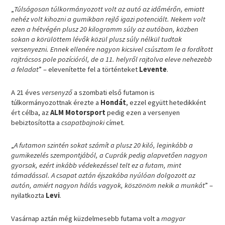
„
Túlságosan túlkormányozott volt az autó az időmérőn, emiatt
nehéz volt kihozni a gumikban rejlő igazi potenciált. Nekem volt
ezen a hétvégén plusz 20 kilogramm súly az autóban, közben
sokan a körülöttem lévők közül plusz súly nélkül tudtak
versenyezni. Ennek ellenére nagyon kicsivel csúsztam le a fordított
rajtrácsos pole pozícióról, de a 11. helyről rajtolva eleve nehezebb
a feladat
” – elevenítette fel a történteket
Levente
.
A 21 éves
versenyző
a szombati első futamon is
túlkormányozottnak érezte a
Hondát
, ezzel együtt hetedikként
ért célba, az
ALM Motorsport
pedig ezen a versenyen
bebiztosította a
csapatbajnoki
címet.
„
A futamon szintén sokat számít a plusz 20 kiló, leginkább a
gumikezelés szempontjából, a Cuprák pedig alapvetően nagyon
gyorsak, ezért inkább védekezéssel telt ez a futam, mint
támadással. A csapat aztán éjszakába nyúlóan dolgozott az
autón, amiért nagyon hálás vagyok, köszönöm nekik a munkát
” –
nyilatkozta
Levi
.
Vasárnap aztán még küzdelmesebb futama volt a
magyar