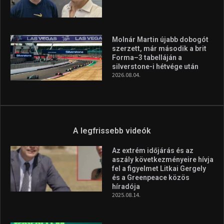
A legfrissebb hírek
Huszty Dániel irányítja a
magyar válogatottat a socca-
világbajnokságon
2026.08.07.
Aranyérmet nyert Szilágyi Erik
az Európa-kupán
2026.08.05.
Molnár Martin újabb dobogót
szerzett, már második a brit
Forma–3 tabelláján a
silverstone-i hétvége után
2026.08.04.