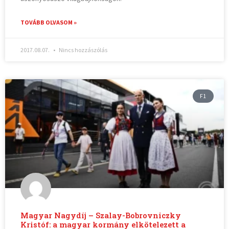
TOVÁBB OLVASOM »
2017.08.07.
Nincs hozzászólás
F1
Magyar Nagydíj – Szalay-Bobrovniczky
Kristóf: a magyar kormány elkötelezett a