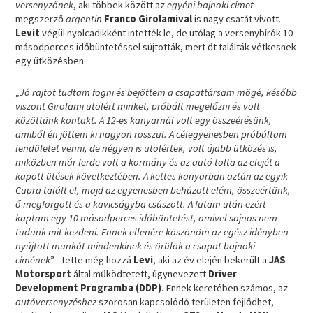
versenyzőnek
, aki többek között az
egyéni bajnoki címet
megszerző
argentin
Franco Girolamival
is nagy csatát vívott.
Levit
végül nyolcadikként intették le, de utólag a versenybírók 10
másodperces időbüntetéssel sújtották, mert őt találták vétkesnek
egy ütközésben.
„
Jó rajtot tudtam fogni és bejöttem a csapattársam mögé, később
viszont Girolami utolért minket, próbált megelőzni és volt
közöttünk kontakt. A 12-es kanyarnál volt egy összeérésünk,
amiből én jöttem ki nagyon rosszul. A célegyenesben próbáltam
lendületet venni, de négyen is utolértek, volt újabb ütközés is,
miközben már ferde volt a kormány és az autó tolta az elejét a
kapott ütések következtében. A kettes kanyarban aztán az egyik
Cupra talált el, majd az egyenesben behúzott elém, összeértünk,
ő megforgott és a kavicságyba csúszott. A futam után ezért
kaptam egy 10 másodperces időbüntetést, amivel sajnos nem
tudunk mit kezdeni. Ennek ellenére köszönöm az egész idényben
nyújtott munkát mindenkinek és örülök a csapat bajnoki
címének
”– tette még hozzá
Levi
, aki az év elején bekerült a
JAS
Motorsport
által működtetett, úgynevezett
Driver
Development Programba (DDP)
. Ennek keretében számos, az
autóversenyzéshez
szorosan kapcsolódó területen fejlődhet,