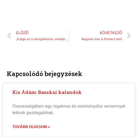
Előző
K
ELŐZŐ
KÖVETKEZŐ
„A jóga az a mozgásforma, amelyben a legfontosabb elem a légzés”
Negyven éve a Forma-1-ben
Kapcsolódó bejegyzések
Kis Ádám: Bauskai kalandok
Összességében egy izgalmas és eseménydús versennyel
lettünk gazdagabbak.
TOVÁBB OLVASOM »