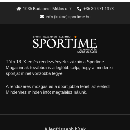
1035 Budapest, Miklós u. 7.
+36 30 471 1373
info (kukac) sportime.hu
Túl a 18. X-en és rendezvények százain a Sportime
Magazinnak továbbra is a legfőbb célja, hogy a mindenki
sportját minél vonzóbbá tegye.
A rendszeres mozgás és a sport jobbá teheti az életed!
Mindehhez minden infót megtalálsz nálunk.
A legfrissebb hírek