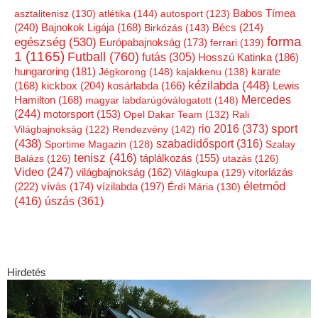
Babos Tímea
asztalitenisz
(130)
atlétika
(144)
autosport
(123)
(240)
Bécs
(214)
Bajnokok Ligája
(168)
Birkózás
(143)
forma
egészség
(530)
Európabajnokság
(173)
ferrari
(139)
1
(1165)
Futball
(760)
futás
(305)
Hosszú Katinka
(186)
hungaroring
(181)
Jégkorong
(148)
kajakkenu
(138)
karate
kézilabda
(448)
kickbox
(204)
(168)
kosárlabda
(166)
Lewis
Mercedes
Hamilton
(168)
magyar labdarúgóválogatott
(148)
(244)
motorsport
(153)
Opel Dakar Team
(132)
Rali
rio 2016
(373)
sport
Világbajnokság
(122)
Rendezvény
(142)
(438)
szabadidősport
(316)
Sportime Magazin
(128)
Szalay
tenisz
(416)
Balázs
(126)
táplálkozás
(155)
utazás
(126)
Video
(247)
vitorlázás
világbajnokság
(162)
Világkupa
(129)
életmód
(222)
vízilabda
(197)
vívás
(174)
Érdi Mária
(130)
(416)
úszás
(361)
Hirdetés