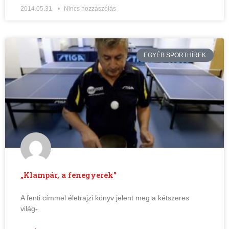
2014.05.31.
Nincs hozzászólás
EGYÉB SPORTHÍREK
„Klampár, a fenegyerek”
A fenti címmel életrajzi könyv jelent meg a kétszeres
világ-