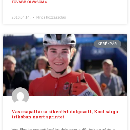
TOVÁBB OLVASOM »
2016.04.14.
Nincs hozzászólás
KERÉKPÁR
Vas csapattársa sikeréért dolgozott, Kool sárga
trikóban nyert sprintet
Vas Blanka csapattársáért dolgozva a 49. helyen zárta a