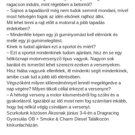
ragacson indulni, mint régebben a betonról?
– Sajnos a tapadásról még nem tudok semmit mondani, mivel
most hétvégén fogok az idén elsőnek rajthoz állni.
Mit lehet tenni a rajt előtt a motorral a jobb tapadás
érdekében?
– Mindenféle képen egy jó guminyomást kell elérnünk és
mellé egy jó gumimelegítést.
Kinek is tudod ajánlani ezt a sportot és miért?
– Ezt a sportot mindenkinek tudom ajánlani, hisz én se egy
hétköznapi motorversenyző típus vagyok. Nagyon sok
barátot és ismerőst lehet szerezni ezeken a versenyeken.
Hisz hiába vagyunk ellenfelek, itt mindenki segít mindenkinek,
amibe csak tud a jobb idő elérésében.
Végszóként milyen időeredménnyel lennél megelégedve a
nap végére? Milyen titkolt céllal érkezel a versenyre?
– A hétvégi verseny a motor kiismeréséről fog szólni és a
gyakorlásról. Igazából az idő most nem fog számítani inkább,
hogy baj nélkül végig csináljam a versenyt.
Szurkolunk közösen Ákosnak június 3-4-én a Dragracing
Gyorsulás OB + Smoke & Charm Diesel Találkozón
kiskunlacházán.