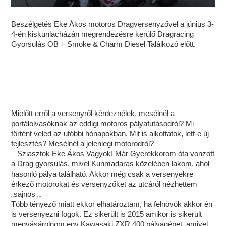
Beszélgetés Eke Ákos motoros Dragversenyzővel a június 3-
4-én kiskunlacházán megrendezésre kerülő Dragracing
Gyorsulás OB + Smoke & Charm Diesel Találkozó előtt.
Mielőtt erről a versenyről kérdeznélek, mesélnél a
portálolvasóknak az eddigi motoros pályafutásodról? Mi
történt veled az utóbbi hónapokban. Mit is alkottatok, lett-e új
fejlesztés? Mesélnél a jelenlegi motorodról?
– Sziasztok Eke Ákos Vagyok! Már Gyerekkorom óta vonzott
a Drag gyorsulás, mivel Kunmadaras közelében lakom, ahol
hasonló pálya található. Akkor még csak a versenyekre
érkező motorokat és versenyzőket az utcáról nézhettem
„sajnos „.
Több tényező miatt ekkor elhatároztam, ha felnövök akkor én
is versenyezni fogok. Ez sikerült is 2015 amikor is sikerült
megvásárolnom egy Kawasaki ZXR 400 pályagépet, amivel