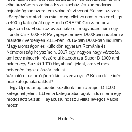
elhatározásom szerint a kiskunlacházi és kunmadarasi
bajnokságban szerettem volna részt venni. Sajnos szezon
közepében motorhiba miatt megkellet válnom a motortól, így
a 400-ig kategóriát egy Honda CRF250 Crossmotorral
fejeztem be. Ebben az évben sikerült megvásárolnom egy
Honda CBR 600-RR Pályagépet amivel D600-ban indultam a
maradék versenyen 2015-ben. 2016-ban D600-ban indultam
Magyarországon és külföldön egyaránt Románia és
Németország helyszínein. 2017 egy nagyon nagy változás,
ami egy mindenki részére új kategória a Super D 1000 ami
nálam egy Suzuki 1300 Hayabusát jelent, amivel most
hétvégén fogok először indulni.
Várható-e hasonló jármű kint a versenyen? Küzdöttél-e idén
már kategóriatársakkal?
– Egy Új motor építésébe kezdtünk, ami a Super D 1000
kategóriát jelent. Ebben a kategóriába fogok indulni, ami egy
módosított Suzuki Hayabusa, hosszú villás levegős váltós
motor.
Hirdetés