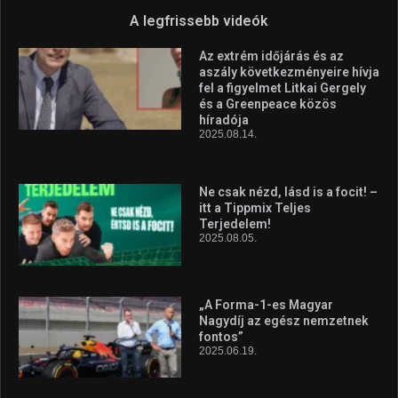
A legfrissebb videók
Az extrém időjárás és az
aszály következményeire hívja
fel a figyelmet Litkai Gergely
és a Greenpeace közös
híradója
2025.08.14.
Ne csak nézd, lásd is a focit! –
itt a Tippmix Teljes
Terjedelem!
2025.08.05.
„A Forma-1-es Magyar
Nagydíj az egész nemzetnek
fontos”
2025.06.19.