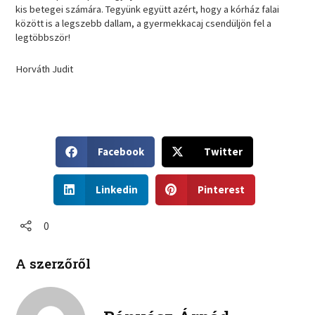
kis betegei számára. Tegyünk együtt azért, hogy a kórház falai
között is a legszebb dallam, a gyermekkacaj csendüljön fel a
legtöbbször!
Horváth Judit
S
S
Facebook
Twitter
h
h
a
a
S
S
r
r
Linkedin
Pinterest
h
h
e
e
a
a
o
o
r
r
0
n
n
e
e
f
t
o
o
a
w
A szerzőről
n
n
c
i
l
p
e
t
i
i
b
t
n
n
o
e