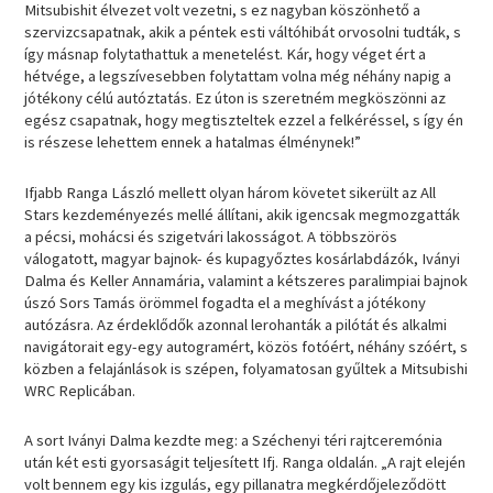
Mitsubishit élvezet volt vezetni, s ez nagyban köszönhető a
szervizcsapatnak, akik a péntek esti váltóhibát orvosolni tudták, s
így másnap folytathattuk a menetelést. Kár, hogy véget ért a
hétvége, a legszívesebben folytattam volna még néhány napig a
jótékony célú autóztatás. Ez úton is szeretném megköszönni az
egész csapatnak, hogy megtiszteltek ezzel a felkéréssel, s így én
is részese lehettem ennek a hatalmas élménynek!”
Ifjabb Ranga László mellett olyan három követet sikerült az All
Stars kezdeményezés mellé állítani, akik igencsak megmozgatták
a pécsi, mohácsi és szigetvári lakosságot. A többszörös
válogatott, magyar bajnok- és kupagyőztes kosárlabdázók, Iványi
Dalma és Keller Annamária, valamint a kétszeres paralimpiai bajnok
úszó Sors Tamás örömmel fogadta el a meghívást a jótékony
autózásra. Az érdeklődők azonnal lerohanták a pilótát és alkalmi
navigátorait egy-egy autogramért, közös fotóért, néhány szóért, s
közben a felajánlások is szépen, folyamatosan gyűltek a Mitsubishi
WRC Replicában.
A sort Iványi Dalma kezdte meg: a Széchenyi téri rajtceremónia
után két esti gyorsaságit teljesített Ifj. Ranga oldalán. „A rajt elején
volt bennem egy kis izgulás, egy pillanatra megkérdőjeleződött