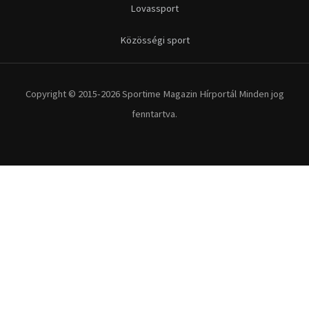
Futás
Kerékpár
Extrém Sportok
Fitnesz
Egyéb szabadidősport
Túra-Utazás
Lovassport
Közösségi sport
Copyright © 2015-2026 Sportime Magazin Hírportál Minden jog
fenntartva.