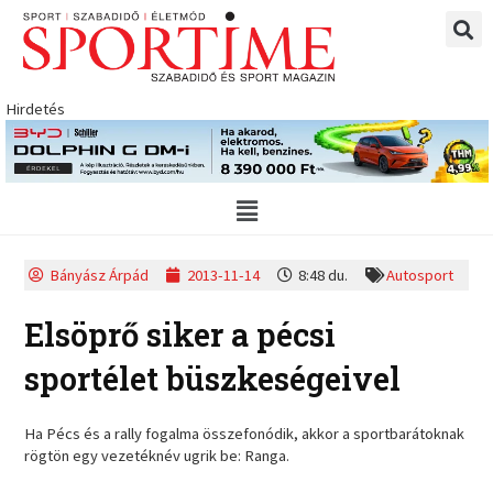
Skip
to
content
Hirdetés
Main
Menu
Bányász Árpád
2013-11-14
8:48 du.
Autosport
Elsöprő siker a pécsi
sportélet büszkeségeivel
Ha Pécs és a rally fogalma összefonódik, akkor a sportbarátoknak
rögtön egy vezetéknév ugrik be: Ranga.