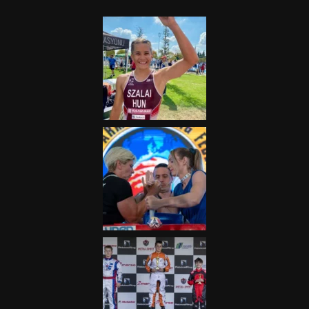
Terjedelem!
2025.08.05.
„A Forma-1-es Magyar
Nagydíj az egész nemzetnek
fontos”
2025.06.19.
Galéria