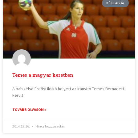
KÉZILABDA
Temes a magyar keretben
A balszélső Erdősi Ildikó helyett az irányító Temes Bernadett
került
TOVÁBB OLVASOM »
2014.12.16.
Nincs hozzászólás