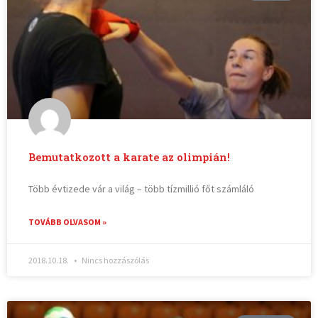
Bemutatkozott a karate az olimpián!
Több évtizede vár a világ – több tízmillió főt számláló
TOVÁBB OLVASOM »
2018.10.18.
Nincs hozzászólás