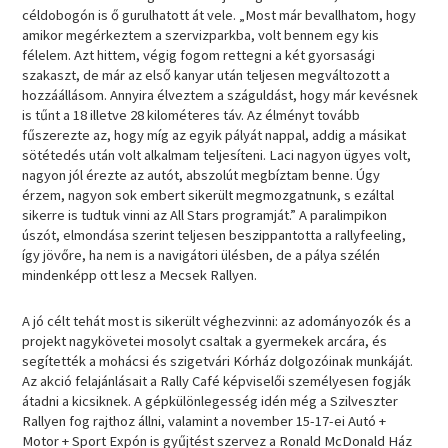
céldobogón is ő gurulhatott át vele. „Most már bevallhatom, hogy
amikor megérkeztem a szervizparkba, volt bennem egy kis
félelem. Azt hittem, végig fogom rettegni a két gyorsasági
szakaszt, de már az első kanyar után teljesen megváltozott a
hozzáállásom. Annyira élveztem a száguldást, hogy már kevésnek
is tűnt a 18 illetve 28 kilométeres táv. Az élményt tovább
fűszerezte az, hogy míg az egyik pályát nappal, addig a másikat
sötétedés után volt alkalmam teljesíteni. Laci nagyon ügyes volt,
nagyon jól érezte az autót, abszolút megbíztam benne. Úgy
érzem, nagyon sok embert sikerült megmozgatnunk, s ezáltal
sikerre is tudtuk vinni az All Stars programját.” A paralimpikon
úszót, elmondása szerint teljesen beszippantotta a rallyfeeling,
így jövőre, ha nem is a navigátori ülésben, de a pálya szélén
mindenképp ott lesz a Mecsek Rallyen.
A jó célt tehát most is sikerült véghezvinni: az adományozók és a
projekt nagykövetei mosolyt csaltak a gyermekek arcára, és
segítették a mohácsi és szigetvári Kórház dolgozóinak munkáját.
Az akció felajánlásait a Rally Café képviselői személyesen fogják
átadni a kicsiknek. A gépkülönlegesség idén még a Szilveszter
Rallyen fog rajthoz állni, valamint a november 15-17-ei Autó +
Motor + Sport Expón is gyűjtést szervez a Ronald McDonald Ház