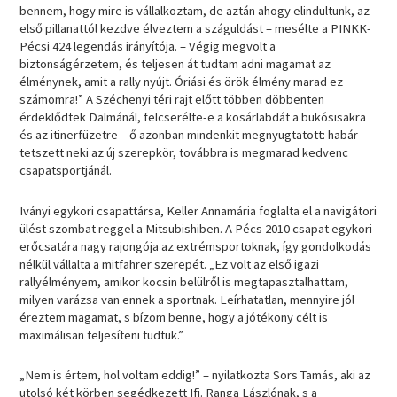
bennem, hogy mire is vállalkoztam, de aztán ahogy elindultunk, az
első pillanattól kezdve élveztem a száguldást – mesélte a PINKK-
Pécsi 424 legendás irányítója. – Végig megvolt a
biztonságérzetem, és teljesen át tudtam adni magamat az
élménynek, amit a rally nyújt. Óriási és örök élmény marad ez
számomra!” A Széchenyi téri rajt előtt többen döbbenten
érdeklődtek Dalmánál, felcserélte-e a kosárlabdát a bukósisakra
és az itinerfüzetre – ő azonban mindenkit megnyugtatott: habár
tetszett neki az új szerepkör, továbbra is megmarad kedvenc
csapatsportjánál.
Iványi egykori csapattársa, Keller Annamária foglalta el a navigátori
ülést szombat reggel a Mitsubishiben. A Pécs 2010 csapat egykori
erőcsatára nagy rajongója az extrémsportoknak, így gondolkodás
nélkül vállalta a mitfahrer szerepét. „Ez volt az első igazi
rallyélményem, amikor kocsin belülről is megtapasztalhattam,
milyen varázsa van ennek a sportnak. Leírhatatlan, mennyire jól
éreztem magamat, s bízom benne, hogy a jótékony célt is
maximálisan teljesíteni tudtuk.”
„Nem is értem, hol voltam eddig!” – nyilatkozta Sors Tamás, aki az
utolsó két körben segédkezett Ifj. Ranga Lászlónak, s a