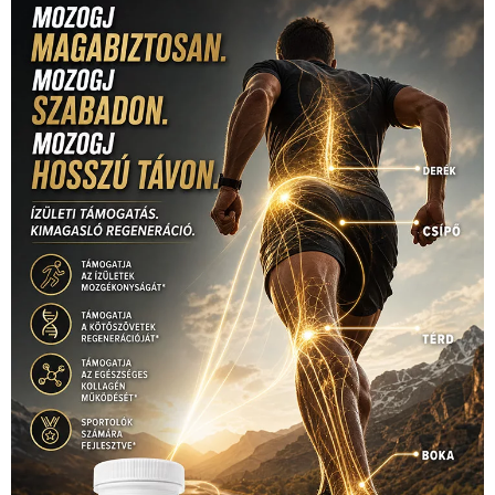
kézilabda
(448)
kosárlabda
(166)
Lewis Hamilton
(168)
magyar
Mercedes
(244)
labdarúgóválogatott
(148)
motorsport
(153)
Opel
rio
Dakar Team
(132)
Rali Világbajnokság
(122)
Rendezvény
(142)
sport
(438)
2016
(373)
szabadidősport
Sportime Magazin
(128)
(316)
tenisz
(416)
Szalay Balázs
(126)
táplálkozás
(155)
utazás
Video
(247)
vitorlázás
(126)
világbajnokság
(162)
Világkupa
(129)
életmód
(416)
(222)
vívás
(174)
vízilabda
(197)
Érdi Mária
(130)
úszás
(361)
Hirdetés