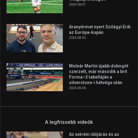
vonzóbbá tegye.
A rendszeres mozgás és a sport jobbá teheti az életed! Mindehhez
minden infót megtalálsz nálunk.
A legfrissebb hírek
Huszty Dániel irányítja a
magyar válogatottat a socca-
világbajnokságon
2026.08.07.
Aranyérmet nyert Szilágyi Erik
az Európa-kupán
2026.08.05.