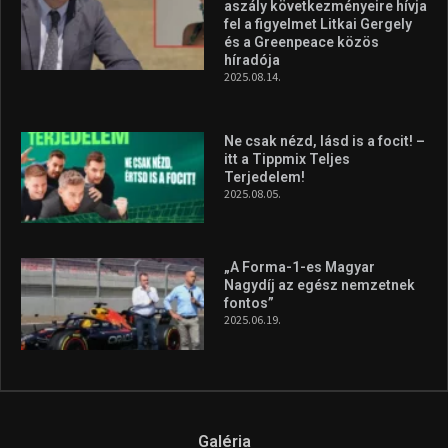
Molnár Martin újabb dobogót
szerzett, már második a brit
Forma–3 tabelláján a
silverstone-i hétvége után
2026.08.04.
A legfrissebb videók
Az extrém időjárás és az
aszály következményeire hívja
fel a figyelmet Litkai Gergely
és a Greenpeace közös
híradója
2025.08.14.
Ne csak nézd, lásd is a focit! –
itt a Tippmix Teljes