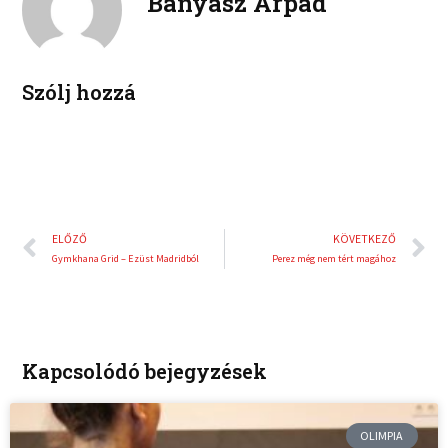
Bányász Árpád
k
t
o
r
e
e
k
d
r
i
e
Szólj hozzá
n
s
t
Előző
K
ELŐZŐ
KÖVETKEZŐ
Gymkhana Grid – Ezüst Madridból
Perez még nem tért magához
Kapcsolódó bejegyzések
OLIMPIA