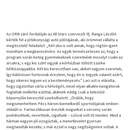
Az ORB záró fordulóján az All Stars szervezői Ifj. Ranga Lászlót
kérték fel a jótékonysági autó pilótájának, aki örömmel vállalta a
megtisztelő feladatot: „Két oka is volt annak, hogy rögtön igent
mondtam a megkeresésére. Az egyik természetesen az, hogy a
program során beteg gyermekeknek szeretnénk mosolyt csalni az
arcukra, s egy kis színt vigyük a kórházban töltött szürke
hétköznapjaikba. Két kis keresztfiam van, akiket nagyon szeretek,
így különösen fontosnak éreztem, hogy én is tegyek valamit azért,
hogy sikeres legyen ez a kezdeményezés.” Laci azt is elárulta,
hogy izgatottan várta a hétvégét, mivel olyan alkalmi navigátorok
foglaltak mellette ezúttal, akiknek eddig csak a televízió
képernyőin keresztül szurkolhatott. „Örülök, hogy
megismerhettem Pécs három kiemelkedő sportolójának emberi
oldalát is. Fantasztikusan éreztük magunkat a verseny során:
poénkodtunk, nevettünk, izgultunk – szóval volt itt minden. Mind a
hárman nagyon jól vizsgáztak, a menetlevelet gyorsan
megtanulták kezelni, s már ezzel is nagy segítségemre voltak. A