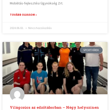
Mobilitás-fejlesztési Ügynökség Zrt.
TOVÁBB OLVASOM »
2024.06.02.
Nincs hozzászólás
SPORTHÍREK
Világcsúcs az edzőtáborban – Négy helyszínen