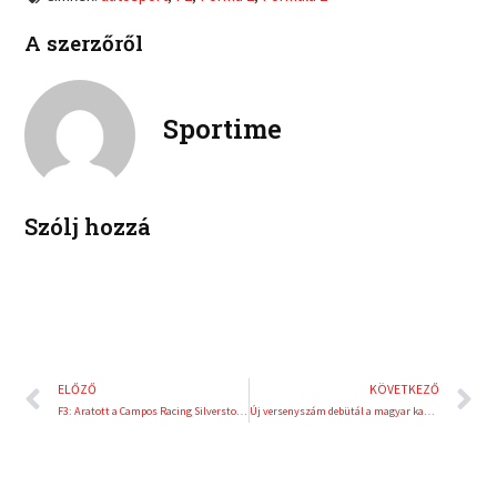
n
n
c
i
l
p
e
t
A szerzőről
i
i
b
t
n
n
o
e
k
t
o
r
e
e
Sportime
k
d
r
i
e
n
s
t
Szólj hozzá
Előző
K
ELŐZŐ
KÖVETKEZŐ
F3: Aratott a Campos Racing Silverstone-ban
Új versenyszám debütál a magyar kamionhúzásban