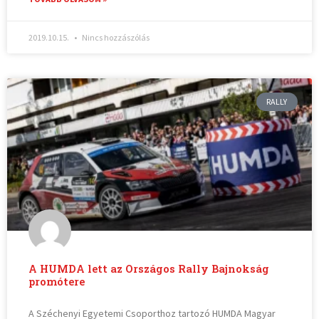
2019.10.15.
Nincs hozzászólás
RALLY
A HUMDA lett az Országos Rally Bajnokság
promótere
A Széchenyi Egyetemi Csoporthoz tartozó HUMDA Magyar