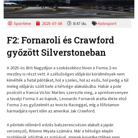
Sportime
2025-07-06
8:47 du.
Autosport
F2: Fornaroli és Crawford
győzött Silverstoneban
A 2025-ös Brit Nagydíjon a szokásokhoz híven a Forma 2-es
mezőny is részt vett. A szélsőséges időjárási körülmények nem
kímélték a fiatal pilótákat, hol a szeles, hol az esős, hol pedig a túl
meleg időjárás szólt bele a hétvége alakulásába. Habár a pole
pozíciót a francia Victor Martins szerezte meg, a sprintversenyen
a tavalyi Forma 3-as bajnok, Leonardo Fornaroli aratta élete első
Forma 2-es győzelmét az Invicta Racinggel, míg a főfutamon
harmadjára nyert idén az amerikai Jak Crawford.
A pénteki időmérő edzés balszerencsésen alakult a japán
versenyző, Ritomo Miyata számára. Már a hétvége elején
problémák adódtak az autójával, aminek következtében nem