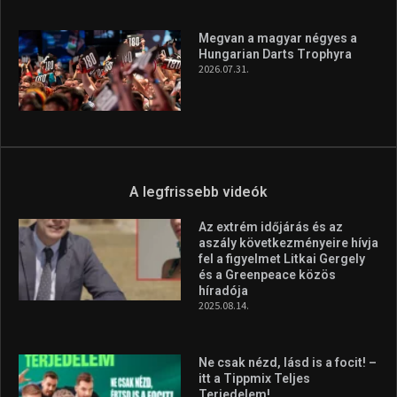
A legfrissebb hírek
Aranyérmet nyert Szilágyi Erik
az Európa-kupán
2026.08.05.
Molnár Martin újabb dobogót
szerzett, már második a brit
Forma–3 tabelláján a
silverstone-i hétvége után
2026.08.04.
Megvan a magyar négyes a
Hungarian Darts Trophyra
2026.07.31.