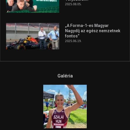
A legfrissebb videók
Az extrém időjárás és az
aszály következményeire hívja
fel a figyelmet Litkai Gergely
és a Greenpeace közös
híradója
2025.08.14.
Ne csak nézd, lásd is a focit! –
itt a Tippmix Teljes
Terjedelem!
2025.08.05.
„A Forma-1-es Magyar
Nagydíj az egész nemzetnek
fontos”
2025.06.19.