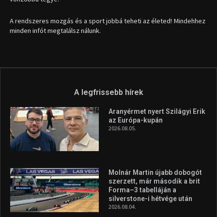
1035 Budapest, Miklós u. 7.
+36 30 471 1373
info (kukac) sportime.hu
Túl a 18. X-en és rendezvények százain a Sportime Magazinnak
továbbra is a legfőbb célja, hogy a mindenki sportját minél
vonzóbbá tegye.
A rendszeres mozgás és a sport jobbá teheti az életed! Mindehhez
minden infót megtalálsz nálunk.