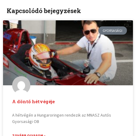
Kapcsolódó bejegyzések
GYORSASÁGI
A döntő hétvégéje
A hétvégén a Hungaroringen rendezik az MNASZ Autós
Gyorsasági OB
TOVÁBB OLVASOM »