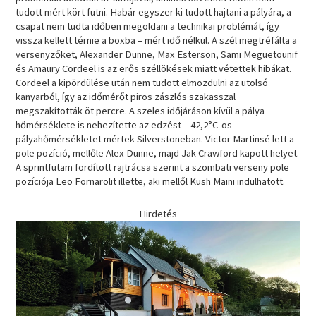
tudott mért kört futni. Habár egyszer ki tudott hajtani a pályára, a
csapat nem tudta időben megoldani a technikai problémát, így
vissza kellett térnie a boxba – mért idő nélkül. A szél megtréfálta a
versenyzőket, Alexander Dunne, Max Esterson, Sami Meguetounif
és Amaury Cordeel is az erős széllökések miatt vétettek hibákat.
Cordeel a kipördülése után nem tudott elmozdulni az utolsó
kanyarból, így az időmérőt piros zászlós szakasszal
megszakították öt percre. A szeles időjáráson kívül a pálya
hőmérséklete is nehezítette az edzést – 42,2°C-os
pályahőmérsékletet mértek Silverstoneban. Victor Martinsé lett a
pole pozíció, mellőle Alex Dunne, majd Jak Crawford kapott helyet.
A sprintfutam fordított rajtrácsa szerint a szombati verseny pole
pozíciója Leo Fornarolit illette, aki mellől Kush Maini indulhatott.
Hirdetés