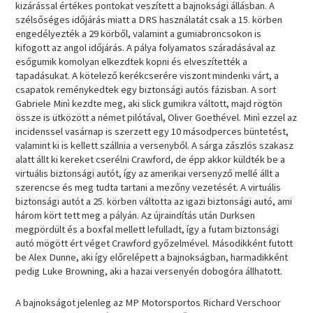
kizárással értékes pontokat veszített a bajnoksági állásban. A
szélsőséges időjárás miatt a DRS használatát csak a 15. körben
engedélyezték a 29 körből, valamint a gumiabroncsokon is
kifogott az angol időjárás. A pálya folyamatos száradásával az
esőgumik komolyan elkezdtek kopni és elveszítették a
tapadásukat. A kötelező kerékcserére viszont mindenki várt, a
csapatok reménykedtek egy biztonsági autós fázisban. A sort
Gabriele Minì kezdte meg, aki slick gumikra váltott, majd rögtön
össze is ütközött a német pilótával, Oliver Goethével. Minì ezzel az
incidenssel vasárnap is szerzett egy 10 másodperces büntetést,
valamint ki is kellett szállnia a versenyből. A sárga zászlós szakasz
alatt állt ki kereket cserélni Crawford, de épp akkor küldték be a
virtuális biztonsági autót, így az amerikai versenyző mellé állt a
szerencse és meg tudta tartani a mezőny vezetését. A virtuális
biztonsági autót a 25. körben váltotta az igazi biztonsági autó, ami
három kört tett meg a pályán. Az újraindítás után Durksen
megpördült és a boxfal mellett lefulladt, így a futam biztonsági
autó mögött ért véget Crawford győzelmével. Másodikként futott
be Alex Dunne, aki így előrelépett a bajnokságban, harmadikként
pedig Luke Browning, aki a hazai versenyén dobogóra állhatott.
A bajnokságot jelenleg az MP Motorsportos Richard Verschoor