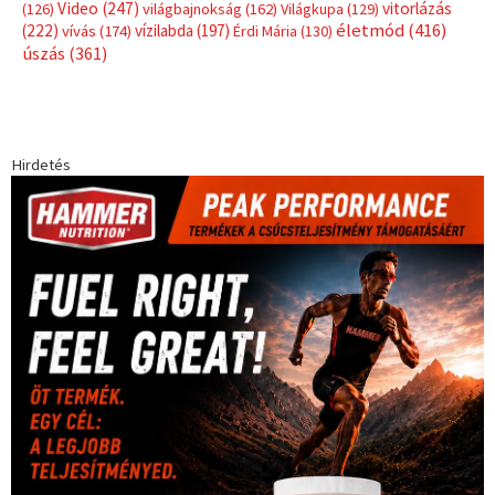
Címkék
Babos Tímea
asztalitenisz
(130)
atlétika
(144)
autosport
(123)
egészség
(240)
Bécs
(214)
Bajnokok Ligája
(168)
Birkózás
(143)
forma 1
(1165)
(530)
Európabajnokság
(173)
ferrari
(139)
Futball
(760)
futás
(305)
Hosszú Katinka
(186)
hungaroring
(181)
kickbox
(204)
Jégkorong
(148)
kajakkenu
(138)
karate
(168)
kézilabda
(448)
kosárlabda
(166)
Lewis Hamilton
(168)
magyar
Mercedes
(244)
labdarúgóválogatott
(148)
motorsport
(153)
Opel
rio
Dakar Team
(132)
Rali Világbajnokság
(122)
Rendezvény
(142)
sport
(438)
2016
(373)
szabadidősport
Sportime Magazin
(128)
(316)
tenisz
(416)
Szalay Balázs
(126)
táplálkozás
(155)
utazás
Video
(247)
vitorlázás
(126)
világbajnokság
(162)
Világkupa
(129)
életmód
(416)
(222)
vívás
(174)
vízilabda
(197)
Érdi Mária
(130)
úszás
(361)
Hirdetés