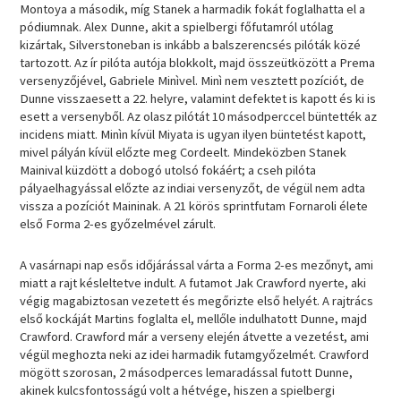
Montoya a második, míg Stanek a harmadik fokát foglalhatta el a
pódiumnak. Alex Dunne, akit a spielbergi főfutamról utólag
kizártak, Silverstoneban is inkább a balszerencsés pilóták közé
tartozott. Az ír pilóta autója blokkolt, majd összeütközött a Prema
versenyzőjével, Gabriele Minìvel. Minì nem vesztett pozíciót, de
Dunne visszaesett a 22. helyre, valamint defektet is kapott és ki is
esett a versenyből. Az olasz pilótát 10 másodperccel büntették az
incidens miatt. Minìn kívül Miyata is ugyan ilyen büntetést kapott,
mivel pályán kívül előzte meg Cordeelt. Mindeközben Stanek
Mainival küzdött a dobogó utolsó fokáért; a cseh pilóta
pályaelhagyással előzte az indiai versenyzőt, de végül nem adta
vissza a pozíciót Maininak. A 21 körös sprintfutam Fornaroli élete
első Forma 2-es győzelmével zárult.
A vasárnapi nap esős időjárással várta a Forma 2-es mezőnyt, ami
miatt a rajt késleltetve indult. A futamot Jak Crawford nyerte, aki
végig magabiztosan vezetett és megőrizte első helyét. A rajtrács
első kockáját Martins foglalta el, mellőle indulhatott Dunne, majd
Crawford. Crawford már a verseny elején átvette a vezetést, ami
végül meghozta neki az idei harmadik futamgyőzelmét. Crawford
mögött szorosan, 2 másodperces lemaradással futott Dunne,
akinek kulcsfontosságú volt a hétvége, hiszen a spielbergi