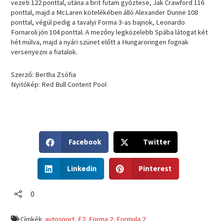
vezeti 122 ponttal, utána a brit futam győztese, Jak Crawford 116
ponttal, majd a McLaren kötelékében álló Alexander Dunne 108
ponttal, végül pedig a tavalyi Forma 3-as bajnok, Leonardo
Fornaroli jön 104 ponttal. A mezőny legközelebb Spába látogat két
hét múlva, majd a nyári szünet előtt a Hungaroringen fognak
versenyezni a fiatalok.
Szerző: Bertha Zsófia
Nyitókép: Red Bull Content Pool
S
S
Facebook
Twitter
h
h
a
a
S
S
r
r
Linkedin
Pinterest
h
h
e
e
a
a
o
o
r
r
0
n
n
e
e
f
t
o
o
a
w
Címkék:
autosport
,
F2
,
Forma 2
,
Formula 2