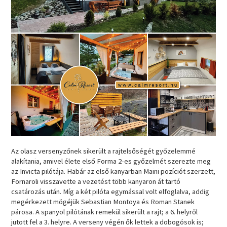
Az olasz versenyzőnek sikerült a rajtelsőségét győzelemmé
alakítania, amivel élete első Forma 2-es győzelmét szerezte meg
az Invicta pilótája. Habár az első kanyarban Maini pozíciót szerzett,
Fornaroli visszavette a vezetést több kanyaron át tartó
csatározás után. Míg a két pilóta egymással volt elfoglalva, addig
megérkezett mögéjük Sebastian Montoya és Roman Stanek
párosa. A spanyol pilótának remekül sikerült a rajt; a 6. helyről
jutott fel a 3. helyre. A verseny végén ők lettek a dobogósok is;