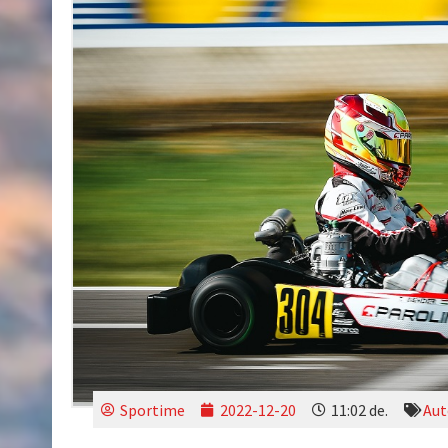
Sportime
2022-12-20
11:02 de.
Aut