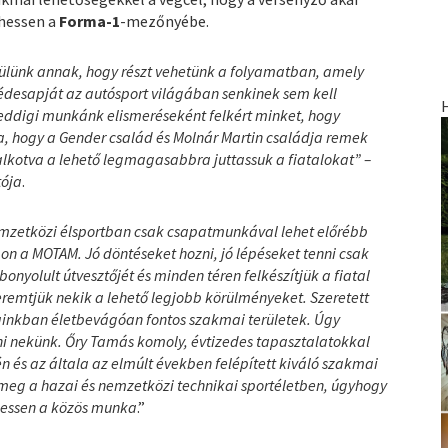
hessen a
Forma-1
-mezőnyébe.
lünk annak, hogy részt vehetünk a folyamatban, amely
 édesapját az autósport világában senkinek sem kell
 eddigi munkánk elismeréseként felkért minket, hogy
, hogy a Gender család és Molnár Martin családja remek
alkotva a lehető legmagasabbra juttassuk a fiatalokat” –
tója
.
mzetközi élsportban csak csapatmunkával lehet előrébb
gon a MOTAM. Jó döntéseket hozni, jó lépéseket tenni csak
onyolult útvesztőjét és minden téren felkészítjük a fiatal
eremtjük nekik a lehető legjobb körülményeket. Szeretett
nkban életbevágóan fontos szakmai területek. Úgy
i nekünk. Őry Tamás komoly, évtizedes tapasztalatokkal
n és az általa az elmúlt években felépített kiváló szakmai
t meg a hazai és nemzetközi technikai sportéletben, úgyhogy
dhessen a közös munka
.”