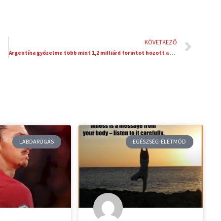
Köve
KÖVETKEZŐ
Argentína győzelme több mint 1,2 milliárd forintot hozott a Tippmixen és a Tippmixprón fogadóknak
LABDARÚGÁS
EGÉSZSÉG-ÉLETMÓD