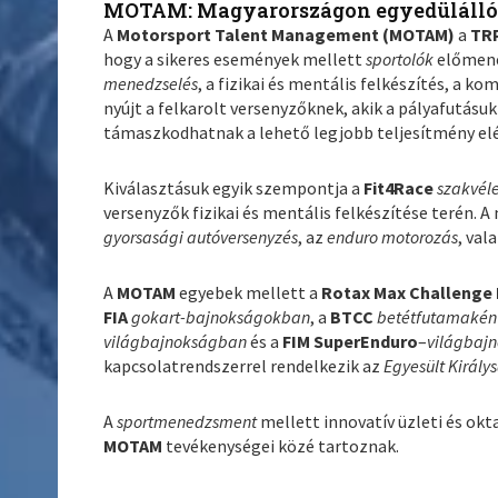
MOTAM: Magyarországon egyedülálló
A
Motorsport Talent Management (MOTAM)
a
TR
hogy a sikeres események mellett
sportolók
előmene
menedzselés
, a fizikai és mentális felkészítés, a k
nyújt a felkarolt versenyzőknek, akik a pályafutá
támaszkodhatnak a lehető legjobb teljesítmény el
Kiválasztásuk egyik szempontja a
Fit4Race
szakvél
versenyzők fizikai és mentális felkészítése terén.
gyorsasági autóversenyzés
, az
enduro motorozás
, val
A
MOTAM
egyebek mellett a
Rotax Max Challenge 
FIA
gokart-bajnokságokban
, a
BTCC
betétfutamakén
világbajnokságban
és a
FIM SuperEnduro
–
világbajn
kapcsolatrendszerrel rendelkezik az
Egyesült Királ
A
sportmenedzsment
mellett innovatív üzleti és okt
MOTAM
tevékenységei közé tartoznak.