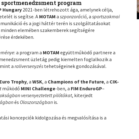
 sportmenedzsment program
P Hungary
2021-ben létrehozott ága, amelynek célja,
telét is segítse. A
MOTAM
a
szponzoráció
, a
sportszakmai
ommunikáció és a jogi háttér terén is szolgáltatásokat
suk minden elemében szakemberek segítségére
érése érdekében.
eménye
: a program a
MOTAM
együttműködő partnere a
 A menedzsment üzletág pedig kiemelten foglalkozik a
amint a
raliversenyzés
tehetségeinek gondozásával.
Euro Trophy
, a
WSK
, a
Champions of the Future
, a
CIK-
t
működő
MINI Challenge
-ben, a
FIM EnduroGP
–
okságban versenyeztetett pilótákat
, kiterjedt
yságban
és
Olaszországban
is.
atási koncepciók kidolgozása és megvalósítása is a