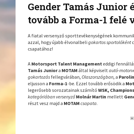
Gender Tamás Junior 
tovább a Forma-1 felé 
A fiatal versenyző sporttevékenységének kommuni
azzal, hogy újabb élvonalbeli
gokartos sportolóként
c
csapatához!
A
Motorsport Talent Management
eddigi fennáll
Tamás Junior
a
MOTAM
által képviselt
autó-motorv
gokartozás
fellegvárában,
Olaszországban
, a
Paroli
eljusson a
Forma-1
-be. Ezzel tovább erősödik a
Mot
legerősebb sorozatainak számító
WSK, Champions 
kategóriában versenyző
Molnár Martin
mellett
Gend
részt vesz majd a
MOTAM
csapata
.
H