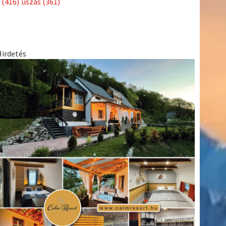
(416)
úszás
(361)
Hirdetés