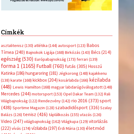
Címkék
Babos
asztalitenisz
(130)
atlétika
(144)
autosport
(123)
Tímea
(240)
Bécs
(214)
Bajnokok Ligája
(168)
Birkózás
(143)
egészség
(530)
Európabajnokság
(173)
ferrari
(139)
forma 1
(1165)
Futball
(760)
futás
(305)
Hosszú
Katinka
(186)
hungaroring
(181)
Jégkorong
(148)
kajakkenu
kézilabda
kickbox
(204)
(138)
karate
(168)
kosárlabda
(166)
(448)
Lewis Hamilton
(168)
magyar labdarúgóválogatott
(148)
Mercedes
(244)
motorsport
(153)
Opel Dakar Team
(132)
Rali
sport
rio 2016
(373)
Világbajnokság
(122)
Rendezvény
(142)
(438)
szabadidősport
(316)
Sportime Magazin
(128)
Szalay
tenisz
(416)
Balázs
(126)
táplálkozás
(155)
utazás
(126)
Video
(247)
vitorlázás
világbajnokság
(162)
Világkupa
(129)
életmód
(222)
vívás
(174)
vízilabda
(197)
Érdi Mária
(130)