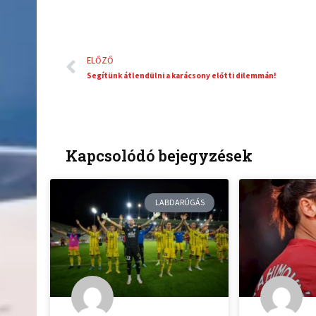
Előző
ELŐZŐ
Segítünk átlendülni a karácsony előtti dilemmán!
Kapcsolódó bejegyzések
LABDARÚGÁS