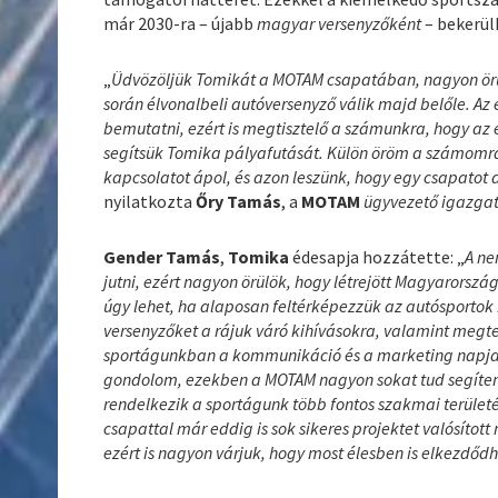
már 2030-ra – újabb
magyar versenyzőként
– bekerül
„
Üdvözöljük Tomikát a MOTAM csapatában, nagyon örü
során élvonalbeli autóversenyző válik majd belőle. Az
bemutatni, ezért is megtisztelő a számunkra, hogy az
segítsük Tomika pályafutását. Külön öröm a számomra
kapcsolatot ápol, és azon leszünk, hogy egy csapatot 
nyilatkozta
Őry Tamás
, a
MOTAM
ügyvezető igazga
Gender Tamás
,
Tomika
édesapja hozzátette: „
A ne
jutni, ezért nagyon örülök, hogy létrejött Magyarorszá
úgy lehet, ha alaposan feltérképezzük az autósportok b
versenyzőket a rájuk váró kihívásokra, valamint megt
sportágunkban a kommunikáció és a marketing napjai
gondolom, ezekben a MOTAM nagyon sokat tud segíten
rendelkezik a sportágunk több fontos szakmai területé
csapattal már eddig is sok sikeres projektet valósítot
ezért is nagyon várjuk, hogy most élesben is elkezdő