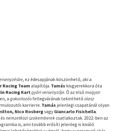
ersenyzésbe
, ez édesapjának köszönhető, aki a
r Racing Team
alapítója.
Tamás
kisgyerekkora óta
lin Racing Kart
gyári versenyzője
. Ő az első
magyar
en, a
gokartozás
fellegvárának tekinthető
olasz
ormulaautós
karrierre.
Tamás
jelenlegi csapatánál olyan
ilton, Nico Rosberg
vagy
Giancarlo Fisichella
.
i
és
nemzetközi szakemberek
csatlakoztak. 2022-ben az
gramba is, ami tovább erősíti jelenleg is kiváló
kmai lehetőségekkel a végcél, hogy a versenyző akár