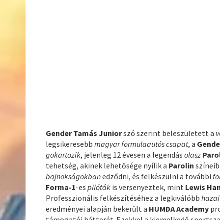
Gender Tamás Junior
szó szerint beleszületett a
v
legsikeresebb
magyar formulaautós csapat
, a
Gende
gokartozik
, jelenleg 12 évesen a legendás
olasz
Paro
tehetség, akinek lehetősége nyílik a
Parolin
színeib
bajnokságokban
edződni, és felkészülni a további
f
Forma-1
-es
pilóták
is versenyeztek, mint
Lewis Ham
Professzionális felkészítéséhez a legkiválóbb
haza
eredményei alapján bekerült a
HUMDA Academy
pro
támogatói hátterét. Ezekkel a kiemelkedő sportsza