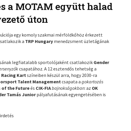
és a MOTAM együtt halad
vezető úton
kációja egy komoly szakmai mérföldkőhöz érkezett
satlakozik a
TRP Hungary
menedzsment üzletágának
ásának legfiatalabb sportolójaként csatlakozik
Gender
ersenyzők
csapatához. A 12 esztendős tehetség a
n Racing Kart
színeiben készül arra, hogy 2030-ra
orsport Talent Management
csapata a
gokartozás
of the Future
és
CIK-FIA
bajnokságokban
: az
OK
er Tamás Junior
pályafutásának egyengetésében is
irdetés