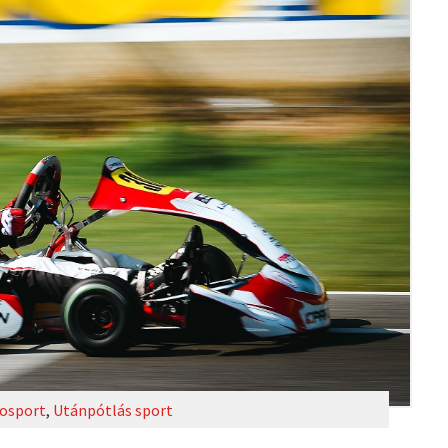
osport
,
Utánpótlás sport