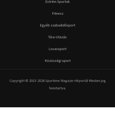
Futás
Kerékpár
Extrém Sportok
Fitnesz
Egyéb szabadidősport
Túra-Utazás