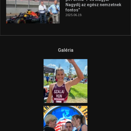
aszály következményeire hívja
fel a figyelmet Litkai Gergely
és a Greenpeace közös
híradója
2025.08.14.
Ne csak nézd, lásd is a focit! –
itt a Tippmix Teljes
Terjedelem!
2025.08.05.
„A Forma-1-es Magyar
Nagydíj az egész nemzetnek
fontos”
2025.06.19.
Galéria