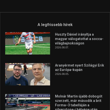
Túl a 18. X-en és rendezvények százain a Sportime Magazinnak
továbbra is a legfőbb célja, hogy a mindenki sportját minél
vonzóbbá tegye.
A rendszeres mozgás és a sport jobbá teheti az életed! Mindehhez
minden infót megtalálsz nálunk.
A legfrissebb hírek
Huszty Dániel irányítja a
magyar válogatottat a socca-
világbajnokságon