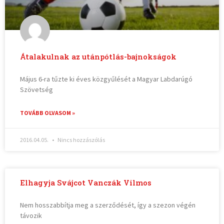
Átalakulnak az utánpótlás-bajnokságok
Május 6-ra tűzte ki éves közgyűlését a Magyar Labdarúgó
Szövetség
TOVÁBB OLVASOM »
2016.04.05.
Nincs hozzászólás
Elhagyja Svájcot Vanczák Vilmos
Nem hosszabbítja meg a szerződését, így a szezon végén
távozik