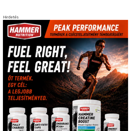
egészség
(240)
Bécs
(214)
Bajnokok Ligája
(168)
Birkózás
(143)
forma 1
(1165)
(530)
Európabajnokság
(173)
ferrari
(139)
Futball
(760)
futás
(305)
Hosszú Katinka
(186)
hungaroring
(181)
kickbox
(204)
Jégkorong
(148)
kajakkenu
(138)
karate
(168)
kézilabda
(448)
kosárlabda
(166)
Lewis Hamilton
(168)
magyar
Mercedes
(244)
labdarúgóválogatott
(148)
motorsport
(153)
Opel
rio
Dakar Team
(132)
Rali Világbajnokság
(122)
Rendezvény
(142)
sport
(438)
2016
(373)
szabadidősport
Sportime Magazin
(128)
(316)
tenisz
(416)
Szalay Balázs
(126)
táplálkozás
(155)
utazás
Video
(247)
vitorlázás
(126)
világbajnokság
(162)
Világkupa
(129)
életmód
(416)
(222)
vívás
(174)
vízilabda
(197)
Érdi Mária
(130)
úszás
(361)
Hirdetés