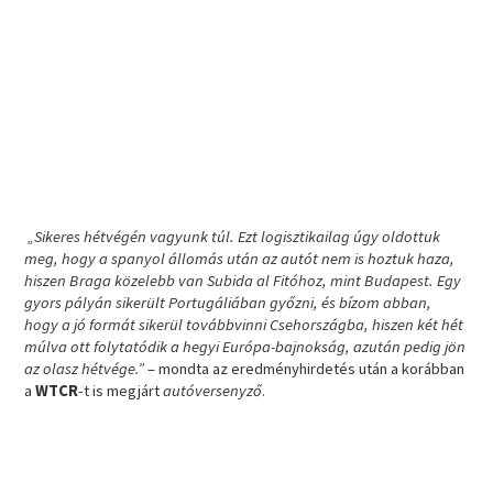
„Sikeres hétvégén vagyunk túl. Ezt logisztikailag úgy oldottuk
meg, hogy a spanyol állomás után az autót nem is hoztuk haza,
hiszen Braga közelebb van Subida al Fitóhoz, mint Budapest. Egy
gyors pályán sikerült Portugáliában győzni, és bízom abban,
hogy a jó formát sikerül továbbvinni Csehországba, hiszen két hét
múlva ott folytatódik a hegyi Európa-bajnokság, azután pedig jön
az olasz hétvége.”
– mondta az eredményhirdetés után a korábban
a
WTCR
-t is megjárt
autóversenyző
.