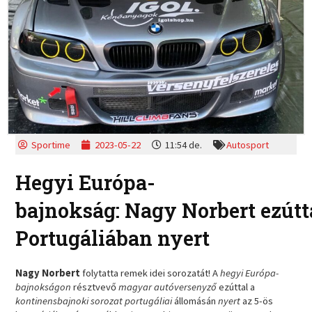
Sportime
2023-05-22
11:54 de.
Autosport
Hegyi Európa-
bajnokság: Nagy Norbert ezútt
Portugáliában nyert
Nagy Norbert
folytatta remek idei sorozatát! A
hegyi Európa-
bajnokságon
résztvevő
magyar autóversenyző
ezúttal a
kontinensbajnoki sorozat portugáliai
állomásán
nyert
az 5-ös