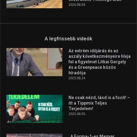
2026.08.07.
Aranyérmet nyert Szilágyi Erik
az Európa-kupán
2026.08.05.
Molnár Martin újabb dobogót
szerzett, már második a brit
Forma–3 tabelláján a
silverstone-i hétvége után
2026.08.04.
A legfrissebb videók
Az extrém időjárás és az