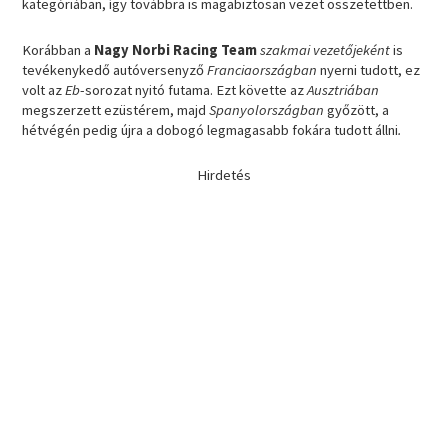
kategóriában, így továbbra is magabiztosan vezet összetettben.
Korábban a
Nagy Norbi Racing Team
szakmai vezetőjeként
is
tevékenykedő autóversenyző
Franciaországban
nyerni tudott, ez
volt az
Eb
-sorozat nyitó futama. Ezt követte az
Ausztriában
megszerzett ezüstérem, majd
Spanyolországban
győzött, a
hétvégén pedig újra a dobogó legmagasabb fokára tudott állni
.
Hirdetés