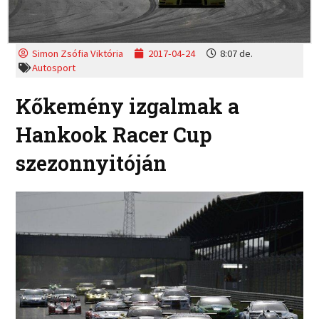
Simon Zsófia Viktória
2017-04-24
8:07 de.
Autosport
Kőkemény izgalmak a
Hankook Racer Cup
szezonnyitóján