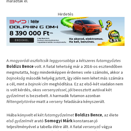
maradtak el.
Hirdetés
A
mogyoródi aszfaltcsík
leggyorsabbja
a
kétszeres futamgyőztes
Boldizs Bence
volt. A fiatal tehetség már a 2016-os esztendőben
megmutatta, hogy mindenképpen érdemes vele számolni, akkor a
bajnokság
második helyéig jutott, így idén nem lehet más számára
a cél, mint a
bajnoki cím
meghódítása. Ez az első-két viadalon nem
is volt kérdés, okos
versenyzéssel
, jól beosztott autóval két
győzelmet
is bezsebelt. A harmadik futamon azonban
féltengelytörése
miatt a
verseny
feladására kényszerült.
Hiába könyvelt el két
futamgyőzelmet
Boldizs Bence
, az élete
első győzelmét
arató
Somogyi Márk
konstansan jó
teljesítményével a tabella élére állt. A fiatal
versenyző
vágya