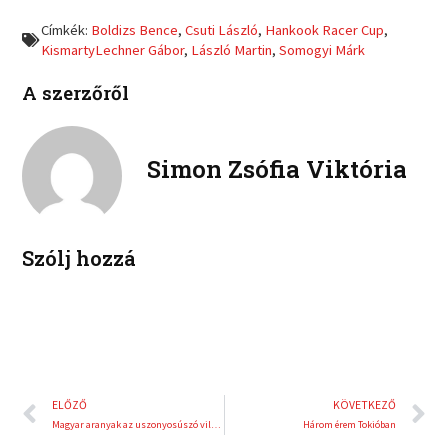
f
t
o
o
a
w
Címkék:
Boldizs Bence
,
Csuti László
,
Hankook Racer Cup
,
n
n
c
i
KismartyLechner Gábor
,
László Martin
,
Somogyi Márk
l
p
e
t
i
i
b
t
A szerzőről
n
n
o
e
k
t
o
r
e
e
k
d
r
Simon Zsófia Viktória
i
e
n
s
t
Szólj hozzá
Előző
K
ELŐZŐ
KÖVETKEZŐ
Magyar aranyak az uszonyosúszó világkupán
Három érem Tokióban