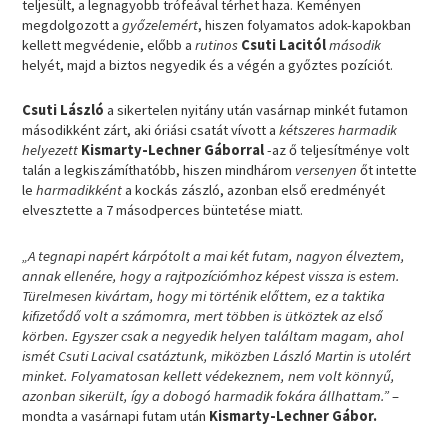
teljesült, a legnagyobb trófeával térhet haza. Keményen
megdolgozott a
győzelemért
, hiszen folyamatos adok-kapokban
kellett megvédenie, előbb a
rutinos
Csuti Lacitól
második
helyét, majd a biztos negyedik és a végén a győztes pozíciót.
Csuti László
a sikertelen nyitány után vasárnap minkét futamon
másodikként zárt, aki óriási csatát vívott a
kétszeres harmadik
helyezett
Kismarty-Lechner Gáborral
-az ő teljesítménye volt
talán a legkiszámíthatóbb, hiszen mindhárom
versenyen
őt intette
le
harmadikként
a kockás zászló, azonban első eredményét
elvesztette a 7 másodperces büntetése miatt.
„A tegnapi napért kárpótolt a mai két futam, nagyon élveztem,
annak ellenére, hogy a rajtpozíciómhoz képest vissza is estem.
Türelmesen kivártam, hogy mi történik előttem, ez a taktika
kifizetődő volt a számomra, mert többen is ütköztek az első
körben. Egyszer csak a negyedik helyen találtam magam, ahol
ismét Csuti Lacival csatáztunk, miközben László Martin is utolért
minket. Folyamatosan kellett védekeznem, nem volt könnyű,
azonban sikerült, így a dobogó harmadik fokára állhattam.”
–
mondta a vasárnapi futam után
Kismarty-Lechner Gábor.