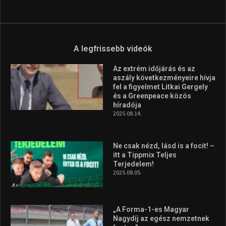
A legfrissebb videók
Az extrém időjárás és az
aszály következményeire hívja
fel a figyelmet Litkai Gergely
és a Greenpeace közös
híradója
2025.08.14.
Ne csak nézd, lásd is a focit! –
itt a Tippmix Teljes
Terjedelem!
2025.08.05.
„A Forma-1-es Magyar
Nagydíj az egész nemzetnek