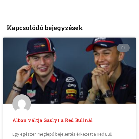
Kapcsolódó bejegyzések
F1
Albon váltja Gaslyt a Red Bullnál
Egy egészen meglepő bejelentés érkezett a Red Bull