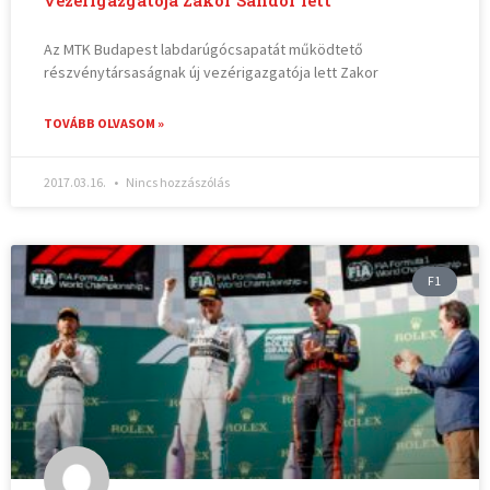
vezérigazgatója Zakor Sándor lett
Az MTK Budapest labdarúgócsapatát működtető
részvénytársaságnak új vezérigazgatója lett Zakor
TOVÁBB OLVASOM »
2017.03.16.
Nincs hozzászólás
F1