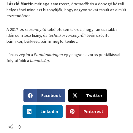
László Martin
mérlege sem rossz,
harmadik
és a dobogó közeli
helyezései mind azt bizonyítják, hogy nagyon sokat tanult az elmúlt
esztendőben.
A 2017-es
szezonnyitó
tökéletesen tükrözi, hogy fair csatákban
idén sem lesz hiány, és
technikai versenyről
lévén szó, itt
bármikor, bárkivel, bármi megtörténhet.
Június végén a
Pannóniaringen
egy nagyon szoros pontállással
folytatódik a
bajnokság
.
S
S
Facebook
Twitter
h
h
a
a
S
S
r
r
Linkedin
Pinterest
h
h
e
e
a
a
o
o
r
r
0
n
n
e
e