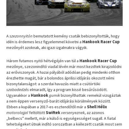
A
szezonnyitón
bemutatott kemény csaták bebizonyították, hogy
idén is érdemes lesz figyelemmel követni a
Hankook Racer Cup
mezőnyét azoknak, aki igazi izgalmakra vágyik.
Három futamos nyitó hétvégéjén van túl a
Hankook Racer Cup
mezőnye, szezonindító viadal lévén már most kezdtek kirajzolódni
az erőviszonyok. A hazai pályából adódóan pedig mindenki otthon
érezhette magát, bár a bolondos áprilisi időjárás okozott némi
bizonytalanságot: a szerdai havazás miatt a csütörtöki
szabadedzés
elmaradt, így a program kissé besűrűsödött.
Ugyanakkor a
Hankook
gumik
bizonyíthattak: remekül vizsgáztak
a nem éppen versenyző-barát időjárási körülmények között.
Ebben a kupában a 2017-es esztendőtől már a
Shell Hélix
motorolajjal
feltöltött
Swiftek
versenyeznek
, az azonos
„belbecs” mellett, már a külső is egységességet sugall. A fiatal
tehetségeket útnak indító sorozatban a kiélezett csaták most sem