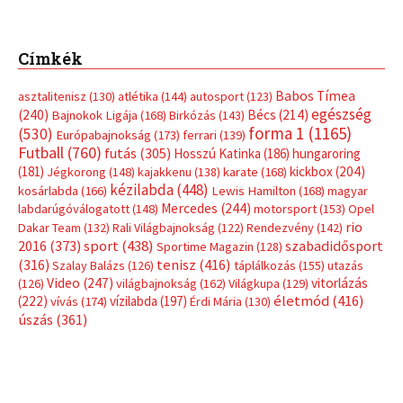
Címkék
Babos Tímea
asztalitenisz
(130)
atlétika
(144)
autosport
(123)
egészség
(240)
Bécs
(214)
Bajnokok Ligája
(168)
Birkózás
(143)
forma 1
(1165)
(530)
Európabajnokság
(173)
ferrari
(139)
Futball
(760)
futás
(305)
Hosszú Katinka
(186)
hungaroring
(181)
kickbox
(204)
Jégkorong
(148)
kajakkenu
(138)
karate
(168)
kézilabda
(448)
kosárlabda
(166)
Lewis Hamilton
(168)
magyar
Mercedes
(244)
labdarúgóválogatott
(148)
motorsport
(153)
Opel
rio
Dakar Team
(132)
Rali Világbajnokság
(122)
Rendezvény
(142)
sport
(438)
2016
(373)
szabadidősport
Sportime Magazin
(128)
(316)
tenisz
(416)
Szalay Balázs
(126)
táplálkozás
(155)
utazás
Video
(247)
vitorlázás
(126)
világbajnokság
(162)
Világkupa
(129)
életmód
(416)
(222)
vívás
(174)
vízilabda
(197)
Érdi Mária
(130)
úszás
(361)