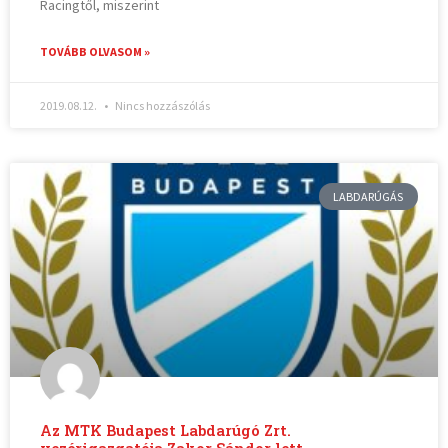
Racingtől, miszerint
TOVÁBB OLVASOM »
2019.08.12.
Nincs hozzászólás
LABDARÚGÁS
Az MTK Budapest Labdarúgó Zrt.