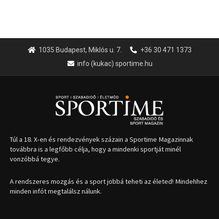
1035 Budapest, Miklós u. 7.
+36 30 471 1373
info (kukac) sportime.hu
Túl a 18. X-en és rendezvények százain a Sportime Magazinnak
továbbra is a legfőbb célja, hogy a mindenki sportját minél
vonzóbbá tegye.
A rendszeres mozgás és a sport jobbá teheti az életed! Mindehhez
minden infót megtalálsz nálunk.