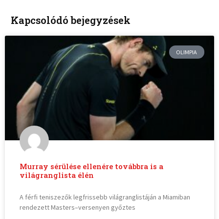
Kapcsolódó bejegyzések
OLIMPIA
Murray sérülése ellenére továbbra is a
világranglista élén
A férfi teniszezők legfrissebb világranglistáján a Miamiban
rendezett Masters–versenyen győztes