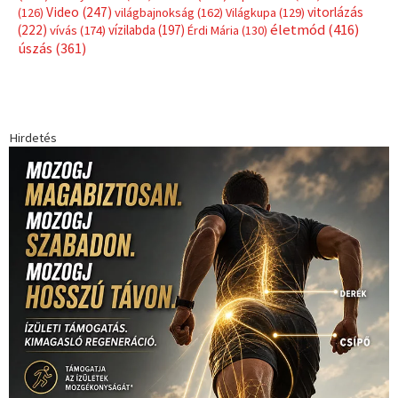
Címkék
Babos Tímea
asztalitenisz
(130)
atlétika
(144)
autosport
(123)
egészség
(240)
Bécs
(214)
Bajnokok Ligája
(168)
Birkózás
(143)
forma 1
(1165)
(530)
Európabajnokság
(173)
ferrari
(139)
Futball
(760)
futás
(305)
Hosszú Katinka
(186)
hungaroring
(181)
kickbox
(204)
Jégkorong
(148)
kajakkenu
(138)
karate
(168)
kézilabda
(448)
kosárlabda
(166)
Lewis Hamilton
(168)
magyar
Mercedes
(244)
labdarúgóválogatott
(148)
motorsport
(153)
Opel
rio
Dakar Team
(132)
Rali Világbajnokság
(122)
Rendezvény
(142)
sport
(438)
2016
(373)
szabadidősport
Sportime Magazin
(128)
(316)
tenisz
(416)
Szalay Balázs
(126)
táplálkozás
(155)
utazás
Video
(247)
vitorlázás
(126)
világbajnokság
(162)
Világkupa
(129)
életmód
(416)
(222)
vívás
(174)
vízilabda
(197)
Érdi Mária
(130)
úszás
(361)
Hirdetés