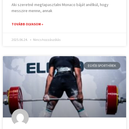
Aki szeretné megtapasztalni Monaco báját anélkül, hogy
messzire menne, annak
TOVÁBB OLVASOM »
2025.06.24.
Nincs hozzászólás
EGYÉB SPORTHÍREK