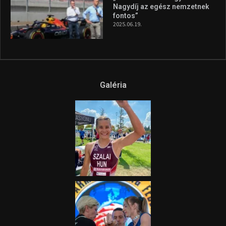
aszály következményeire hívja
fel a figyelmet Litkai Gergely
és a Greenpeace közös
híradója
2025.08.14.
Ne csak nézd, lásd is a focit! –
itt a Tippmix Teljes
Terjedelem!
2025.08.05.
„A Forma-1-es Magyar
Nagydíj az egész nemzetnek
fontos”
2025.06.19.
Galéria