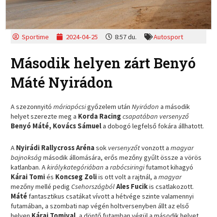
Sportime
2024-04-25
8:57 du.
Autosport
Második helyen zárt Benyó
Máté Nyirádon
A szezonnyitó
máriapócsi
győzelem után
Nyirádon
a második
helyet szerezte meg a
Korda Racing
csapatában versenyző
Benyó Máté, Kovács Sámuel
a dobogó legfelső fokára állhatott.
A
Nyirádi Rallycross Aréna
sok
versenyzőt
vonzott a
magyar
bajnokság
második állomására, erős mezőny gyűlt össze a vörös
katlanban. A
királykategóriában
a
rabócsiringi
futamot kihagyó
Kárai Tomi
és
Koncseg Zoli
is ott volt a rajtnál, a
magyar
mezőny mellé pedig
Csehországból
Ales Fucik
is csatlakozott.
Máté
fantasztikus csatákat vívott a hétvége szinte valamennyi
futamában, a szombati nap végén holtversenyben állt az első
helyen
Kárai Tomival
, a döntő futamban végül a második helyet