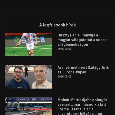
Túl a 18. X-en és rendezvények százain a Sportime Magazinnak
továbbra is a legfőbb célja, hogy a mindenki sportját minél
vonzóbbá tegye.
A rendszeres mozgás és a sport jobbá teheti az életed! Mindehhez
minden infót megtalálsz nálunk.
A legfrissebb hírek
Huszty Dániel irányítja a
magyar válogatottat a socca-
világbajnokságon