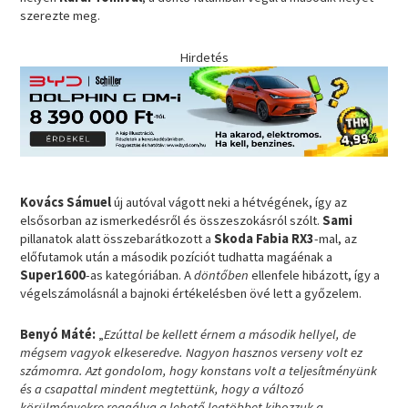
szerezte meg.
Hirdetés
Kovács Sámuel
új autóval vágott neki a hétvégének, így az
elsősorban az ismerkedésről és összeszokásról szólt.
Sami
pillanatok alatt összebarátkozott a
Skoda Fabia RX3
-mal, az
előfutamok után a második pozíciót tudhatta magáénak a
Super1600
-as kategóriában. A
döntőben
ellenfele hibázott, így a
végelszámolásnál a bajnoki értékelésben övé lett a győzelem.
Benyó Máté:
„
Ezúttal be kellett érnem a második hellyel, de
mégsem vagyok elkeseredve. Nagyon hasznos verseny volt ez
számomra. Azt gondolom, hogy konstans volt a teljesítményünk
és a csapattal mindent megtettünk, hogy a változó
körülményekre reagálva a lehető legtöbbet kihozzuk a