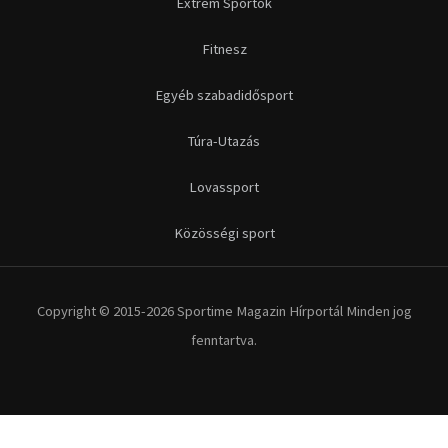
Futás
Kerékpár
Extrém Sportok
Fitnesz
Egyéb szabadidősport
Túra-Utazás