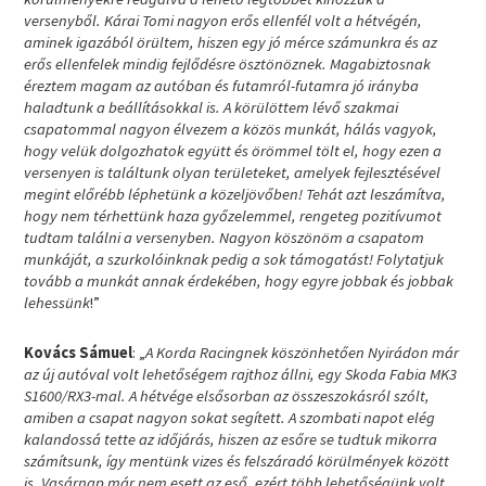
versenyből. Kárai Tomi nagyon erős ellenfél volt a hétvégén,
aminek igazából örültem, hiszen egy jó mérce számunkra és az
erős ellenfelek mindig fejlődésre ösztönöznek. Magabiztosnak
éreztem magam az autóban és futamról-futamra jó irányba
haladtunk a beállításokkal is. A körülöttem lévő szakmai
csapatommal nagyon élvezem a közös munkát, hálás vagyok,
hogy velük dolgozhatok együtt és örömmel tölt el, hogy ezen a
versenyen is találtunk olyan területeket, amelyek fejlesztésével
megint előrébb léphetünk a közeljövőben! Tehát azt leszámítva,
hogy nem térhettünk haza győzelemmel, rengeteg pozitívumot
tudtam találni a versenyben. Nagyon köszönöm a csapatom
munkáját, a szurkolóinknak pedig a sok támogatást! Folytatjuk
tovább a munkát annak érdekében, hogy egyre jobbak és jobbak
lehessünk
!”
Kovács Sámuel
: „
A Korda Racingnek köszönhetően Nyirádon már
az új autóval volt lehetőségem rajthoz állni, egy Skoda Fabia MK3
S1600/RX3-mal. A hétvége elsősorban az összeszokásról szólt,
amiben a csapat nagyon sokat segített. A szombati napot elég
kalandossá tette az időjárás, hiszen az esőre se tudtuk mikorra
számítsunk, így mentünk vizes és felszáradó körülmények között
is. Vasárnap már nem esett az eső, ezért több lehetőségünk volt