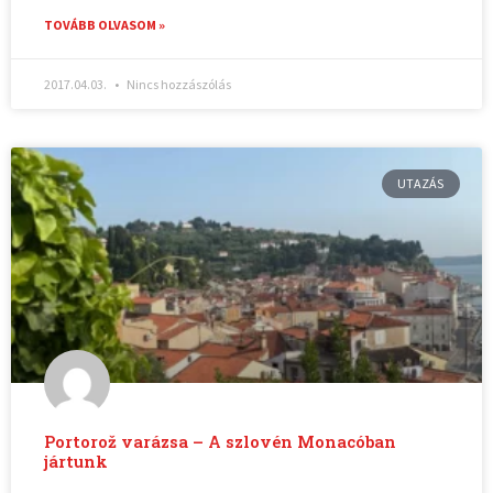
TOVÁBB OLVASOM »
2017.04.03.
Nincs hozzászólás
UTAZÁS
Portorož varázsa – A szlovén Monacóban
jártunk