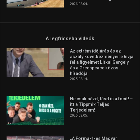
2026.08.07.
Aranyérmet nyert Szilágyi Erik
az Európa-kupán
2026.08.05.
Molnár Martin újabb dobogót
szerzett, már második a brit
Forma–3 tabelláján a
silverstone-i hétvége után
2026.08.04.
A legfrissebb videók
Az extrém időjárás és az