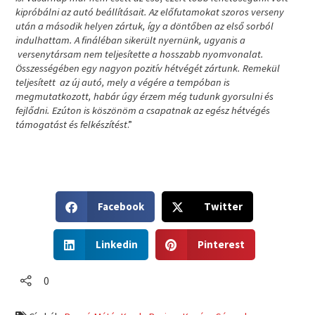
kipróbálni az autó beállításait. Az előfutamokat szoros verseny
után a második helyen zártuk, így a döntőben az első sorból
indulhattam. A fináléban sikerült nyernünk, ugyanis a
versenytársam nem teljesítette a hosszabb nyomvonalat.
Összességében egy nagyon pozitív hétvégét zártunk. Remekül
teljesített az új autó, mely a végére a tempóban is
megmutatkozott, habár úgy érzem még tudunk gyorsulni és
fejlődni. Ezúton is köszönöm a csapatnak az egész hétvégés
támogatást és felkészítést
.”
S
S
Facebook
Twitter
h
h
a
a
S
S
r
r
Linkedin
Pinterest
h
h
e
e
a
a
o
o
r
r
0
n
n
e
e
f
t
o
o
a
w