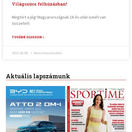
Világcsúcs felhúzásban!
Megtört a jég! Magyarországnak 18 év után ismét van
összetett
TOVÁBB OLVASOM »
2022.06.09.
Nincs hozzászólás
Aktuális lapszámunk