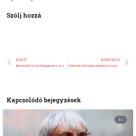
t
Szólj hozzá
Előző
K
ELŐZŐ
KÖVETKEZŐ
Bemutatót tartott Budapesten a 11-szeres motoros teremtriál világbajnok
A Nemzeti Kézilabda Akadémia is csatlakozott a kezdeményezéshez
Kapcsolódó bejegyzések
F1