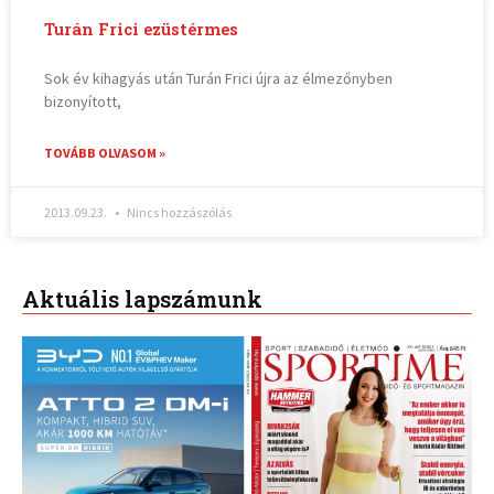
Turán Frici ezüstérmes
Sok év kihagyás után Turán Frici újra az élmezőnyben
bizonyított,
TOVÁBB OLVASOM »
2013.09.23.
Nincs hozzászólás
Aktuális lapszámunk