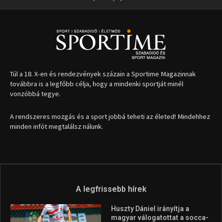
Túl a 18. X-en és rendezvények százain a Sportime Magazinnak
továbbra is a legfőbb célja, hogy a mindenki sportját minél
vonzóbbá tegye.
A rendszeres mozgás és a sport jobbá teheti az életed! Mindehhez
minden infót megtalálsz nálunk.
A legfrissebb hírek
Huszty Dániel irányítja a
magyar válogatottat a socca-