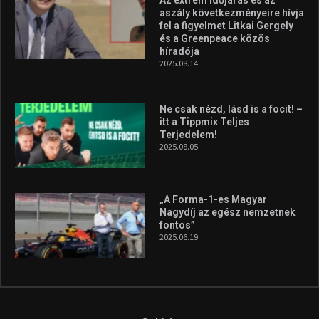
Az extrém időjárás és az
aszály következményeire hívja
fel a figyelmet Litkai Gergely
és a Greenpeace közös
híradója
2025.08.14.
Ne csak nézd, lásd is a focit! –
itt a Tippmix Teljes
Terjedelem!
2025.08.05.
„A Forma-1-es Magyar
Nagydíj az egész nemzetnek
fontos”
2025.06.19.