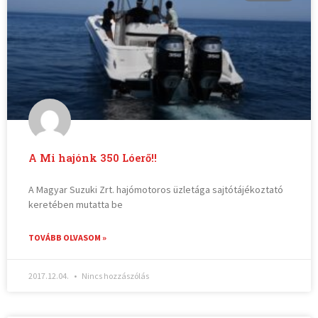
A Mi hajónk 350 Lóerő!!
A Magyar Suzuki Zrt. hajómotoros üzletága sajtótájékoztató
keretében mutatta be
TOVÁBB OLVASOM »
2017.12.04.
Nincs hozzászólás