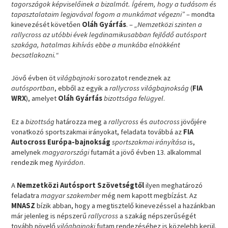
tagországok képviselőinek a bizalmát. Ígérem, hogy a tudásom és
tapasztalataim legjavával fogom a munkámat végezni”
– mondta
kinevezését követően
Oláh Gyárfás
. –
„Nemzetközi szinten a
rallycross az utóbbi évek legdinamikusabban fejlődő autósport
szakága, hatalmas kihívás ebbe a munkába elnökként
becsatlakozni.“
Jövő évben öt
világbajnoki
sorozatot rendeznek az
autósportban
, ebből az egyik a
rallycross világbajnokság
(
FIA
WRX
), amelyet
Oláh Gyárfás
bizottsága felügyel
.
Ez a
bizottság
határozza meg a
rallycross
és
autocross
jövőjére
vonatkozó sportszakmai irányokat, feladata továbbá az
FIA
Autocross Európa-bajnokság
sportszakmai irányítása
is,
amelynek
magyarországi
futamát a jövő évben 13. alkalommal
rendezik meg
Nyirádon
.
A
Nemzetközi Autósport Szövetségtől
ilyen meghatározó
feladatra
magyar szakember
még nem kapott megbízást. Az
MNASZ
bízik abban, hogy a megtisztelő kinevezéssel a hazánkban
már jelenleg is népszerű
rallycross
a szakág népszerűségét
tovább növelő
világbajnoki
futam rendezéséhez is közelebb kerül.