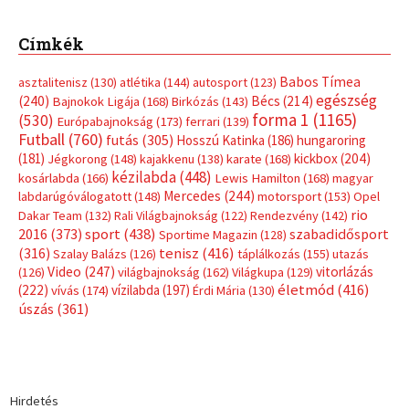
Címkék
Babos Tímea
asztalitenisz
(130)
atlétika
(144)
autosport
(123)
egészség
(240)
Bécs
(214)
Bajnokok Ligája
(168)
Birkózás
(143)
forma 1
(1165)
(530)
Európabajnokság
(173)
ferrari
(139)
Futball
(760)
futás
(305)
Hosszú Katinka
(186)
hungaroring
(181)
kickbox
(204)
Jégkorong
(148)
kajakkenu
(138)
karate
(168)
kézilabda
(448)
kosárlabda
(166)
Lewis Hamilton
(168)
magyar
Mercedes
(244)
labdarúgóválogatott
(148)
motorsport
(153)
Opel
rio
Dakar Team
(132)
Rali Világbajnokság
(122)
Rendezvény
(142)
sport
(438)
2016
(373)
szabadidősport
Sportime Magazin
(128)
(316)
tenisz
(416)
Szalay Balázs
(126)
táplálkozás
(155)
utazás
Video
(247)
vitorlázás
(126)
világbajnokság
(162)
Világkupa
(129)
életmód
(416)
(222)
vívás
(174)
vízilabda
(197)
Érdi Mária
(130)
úszás
(361)
Hirdetés