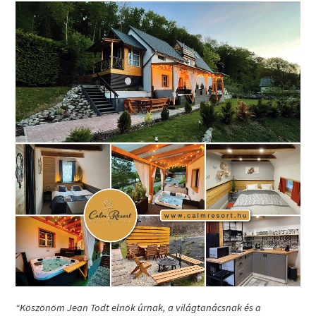
“Köszönöm Jean Todt elnök úrnak, a világtanácsnak és a