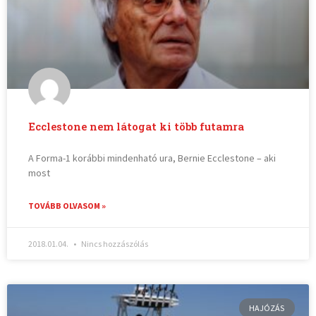
Ecclestone nem látogat ki több futamra
A Forma-1 korábbi mindenható ura, Bernie Ecclestone – aki
most
TOVÁBB OLVASOM »
2018.01.04.
Nincs hozzászólás
HAJÓZÁS