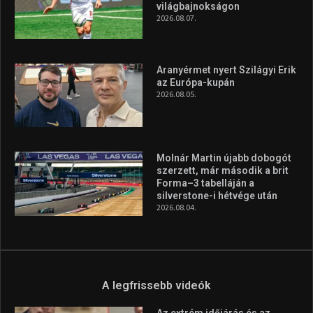
világbajnokságon
2026.08.07.
Aranyérmet nyert Szilágyi Erik
az Európa-kupán
2026.08.05.
Molnár Martin újabb dobogót
szerzett, már második a brit
Forma–3 tabelláján a
silverstone-i hétvége után
2026.08.04.
A legfrissebb videók