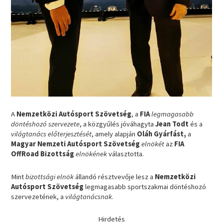
A
Nemzetközi Autósport Szövetség
, a
FIA
legmagasabb
döntéshozó szervezete
, a közgyűlés jóváhagyta
Jean Todt
és a
világtanács előterjesztését
, amely alapján
Oláh Gyárfást,
a
Magyar Nemzeti Autósport Szövetség
elnökét
az
FIA
OffRoad Bizottság
elnökének
választotta.
Mint
bizottsági elnök
állandó résztvevője lesz a
Nemzetközi
Autósport Szövetség
legmagasabb sportszakmai döntéshozó
szervezetének, a
világtanácsnak
.
Hirdetés