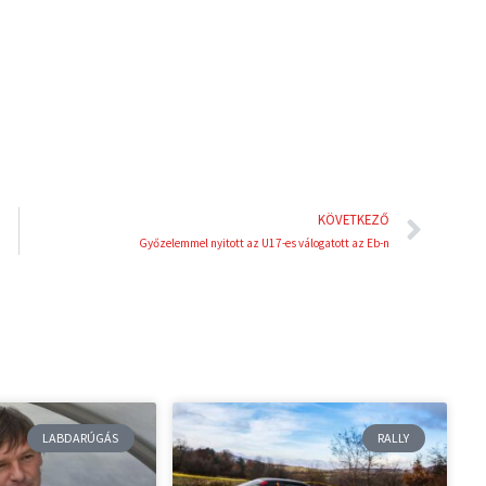
i
e
n
s
t
Köve
KÖVETKEZŐ
Győzelemmel nyitott az U17-es válogatott az Eb-n
LABDARÚGÁS
RALLY