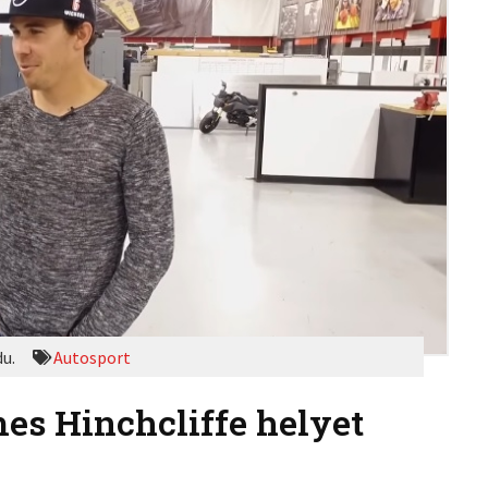
du.
Autosport
es Hinchcliffe helyet