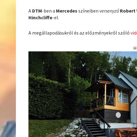
A
DTM
-ben a
Mercedes
színeiben
versenyző
Robert
Hinchcliffe
-el.
A megállapodásukról és az előzményekről szóló
vi
H