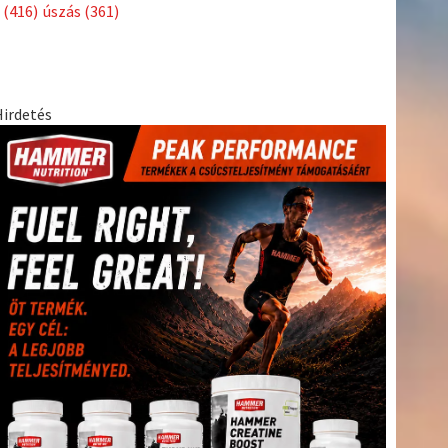
Címkék
Babos
asztalitenisz
(130)
atlétika
(144)
autosport
(123)
Tímea
(240)
Bécs
(214)
Bajnokok Ligája
(168)
Birkózás
(143)
egészség
(530)
Európabajnokság
(173)
ferrari
(139)
forma 1
(1165)
Futball
(760)
futás
(305)
Hosszú
Katinka
(186)
hungaroring
(181)
Jégkorong
(148)
kajakkenu
kézilabda
kickbox
(204)
(138)
karate
(168)
kosárlabda
(166)
(448)
Lewis Hamilton
(168)
magyar labdarúgóválogatott
(148)
Mercedes
(244)
motorsport
(153)
Opel Dakar Team
(132)
Rali
sport
rio 2016
(373)
Világbajnokság
(122)
Rendezvény
(142)
(438)
szabadidősport
(316)
Sportime Magazin
(128)
Szalay
tenisz
(416)
Balázs
(126)
táplálkozás
(155)
utazás
(126)
Video
(247)
vitorlázás
világbajnokság
(162)
Világkupa
(129)
életmód
(222)
vívás
(174)
vízilabda
(197)
Érdi Mária
(130)