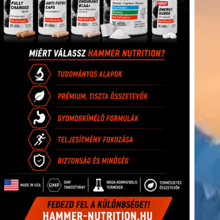
(416)
úszás
(361)
Hirdetés