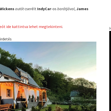
 Wickens
autót
cserélt
IndyCar
-os
barátjával
,
James
deót ide kattintva lehet megtekinteni
.
irdetés