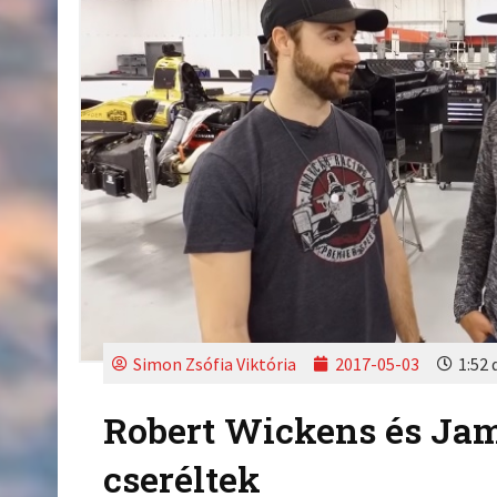
Simon Zsófia Viktória
2017-05-03
1:52 
Robert Wickens és Jam
cseréltek