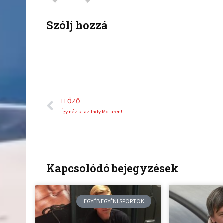
o
r
k
Szólj hozzá
Előző
ELŐZŐ
Így néz ki az Indy McLaren!
Kapcsolódó bejegyzések
EGYÉB EGYÉNI SPORTOK