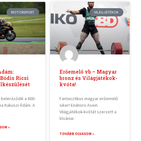
MOTORSPORT
VILÁGJÁTÉKOK
Ádám:
Erőemelő vb – Magyar
Bódis Ricsi
bronz és Világjátékok-
elkészülését
kvóta!
 belerázódik a 600-
Fantasztikus magyar erőemelő
ba Kakuszi Ádám. A
siker! Enahoro Asein
Világjátékok-kvótát szerzett a
litvániai
SOM »
TOVÁBB OLVASOM »