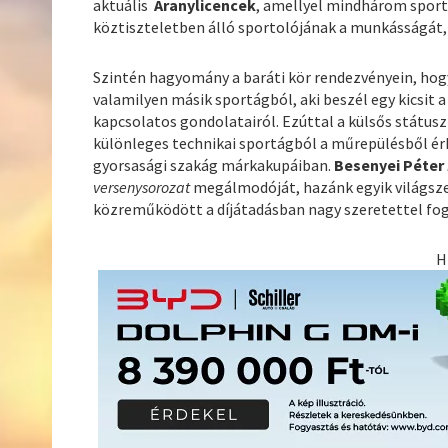
aktuális
Aranylicencek
, amellyel mindhárom sport
köztiszteletben álló sportolójának a munkásságát,
Szintén hagyomány a baráti kör rendezvényein, hog
valamilyen másik sportágból, aki beszél egy kicsit a
kapcsolatos gondolatairól. Ezúttal a külsős státusz
különleges technikai sportágból a műrepülésből ér
gyorsasági szakág márkakupáiban.
Besenyei Péter
versenysorozat
megálmodóját, hazánk egyik világsze
közreműködött a díjátadásban nagy szeretettel fog
H