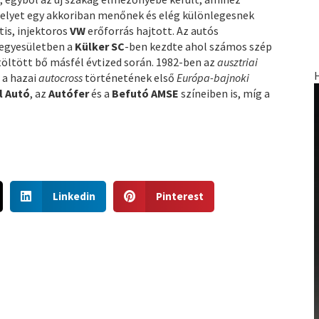
melyet egy akkoriban menőnek és elég különlegesnek
is, injektoros
VW
erőforrás hajtott. Az autós
 egyesületben a
Külker SC
-ben kezdte ahol számos szép
töltött bő másfél évtized során. 1982-ben az
ausztriai
 a hazai
autocross
történetének első
Európa-bajnoki
l Autó
, az
Autófer
és a
Befutó AMSE
színeiben is, míg a
S
S
Linkedin
Pinterest
h
h
a
a
r
r
e
e
o
o
n
n
l
p
i
i