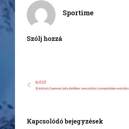
c
i
Sportime
e
t
b
t
o
e
o
r
k
Szólj hozzá
Előző
ELŐZŐ
Kapcsolódó bejegyzések