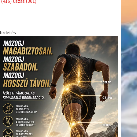
(416)
úszás
(361)
Hirdetés