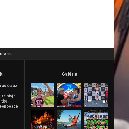
time.hu
ók
Galéria
rás és az
re hívja
Litkai
reenpeace