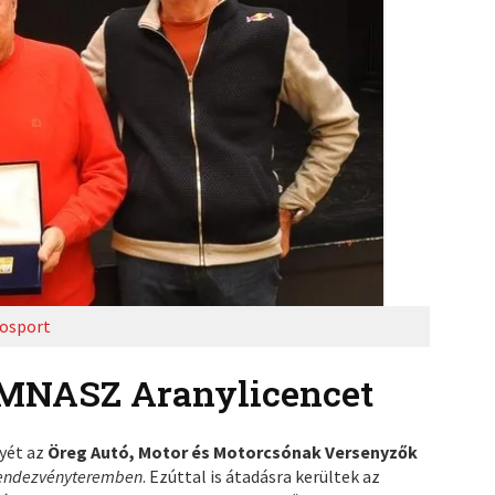
osport
z MNASZ Aranylicencet
yét az
Öreg Autó, Motor és Motorcsónak Versenyzők
rendezvényteremben
. Ezúttal is átadásra kerültek az