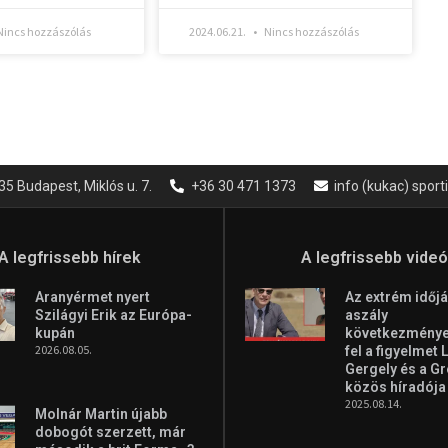
incs hozzászólás
2024.06.21.
Nincs hozzászólás
35 Budapest, Miklós u. 7.
+36 30 471 1373
info (kukac) spor
A legfrissebb hírek
A legfrissebb vide
Aranyérmet nyert
Az extrém időjá
Szilágyi Erik az Európa-
aszály
kupán
következményei
2026.08.05.
fel a figyelmet 
Gergely és a G
közös híradója
2025.08.14.
Molnár Martin újabb
dobogót szerzett, már