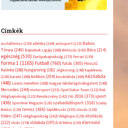
Címkék
Babos
asztalitenisz
(130)
atlétika
(144)
autosport
(123)
Tímea
(240)
Bécs
(214)
Bajnokok Ligája
(168)
Birkózás
(143)
egészség
(530)
Európabajnokság
(173)
ferrari
(139)
forma 1
(1165)
Futball
(760)
futás
(305)
Hosszú
Katinka
(186)
hungaroring
(181)
Jégkorong
(148)
kajakkenu
kézilabda
kickbox
(204)
(138)
karate
(168)
kosárlabda
(166)
(448)
Lewis Hamilton
(168)
magyar labdarúgóválogatott
(148)
Mercedes
(244)
motorsport
(153)
Opel Dakar Team
(132)
Rali
sport
rio 2016
(373)
Világbajnokság
(122)
Rendezvény
(142)
(438)
szabadidősport
(316)
Sportime Magazin
(128)
Szalay
tenisz
(416)
Balázs
(126)
táplálkozás
(155)
utazás
(126)
Video
(247)
vitorlázás
világbajnokság
(162)
Világkupa
(129)
életmód
(222)
vívás
(174)
vízilabda
(197)
Érdi Mária
(130)