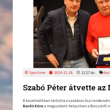
Sportime
2024-11-26
12:27 du.
Aut
Szabó Péter átvette a
A közelmúltban tartotta a szokásos őszi rendezvén
Baráti Köre
a megszokott helyszínen a
Benczúr45 