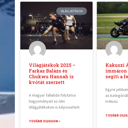
VILÁGJÁTÉKOK
Világjátékok 2025 –
Kakuszi 
Farkas Balázs és
immáron 
Chukwu Hannah is
segíti a f
kvótát szerzett
Egyre jobban
A magyar fallabda folytatva
as kategóriá
hagyományait az idei
H-Moto
Világjátékokon is képviselteti
TOVÁBB OLVA
TOVÁBB OLVASOM »