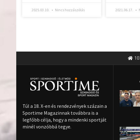
2025.03.10.
Nincs hozzászólás
2021.06.17.
N
10
Túl a 18. X-en és rendezvények százain a
Sportime Magazinnak továbbra is a
legfőbb célja, hogy a mindenki sportját
minél vonzóbbá tegye.