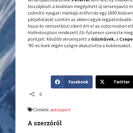
hozzájárult a kiválóan megépített új versenyautó 
számító nyugati márkájú erőforrás egy 1600 köbcent
pályafutását szintén az akkori egyik legpatinásabb
hazai és nemzetközi sikert ért el az
autocrossban
el
Hollenburgban
rendezett
Eb
-futamon szerezte meg
pontjait. Később versenyzett a
Gázművek
, a
Csepe
’90-es évek végén szögre akasztotta a bukósisakot.
S
S
Facebook
Twitter
h
h
a
a
0
r
r
e
e
Címkék:
autosport
o
o
n
n
A szerzőről
f
t
a
w