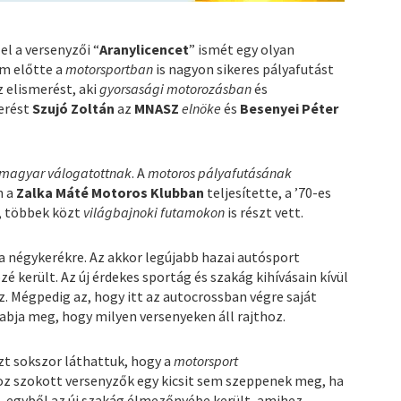
el a versenyzői “
Aranylicencet
” ismét egy olyan
em előtte a
motorsportban
is nagyon sikeres pályafutást
 elismerést, aki
gyorsasági motorozásban
és
merést
Szujó Zoltán
az
MNASZ
elnöke
és
Besenyei Péter
magyar válogatottnak
. A
motoros pályafutásának
n a
Zalka Máté Motoros Klubban
teljesítette, a ’70-es
, többek közt
világbajnoki futamokon
is részt vett.
 a négykerékre. Az akkor legújabb hazai autósport
é került. Az új érdekes sportág és szakág kihívásain kívül
z. Mégpedig az, hogy itt az autocrossban végre saját
zabja meg, hogy milyen versenyeken áll rajthoz.
zt sokszor láthattuk, hogy a
motorsport
oz szokott versenyzők egy kicsit sem szeppenek meg, ha
 egyből az új szakág élmezőnyébe került, amihez