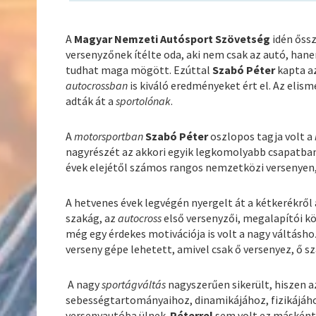
A
Magyar Nemzeti Autósport Szövetség
idén őssz
versenyzőnek ítélte oda, aki nem csak az autó, han
tudhat maga mögött. Ezúttal
Szabó Péter
kapta az
autocrossban
is kiváló eredményeket ért el. Az elis
adták át a
sportolónak
.
A
motorsportban
Szabó Péter
oszlopos tagja volt a
nagyrészét az akkori egyik legkomolyabb csapatba
évek elejétől számos rangos nemzetközi versenyen
A hetvenes évek legvégén nyergelt át a kétkerékről
szakág, az
autocross
első versenyzői, megalapítói köz
még egy érdekes motivációja is volt a nagy váltásho
verseny gépe lehetett, amivel csak ő versenyez, ő s
A nagy
sportágváltás
nagyszerűen sikerült, hiszen a
sebességtartományaihoz, dinamikájához, fizikájáh
versenyautóba ülnek.
Péterrel
sem volt ez másként,