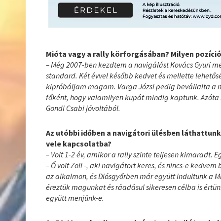
Mióta vagy a rally körforgásában? Milyen pozíció
– Még 2007-ben kezdtem a navigálást Kovács Gyuri mell
standard. Két évvel később kedvet és mellette lehetős
kipróbáljam magam. Varga Józsi pedig bevállalta a nav
főként, hogy valamilyen kupát mindig kaptunk. Azót
Gondi Csabi jóvoltából.
Az utóbbi időben a navigátori ülésben láthattun
vele kapcsolatba?
– Volt 1-2 év, amikor a rally szinte teljesen kimaradt.
– Ő volt Zoli -, aki navigátort keres, és nincs-e kedve
az alkalmon, és Diósgyőrben már együtt indultunk a M
éreztük magunkat és ráadásul sikeresen célba is értü
együtt menjünk-e.