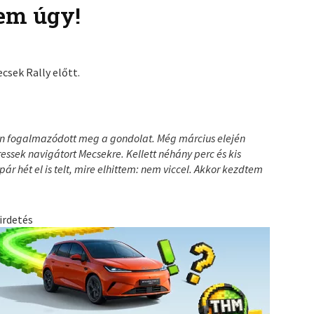
em úgy!
csek Rally előtt.
ben fogalmazódott meg a gondolat. Még március elején
essek navigátort Mecsekre. Kellett néhány perc és kis
r hét el is telt, mire elhittem: nem viccel. Akkor kezdtem
irdetés