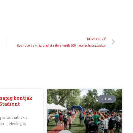
n
s
t
Köve
KÖVETKEZŐ
Kós Hubert a világranglista élére került 200 méteres hátúszásban
napig bontják
FUTÁS
Stadiont
 is tarthatnak a
n – jelenleg is