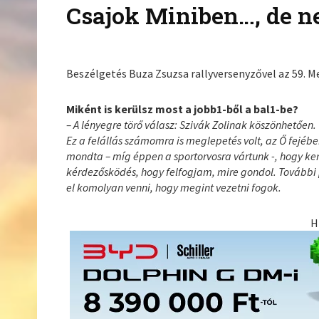
Csajok Miniben…, de n
Beszélgetés Buza Zsuzsa rallyversenyzővel az 59. Me
Miként is kerülsz most a jobb1-ből a bal1-be?
– A lényegre törő válasz: Szivák Zolinak köszönhetően.
Ez a felállás számomra is meglepetés volt, az Ő fejé
mondta – míg éppen a sportorvosra vártunk -, hogy ker
kérdezősködés, hogy felfogjam, mire gondol. További pá
el komolyan venni, hogy megint vezetni fogok.
H