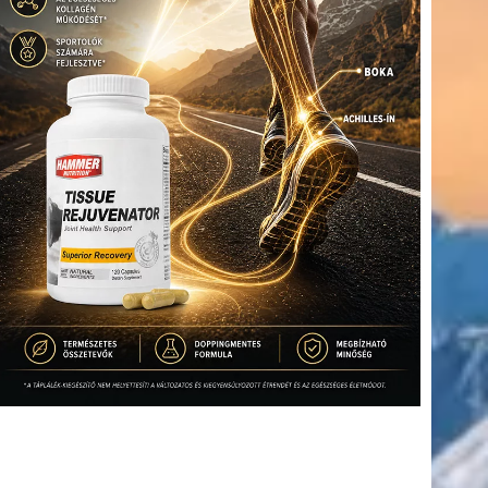
(416)
úszás
(361)
Hirdetés