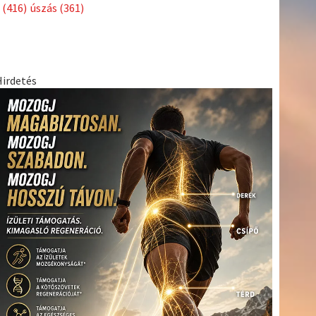
Címkék
Babos
asztalitenisz
(130)
atlétika
(144)
autosport
(123)
Tímea
(240)
Bécs
(214)
Bajnokok Ligája
(168)
Birkózás
(143)
egészség
(530)
Európabajnokság
(173)
ferrari
(139)
forma 1
(1165)
Futball
(760)
futás
(305)
Hosszú
Katinka
(186)
hungaroring
(181)
Jégkorong
(148)
kajakkenu
kézilabda
kickbox
(204)
(138)
karate
(168)
kosárlabda
(166)
(448)
Lewis Hamilton
(168)
magyar labdarúgóválogatott
(148)
Mercedes
(244)
motorsport
(153)
Opel Dakar Team
(132)
Rali
sport
rio 2016
(373)
Világbajnokság
(122)
Rendezvény
(142)
(438)
szabadidősport
(316)
Sportime Magazin
(128)
Szalay
tenisz
(416)
Balázs
(126)
táplálkozás
(155)
utazás
(126)
Video
(247)
vitorlázás
világbajnokság
(162)
Világkupa
(129)
életmód
(222)
vívás
(174)
vízilabda
(197)
Érdi Mária
(130)