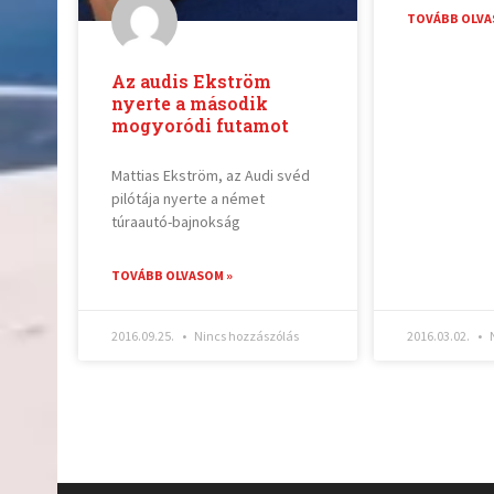
TOVÁBB OLVA
Az audis Ekström
nyerte a második
mogyoródi futamot
Mattias Ekström, az Audi svéd
pilótája nyerte a német
túraautó-bajnokság
TOVÁBB OLVASOM »
2016.09.25.
Nincs hozzászólás
2016.03.02.
N