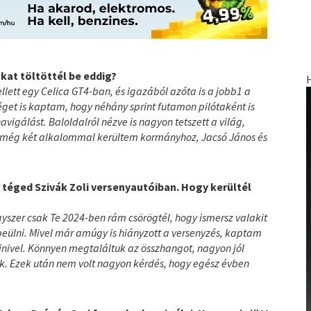
kat töltöttél be eddig?
ett egy Celica GT4-ban, és igazából azóta is a jobb1 a
éget is kaptam, hogy néhány sprint futamon pilótaként is
igálást. Baloldalról nézve is nagyon tetszett a világ,
a még két alkalommal kerültem kormányhoz, Jacsó János és
k téged Szivák Zoli versenyautóiban. Hogy kerültél
 Egyszer csak Te 2024-ben rám csörögtél, hogy ismersz valakit
m beülni. Mivel már amúgy is hiányzott a versenyzés, kaptam
inivel. Könnyen megtaláltuk az összhangot, nagyon jól
nk. Ezek után nem volt nagyon kérdés, hogy egész évben