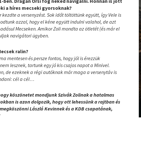
l1-ben. Drágán Orsi fog neked navigálni. Honnan is jött
ki a híres mecseki gyorsoknak?
 kezdte a versenyzést. Sok időt töltöttünk együtt, így Vele is
dtunk azzal, hogy el kéne együtt indulni valahol, de azt
áadásul Mecseken. Amikor Zoli mondta az ötletét (és már el
uljak navigátori ügyben.
Mecsek ralin?
a mentesen és persze fontos, hogy jól is érezzük
m lesznek, tartunk egy jó kis csajos napot a Minivel.
an, de ezeknek a régi autóknak már maga a versenytáv is
ndani: cél a cél…
 hogy köszönetet mondjunk Szivák Zolinak a hatalmas
tokban is azon dolgozik, hogy ott lehessünk a rajtban és
nk megköszönni László Kevinnek és a KDB csapatának,
!