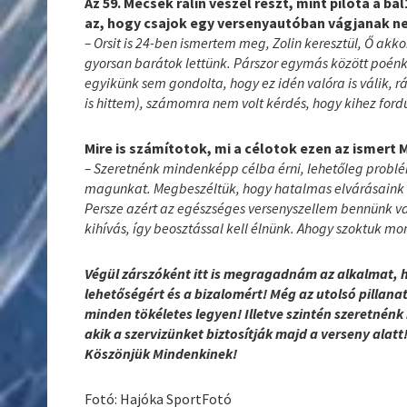
Az 59. Mecsek ralin veszel részt, mint pilóta a ba
az, hogy csajok egy versenyautóban vágjanak ne
– Orsit is 24-ben ismertem meg, Zolin keresztül, Ő akkor
gyorsan barátok lettünk. Párszor egymás között poénko
egyikünk sem gondolta, hogy ez idén valóra is válik, r
is hittem), számomra nem volt kérdés, hogy kihez ford
Mire is számítotok, mi a célotok ezen az ismert 
– Szeretnénk mindenképp célba érni, lehetőleg problém
magunkat. Megbeszéltük, hogy hatalmas elvárásaink ne
Persze azért az egészséges versenyszellem bennünk v
kihívás, így beosztással kell élnünk. Ahogy szoktuk mo
Végül zárszóként itt is megragadnám az alkalmat,
lehetőségért és a bizalomért! Még az utolsó pillana
minden tökéletes legyen! Illetve szintén szeretné
akik a szervizünket biztosítják majd a verseny alatt
Köszönjük Mindenkinek!
Fotó: Hajóka SportFotó