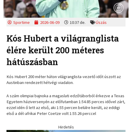
Sportime
2026-06-09
10:37 de.
Úszás
Kós Hubert a világranglista
élére került 200 méteres
hátúszásban
Kós Hubert 200 méter háton világranglista-vezető időt úszott az
Austinban rendezett hétvégi viadalon.
A szám olimpiai bajnoka a magaslati edzőtáborból érkezve a Texas
Egyetem háziversenyén az előfutamban 1:54.85 perces idővel zárt,
ezzel idén ő lett az első, aki 1:55 percen belülre került, az eddigi
első a dél-afrikai Peter Coetze volt 1:55.26 perccel
Hirdetés