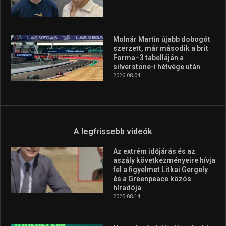
A legfrissebb hírek
Huszty Dániel irányítja a
magyar válogatottat a socca-
világbajnokságon
2026.08.07.
Aranyérmet nyert Szilágyi Erik
az Európa-kupán
2026.08.05.
Molnár Martin újabb dobogót
szerzett, már második a brit
Forma–3 tabelláján a
silverstone-i hétvége után
2026.08.04.