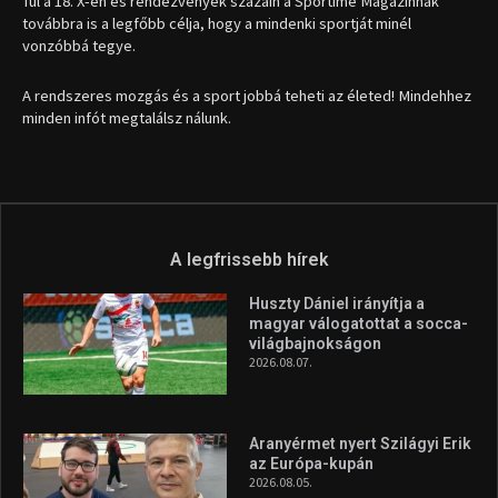
1035 Budapest, Miklós u. 7.
+36 30 471 1373
info (kukac) sportime.hu
Túl a 18. X-en és rendezvények százain a Sportime Magazinnak
továbbra is a legfőbb célja, hogy a mindenki sportját minél
vonzóbbá tegye.
A rendszeres mozgás és a sport jobbá teheti az életed! Mindehhez
minden infót megtalálsz nálunk.