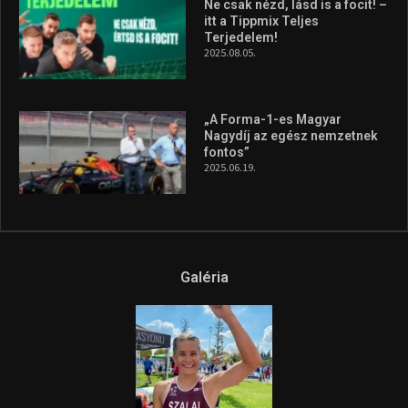
A legfrissebb videók
Az extrém időjárás és az
aszály következményeire hívja
fel a figyelmet Litkai Gergely
és a Greenpeace közös
híradója
2025.08.14.
Ne csak nézd, lásd is a focit! –
itt a Tippmix Teljes
Terjedelem!
2025.08.05.
„A Forma-1-es Magyar
Nagydíj az egész nemzetnek
fontos”