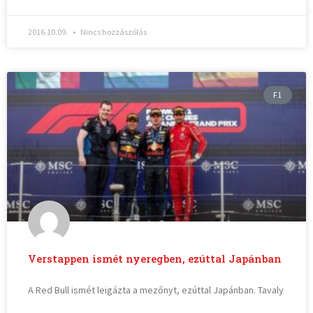
2016.10.09.
Nincs hozzászólás
F1
Verstappen ismét nyeregben, ezúttal Japánban
A Red Bull ismét leigázta a mezőnyt, ezúttal Japánban. Tavaly