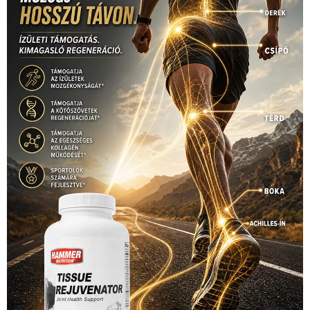
úszás
(361)
Hirdetés