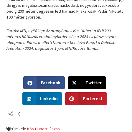
de így is magabiztosan diadalmaskodott, negyedórával később
pedig 200 méter vegyesen lett harmadik, akárcsak Pádár Nikolett
100 méter gyorson.
Forrás: MTI, nyitókép: Az aranyérmes Kós Hubert a férfi 200
méteres hátúszás eredményhirdetésén a 2024-es párizsi nyári
olimpián a Párizs melletti Nanterre-ben lévő Paris La Défense
Arénában 2024. augusztus 1-jén. MTI/Kovács Tamás
S
S
Facebook
Twitter
h
h
a
a
S
S
r
r
Linkedin
Pinterest
h
h
e
e
a
a
o
o
r
r
0
n
n
e
e
f
t
o
o
a
w
Címkék:
Kós Hubert
,
úszás
n
n
c
i