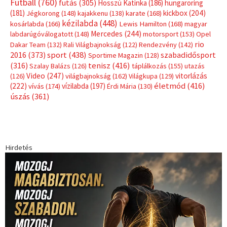
Címkék
Babos Tímea
asztalitenisz
(130)
atlétika
(144)
autosport
(123)
egészség
(240)
Bécs
(214)
Bajnokok Ligája
(168)
Birkózás
(143)
forma 1
(1165)
(530)
Európabajnokság
(173)
ferrari
(139)
Futball
(760)
futás
(305)
Hosszú Katinka
(186)
hungaroring
(181)
kickbox
(204)
Jégkorong
(148)
kajakkenu
(138)
karate
(168)
kézilabda
(448)
kosárlabda
(166)
Lewis Hamilton
(168)
magyar
Mercedes
(244)
labdarúgóválogatott
(148)
motorsport
(153)
Opel
rio
Dakar Team
(132)
Rali Világbajnokság
(122)
Rendezvény
(142)
sport
(438)
2016
(373)
szabadidősport
Sportime Magazin
(128)
(316)
tenisz
(416)
Szalay Balázs
(126)
táplálkozás
(155)
utazás
Video
(247)
vitorlázás
(126)
világbajnokság
(162)
Világkupa
(129)
életmód
(416)
(222)
vívás
(174)
vízilabda
(197)
Érdi Mária
(130)