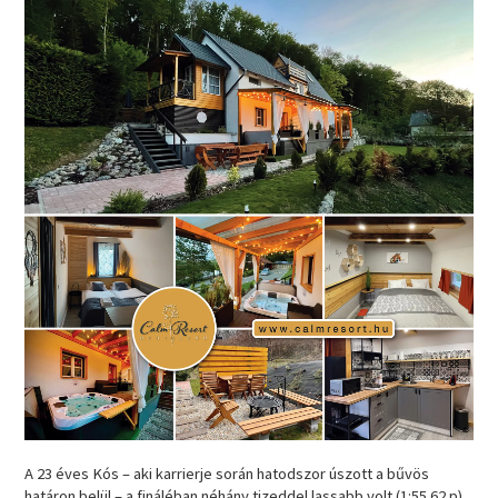
A 23 éves Kós – aki karrierje során hatodszor úszott a bűvös
határon belül – a fináléban néhány tizeddel lassabb volt (1:55.62 p),