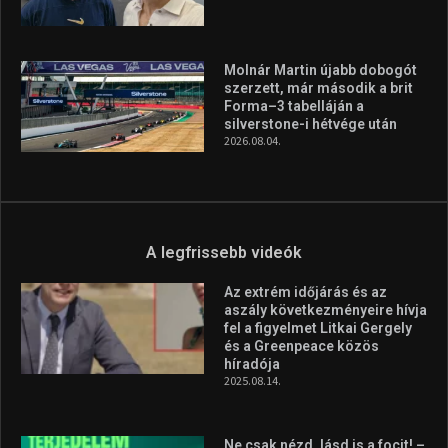
Az extrém időjárás és az
aszály következményeire hívja
fel a figyelmet Litkai Gergely
és a Greenpeace közös
híradója
2025.08.14.
Ne csak nézd, lásd is a focit! –
itt a Tippmix Teljes
Terjedelem!
2025.08.05.
„A Forma-1-es Magyar
Nagydíj az egész nemzetnek
fontos”
2025.06.19.