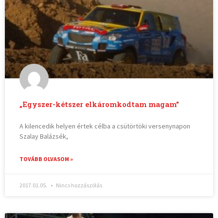
„Egyszer-kétszer elkáromkodtam magam”
A kilencedik helyen értek célba a csütörtöki versenynapon
Szalay Balázsék,
TOVÁBB OLVASOM »
2017.01.05.
Nincs hozzászólás