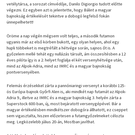
vetélytársa, a sorozat címvédője, Danilo Digiorgio tudott előtte
végezni. Ez egyben azt is jelentette, hogy Bálint a magyar
bajnokság értékelését tekintve a dobogó legfelső fokán
ünnepelhetett!
Öröme a nap végén mégsem volt teljes, a második futamon
ugyanis már az első körben bukott, egy olyan helyen, ahol egy
hupli többeket is megtréfált a hétvége során, sajnos őt is. A
győzelem mellé tehát egy nullázás társult, ám összesítésben a 12
éves pilóta így is a 2. helyet foglalja el két versenyhétvége után,
mind az Alpok-Adria, mind az IMRC és a magyar bajnokság
pontversenyében.
Felemás érzésekkel zárta a pannóniaringi versenyt a korábbi 125-
ös Európa-bajnok Győrfi Alen is, aki mindkét nap futamát az Alpok-
Adria 9., illetve az IMRC és a magyar bajnokság 3. helyén zárta a
Superstock 600-ban, új, most bejáratott versenygépével. Bár a
magyar értékelésben mindkétszer dobogóra állhatott, ez cseppet
sem vigasztalta, hiszen előzetesen a futamgyőzelmeket célozta
meg. Legközelebb július 20-án, Mostban javíthat.