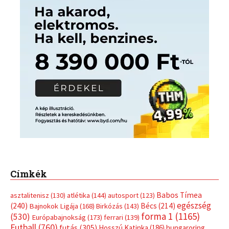
Címkék
Babos Tímea
asztalitenisz
(130)
atlétika
(144)
autosport
(123)
egészség
(240)
Bécs
(214)
Bajnokok Ligája
(168)
Birkózás
(143)
forma 1
(1165)
(530)
Európabajnokság
(173)
ferrari
(139)
Futball
(760)
futás
(305)
Hosszú Katinka
(186)
hungaroring
(181)
kickbox
(204)
Jégkorong
(148)
kajakkenu
(138)
karate
(168)
kézilabda
(448)
kosárlabda
(166)
Lewis Hamilton
(168)
magyar
Mercedes
(244)
labdarúgóválogatott
(148)
motorsport
(153)
Opel
rio
Dakar Team
(132)
Rali Világbajnokság
(122)
Rendezvény
(142)
sport
(438)
2016
(373)
szabadidősport
Sportime Magazin
(128)
(316)
tenisz
(416)
Szalay Balázs
(126)
táplálkozás
(155)
utazás
Video
(247)
vitorlázás
(126)
világbajnokság
(162)
Világkupa
(129)
életmód
(416)
(222)
vívás
(174)
vízilabda
(197)
Érdi Mária
(130)
úszás
(361)