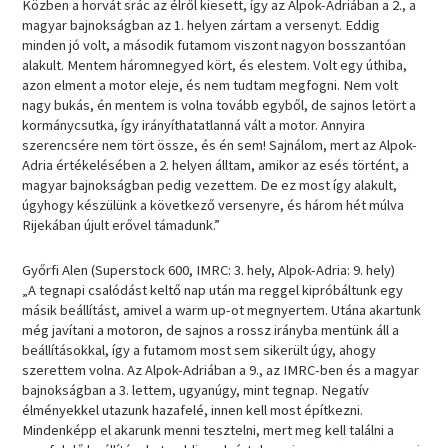
Közben a horvát srác az élről kiesett, így az Alpok-Adriában a 2., a
magyar bajnokságban az 1. helyen zártam a versenyt. Eddig
minden jó volt, a második futamom viszont nagyon bosszantóan
alakult. Mentem háromnegyed kört, és elestem. Volt egy úthiba,
azon elment a motor eleje, és nem tudtam megfogni. Nem volt
nagy bukás, én mentem is volna tovább egyből, de sajnos letört a
kormánycsutka, így irányíthatatlanná vált a motor. Annyira
szerencsére nem tört össze, és én sem! Sajnálom, mert az Alpok-
Adria értékelésében a 2. helyen álltam, amikor az esés történt, a
magyar bajnokságban pedig vezettem. De ez most így alakult,
úgyhogy készülünk a következő versenyre, és három hét múlva
Rijekában újult erővel támadunk.”
Győrfi Alen (Superstock 600, IMRC: 3. hely, Alpok-Adria: 9. hely)
„A tegnapi csalódást keltő nap után ma reggel kipróbáltunk egy
másik beállítást, amivel a warm up-ot megnyertem. Utána akartunk
még javítani a motoron, de sajnos a rossz irányba mentünk áll a
beállításokkal, így a futamom most sem sikerült úgy, ahogy
szerettem volna. Az Alpok-Adriában a 9., az IMRC-ben és a magyar
bajnokságban a 3. lettem, ugyanúgy, mint tegnap. Negatív
élményekkel utazunk hazafelé, innen kell most építkezni.
Mindenképp el akarunk menni tesztelni, mert meg kell találni a