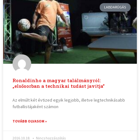
LABDARÚGÁS
Ronaldinho a magyar találmányról:
„elsősorban a technikai tudást javítja”
Az elmúlt két évtized egyik legjobb, illetve legtechnikásabb
futballistájaként számon
TOVÁBB OLVASOM »
2016.10.18.
Nincs hozzászólás