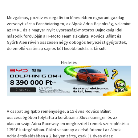
Mozgalmas, pozitív és negatív történésekben egyaránt gazdag
versenyt zárt a Pannóniaringen, az Alpok-Adria Bajnokság, valamint
az IMRC és a Magyar Nyílt Gyorsasági-motoros Bajnokság idei
második fordulóján a H-Moto Team alakulata. Kovács Bálint és
Győrfi Alen révén összesen négy dobogós helyezést gyűjtöttek,
de emellé vasárnap sajnos két kisebb bukás is társult.
Hirdetés
A csapat legifjabb reménysége, a 12 éves Kovács Bálint
összességében folytatta a korábban a Slovakiaringen és az
olaszországi Adria Raceway-en megkezdett remek szereplését a
125SP kategóriában. Bálint vasárnap az első futamot az Alpok-
Adria értékelésében a 2. helyen zárta, csak 31 éves olasz