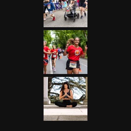
Futás
Kerékpár
Extrém Sportok
Fitnesz
Egyéb szabadidősport
Túra-Utazás