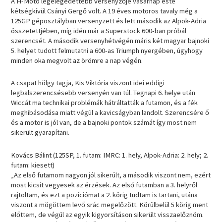
A H-Moto legelégedettebb versenyzője vasárnap este
kétségkívül Csányi Gergő volt. A 19 éves motoros tavaly még a
125GP géposztályban versenyzett és lett második az Alpok-Adria
összetettjében, míg idén már a Superstock 600-ban próbál
szerencsét. A második versenyhétvégén máris két magyar bajnoki
5. helyet tudott felmutatni a 600-as Triumph nyergében, úgyhogy
minden oka megvolt az örömre a nap végén.
A csapat hölgy tagja, Kis Viktória viszont idei eddigi
legbalszerencsésebb versenyén van túl. Tegnapi 6. helye után
Wiccát ma technikai problémák hátráltatták a futamon, és a fék
meghibásodása miatt végül a kavicságyban landolt. Szerencsére ő
és a motor is jól van, de a bajnoki pontok számát így most nem
sikerült gyarapítani.
Kovács Bálint (125SP, 1. futam: IMRC: 1. hely, Alpok-Adria: 2. hely; 2.
futam: kiesett)
„Az első futamom nagyon jól sikerült, a második viszont nem, ezért
most kicsit vegyesek az érzések. Az első futamban a 3. helyről
rajtoltam, és ezt a pozíciómat a 2. körig tudtam is tartani, utána
viszont a mögöttem levő srác megelőzött. Körülbelül 5 körig ment
előttem, de végül az egyik kigyorsításon sikerült visszaelőznöm.