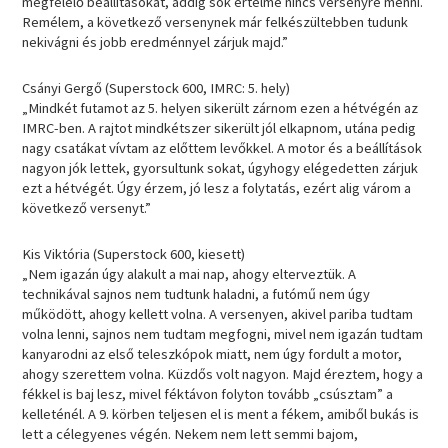
megfelelő beállításokat, addig sok értelme nincs versenyre menni.
Remélem, a következő versenynek már felkészültebben tudunk
nekivágni és jobb eredménnyel zárjuk majd.”
Csányi Gergő (Superstock 600, IMRC: 5. hely)
„Mindkét futamot az 5. helyen sikerült zárnom ezen a hétvégén az
IMRC-ben. A rajtot mindkétszer sikerült jól elkapnom, utána pedig
nagy csatákat vívtam az előttem levőkkel. A motor és a beállítások
nagyon jók lettek, gyorsultunk sokat, úgyhogy elégedetten zárjuk
ezt a hétvégét. Úgy érzem, jó lesz a folytatás, ezért alig várom a
következő versenyt.”
Kis Viktória (Superstock 600, kiesett)
„Nem igazán úgy alakult a mai nap, ahogy elterveztük. A
technikával sajnos nem tudtunk haladni, a futómű nem úgy
működött, ahogy kellett volna. A versenyen, akivel pariba tudtam
volna lenni, sajnos nem tudtam megfogni, mivel nem igazán tudtam
kanyarodni az első teleszkópok miatt, nem úgy fordult a motor,
ahogy szerettem volna. Küzdős volt nagyon. Majd éreztem, hogy a
fékkel is baj lesz, mivel féktávon folyton tovább „csúsztam” a
kelleténél. A 9. körben teljesen el is ment a fékem, amiből bukás is
lett a célegyenes végén. Nekem nem lett semmi bajom,