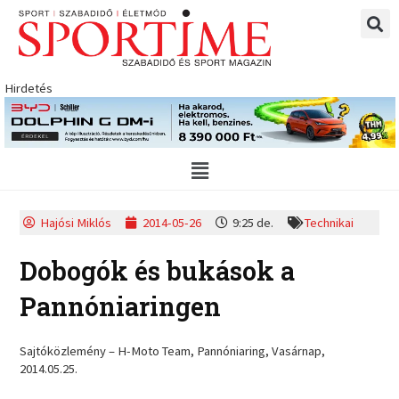
Skip
to
content
Hirdetés
Main
Menu
Hajósi Miklós
2014-05-26
9:25 de.
Technikai
Dobogók és bukások a
Pannóniaringen
Sajtóközlemény – H-Moto Team, Pannóniaring, Vasárnap,
2014.05.25.