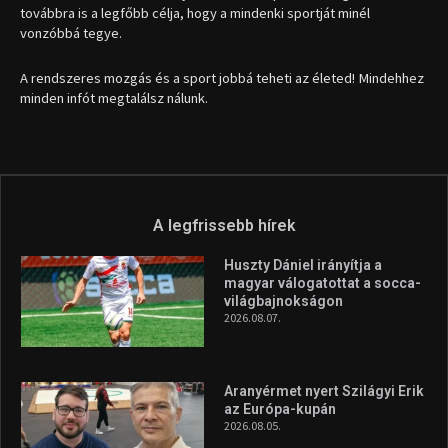
magyar válogatottat a socca-
világbajnokságon
2026.08.07.
Aranyérmet nyert Szilágyi Erik
az Európa-kupán
2026.08.05.
Molnár Martin újabb dobogót
szerzett, már második a brit
Forma–3 tabelláján a
silverstone-i hétvége után
2026.08.04.
A legfrissebb videók