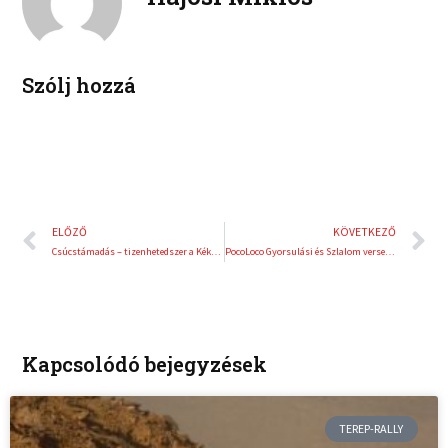
k
t
o
r
e
e
k
d
r
i
e
Szólj hozzá
n
s
t
Előző
K
ELŐZŐ
KÖVETKEZŐ
Csúcstámadás – tizenhetedszer a Kékestetőn
PocoLoco Gyorsulási és Szlalom verseny a Pesti Rakparton
Kapcsolódó bejegyzések
TEREP-RALLY