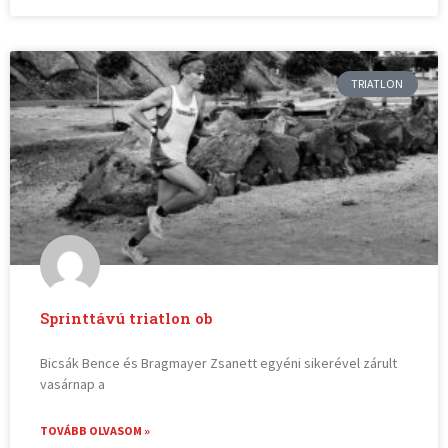
TRIATLON
Sprinttávú triatlon ob
Bicsák Bence és Bragmayer Zsanett egyéni sikerével zárult
vasárnap a
TOVÁBB OLVASOM »