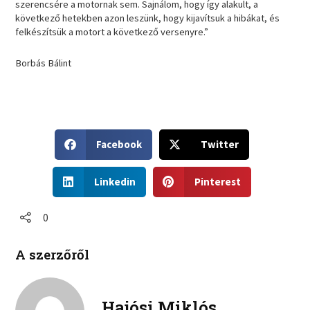
szerencsére a motornak sem. Sajnálom, hogy így alakult, a
következő hetekben azon leszünk, hogy kijavítsuk a hibákat, és
felkészítsük a motort a következő versenyre.”
Borbás Bálint
S
S
Facebook
Twitter
h
h
a
a
S
S
r
r
Linkedin
Pinterest
h
h
e
e
a
a
o
o
r
r
0
n
n
e
e
f
t
o
o
a
w
A szerzőről
n
n
c
i
l
p
e
t
i
i
b
t
n
n
Hajósi Miklós
o
e