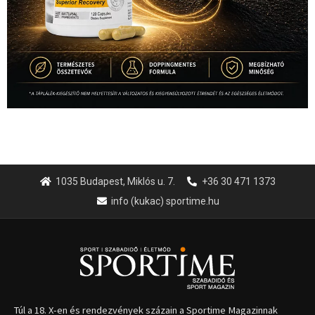
info (kukac) sportime.hu
Túl a 18. X-en és rendezvények százain a Sportime Magazinnak
továbbra is a legfőbb célja, hogy a mindenki sportját minél
vonzóbbá tegye.
A rendszeres mozgás és a sport jobbá teheti az életed! Mindehhez
minden infót megtalálsz nálunk.
A legfrissebb hírek
Huszty Dániel irányítja a