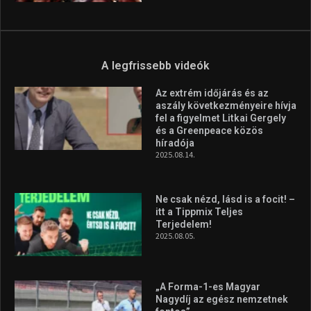
Molnár Martin újabb dobogót
szerzett, már második a brit
Forma–3 tabelláján a
silverstone-i hétvége után
2026.08.04.
Megvan a magyar négyes a
Hungarian Darts Trophyra
2026.07.31.
A legfrissebb videók
Az extrém időjárás és az
aszály következményeire hívja
fel a figyelmet Litkai Gergely