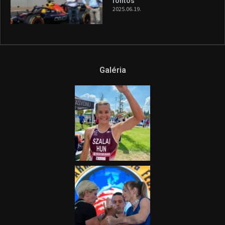
és a Greenpeace közös
híradója
2025.08.14.
Ne csak nézd, lásd is a focit! –
itt a Tippmix Teljes
Terjedelem!
2025.08.05.
„A Forma-1-es Magyar
Nagydíj az egész nemzetnek
fontos”
2025.06.19.
Galéria