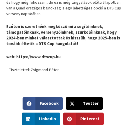
és hogy még fokozzam, de ez is még tárgyalások előtti állapotban
van a Quad országos bajnokság is egy lehetséges opció a DTS Cup
verseny naptárában.
Ezúton is szeretnénk megköszönni a segítőinknek,
támogatóinknak, versenyzőinknek, szurkolóinknak, hogy
2024-ben minket választottak és hisszük, hogy 2025-ben is
tovább éltetik a DTS Cup hangulatát!
web: https://www.dtscup.hu
– Tisztelettel: Zsigmond Péter –
S
S
Facebook
Twitter
h
h
a
a
S
S
r
r
Linkedin
Pinterest
h
h
e
e
a
a