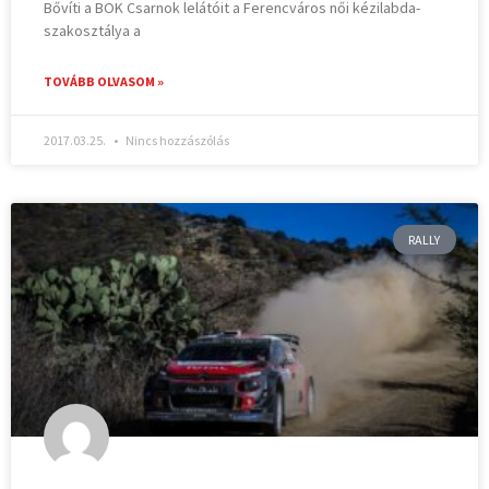
Bővíti a BOK Csarnok lelátóit a Ferencváros női kézilabda-
szakosztálya a
TOVÁBB OLVASOM »
2017.03.25.
Nincs hozzászólás
RALLY