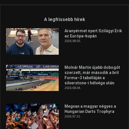
Túl a 18. X-en és rendezvények százain a Sportime Magazinnak
továbbra is a legfőbb célja, hogy a mindenki sportját minél
vonzóbbá tegye.
A rendszeres mozgás és a sport jobbá teheti az életed! Mindehhez
minden infót megtalálsz nálunk.
A legfrissebb hírek
Aranyérmet nyert Szilágyi Erik
az Európa-kupán
2026.08.05.