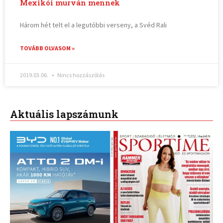
Mexikói murván mennek
Három hét telt el a legutóbbi verseny, a Svéd Rali
TOVÁBB OLVASOM »
2019.03.06.
Nincs hozzászólás
Aktuális lapszámunk