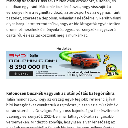
mezőny verődött össze.
Ez idén csak erősödött, autóban, és
quadban egyaránt. Mára már tisztán látszik, hogy visszajött a
versenyeinkre a régmúltat idéző, az autósport és az egymás iránti
tisztelet, szeretet a depóban, valamint a nézőtérre. Sikerült valami
olyan hangulatot teremtenünk, hogy az ide látogatók egyöntetűen
örömmel mesélnek élményeikről, egyes versenyzők nagyszerű
csatáiról, és ezáltal köszönik meg a munkánkat.
Hirdetés
Különösen büszkék vagyunk az utánpótlás kategóriákra.
Talán mondhatjuk, hogy az ország egyik legjobb referenciájával
bíró kategóriákat vonultattuk a rajtrácsra, hiszen az elmúlt két év
során sikerült az Országos Rallycross bajnokságra felkészítenünk
tizenegy versenyzőt. 2025-ben már láthatjuk őket a rangosabb
versenyeken. Mindezt bizonyítja, hogy igen is van lehetőség az
olcsóbb sorozatokból a feljebb lépésre, és hogy milyen fontos