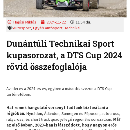
Hajósi Miklós
2024-11-22
11:54 du.
Autosport
,
Egyéb autósport
,
Technikai
Dunántúli Technikai Sport
kupasorozat, a DTS Cup 2024
rövid összefoglalója
Az idei év a 2024-es év, egyben a második szezon a DTS Cup
történetében.
Hat remek hangulatú versenyt tudtunk biztosítani a
régióban.
Nyirádon, Ádándon, Sümegen és Pápocon, autocross,
rallycross, és short track quad jellegű regionális sorozatban
. Már
az első évben, 2023-ban is látszódott, hogy nagyon erős