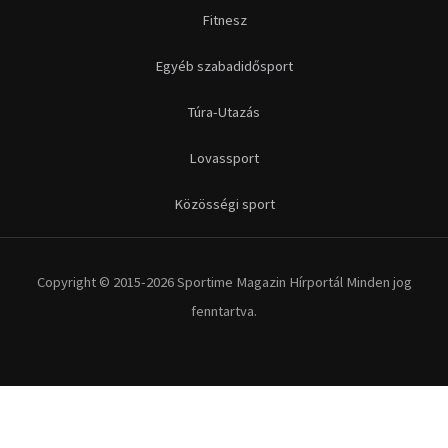
Futás
Kerékpár
Extrém Sportok
Fitnesz
Egyéb szabadidősport
Túra-Utazás
Lovassport