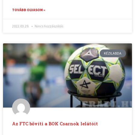
TOVÁBB OLVASOM »
2022.03.29.
Nincs hozzászólás
KÉZILABDA
Az FTC bővíti a BOK Csarnok lelátóit