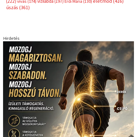
Címkék
Babos Tímea
asztalitenisz
(130)
atlétika
(144)
autosport
(123)
egészség
(240)
Bécs
(214)
Bajnokok Ligája
(168)
Birkózás
(143)
forma 1
(1165)
(530)
Európabajnokság
(173)
ferrari
(139)
Futball
(760)
futás
(305)
Hosszú Katinka
(186)
hungaroring
(181)
kickbox
(204)
Jégkorong
(148)
kajakkenu
(138)
karate
(168)
kézilabda
(448)
kosárlabda
(166)
Lewis Hamilton
(168)
magyar
Mercedes
(244)
labdarúgóválogatott
(148)
motorsport
(153)
Opel
rio
Dakar Team
(132)
Rali Világbajnokság
(122)
Rendezvény
(142)
sport
(438)
2016
(373)
szabadidősport
Sportime Magazin
(128)
(316)
tenisz
(416)
Szalay Balázs
(126)
táplálkozás
(155)
utazás
Video
(247)
vitorlázás
(126)
világbajnokság
(162)
Világkupa
(129)
életmód
(416)
(222)
vívás
(174)
vízilabda
(197)
Érdi Mária
(130)
úszás
(361)
Hirdetés